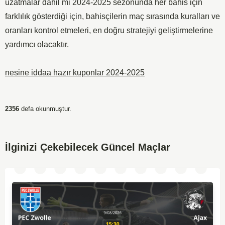
uzatmalar dahil mi 2024-2025 sezonunda her bahis için
farklılık gösterdiği için, bahisçilerin maç sırasında kuralları ve
oranları kontrol etmeleri, en doğru stratejiyi geliştirmelerine
yardımcı olacaktır.
nesine iddaa hazır kuponlar 2024-2025
2356
defa okunmuştur.
İlginizi Çekebilecek Güncel Maçlar