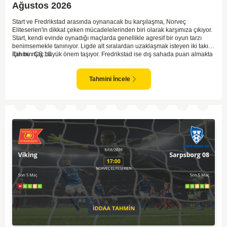
Ağustos 2026
Start ve Fredrikstad arasında oynanacak bu karşılaşma, Norveç
Eliteserien'in dikkat çeken mücadelelerinden biri olarak karşımıza çıkıyor.
Start, kendi evinde oynadığı maçlarda genellikle agresif bir oyun tarzı
benimsemekle tanınıyor. Ligde alt sıralardan uzaklaşmak isteyen iki takım
için bu maç büyük önem taşıyor. Fredrikstad ise dış sahada puan almakta
Tahmin ÇŞ 10
zorlanan bir ekip olarak biliniyor. Bu durum, ev sahibi Start'a karşı
mücadelede zorluk çıkartabilir. Maçın temposunun yüksek olacağını ve
her iki takımın da sonuca gitmeye odaklanacağını düşünüyorum.
Tahmini İncele