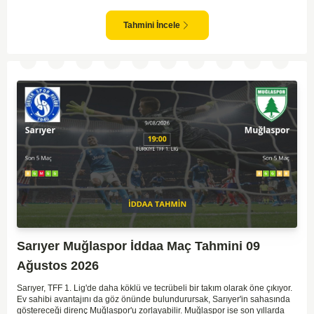
arasındaki güç dengesi, bu maçın da çekişmeli geçeceğine işaret ediyor.
Seyir zevki yüksek ve tempolu bir maç bizi bekliyor.
Tahmini İncele
Sarıyer Muğlaspor İddaa Maç Tahmini 09
Ağustos 2026
Sarıyer, TFF 1. Lig'de daha köklü ve tecrübeli bir takım olarak öne çıkıyor.
Ev sahibi avantajını da göz önünde bulundurursak, Sarıyer'in sahasında
göstereceği direnç Muğlaspor'u zorlayabilir. Muğlaspor ise son yıllarda