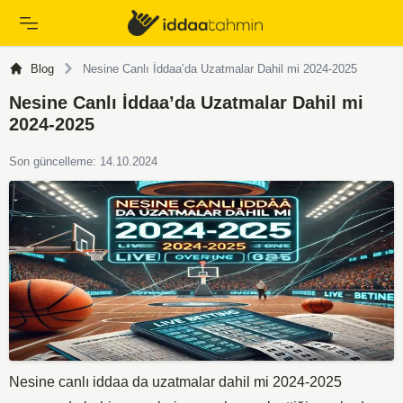
Blog
Nesine Canlı İddaa’da Uzatmalar Dahil mi 2024-2025
Nesine Canlı İddaa’da Uzatmalar Dahil mi
2024-2025
Son güncelleme: 14.10.2024
Nesine canlı iddaa da uzatmalar dahil mi 2024-2025