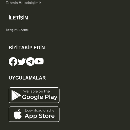
Tahmin Metodolojimiz
İLETİŞİM
İletişim Formu
BİZİ TAKİP EDİN
UYGULAMALAR