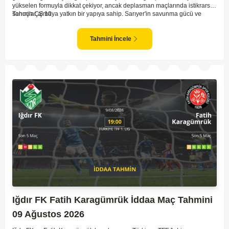
yükselen formuyla dikkat çekiyor, ancak deplasman maçlarında istikrarsız
sonuçlar almaya yatkın bir yapıya sahip. Sarıyer'in savunma gücü ve
Tahmin ÇŞ 10
Muğlaspor'un hücum hattına karşı vereceği yanıt, maçın kaderini
belirleyebilir. Sarıyer'in iç saha performansı, onların maçı en az
kaybetmeyerek kapatabileceğini gösteriyor. İki takımın da son dönem
Tahmini İncele
performanslarını göz önünde bulundurduğumuzda, maçın yakın geçeceği
tahmin ediliyor.
Iğdır FK Fatih Karagümrük İddaa Maç Tahmini
09 Ağustos 2026