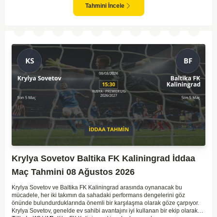
zorlanabilirler. Lokomotiv Moscow'un mevcut form durumunun ve evinde
Tahmini İncele
oynama avantajının, bu karşılaşmada belirleyici olması muhtemel
gözüküyor. Bu sebeple, maç sonucu olarak Lokomotiv’in galibiyetle
ayrılması daha yüksek ihtimal taşımaktadır.
Krylya Sovetov Baltika FK Kaliningrad İddaa
Maç Tahmini 08 Ağustos 2026
Krylya Sovetov ve Baltika FK Kaliningrad arasında oynanacak bu
mücadele, her iki takımın da sahadaki performans dengelerini göz
önünde bulundurduklarında önemli bir karşılaşma olarak göze çarpıyor.
Krylya Sovetov, genelde ev sahibi avantajını iyi kullanan bir ekip olarak