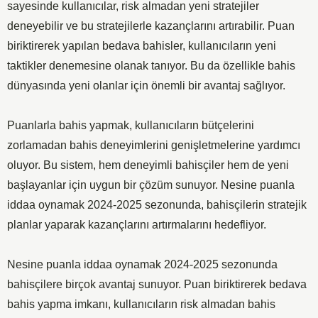
sayesinde kullanıcılar, risk almadan yeni stratejiler
deneyebilir ve bu stratejilerle kazançlarını artırabilir. Puan
biriktirerek yapılan bedava bahisler, kullanıcıların yeni
taktikler denemesine olanak tanıyor. Bu da özellikle bahis
dünyasında yeni olanlar için önemli bir avantaj sağlıyor.
Puanlarla bahis yapmak, kullanıcıların bütçelerini
zorlamadan bahis deneyimlerini genişletmelerine yardımcı
oluyor. Bu sistem, hem deneyimli bahisçiler hem de yeni
başlayanlar için uygun bir çözüm sunuyor. Nesine puanla
iddaa oynamak 2024-2025 sezonunda, bahisçilerin stratejik
planlar yaparak kazançlarını artırmalarını hedefliyor.
Nesine puanla iddaa oynamak 2024-2025 sezonunda
bahisçilere birçok avantaj sunuyor. Puan biriktirerek bedava
bahis yapma imkanı, kullanıcıların risk almadan bahis