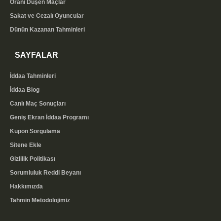
Oranı Düşen Maçlar
Sakat ve Cezalı Oyuncular
Dünün Kazanan Tahminleri
SAYFALAR
İddaa Tahminleri
İddaa Blog
Canlı Maç Sonuçları
Geniş Ekran İddaa Programı
Kupon Sorgulama
Sitene Ekle
Gizlilik Politikası
Sorumluluk Reddi Beyanı
Hakkımızda
Tahmin Metodolojimiz