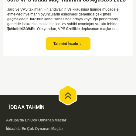
Jaro ve VPS takımları Finlandiya'nın Veikkausliiga liginde mücadele
etmektedir ve marin oyuncuların eşleşmesi genellikle çekişmeli
geçmektedir. Jaro'nun kendi sahasında ortaya koyduğu performans
genelde istikrarlı olmakla birlikte, ev sahibi avantajını sıklıkla lehine
çevirebilmektedir. Öte yandan, VPS özellikle deplasman maçlarında
Tahmin KG VAR
zaman zaman zorluk yaşayabilmektedir ancak hücum anlamında etkili
anlar yakalayabilmektedir. İki takım arasındaki tarihsel rekabet dikkate
alındığında, maçın dengede geçmesi olasıdır ve her iki tarafın da gol
Tahmini İncele
şansı bulunmaktadır. Özellikle Jaro'nun savunma zaafları ve VPS'nin hızlı
hücum gücü göz önüne alındığında, her iki takımın da fileleri
havalandırması muhtemeldir. Bu bağlamda, maçın hem mücadeleci hem
de gollü geçeceği öngörülmektedir.
İDDAA TAHMİN
Avrupa'da En Çok Oynanan Maçlar
İddaa'da En Çok Oynanan Maçlar