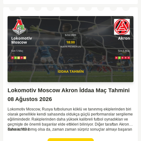
Lokomotiv Moscow Akron İddaa Maç Tahmini
08 Ağustos 2026
Lokomotiv Moscow, Rusya futbolunun köklü ve tanınmış ekiplerinden biri
olarak genellikle kendi sahasında oldukça güçlü performanslar sergileme
eğilimindedir. Rakiplerinden daha yüksek kalibreli futbol oynadıkları ve
geçmişte de önemli başarılar elde ettikleri biliniyor. Diğer taraftan Akron,
daha az tanınmış olsa da, zaman zaman sürpriz sonuçlar almayı başaran
Tahmin MS 1
bir takım olarak dikkat çekmektedir. Ancak genellikle Lokomotiv gibi köklü
ve güçlü ekipler karşısında istikrarlı bir performans sergilemekte