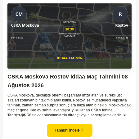
CSKA Moskova Rostov İddaa Maç Tahmini 08
Ağustos 2026
CSKA Moskova, geçmişte önemli başarılara imza atan ve sürekli üst
sıraları zorlayan bir takım olarak bilinir. Rostov ise mücadeleci yapısıyla
tanınan, zaman zaman sürpriz sonuçlara imza atan bir ekip. Moskova'daki
maçlar genellikle ev sahibi avantajını iyi kullanan CSKA lehine
sonuçlanır. Rostov deplasmanlarda dirençli oyunlar sergilemektedir. İki
Tahmin ÇŞ 10
takım arasındaki genel denge, CSKA'nın az farkla da olsa üstün olduğunu
göstermektedir. CSKA'nın evinde oynayacak olması ve genel istatistikler
göz önüne alındığında, CSKA'nın sahasında kolay kolay puan
Tahmini İncele
kaybetmeyeceğini söyleyebiliriz.