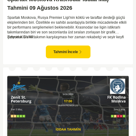
Tahmini 09 Ağustos 2026
Spartak Moskova, Rusya Premier Ligi'nin köklü ve taraftar desteği güçlü
ekiplerinden biri. Özellikle ev sahibi avantajıyla birlikte mücadelede etkili
bir performans sergilemeleri beklenebilir. Krasnodar ise ligin istikrarlı
takımlarından biri ve son sezonlarda üst sıraları zorlayan bir grafik
çiziyorlar. Bu iki takımın karşılaşması her zaman rekabetçi ve seyir keyfi
Tahmin KG VAR
yüksek oluyor. Spartak Moskova'nın ev sahibi olması, maçı kendi lehlerine
çevirebilecek unsurlar barındırıyor. İki takımın geçmiş karşılaşmalarında
gol bulmakta zorlanmadıkları düşünülürse, bu maçta da her iki ekip gol
Tahmini İncele
atabilir.