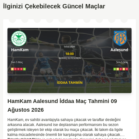
İlginizi Çekebilecek Güncel Maçlar
HamKam Aalesund İddaa Maç Tahmini 09
Ağustos 2026
HamKam, ev sahibi avantajıyla sahaya çıkacak ve taraftar desteğini
arkasına alacak. Aalesund ise deplasman performansını bu sezon
geliştirmek isteyen bir ekip olarak bu maça çıkacak. İki takım da ligde
kalma mücadelesinde önemli bir karşılaşma olarak sahaya çıkacak.