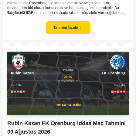
olarak bilinir. Rosenborg ise tarihsel olarak Norveç futbolunun
devlerinden biri olarak kabul edilir ve her maçta güçlü bir rakiptir. Bu
karşılaşma iki takımın da orta sahada sıkı bir mücadele vereceği bir maç
Tahmin KG VAR
olacaktır. Lilleström'ün iç saha performansı ve Rosenborg'un deplasman
oyunundaki etkisi birlikte düşünüldüğünde, maçın dengede geçmesi
olasıdır. İki takımın da gol atma potansiyeli yüksek olduğu için karşılıklı
Tahmini İncele
goller izlenebilir.
Rubin Kazan FK Orenburg İddaa Maç Tahmini
09 Ağustos 2026