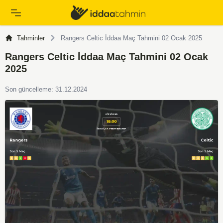
Tahminler
Rangers Celtic İddaa Maç Tahmini 02 Ocak 2025
Rangers Celtic İddaa Maç Tahmini 02 Ocak
2025
Son güncelleme: 31.12.2024