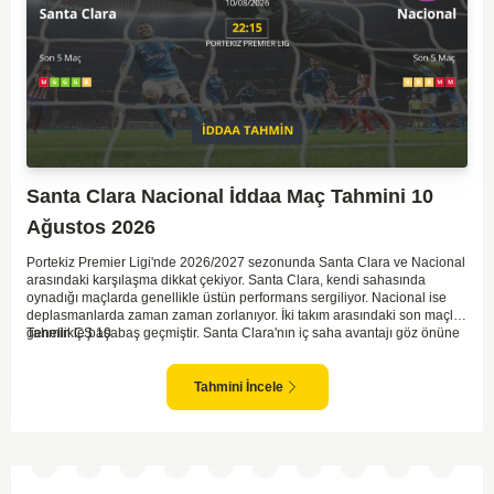
Santa Clara Nacional İddaa Maç Tahmini 10
Ağustos 2026
Portekiz Premier Ligi'nde 2026/2027 sezonunda Santa Clara ve Nacional
arasındaki karşılaşma dikkat çekiyor. Santa Clara, kendi sahasında
oynadığı maçlarda genellikle üstün performans sergiliyor. Nacional ise
deplasmanlarda zaman zaman zorlanıyor. İki takım arasındaki son maçlar
genellikle başabaş geçmiştir. Santa Clara'nın iç saha avantajı göz önüne
Tahmin ÇŞ 10
alınarak, bu maçta daha baskın olabileceği düşünülüyor. Ancak,
Nacional'in mücadele gücü ve sürpriz yapabilme potansiyeli de göz ardı
edilmemeli.
Tahmini İncele