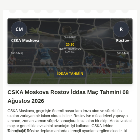
CSKA Moskova Rostov İddaa Maç Tahmini 08
Ağustos 2026
CSKA Moskova, geçmişte önemli başarılara imza atan ve sürekli üst
sıraları zorlayan bir takım olarak bilinir. Rostov ise mücadeleci yapısıyla
tanınan, zaman zaman sürpriz sonuçlara imza atan bir ekip. Moskova'daki
maçlar genellikle ev sahibi avantajını iyi kullanan CSKA lehine
sonuçlanır. Rostov deplasmanlarda dirençli oyunlar sergilemektedir. İki
Tahmin ÇŞ 10
takım arasındaki genel denge, CSKA'nın az farkla da olsa üstün olduğunu