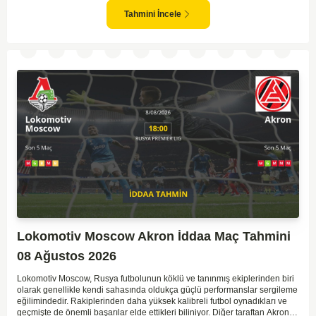
göstermektedir. CSKA'nın evinde oynayacak olması ve genel istatistikler
göz önüne alındığında, CSKA'nın sahasında kolay kolay puan
Tahmini İncele
kaybetmeyeceğini söyleyebiliriz.
Lokomotiv Moscow Akron İddaa Maç Tahmini
08 Ağustos 2026
Lokomotiv Moscow, Rusya futbolunun köklü ve tanınmış ekiplerinden biri
olarak genellikle kendi sahasında oldukça güçlü performanslar sergileme
eğilimindedir. Rakiplerinden daha yüksek kalibreli futbol oynadıkları ve
geçmişte de önemli başarılar elde ettikleri biliniyor. Diğer taraftan Akron,