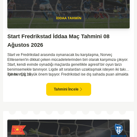
Start Fredrikstad İddaa Maç Tahmini 08
Ağustos 2026
Start ve Fredrikstad arasında oynanacak bu karşılaşma, Norveç
Eliteserien'in dikkat çeken mücadelelerinden biri olarak karşımıza çıkıyor.
Start, kendi evinde oynadığı maçlarda genellikle agresif bir oyun tarzı
benimsemekle tanınıyor. Ligde alt sıralardan uzaklaşmak isteyen iki takım
için bu maç büyük önem taşıyor. Fredrikstad ise dış sahada puan almakta
Tahmin ÇŞ 10
zorlanan bir ekip olarak biliniyor. Bu durum, ev sahibi Start'a karşı
mücadelede zorluk çıkartabilir. Maçın temposunun yüksek olacağını ve
her iki takımın da sonuca gitmeye odaklanacağını düşünüyorum.
Tahmini İncele