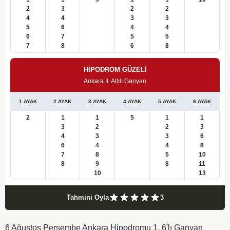
2
3
2
2
4
4
3
3
5
6
4
4
6
7
5
5
7
8
6
8
HİPODROM GÜZELİ
Ankara II. Altılı Ganyan
1 AYAK
2 AYAK
3 AYAK
4 AYAK
5 AYAK
6 AYAK
2
1
1
5
1
1
3
2
2
3
4
3
3
6
6
4
4
8
7
8
5
10
8
9
8
11
10
13
Tahmini Oyla
3
6 Ağustos Perşembe Ankara Hipodromu 1. 6'lı Ganyan