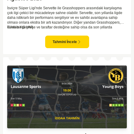
İsviçre Süper Ligi'nde Servette ile Grasshoppers arasındaki karşılaşma
çok ilgi çekici bir mücadeleye sahne olabilir. Servette, son yıllarda ligde
daha istikrarlı bir performans sergiliyor ve ev sahibi avantajına sahip
olması onlara ekstra bir artı kazandırıyor. Diğer yandan Grasshoppers,
köklü bir geçmişe ve taraftar desteğine sahip olsa da son yıllarda
Tahmin KG VAR
beklenilen istikrarı yakalayabilmiş değil. Servette'nin hücum hattı,
genellikle maçlarda gol yollarında etkili olurken, Grasshoppers savunma
anlamında zaman zaman sorunlar yaşayabiliyor. Bu durumda,
Tahmini İncele
karşılaşmanın gollü geçmesi muhtemel gözüküyor. İki takımın oyun tarzını
ve genel performanslarını göz önüne alırsak, karşılıklı gollerin izleneceği
bir maç olabilir.