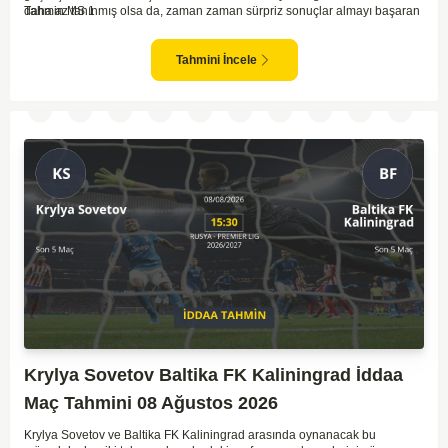
daha az tanınmış olsa da, zaman zaman sürpriz sonuçlar almayı başaran
Tahmin MS 1
bir takım olarak dikkat çekmektedir. Ancak genellikle Lokomotiv gibi köklü
ve güçlü ekipler karşısında istikrarlı bir performans sergilemekte
zorlanabilirler. Lokomotiv Moscow'un mevcut form durumunun ve evinde
Tahmini İncele
oynama avantajının, bu karşılaşmada belirleyici olması muhtemel
gözüküyor. Bu sebeple, maç sonucu olarak Lokomotiv’in galibiyetle
ayrılması daha yüksek ihtimal taşımaktadır.
Krylya Sovetov Baltika FK Kaliningrad İddaa
Maç Tahmini 08 Ağustos 2026
Krylya Sovetov ve Baltika FK Kaliningrad arasında oynanacak bu