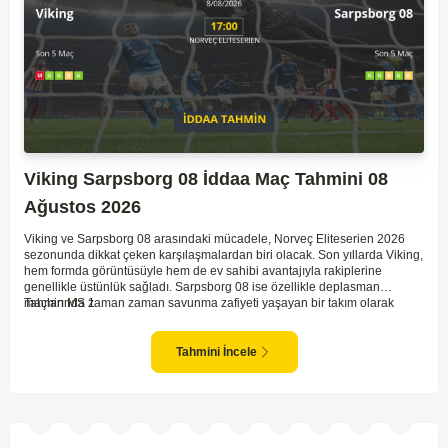
Viking Sarpsborg 08 İddaa Maç Tahmini 08
Ağustos 2026
Viking ve Sarpsborg 08 arasındaki mücadele, Norveç Eliteserien 2026
sezonunda dikkat çeken karşılaşmalardan biri olacak. Son yıllarda Viking,
hem formda görüntüsüyle hem de ev sahibi avantajıyla rakiplerine
genellikle üstünlük sağladı. Sarpsborg 08 ise özellikle deplasman
maçlarında zaman zaman savunma zafiyeti yaşayan bir takım olarak
Tahmin MS 1
dikkat çekiyor. Viking'in sahasında kontrollü oynaması, onları favori
yapıyor. Sarpsborg'un ise sürpriz yapabilme potansiyeli olsa da,
genellikle güçlü rakipler karşısında tutunmakta zorlandıkları biliniyor. Bu
Tahmini İncele
doğrultuda, Viking'in galibiyete yakın olabileceği bir maç beklenebilir.