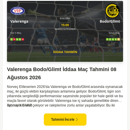
Valerenga Bodo/Glimt İddaa Maç Tahmini 08
Ağustos 2026
Norveç Eliteserien 2026'da Valerenga ve Bodo/Glimt arasında oynanacak
maç, iki güçlü ekibin karşılaşması anlamına geliyor. Bodo/Glimt, ligin son
yıllarında sergilediği performanslar sayesinde popüler bir hale geldi ve bu
maçta favori olarak görülebilir. Valerenga ise iç sahada genellikle dirençli
oyunuyla dikkat çekiyor ve rakiplerine zorlu anlar yaşatabiliyor. Bu iki
Tahmin KG VAR
takım arasındaki maçlar genellikle çekişmeli geçiyor ve bol gollü
karşılaşmalara tanık olabiliyoruz. Taraftar desteğini arkasına alarak
sahasında etkili performans sergileyen Valerenga, Bodo/Glimt karşısında
Tahmini İncele
gol bulmakta zorlanmayabilir. Aynı şekilde, Bodo/Glimt'in de hücum gücü
düşünüldüğünde karşılıklı goller izleyeceğimiz bir maç olması muhtemel