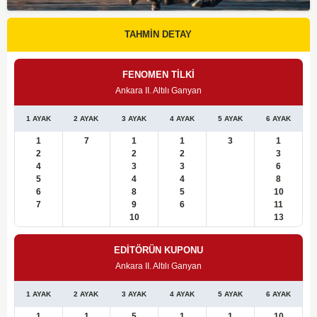
TAHMİN DETAY
FENOMEN TİLKİ
Ankara II. Altılı Ganyan
1 AYAK
2 AYAK
3 AYAK
4 AYAK
5 AYAK
6 AYAK
1
7
1
1
3
1
2
2
2
3
4
3
3
6
5
4
4
8
6
8
5
10
7
9
6
11
10
13
EDİTÖRÜN KUPONU
Ankara II. Altılı Ganyan
1 AYAK
2 AYAK
3 AYAK
4 AYAK
5 AYAK
6 AYAK
1
1
5
1
1
10