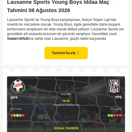
Lausanne Sports Young Boys İddaa Maç
Tahmini 08 Ağustos 2026
Lausanne Sports ve Young Boys karşılaşması, İsviçre Süper Ligi'nde
önemli bir mücadele olacak. Young Boys, ligde genellikle daha başarılı
performans sergileyen bir ekip olarak dikkat çekiyor. Lausanne Sports ise
genellikle alt sıralarda bulunan bir görüntü sergiliyor. Genellikle zayıf
savunma hattına sahip olan Lausanne, güçlü rakibi karşısında
Tahmin MS 2
zorlanabilir. Young Boys'un hücum hattı rakibine göre daha etkili olabilir.
Maçın sonucunda Young Boys'un galip gelme olasılığı yüksek görünüyor.
Tahmini İncele