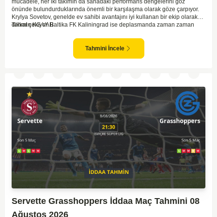
mücadele, her iki takımın da sahadaki performans dengelerini göz
önünde bulundurduklarında önemli bir karşılaşma olarak göze çarpıyor.
Krylya Sovetov, genelde ev sahibi avantajını iyi kullanan bir ekip olarak
dikkat çekiyor. Baltika FK Kaliningrad ise deplasmanda zaman zaman
Tahmin KG VAR
sürpriz sonuçlar elde eden bir takım olarak bilinir. Krylya Sovetov'un saha
ve seyirci desteğini arkasına alarak gol yollarında etkili olması, maçın
seyrini değiştirebilecek bir faktör olarak değerlendiriliyor. Bununla birlikte,
Tahmini İncele
Baltika'nın savunma direncini kırabilmesi, maçı daha heyecanlı hale
getirebilir. İki takımın da skor üretme potansiyeline sahip olması göz
önünde bulundurularak, karşılıklı gol olası bir sonuç gibi duruyor.
Servette Grasshoppers İddaa Maç Tahmini 08
Ağustos 2026