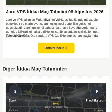
Jaro VPS İddaa Maç Tahmini 08 Ağustos 2026
Jaro ve VPS takımları Finlandiya'nın Veikkausliiga liginde mücadele
etmektedir ve marin oyuncuların eşleşmesi genellikle çekişmeli
geçmektedir. Jaro'nun kendi sahasında ortaya koyduğu performans
genelde istikrarlı olmakla birlikte, ev sahibi avantajını sıklıkla lehine
çevirebilmektedir. Öte yandan, VPS özellikle deplasman maçlarında
Tahmin KG VAR
zaman zaman zorluk yaşayabilmektedir ancak hücum anlamında etkili
anlar yakalayabilmektedir. İki takım arasındaki tarihsel rekabet dikkate
alındığında, maçın dengede geçmesi olasıdır ve her iki tarafın da gol
Tahmini İncele
şansı bulunmaktadır. Özellikle Jaro'nun savunma zaafları ve VPS'nin hızlı
hücum gücü göz önüne alındığında, her iki takımın da fileleri
havalandırması muhtemeldir. Bu bağlamda, maçın hem mücadeleci hem
de gollü geçeceği öngörülmektedir.
Diğer İddaa Maç Tahminleri