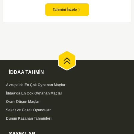
bozulmayabilir ancak her iki takım da gol atmak için fırsatlar arayacaktır.
İki tarafın da savunmada dikkatli olması maçın sonucunu belirleyecek.
Tahmini İncele
İDDAA TAHMİN
Avrupa'da En Çok Oynanan Maçlar
İddaa'da En Çok Oynanan Maçlar
Oranı Düşen Maçlar
Sakat ve Cezalı Oyuncular
Dünün Kazanan Tahminleri
SAYFALAR