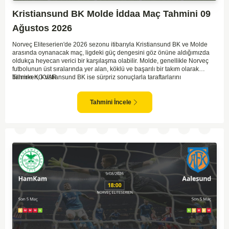
Kristiansund BK Molde İddaa Maç Tahmini 09
Ağustos 2026
Norveç Eliteserien'de 2026 sezonu itibarıyla Kristiansund BK ve Molde
arasında oynanacak maç, ligdeki güç dengesini göz önüne aldığımızda
oldukça heyecan verici bir karşılaşma olabilir. Molde, genellikle Norveç
futbolunun üst sıralarında yer alan, köklü ve başarılı bir takım olarak
bilinirken, Kristiansund BK ise sürpriz sonuçlarla taraftarlarını
Tahmin KG VAR
sevindirebilen bir ekip. Kristiansund'un sahasında oynayacak olması,
saha avantajını kullanma olasılıklarını artırıyor. Ancak Molde'nin tecrübe
ve kadro kalitesi faktörleri dikkate alındığında, deplasmanda da etkili bir
Tahmini İncele
performans sergilemesi beklenebilir. İki takımın son dönem form durumları
ve genel konumları düşünüldüğünde, dengeli bir mücadele izleme
olasılığı yüksek. Maçın gol pozisyonları açısından zengin geçmesi ve her
iki takımın da sahada etkili olması muhtemel.