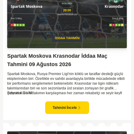
Spartak Moskova Krasnodar İddaa Maç
Tahmini 09 Ağustos 2026
Spartak Moskova, Rusya Premier Ligi'nin köklü ve taraftar desteği güçlü
ekiplerinden biri. Özellikle ev sahibi avantajıyla birlikte mücadelede etkili
bir performans sergilemeleri beklenebilir. Krasnodar ise ligin istikrarlı
takımlarından biri ve son sezonlarda üst sıraları zorlayan bir grafik
çiziyorlar. Bu iki takımın karşılaşması her zaman rekabetçi ve seyir keyfi
Tahmin KG VAR
yüksek oluyor. Spartak Moskova'nın ev sahibi olması, maçı kendi lehlerine
çevirebilecek unsurlar barındırıyor. İki takımın geçmiş karşılaşmalarında
gol bulmakta zorlanmadıkları düşünülürse, bu maçta da her iki ekip gol
Tahmini İncele
atabilir.