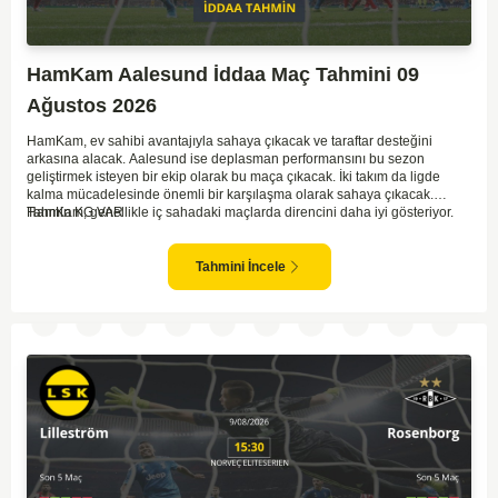
HamKam Aalesund İddaa Maç Tahmini 09
Ağustos 2026
HamKam, ev sahibi avantajıyla sahaya çıkacak ve taraftar desteğini
arkasına alacak. Aalesund ise deplasman performansını bu sezon
geliştirmek isteyen bir ekip olarak bu maça çıkacak. İki takım da ligde
kalma mücadelesinde önemli bir karşılaşma olarak sahaya çıkacak.
HamKam, genellikle iç sahadaki maçlarda direncini daha iyi gösteriyor.
Tahmin KG VAR
Aalesund'un dış saha formu ise bu maçta belirleyici unsurlardan biri
olabilir. Hücum anlamında her iki takım da zaman zaman sıkıntı yaşasa da
gol bulma ihtimalleri yüksek.
Tahmini İncele