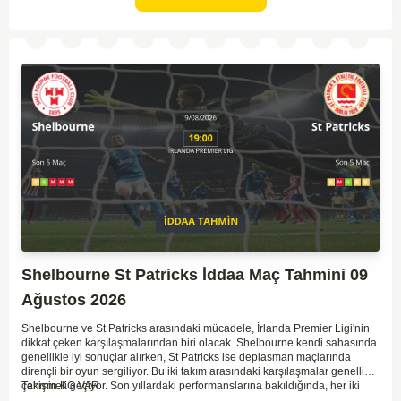
karşılaşma bizleri bekliyor.
Shelbourne St Patricks İddaa Maç Tahmini 09
Ağustos 2026
Shelbourne ve St Patricks arasındaki mücadele, İrlanda Premier Ligi'nin
dikkat çeken karşılaşmalarından biri olacak. Shelbourne kendi sahasında
genellikle iyi sonuçlar alırken, St Patricks ise deplasman maçlarında
dirençli bir oyun sergiliyor. Bu iki takım arasındaki karşılaşmalar genellikle
çekişmeli geçiyor. Son yıllardaki performanslarına bakıldığında, her iki
Tahmin KG VAR
takımın da gol potansiyeli bulunduğu görülüyor. İlk yarıda denge