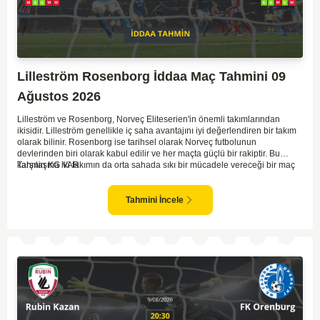
Lilleström Rosenborg İddaa Maç Tahmini 09
Ağustos 2026
Lilleström ve Rosenborg, Norveç Eliteserien'in önemli takımlarından
ikisidir. Lilleström genellikle iç saha avantajını iyi değerlendiren bir takım
olarak bilinir. Rosenborg ise tarihsel olarak Norveç futbolunun
devlerinden biri olarak kabul edilir ve her maçta güçlü bir rakiptir. Bu
karşılaşma iki takımın da orta sahada sıkı bir mücadele vereceği bir maç
Tahmin KG VAR
olacaktır. Lilleström'ün iç saha performansı ve Rosenborg'un deplasman
oyunundaki etkisi birlikte düşünüldüğünde, maçın dengede geçmesi
olasıdır. İki takımın da gol atma potansiyeli yüksek olduğu için karşılıklı
Tahmini İncele
goller izlenebilir.