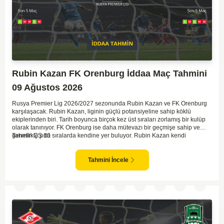
Rubin Kazan FK Orenburg İddaa Maç Tahmini
09 Ağustos 2026
Rusya Premier Lig 2026/2027 sezonunda Rubin Kazan ve FK Orenburg
karşılaşacak. Rubin Kazan, liginin güçlü potansiyeline sahip köklü
ekiplerinden biri. Tarih boyunca birçok kez üst sıraları zorlamış bir kulüp
olarak tanınıyor. FK Orenburg ise daha mütevazı bir geçmişe sahip ve
genellikle orta sıralarda kendine yer buluyor. Rubin Kazan kendi
Tahmin ÇŞ 10
sahasında oynadığı maçlarda rakiplerine karşı daha etkili bir performans
gösteriyor. Toparlayacak olursak bu maçta ev sahibi ekibin bir adım önde
olduğunu düşünüyorum.
Tahmini İncele