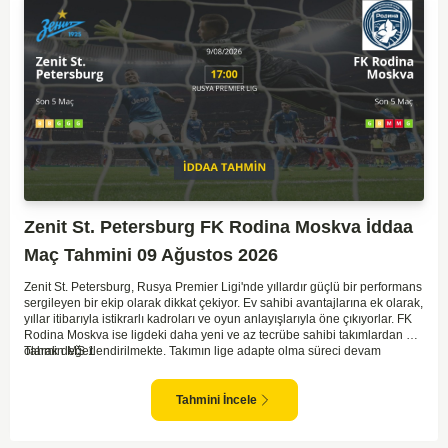
Zenit St. Petersburg FK Rodina Moskva İddaa
Maç Tahmini 09 Ağustos 2026
Zenit St. Petersburg, Rusya Premier Ligi'nde yıllardır güçlü bir performans
sergileyen bir ekip olarak dikkat çekiyor. Ev sahibi avantajlarına ek olarak,
yıllar itibarıyla istikrarlı kadroları ve oyun anlayışlarıyla öne çıkıyorlar. FK
Rodina Moskva ise ligdeki daha yeni ve az tecrübe sahibi takımlardan biri
olarak değerlendirilmekte. Takımın lige adapte olma süreci devam
Tahmin MS 1
ederken, Zenit karşısında özellikle deplasmanda zorlanmaları muhtemel.
Zenit'in ev sahibi avantajı ve daha tecrübeli kadrosu göz önüne
alındığında, maçın genel seyri Zenit'in kontrolünde geçebilir. Bu faktörlerle
Tahmini İncele
birlikte, Zenit'in net bir galibiyete ulaşması olası görünüyor.