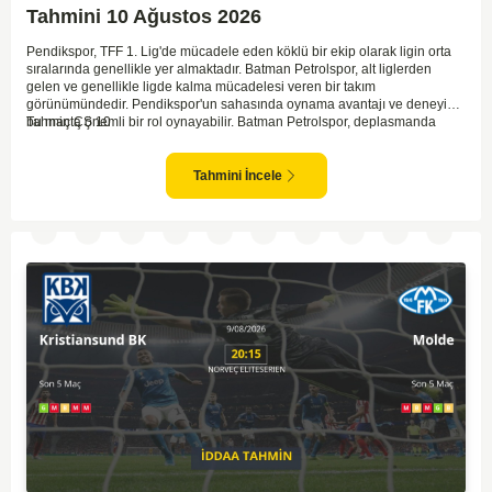
Tahmini 10 Ağustos 2026
Pendikspor, TFF 1. Lig'de mücadele eden köklü bir ekip olarak ligin orta
sıralarında genellikle yer almaktadır. Batman Petrolspor, alt liglerden
gelen ve genellikle ligde kalma mücadelesi veren bir takım
görünümündedir. Pendikspor'un sahasında oynama avantajı ve deneyimi,
bu maçta önemli bir rol oynayabilir. Batman Petrolspor, deplasmanda
Tahmin ÇŞ 10
özellikle zorluk yaşayan bir ekip olarak dikkat çekiyor. Bu bağlamda,
Pendikspor'un maçın kontrolünü elinde tutma olasılığı daha yüksek.
Takımların mevcut form durumları ve geçmiş performanslarına
Tahmini İncele
bakıldığında ev sahibi ekibin galibiyeti daha yüksek bir ihtimal sunuyor.