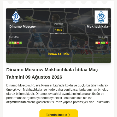
Dinamo Moscow Makhachkala İddaa Maç
Tahmini 09 Ağustos 2026
Dinamo Moscow, Rusya Premier Ligi'nde köklü ve güçlü bir takım olarak
öne çıkıyor. Makhachkala ise ligde daha yeni başarılarla tanınan bir ekip
olarak bilinmektedir. Dinamo, ev sahibi avantajını kullanarak üstün bir
performans sergilemeyi hedefleyecektir. Makhachkala'nın ise
deplasmanda direnç göstererek sürpriz yapma potansiyeli var. Takımların
Tahmin KG VAR
genel form durumları ve önceki maçlardaki performanslarına bakıldığında,
karşılıklı goller izleyebileceğimiz bir mücadele olası görünüyor. Taktiksel
açıdan dengeli bir maç olması beklenirken, seyir zevki yüksek bir
Tahmini İncele