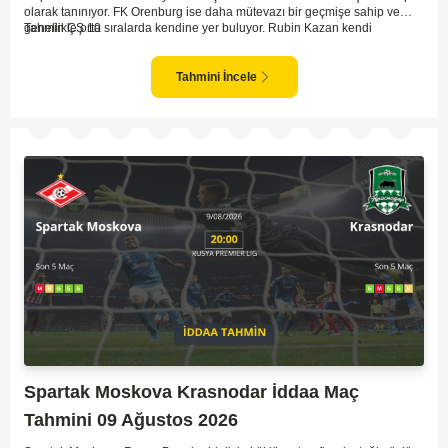
olarak tanınıyor. FK Orenburg ise daha mütevazı bir geçmişe sahip ve
genellikle orta sıralarda kendine yer buluyor. Rubin Kazan kendi
Tahmin ÇŞ 10
sahasında oynadığı maçlarda rakiplerine karşı daha etkili bir performans
gösteriyor. Toparlayacak olursak bu maçta ev sahibi ekibin bir adım önde
olduğunu düşünüyorum.
Tahmini İncele
Spartak Moskova Krasnodar İddaa Maç
Tahmini 09 Ağustos 2026