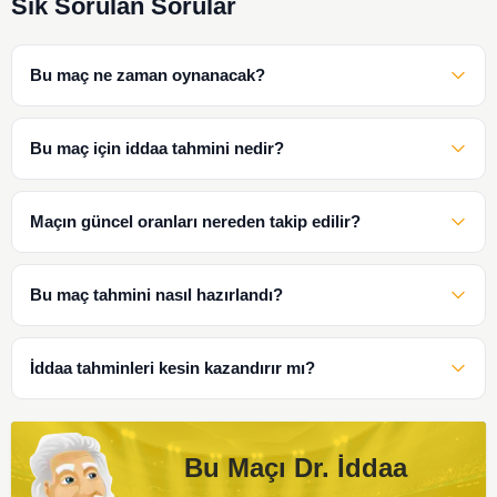
Sık Sorulan Sorular
Bu maç ne zaman oynanacak?
Bu maç için iddaa tahmini nedir?
Maçın güncel oranları nereden takip edilir?
Bu maç tahmini nasıl hazırlandı?
İddaa tahminleri kesin kazandırır mı?
Bu Maçı Dr. İddaa