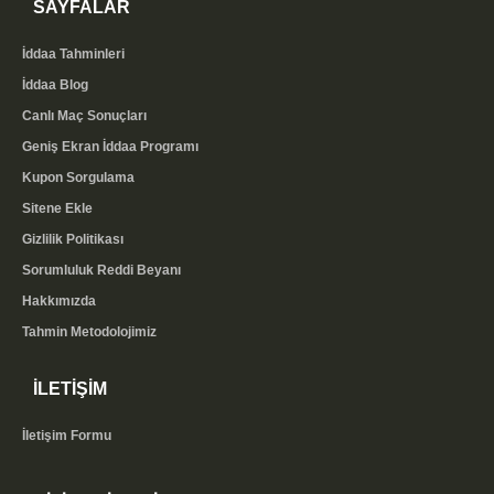
SAYFALAR
İddaa Tahminleri
İddaa Blog
Canlı Maç Sonuçları
Geniş Ekran İddaa Programı
Kupon Sorgulama
Sitene Ekle
Gizlilik Politikası
Sorumluluk Reddi Beyanı
Hakkımızda
Tahmin Metodolojimiz
İLETİŞİM
İletişim Formu