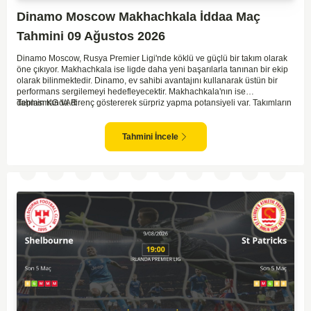
Dinamo Moscow Makhachkala İddaa Maç
Tahmini 09 Ağustos 2026
Dinamo Moscow, Rusya Premier Ligi'nde köklü ve güçlü bir takım olarak
öne çıkıyor. Makhachkala ise ligde daha yeni başarılarla tanınan bir ekip
olarak bilinmektedir. Dinamo, ev sahibi avantajını kullanarak üstün bir
performans sergilemeyi hedefleyecektir. Makhachkala'nın ise
deplasmanda direnç göstererek sürpriz yapma potansiyeli var. Takımların
Tahmin KG VAR
genel form durumları ve önceki maçlardaki performanslarına bakıldığında,
karşılıklı goller izleyebileceğimiz bir mücadele olası görünüyor. Taktiksel
açıdan dengeli bir maç olması beklenirken, seyir zevki yüksek bir
Tahmini İncele
karşılaşma bizleri bekliyor.