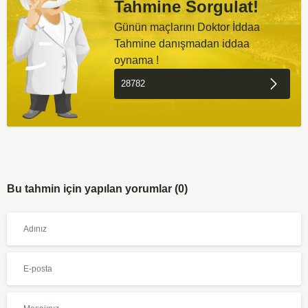
Tahmine Sorgulat!
Günün maçlarını Doktor İddaa
Tahmine danışmadan iddaa
oynama !
Bu tahmin için yapılan yorumlar (0)