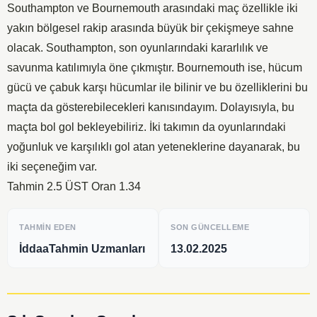
Southampton ve Bournemouth arasındaki maç özellikle iki
yakın bölgesel rakip arasında büyük bir çekişmeye sahne
olacak. Southampton, son oyunlarındaki kararlılık ve
savunma katılımıyla öne çıkmıştır. Bournemouth ise, hücum
gücü ve çabuk karşı hücumlar ile bilinir ve bu özelliklerini bu
maçta da gösterebilecekleri kanısındayım. Dolayısıyla, bu
maçta bol gol bekleyebiliriz. İki takımın da oyunlarındaki
yoğunluk ve karşılıklı gol atan yeteneklerine dayanarak, bu
iki seçeneğim var.
Tahmin 2.5 ÜST Oran 1.34
TAHMIN EDEN
SON GÜNCELLEME
İddaaTahmin Uzmanları
13.02.2025