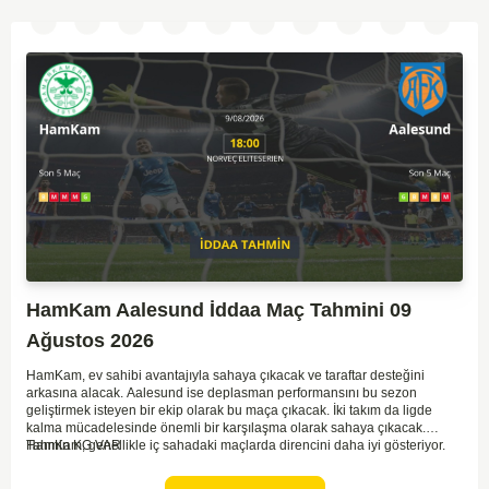
iki takımın da sahada etkili olması muhtemel.
HamKam Aalesund İddaa Maç Tahmini 09
Ağustos 2026
HamKam, ev sahibi avantajıyla sahaya çıkacak ve taraftar desteğini
arkasına alacak. Aalesund ise deplasman performansını bu sezon
geliştirmek isteyen bir ekip olarak bu maça çıkacak. İki takım da ligde
kalma mücadelesinde önemli bir karşılaşma olarak sahaya çıkacak.
HamKam, genellikle iç sahadaki maçlarda direncini daha iyi gösteriyor.
Tahmin KG VAR
Aalesund'un dış saha formu ise bu maçta belirleyici unsurlardan biri
olabilir. Hücum anlamında her iki takım da zaman zaman sıkıntı yaşasa da