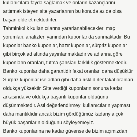
kullanıcılara fayda sağlamak ve onların kazançlarını
arttırmak isteyen site yazarlarının bu konuda az da olsa
başarı elde etmektedirler.
Tahminkolik kullanıcılarına yararlanabilecekleri maç
yorumları, analizleri yanından kuponlar da sunmaktadır. Bu
kuponlar
banko kuponlar
, hazır kuponlar, sürpriz kuponlar
gibi birçok ad altında yayınlanmaktadır ve adlarına göre
kuponların oranları, tutma şansları farklılık göstermektedir.
Banko kuponlar daha garantidir fakat oranları daha düşüktür.
Sürpriz kuponlar ise adları gibi daha risklidirler fakat oranları
oldukça yüksektir. Site verdiği kuponların sonuna kadar
arkasında ve oldukça başarılı kuponlar olduğunu
düşünmektedir. Asıl değerlendirmeyi kullanıcıların yapması
daha mantıklıdır ancak bizim gördüğümüz kadarıyla çok
büyük başarıların olduğunu söyleyemeyiz.
Banko kuponlarına ne kadar güvense de bizim açımızdan