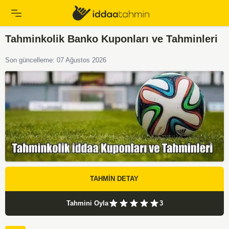
Tahminkolik Banko Kuponları ve Tahminleri
Son güncelleme: 07 Ağustos 2026
TAHMİN DETAY
Tahmini Oyla
3