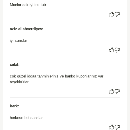
Maclar cok iyi ins tutr
aziz allahverdiyev:
iyi sanslar
celal:
çok güzel iddaa tahminleriniz ve banko kuponlarınız var
teşekkürler
berk:
herkese bol sanslar