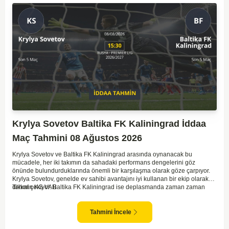
Krylya Sovetov Baltika FK Kaliningrad İddaa
Maç Tahmini 08 Ağustos 2026
Krylya Sovetov ve Baltika FK Kaliningrad arasında oynanacak bu
mücadele, her iki takımın da sahadaki performans dengelerini göz
önünde bulundurduklarında önemli bir karşılaşma olarak göze çarpıyor.
Krylya Sovetov, genelde ev sahibi avantajını iyi kullanan bir ekip olarak
dikkat çekiyor. Baltika FK Kaliningrad ise deplasmanda zaman zaman
Tahmin KG VAR
sürpriz sonuçlar elde eden bir takım olarak bilinir. Krylya Sovetov'un saha
ve seyirci desteğini arkasına alarak gol yollarında etkili olması, maçın
seyrini değiştirebilecek bir faktör olarak değerlendiriliyor. Bununla birlikte,
Tahmini İncele
Baltika'nın savunma direncini kırabilmesi, maçı daha heyecanlı hale
getirebilir. İki takımın da skor üretme potansiyeline sahip olması göz