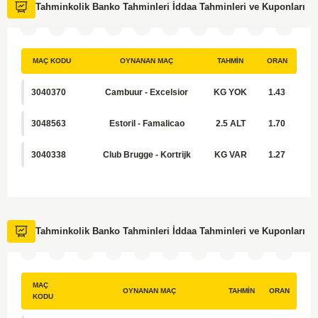
Tahminkolik Banko Tahminleri İddaa Tahminleri ve Kuponları
MAÇ KODU
OYNANAN MAÇ
TAHMIN
ORAN
3040370
Cambuur - Excelsior
KG YOK
1.43
3048563
Estoril - Famalicao
2.5 ALT
1.70
3040338
Club Brugge - Kortrijk
KG VAR
1.27
Tahminkolik Banko Tahminleri İddaa Tahminleri ve Kuponları
MAÇ
OYNANAN MAÇ
TAHMIN
ORAN
KODU