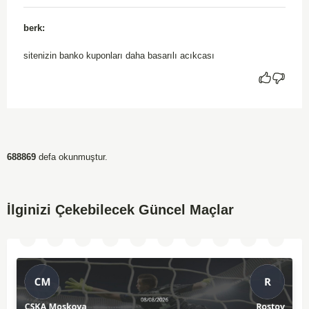
berk:
sitenizin banko kuponları daha basarılı acıkcası
688869
defa okunmuştur.
İlginizi Çekebilecek Güncel Maçlar