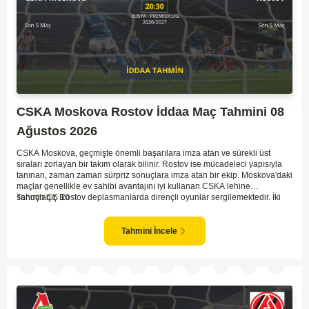
CSKA Moskova Rostov İddaa Maç Tahmini 08
Ağustos 2026
CSKA Moskova, geçmişte önemli başarılara imza atan ve sürekli üst
sıraları zorlayan bir takım olarak bilinir. Rostov ise mücadeleci yapısıyla
tanınan, zaman zaman sürpriz sonuçlara imza atan bir ekip. Moskova'daki
maçlar genellikle ev sahibi avantajını iyi kullanan CSKA lehine
sonuçlanır. Rostov deplasmanlarda dirençli oyunlar sergilemektedir. İki
Tahmin ÇŞ 10
takım arasındaki genel denge, CSKA'nın az farkla da olsa üstün olduğunu
göstermektedir. CSKA'nın evinde oynayacak olması ve genel istatistikler
göz önüne alındığında, CSKA'nın sahasında kolay kolay puan
Tahmini İncele
kaybetmeyeceğini söyleyebiliriz.