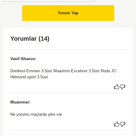
Yorum Yap
Yorumlar (14)
Vasif Afsarov:
Dordrext-Emmen 3.5üst Maastrixt-Excelsior 3.5üst Roda JC-
Helmond sport 3.5üst
Muammer:
Ne yorumu maçlarda şike var