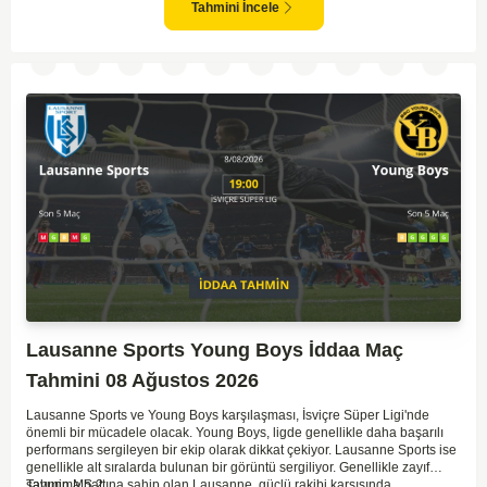
anlamında zaman zaman sorunlar yaşayabiliyor. Bu durumda,
Tahmini İncele
karşılaşmanın gollü geçmesi muhtemel gözüküyor. İki takımın oyun tarzını
ve genel performanslarını göz önüne alırsak, karşılıklı gollerin izleneceği
bir maç olabilir.
Lausanne Sports Young Boys İddaa Maç
Tahmini 08 Ağustos 2026
Lausanne Sports ve Young Boys karşılaşması, İsviçre Süper Ligi'nde
önemli bir mücadele olacak. Young Boys, ligde genellikle daha başarılı
performans sergileyen bir ekip olarak dikkat çekiyor. Lausanne Sports ise
genellikle alt sıralarda bulunan bir görüntü sergiliyor. Genellikle zayıf
savunma hattına sahip olan Lausanne, güçlü rakibi karşısında
Tahmin MS 2