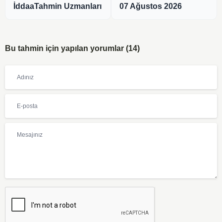
İddaaTahmin Uzmanları
07 Ağustos 2026
Bu tahmin için yapılan yorumlar (14)