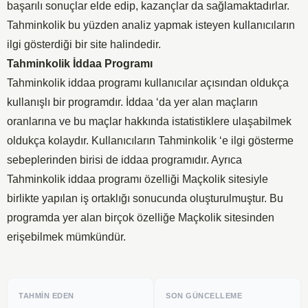
başarılı sonuçlar elde edip, kazançlar da sağlamaktadırlar.
Tahminkolik bu yüzden analiz yapmak isteyen kullanıcıların
ilgi gösterdiği bir site halindedir.
Tahminkolik İddaa Programı
Tahminkolik iddaa programı kullanıcılar açısından oldukça
kullanışlı bir programdır. İddaa ‘da yer alan maçların
oranlarına ve bu maçlar hakkında istatistiklere ulaşabilmek
oldukça kolaydır. Kullanıcıların Tahminkolik ‘e ilgi gösterme
sebeplerinden birisi de iddaa programıdır. Ayrıca
Tahminkolik iddaa programı özelliği Maçkolik sitesiyle
birlikte yapılan iş ortaklığı sonucunda oluşturulmuştur. Bu
programda yer alan birçok özelliğe Maçkolik sitesinden
erişebilmek mümkündür.
TAHMIN EDEN
SON GÜNCELLEME