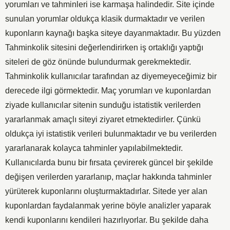
yorumları ve tahminleri ise karmaşa halindedir. Site içinde
sunulan yorumlar oldukça klasik durmaktadır ve verilen
kuponların kaynağı başka siteye dayanmaktadır. Bu yüzden
Tahminkolik sitesini değerlendirirken iş ortaklığı yaptığı
siteleri de göz önünde bulundurmak gerekmektedir.
Tahminkolik kullanıcılar tarafından az diyemeyeceğimiz bir
derecede ilgi görmektedir. Maç yorumları ve kuponlardan
ziyade kullanıcılar sitenin sunduğu istatistik verilerden
yararlanmak amaçlı siteyi ziyaret etmektedirler. Çünkü
oldukça iyi istatistik verileri bulunmaktadır ve bu verilerden
yararlanarak kolayca tahminler yapılabilmektedir.
Kullanıcılarda bunu bir fırsata çevirerek güncel bir şekilde
değişen verilerden yararlanıp, maçlar hakkında tahminler
yürüterek kuponlarını oluşturmaktadırlar. Sitede yer alan
kuponlardan faydalanmak yerine böyle analizler yaparak
kendi kuponlarını kendileri hazırlıyorlar. Bu şekilde daha