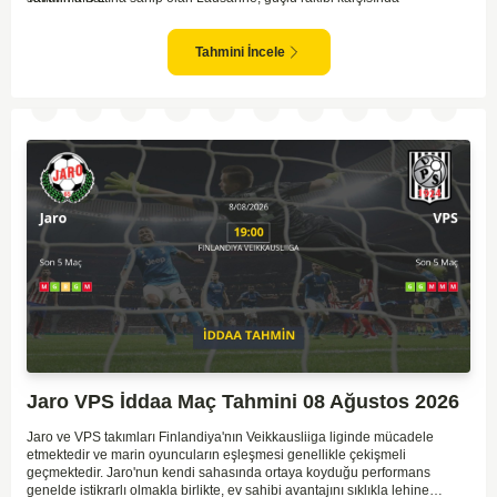
zorlanabilir. Young Boys'un hücum hattı rakibine göre daha etkili olabilir.
Maçın sonucunda Young Boys'un galip gelme olasılığı yüksek görünüyor.
Tahmini İncele
Jaro VPS İddaa Maç Tahmini 08 Ağustos 2026
Jaro ve VPS takımları Finlandiya'nın Veikkausliiga liginde mücadele
etmektedir ve marin oyuncuların eşleşmesi genellikle çekişmeli
geçmektedir. Jaro'nun kendi sahasında ortaya koyduğu performans
genelde istikrarlı olmakla birlikte, ev sahibi avantajını sıklıkla lehine