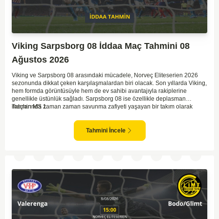
Viking Sarpsborg 08 İddaa Maç Tahmini 08
Ağustos 2026
Viking ve Sarpsborg 08 arasındaki mücadele, Norveç Eliteserien 2026
sezonunda dikkat çeken karşılaşmalardan biri olacak. Son yıllarda Viking,
hem formda görüntüsüyle hem de ev sahibi avantajıyla rakiplerine
genellikle üstünlük sağladı. Sarpsborg 08 ise özellikle deplasman
maçlarında zaman zaman savunma zafiyeti yaşayan bir takım olarak
Tahmin MS 1
dikkat çekiyor. Viking'in sahasında kontrollü oynaması, onları favori
yapıyor. Sarpsborg'un ise sürpriz yapabilme potansiyeli olsa da,
genellikle güçlü rakipler karşısında tutunmakta zorlandıkları biliniyor. Bu
Tahmini İncele
doğrultuda, Viking'in galibiyete yakın olabileceği bir maç beklenebilir.