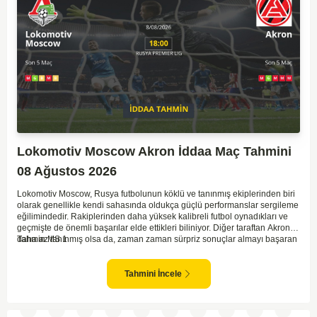
Lokomotiv Moscow Akron İddaa Maç Tahmini
08 Ağustos 2026
Lokomotiv Moscow, Rusya futbolunun köklü ve tanınmış ekiplerinden biri
olarak genellikle kendi sahasında oldukça güçlü performanslar sergileme
eğilimindedir. Rakiplerinden daha yüksek kalibreli futbol oynadıkları ve
geçmişte de önemli başarılar elde ettikleri biliniyor. Diğer taraftan Akron,
daha az tanınmış olsa da, zaman zaman sürpriz sonuçlar almayı başaran
Tahmin MS 1
bir takım olarak dikkat çekmektedir. Ancak genellikle Lokomotiv gibi köklü
ve güçlü ekipler karşısında istikrarlı bir performans sergilemekte
zorlanabilirler. Lokomotiv Moscow'un mevcut form durumunun ve evinde
Tahmini İncele
oynama avantajının, bu karşılaşmada belirleyici olması muhtemel
gözüküyor. Bu sebeple, maç sonucu olarak Lokomotiv’in galibiyetle
ayrılması daha yüksek ihtimal taşımaktadır.