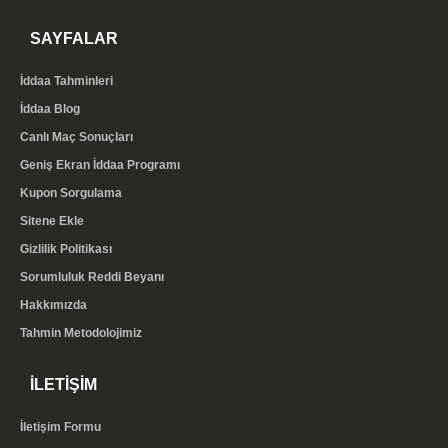
SAYFALAR
İddaa Tahminleri
İddaa Blog
Canlı Maç Sonuçları
Geniş Ekran İddaa Programı
Kupon Sorgulama
Sitene Ekle
Gizlilik Politikası
Sorumluluk Reddi Beyanı
Hakkımızda
Tahmin Metodolojimiz
İLETİŞİM
İletişim Formu