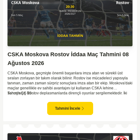
CSKA Moskova Rostov İddaa Maç Tahmini 08
Ağustos 2026
CSKA Moskova, geçmişte önemli başarılara imza atan ve sürekli üst
sıraları zorlayan bir takım olarak bilinir. Rostov ise mücadeleci yapısıyla
tanınan, zaman zaman sürpriz sonuçlara imza atan bir ekip. Moskova'daki
maçlar genellikle ev sahibi avantajını iyi kullanan CSKA lehine
sonuçlanır. Rostov deplasmanlarda dirençli oyunlar sergilemektedir. İki
Tahmin ÇŞ 10
takım arasındaki genel denge, CSKA'nın az farkla da olsa üstün olduğunu
göstermektedir. CSKA'nın evinde oynayacak olması ve genel istatistikler
göz önüne alındığında, CSKA'nın sahasında kolay kolay puan
Tahmini İncele
kaybetmeyeceğini söyleyebiliriz.