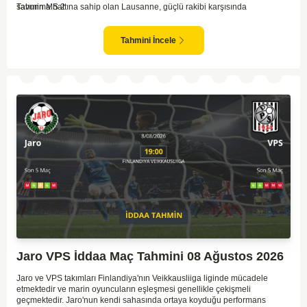
savunma hattına sahip olan Lausanne, güçlü rakibi karşısında
Tahmin MS 2
zorlanabilir. Young Boys'un hücum hattı rakibine göre daha etkili olabilir.
Maçın sonucunda Young Boys'un galip gelme olasılığı yüksek görünüyor.
Tahmini İncele
Jaro VPS İddaa Maç Tahmini 08 Ağustos 2026
Jaro ve VPS takımları Finlandiya'nın Veikkausliiga liginde mücadele
etmektedir ve marin oyuncuların eşleşmesi genellikle çekişmeli
geçmektedir. Jaro'nun kendi sahasında ortaya koyduğu performans