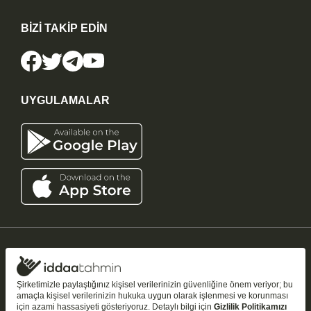
BİZİ TAKİP EDİN
UYGULAMALAR
iddaatahmin11.com
-
Copyright © 2005-2026
Tüm Hakları Saklıdır
Şirketimizle paylaştığınız kişisel verilerinizin güvenliğine önem veriyor; bu
amaçla kişisel verilerinizin hukuka uygun olarak işlenmesi ve korunması
Bu sitedeki tahmin ve analizler yalnızca
bilgilendirme amaçlıdır
;
18+
için azami hassasiyeti gösteriyoruz. Detaylı bilgi için
Gizlilik Politikamızı