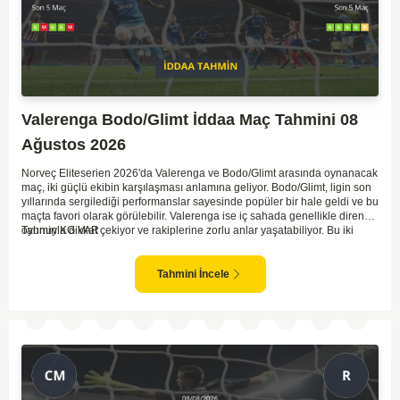
Valerenga Bodo/Glimt İddaa Maç Tahmini 08
Ağustos 2026
Norveç Eliteserien 2026'da Valerenga ve Bodo/Glimt arasında oynanacak
maç, iki güçlü ekibin karşılaşması anlamına geliyor. Bodo/Glimt, ligin son
yıllarında sergilediği performanslar sayesinde popüler bir hale geldi ve bu
maçta favori olarak görülebilir. Valerenga ise iç sahada genellikle dirençli
oyunuyla dikkat çekiyor ve rakiplerine zorlu anlar yaşatabiliyor. Bu iki
Tahmin KG VAR
takım arasındaki maçlar genellikle çekişmeli geçiyor ve bol gollü
karşılaşmalara tanık olabiliyoruz. Taraftar desteğini arkasına alarak
sahasında etkili performans sergileyen Valerenga, Bodo/Glimt karşısında
Tahmini İncele
gol bulmakta zorlanmayabilir. Aynı şekilde, Bodo/Glimt'in de hücum gücü
düşünüldüğünde karşılıklı goller izleyeceğimiz bir maç olması muhtemel
görünüyor.