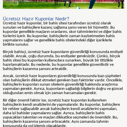
Ücretsiz Hazır Kuponlar Nedir?
Ücretsiz hazır kuponlar, bir bahis sitesi tarafından ücretsiz olarak
sunulan ve bahisçilere kazanç sağlama şansı veren bir hizmettir. Bu
kuponlar genellikle maçların oranlarını, skor tahminlerini ve diğer bahis
türlerini içerir. Bu kuponlar, bahisçilerin zaman kaybetmeden bahis
yapmalarını sağlar ve genellikle bahis sitelerindeki diğer içeriklerle
birlikte sunulur.
Birçok bahisçi, ücretsiz hazır kuponların güvenilirliği konusunda endişeli
olabilir. Ancak, çoğu durumda, bu endişeler gereksizdir. Çünkü, birçok
bahis sitesi bu kuponları kullanıcılara sunarken, büyük bir titizlikle
hazırlamaktadır. Bu nedenle, bu kuponlar genellikle güvenilirdir ve
bahisçilerin kazanma şansını artırabilir.
Ancak, ücretsiz hazır kuponların güvenilirliği konusunda bazı şüpheleri
olan bahisçilerin dikkat etmeleri gereken bazı faktörler vardır. Öncelikle,
bahisçilerin kuponları sunan sitelerin güvenilirliği hakkında araştırma
yapmaları gerekir. Ayrıca, kuponların sağladığı bilgilerin doğru ve güncel
olduğundan emin olmak için zaman harcamaları gerekir.
Bir diğer önemli faktör ise, ücretsiz hazır kuponları kullanırken
bahisçilerin kendi analizlerini de yapmalarıdır. Bu kuponlar, bahisçilere
bir rehber sağlayabilir ancak bahisçilerin kendi analizlerini yapmaları,
daha iyi bahisler yapmalarını sağlar. Ayrıca, bahisçilerin bahis
yapacakları takımları ve maçları dikkatlice seçmeleri de önemlidir. Bu,
bahisçilerin kazanma şansını artıracaktır. Aynı zamanda tahmin
konusunda da yol izlemiş olacaklardır.