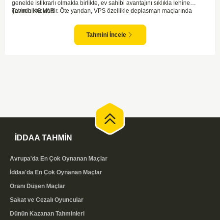
genelde istikrarlı olmakla birlikte, ev sahibi avantajını sıklıkla lehine
çevirebilmektedir. Öte yandan, VPS özellikle deplasman maçlarında
Tahmin KG VAR
zaman zaman zorluk yaşayabilmektedir ancak hücum anlamında etkili
anlar yakalayabilmektedir. İki takım arasındaki tarihsel rekabet dikkate
alındığında, maçın dengede geçmesi olasıdır ve her iki tarafın da gol
Tahmini İncele
şansı bulunmaktadır. Özellikle Jaro'nun savunma zaafları ve VPS'nin hızlı
hücum gücü göz önüne alındığında, her iki takımın da fileleri
havalandırması muhtemeldir. Bu bağlamda, maçın hem mücadeleci hem
de gollü geçeceği öngörülmektedir.
İDDAA TAHMİN
Avrupa'da En Çok Oynanan Maçlar
İddaa'da En Çok Oynanan Maçlar
Oranı Düşen Maçlar
Sakat ve Cezalı Oyuncular
Dünün Kazanan Tahminleri