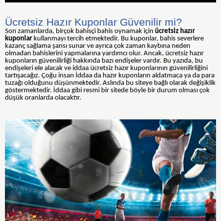
Ücretsiz Hazır Kuponlar Güvenilir mi?
Son zamanlarda, birçok bahisçi bahis oynamak için
ücretsiz hazır
kuponlar
kullanmayı tercih etmektedir. Bu kuponlar, bahis severlere
kazanç sağlama şansı sunar ve ayrıca çok zaman kaybına neden
olmadan bahislerini yapmalarına yardımcı olur. Ancak, ücretsiz hazır
kuponların güvenilirliği hakkında bazı endişeler vardır. Bu yazıda, bu
endişeleri ele alacak ve iddaa ücretsiz hazır kuponlarının güvenilirliğini
tartışacağız. Çoğu insan İddaa da hazır kuponların aldatmaca ya da para
tuzağı olduğunu düşünmektedir. Aslında bu siteye bağlı olarak değişiklik
göstermektedir. İddaa gibi resmi bir sitede böyle bir durum olması çok
düşük oranlarda olacaktır.