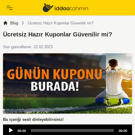
Blog
Ücretsiz Hazır Kuponlar Güvenilir mi?
Ücretsiz Hazır Kuponlar Güvenilir mi?
Son güncelleme: 22.02.2023
Bu içeriği sesli dinleyebilirsiniz!
Audio
00:00
00:00
Player