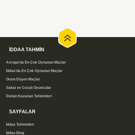
İDDAA TAHMİN
Avrupa'da En Çok Oynanan Maçlar
İddaa'da En Çok Oynanan Maçlar
Oranı Düşen Maçlar
Sakat ve Cezalı Oyuncular
Dünün Kazanan Tahminleri
SAYFALAR
İddaa Tahminleri
İddaa Blog