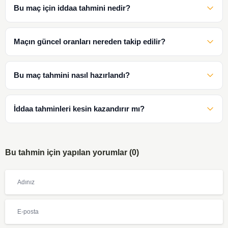
Bu maç için iddaa tahmini nedir?
Maçın güncel oranları nereden takip edilir?
Bu maç tahmini nasıl hazırlandı?
İddaa tahminleri kesin kazandırır mı?
Bu tahmin için yapılan yorumlar (0)