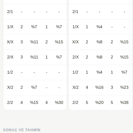
2/1
-
-
-
-
2/1
-
-
-
-
1/X
2
%7
1
%7
1/X
1
%4
-
-
X/X
3
%11
2
%15
X/X
2
%8
2
%15
2/X
3
%11
1
%7
2/X
2
%8
2
%15
1/2
-
-
-
-
1/2
1
%4
1
%7
X/2
2
%7
-
-
X/2
4
%16
3
%23
2/2
4
%15
4
%30
2/2
5
%20
5
%38
SONUÇ VE TAHMIN