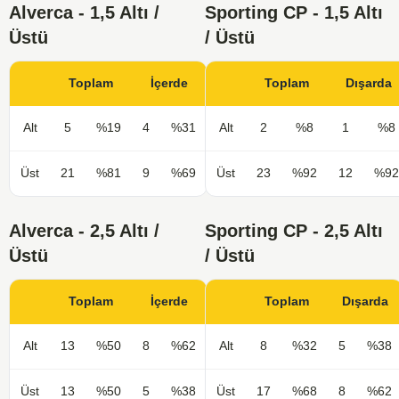
Alverca - 1,5 Altı /
Sporting CP - 1,5 Altı
Üstü
/ Üstü
Toplam
İçerde
Toplam
Dışarda
Alt
5
%19
4
%31
Alt
2
%8
1
%8
Üst
21
%81
9
%69
Üst
23
%92
12
%92
Alverca - 2,5 Altı /
Sporting CP - 2,5 Altı
Üstü
/ Üstü
Toplam
İçerde
Toplam
Dışarda
Alt
13
%50
8
%62
Alt
8
%32
5
%38
Üst
13
%50
5
%38
Üst
17
%68
8
%62