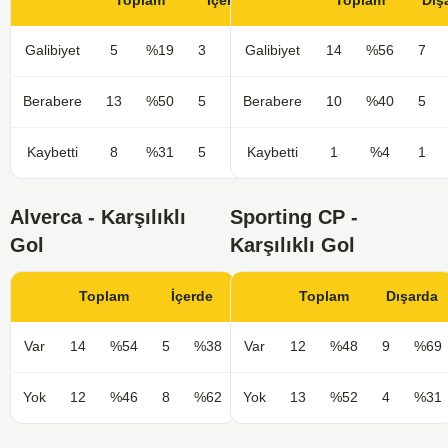
Toplam
İçerde
Toplam
Dış
Galibiyet
5
%19
3
%23
Galibiyet
14
%56
7
Berabere
13
%50
5
%38
Berabere
10
%40
5
Kaybetti
8
%31
5
%38
Kaybetti
1
%4
1
Alverca - Karşılıklı
Sporting CP -
Gol
Karşılıklı Gol
Toplam
İçerde
Toplam
Dışarda
Var
14
%54
5
%38
Var
12
%48
9
%69
Yok
12
%46
8
%62
Yok
13
%52
4
%31