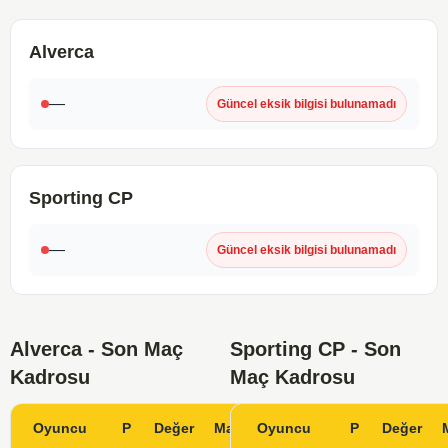
Alverca
—
Güncel eksik bilgisi bulunamadı
Sporting CP
—
Güncel eksik bilgisi bulunamadı
Alverca - Son Maç
Sporting CP - Son
Kadrosu
Maç Kadrosu
Oyuncu
P
Değer
Maç
Oyuncu
Gol
KK
P
Değer