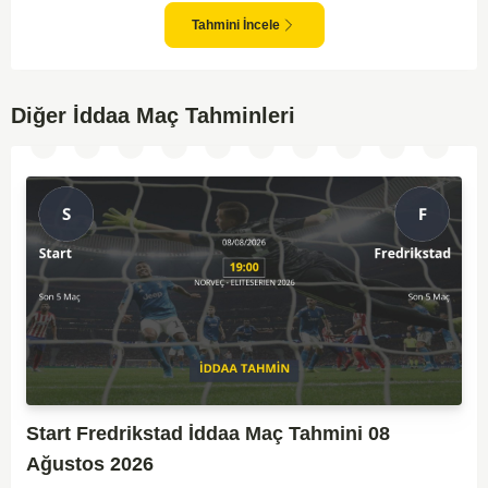
anlar yakalayabilmektedir. İki takım arasındaki tarihsel rekabet dikkate
alındığında, maçın dengede geçmesi olasıdır ve her iki tarafın da gol
Tahmini İncele
şansı bulunmaktadır. Özellikle Jaro'nun savunma zaafları ve VPS'nin hızlı
hücum gücü göz önüne alındığında, her iki takımın da fileleri
havalandırması muhtemeldir. Bu bağlamda, maçın hem mücadeleci hem
de gollü geçeceği öngörülmektedir.
Diğer İddaa Maç Tahminleri
Start Fredrikstad İddaa Maç Tahmini 08
Ağustos 2026