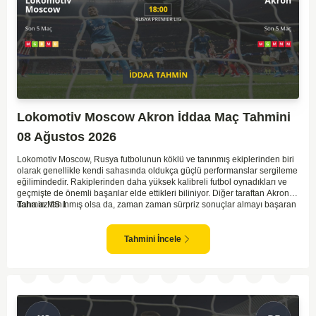
Lokomotiv Moscow Akron İddaa Maç Tahmini
08 Ağustos 2026
Lokomotiv Moscow, Rusya futbolunun köklü ve tanınmış ekiplerinden biri
olarak genellikle kendi sahasında oldukça güçlü performanslar sergileme
eğilimindedir. Rakiplerinden daha yüksek kalibreli futbol oynadıkları ve
geçmişte de önemli başarılar elde ettikleri biliniyor. Diğer taraftan Akron,
daha az tanınmış olsa da, zaman zaman sürpriz sonuçlar almayı başaran
Tahmin MS 1
bir takım olarak dikkat çekmektedir. Ancak genellikle Lokomotiv gibi köklü
ve güçlü ekipler karşısında istikrarlı bir performans sergilemekte
zorlanabilirler. Lokomotiv Moscow'un mevcut form durumunun ve evinde
Tahmini İncele
oynama avantajının, bu karşılaşmada belirleyici olması muhtemel
gözüküyor. Bu sebeple, maç sonucu olarak Lokomotiv’in galibiyetle
ayrılması daha yüksek ihtimal taşımaktadır.