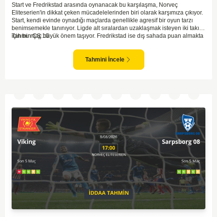
Start ve Fredrikstad arasında oynanacak bu karşılaşma, Norveç
Eliteserien'in dikkat çeken mücadelelerinden biri olarak karşımıza çıkıyor.
Start, kendi evinde oynadığı maçlarda genellikle agresif bir oyun tarzı
benimsemekle tanınıyor. Ligde alt sıralardan uzaklaşmak isteyen iki takım
için bu maç büyük önem taşıyor. Fredrikstad ise dış sahada puan almakta
Tahmin ÇŞ 10
zorlanan bir ekip olarak biliniyor. Bu durum, ev sahibi Start'a karşı
mücadelede zorluk çıkartabilir. Maçın temposunun yüksek olacağını ve
her iki takımın da sonuca gitmeye odaklanacağını düşünüyorum.
Tahmini İncele