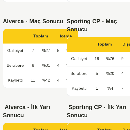
Alverca - Maç Sonucu
Sporting CP - Maç
Sonucu
Toplam
İçerde
Toplam
Dış
Galibiyet
7
%27
5
%38
Galibiyet
19
%76
9
Berabere
8
%31
4
%31
Berabere
5
%20
4
Kaybetti
11
%42
4
%31
Kaybetti
1
%4
-
Alverca - İlk Yarı
Sporting CP - İlk Yarı
Sonucu
Sonucu