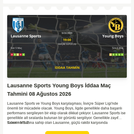
ve genel performanslarını göz önüne alırsak, karşılıklı gollerin izleneceği
bir maç olabilir.
Lausanne Sports Young Boys İddaa Maç
Tahmini 08 Ağustos 2026
Lausanne Sports ve Young Boys karşılaşması, İsviçre Süper Ligi'nde
önemli bir mücadele olacak. Young Boys, ligde genellikle daha başarılı
performans sergileyen bir ekip olarak dikkat çekiyor. Lausanne Sports ise
genellikle alt sıralarda bulunan bir görüntü sergiliyor. Genellikle zayıf
savunma hattına sahip olan Lausanne, güçlü rakibi karşısında
Tahmin MS 2
zorlanabilir. Young Boys'un hücum hattı rakibine göre daha etkili olabilir.
Maçın sonucunda Young Boys'un galip gelme olasılığı yüksek görünüyor.