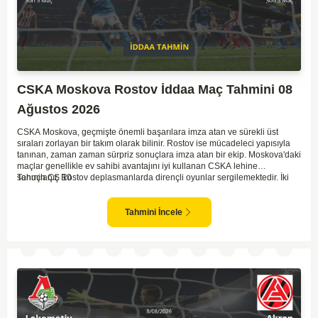
CSKA Moskova Rostov İddaa Maç Tahmini 08
Ağustos 2026
CSKA Moskova, geçmişte önemli başarılara imza atan ve sürekli üst
sıraları zorlayan bir takım olarak bilinir. Rostov ise mücadeleci yapısıyla
tanınan, zaman zaman sürpriz sonuçlara imza atan bir ekip. Moskova'daki
maçlar genellikle ev sahibi avantajını iyi kullanan CSKA lehine
sonuçlanır. Rostov deplasmanlarda dirençli oyunlar sergilemektedir. İki
Tahmin ÇŞ 10
takım arasındaki genel denge, CSKA'nın az farkla da olsa üstün olduğunu
göstermektedir. CSKA'nın evinde oynayacak olması ve genel istatistikler
göz önüne alındığında, CSKA'nın sahasında kolay kolay puan
Tahmini İncele
kaybetmeyeceğini söyleyebiliriz.