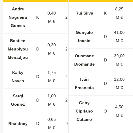
Andre
8,25
0,40
Rui Silva
K
Nogueira
K
24
M €
M €
Gomes
Gonçalo
41,00
D
Bastien
Inacio
M €
0,30
Meupiyou
D
23
1
M €
Ousmane
39,00
Menadjou
D
Diomande
M €
Kaiky
1,75
D
24
1
1
Iván
12,00
Naves
M €
D
Fresneda
M €
Sergi
1,00
D
22
Geny
Gomez
M €
4,50
Cipriano
O
M €
0,65
Catamo
Rhaldney
D
6
M €