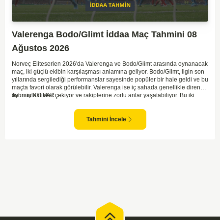
Valerenga Bodo/Glimt İddaa Maç Tahmini 08
Ağustos 2026
Norveç Eliteserien 2026'da Valerenga ve Bodo/Glimt arasında oynanacak
maç, iki güçlü ekibin karşılaşması anlamına geliyor. Bodo/Glimt, ligin son
yıllarında sergilediği performanslar sayesinde popüler bir hale geldi ve bu
maçta favori olarak görülebilir. Valerenga ise iç sahada genellikle dirençli
oyunuyla dikkat çekiyor ve rakiplerine zorlu anlar yaşatabiliyor. Bu iki
Tahmin KG VAR
takım arasındaki maçlar genellikle çekişmeli geçiyor ve bol gollü
karşılaşmalara tanık olabiliyoruz. Taraftar desteğini arkasına alarak
sahasında etkili performans sergileyen Valerenga, Bodo/Glimt karşısında
Tahmini İncele
gol bulmakta zorlanmayabilir. Aynı şekilde, Bodo/Glimt'in de hücum gücü
düşünüldüğünde karşılıklı goller izleyeceğimiz bir maç olması muhtemel
görünüyor.