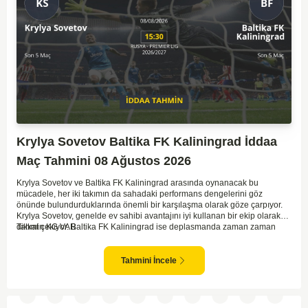
Krylya Sovetov Baltika FK Kaliningrad İddaa
Maç Tahmini 08 Ağustos 2026
Krylya Sovetov ve Baltika FK Kaliningrad arasında oynanacak bu
mücadele, her iki takımın da sahadaki performans dengelerini göz
önünde bulundurduklarında önemli bir karşılaşma olarak göze çarpıyor.
Krylya Sovetov, genelde ev sahibi avantajını iyi kullanan bir ekip olarak
dikkat çekiyor. Baltika FK Kaliningrad ise deplasmanda zaman zaman
Tahmin KG VAR
sürpriz sonuçlar elde eden bir takım olarak bilinir. Krylya Sovetov'un saha
ve seyirci desteğini arkasına alarak gol yollarında etkili olması, maçın
seyrini değiştirebilecek bir faktör olarak değerlendiriliyor. Bununla birlikte,
Tahmini İncele
Baltika'nın savunma direncini kırabilmesi, maçı daha heyecanlı hale
getirebilir. İki takımın da skor üretme potansiyeline sahip olması göz
önünde bulundurularak, karşılıklı gol olası bir sonuç gibi duruyor.