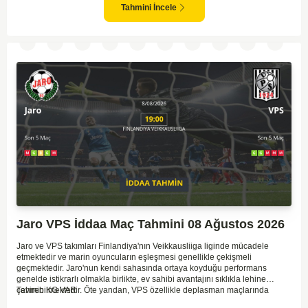
Tahmini İncele
Jaro VPS İddaa Maç Tahmini 08 Ağustos 2026
Jaro ve VPS takımları Finlandiya'nın Veikkausliiga liginde mücadele
etmektedir ve marin oyuncuların eşleşmesi genellikle çekişmeli
geçmektedir. Jaro'nun kendi sahasında ortaya koyduğu performans
genelde istikrarlı olmakla birlikte, ev sahibi avantajını sıklıkla lehine
çevirebilmektedir. Öte yandan, VPS özellikle deplasman maçlarında
Tahmin KG VAR
zaman zaman zorluk yaşayabilmektedir ancak hücum anlamında etkili