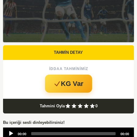
TAHMİN DETAY
İDDAA TAHMINIMIZ
KG Var
Tahmini Oyla
0
Bu içeriği sesli dinleyebilirsiniz!
Audio
00:00
00:00