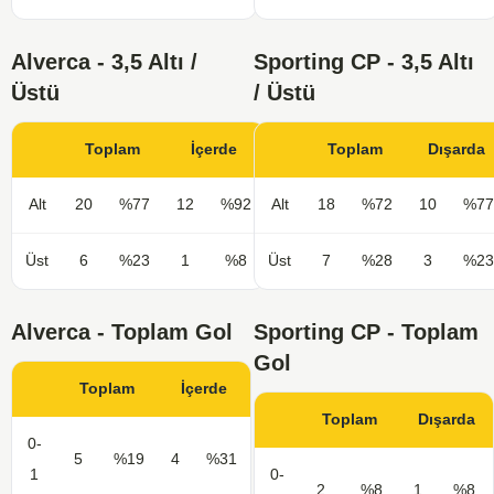
Alverca - 3,5 Altı /
Sporting CP - 3,5 Altı
Üstü
/ Üstü
Toplam
İçerde
Toplam
Dışarda
Alt
20
%77
12
%92
Alt
18
%72
10
%77
Üst
6
%23
1
%8
Üst
7
%28
3
%23
Alverca - Toplam Gol
Sporting CP - Toplam
Gol
Toplam
İçerde
Toplam
Dışarda
0-
5
%19
4
%31
1
0-
2
%8
1
%8