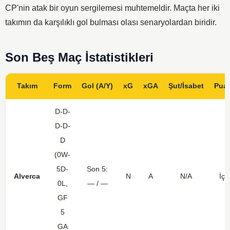
CP'nin atak bir oyun sergilemesi muhtemeldir. Maçta her iki
takımın da karşılıklı gol bulması olası senaryolardan biridir.
Son Beş Maç İstatistikleri
Takım
Form
Gol (A/Y)
xG
xGA
Şut/İsabet
Puan
D-D-
D-D-
D
(0W-
5D-
Son 5:
Alverca
N
A
N/A
İç:
0L,
— / —
GF
5
GA