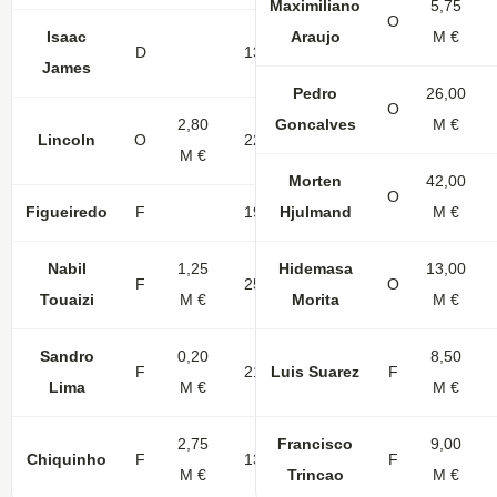
Maximiliano
5,75
O
Isaac
Araujo
M €
D
13
James
Pedro
26,00
O
2,80
Goncalves
M €
Lincoln
O
22
2
M €
Morten
42,00
O
Figueiredo
F
19
Hjulmand
3
M €
Nabil
1,25
Hidemasa
13,00
F
25
1
O
Touaizi
M €
Morita
M €
Sandro
0,20
8,50
F
21
Luis Suarez
4
1
F
Lima
M €
M €
2,75
Francisco
9,00
Chiquinho
F
13
1
F
M €
Trincao
M €