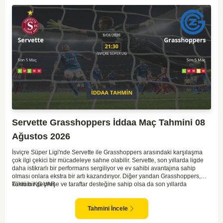
Servette Grasshoppers İddaa Maç Tahmini 08
Ağustos 2026
İsviçre Süper Ligi'nde Servette ile Grasshoppers arasındaki karşılaşma
çok ilgi çekici bir mücadeleye sahne olabilir. Servette, son yıllarda ligde
daha istikrarlı bir performans sergiliyor ve ev sahibi avantajına sahip
olması onlara ekstra bir artı kazandırıyor. Diğer yandan Grasshoppers,
köklü bir geçmişe ve taraftar desteğine sahip olsa da son yıllarda
Tahmin KG VAR
beklenilen istikrarı yakalayabilmiş değil. Servette'nin hücum hattı,
genellikle maçlarda gol yollarında etkili olurken, Grasshoppers savunma
anlamında zaman zaman sorunlar yaşayabiliyor. Bu durumda,
Tahmini İncele
karşılaşmanın gollü geçmesi muhtemel gözüküyor. İki takımın oyun tarzını