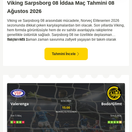
Viking Sarpsborg 08 İddaa Maç Tahmini 08
Ağustos 2026
Viking ve Sarpsborg 08 arasındaki mücadele, Norveç Eliteserien 2026
sezonunda dikkat çeken karşılaşmalardan biri olacak. Son yıllarda Viking,
hem formda görüntüsüyle hem de ev sahibi avantajıyla rakiplerine
genellikle üstünlük sağladı. Sarpsborg 08 ise özellikle deplasman
maçlarında zaman zaman savunma zafiyeti yaşayan bir takım olarak
Tahmin MS 1
dikkat çekiyor. Viking'in sahasında kontrollü oynaması, onları favori
yapıyor. Sarpsborg'un ise sürpriz yapabilme potansiyeli olsa da,
genellikle güçlü rakipler karşısında tutunmakta zorlandıkları biliniyor. Bu
Tahmini İncele
doğrultuda, Viking'in galibiyete yakın olabileceği bir maç beklenebilir.