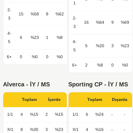
1
2-
15
%58
8
%62
3
2-
16
%64
9
%69
3
4-
6
%23
1
%8
5
4-
5
%20
3
%23
5
6+
0
%0
0
%0
6+
2
%8
0
%0
Alverca - İY / MS
Sporting CP - İY / MS
Toplam
İçerde
Toplam
Dışarda
1/1
4
%15
2
%15
1/1
6
%24
-
-
X/1
8
%30
3
%23
X/1
4
%16
-
-