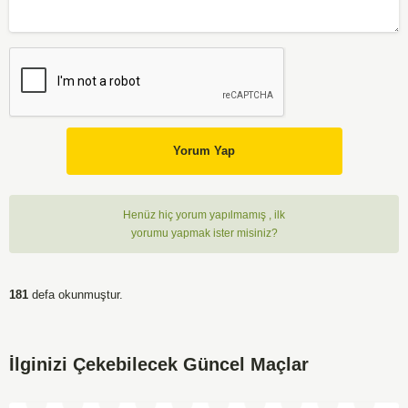
Yorum Yap
Henüz hiç yorum yapılmamış , ilk
yorumu yapmak ister misiniz?
181
defa okunmuştur.
İlginizi Çekebilecek Güncel Maçlar