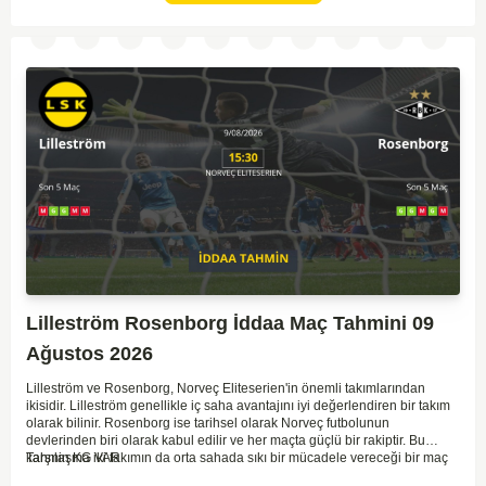
Lilleström Rosenborg İddaa Maç Tahmini 09
Ağustos 2026
Lilleström ve Rosenborg, Norveç Eliteserien'in önemli takımlarından
ikisidir. Lilleström genellikle iç saha avantajını iyi değerlendiren bir takım
olarak bilinir. Rosenborg ise tarihsel olarak Norveç futbolunun
devlerinden biri olarak kabul edilir ve her maçta güçlü bir rakiptir. Bu
karşılaşma iki takımın da orta sahada sıkı bir mücadele vereceği bir maç
Tahmin KG VAR
olacaktır. Lilleström'ün iç saha performansı ve Rosenborg'un deplasman