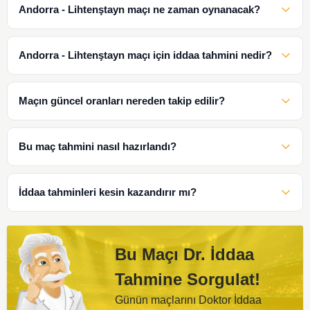
Andorra - Lihtenştayn maçı ne zaman oynanacak?
Andorra - Lihtenştayn maçı için iddaa tahmini nedir?
Maçın güncel oranları nereden takip edilir?
Bu maç tahmini nasıl hazırlandı?
İddaa tahminleri kesin kazandırır mı?
Bu Maçı Dr. İddaa
Tahmine Sorgulat!
Günün maçlarını Doktor İddaa