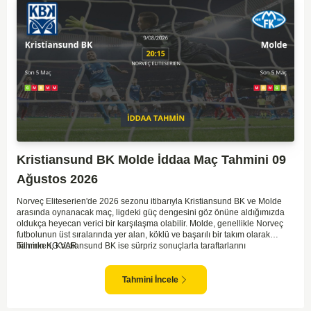
Kristiansund BK Molde İddaa Maç Tahmini 09
Ağustos 2026
Norveç Eliteserien'de 2026 sezonu itibarıyla Kristiansund BK ve Molde
arasında oynanacak maç, ligdeki güç dengesini göz önüne aldığımızda
oldukça heyecan verici bir karşılaşma olabilir. Molde, genellikle Norveç
futbolunun üst sıralarında yer alan, köklü ve başarılı bir takım olarak
bilinirken, Kristiansund BK ise sürpriz sonuçlarla taraftarlarını
Tahmin KG VAR
sevindirebilen bir ekip. Kristiansund'un sahasında oynayacak olması,
saha avantajını kullanma olasılıklarını artırıyor. Ancak Molde'nin tecrübe
ve kadro kalitesi faktörleri dikkate alındığında, deplasmanda da etkili bir
Tahmini İncele
performans sergilemesi beklenebilir. İki takımın son dönem form durumları
ve genel konumları düşünüldüğünde, dengeli bir mücadele izleme