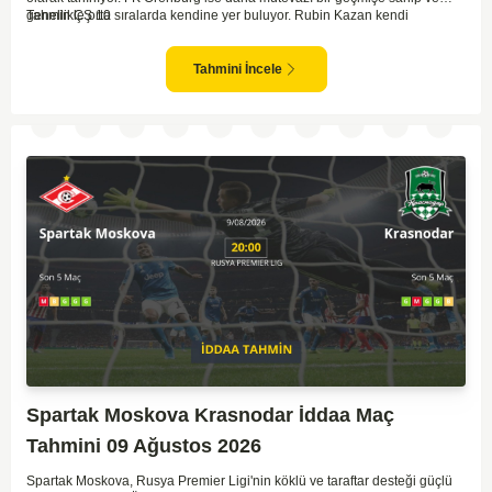
genellikle orta sıralarda kendine yer buluyor. Rubin Kazan kendi
Tahmin ÇŞ 10
sahasında oynadığı maçlarda rakiplerine karşı daha etkili bir performans
gösteriyor. Toparlayacak olursak bu maçta ev sahibi ekibin bir adım önde
olduğunu düşünüyorum.
Tahmini İncele
Spartak Moskova Krasnodar İddaa Maç
Tahmini 09 Ağustos 2026
Spartak Moskova, Rusya Premier Ligi'nin köklü ve taraftar desteği güçlü