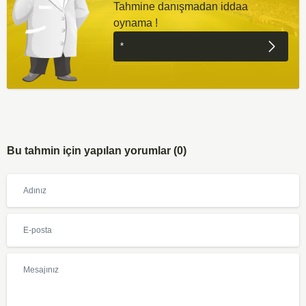
Tahmine danışmadan iddaa
oynama !
Bu tahmin için yapılan yorumlar (0)