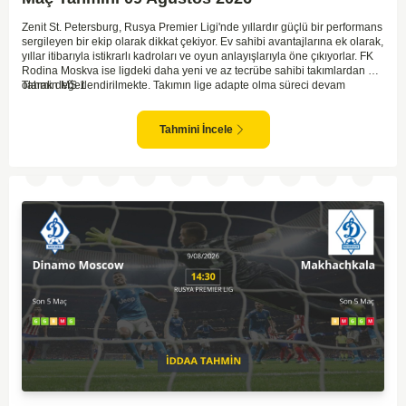
Zenit St. Petersburg, Rusya Premier Ligi'nde yıllardır güçlü bir performans
sergileyen bir ekip olarak dikkat çekiyor. Ev sahibi avantajlarına ek olarak,
yıllar itibarıyla istikrarlı kadroları ve oyun anlayışlarıyla öne çıkıyorlar. FK
Rodina Moskva ise ligdeki daha yeni ve az tecrübe sahibi takımlardan biri
olarak değerlendirilmekte. Takımın lige adapte olma süreci devam
Tahmin MS 1
ederken, Zenit karşısında özellikle deplasmanda zorlanmaları muhtemel.
Zenit'in ev sahibi avantajı ve daha tecrübeli kadrosu göz önüne
alındığında, maçın genel seyri Zenit'in kontrolünde geçebilir. Bu faktörlerle
Tahmini İncele
birlikte, Zenit'in net bir galibiyete ulaşması olası görünüyor.