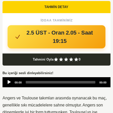
TAHMİN DETAY
İDDAA TAHMINIMIZ
2.5 ÜST - Oran 2.05 - Saat
19:15
Tahmini Oyla
0
Bu içeriği sesli dinleyebilirsiniz!
Audio
00:00
00:00
Player
Angers ve Toulouse takımları arasında oynanacak bu maç,
genellikle sıkı mücadelelere sahne olmuştur. Angers son
dönemlerde iyi bir form tutturmuşken, Toulouse'un ise