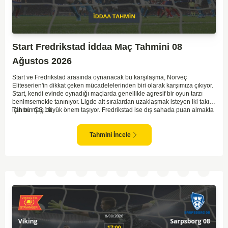
Start Fredrikstad İddaa Maç Tahmini 08
Ağustos 2026
Start ve Fredrikstad arasında oynanacak bu karşılaşma, Norveç
Eliteserien'in dikkat çeken mücadelelerinden biri olarak karşımıza çıkıyor.
Start, kendi evinde oynadığı maçlarda genellikle agresif bir oyun tarzı
benimsemekle tanınıyor. Ligde alt sıralardan uzaklaşmak isteyen iki takım
için bu maç büyük önem taşıyor. Fredrikstad ise dış sahada puan almakta
Tahmin ÇŞ 10
zorlanan bir ekip olarak biliniyor. Bu durum, ev sahibi Start'a karşı
mücadelede zorluk çıkartabilir. Maçın temposunun yüksek olacağını ve
her iki takımın da sonuca gitmeye odaklanacağını düşünüyorum.
Tahmini İncele