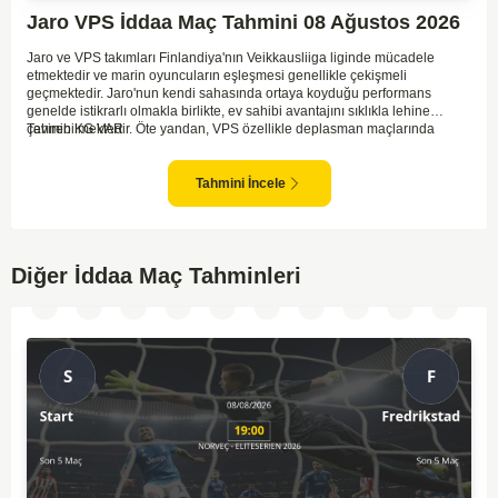
Jaro VPS İddaa Maç Tahmini 08 Ağustos 2026
Jaro ve VPS takımları Finlandiya'nın Veikkausliiga liginde mücadele
etmektedir ve marin oyuncuların eşleşmesi genellikle çekişmeli
geçmektedir. Jaro'nun kendi sahasında ortaya koyduğu performans
genelde istikrarlı olmakla birlikte, ev sahibi avantajını sıklıkla lehine
çevirebilmektedir. Öte yandan, VPS özellikle deplasman maçlarında
Tahmin KG VAR
zaman zaman zorluk yaşayabilmektedir ancak hücum anlamında etkili
anlar yakalayabilmektedir. İki takım arasındaki tarihsel rekabet dikkate
alındığında, maçın dengede geçmesi olasıdır ve her iki tarafın da gol
Tahmini İncele
şansı bulunmaktadır. Özellikle Jaro'nun savunma zaafları ve VPS'nin hızlı
hücum gücü göz önüne alındığında, her iki takımın da fileleri
havalandırması muhtemeldir. Bu bağlamda, maçın hem mücadeleci hem
de gollü geçeceği öngörülmektedir.
Diğer İddaa Maç Tahminleri