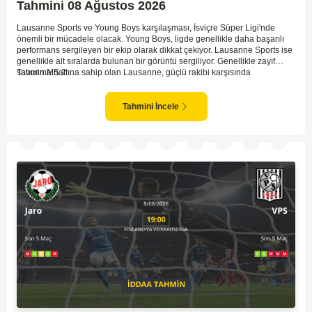
Tahmini 08 Ağustos 2026
Lausanne Sports ve Young Boys karşılaşması, İsviçre Süper Ligi'nde
önemli bir mücadele olacak. Young Boys, ligde genellikle daha başarılı
performans sergileyen bir ekip olarak dikkat çekiyor. Lausanne Sports ise
genellikle alt sıralarda bulunan bir görüntü sergiliyor. Genellikle zayıf
savunma hattına sahip olan Lausanne, güçlü rakibi karşısında
Tahmin MS 2
zorlanabilir. Young Boys'un hücum hattı rakibine göre daha etkili olabilir.
Maçın sonucunda Young Boys'un galip gelme olasılığı yüksek görünüyor.
Tahmini İncele