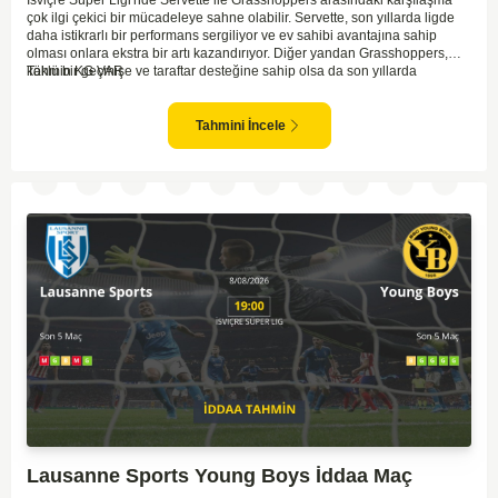
İsviçre Süper Ligi'nde Servette ile Grasshoppers arasındaki karşılaşma
çok ilgi çekici bir mücadeleye sahne olabilir. Servette, son yıllarda ligde
daha istikrarlı bir performans sergiliyor ve ev sahibi avantajına sahip
olması onlara ekstra bir artı kazandırıyor. Diğer yandan Grasshoppers,
köklü bir geçmişe ve taraftar desteğine sahip olsa da son yıllarda
Tahmin KG VAR
beklenilen istikrarı yakalayabilmiş değil. Servette'nin hücum hattı,
genellikle maçlarda gol yollarında etkili olurken, Grasshoppers savunma
anlamında zaman zaman sorunlar yaşayabiliyor. Bu durumda,
Tahmini İncele
karşılaşmanın gollü geçmesi muhtemel gözüküyor. İki takımın oyun tarzını
ve genel performanslarını göz önüne alırsak, karşılıklı gollerin izleneceği
bir maç olabilir.
Lausanne Sports Young Boys İddaa Maç