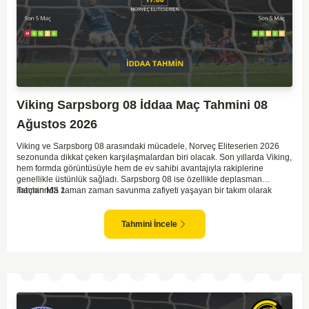
Viking Sarpsborg 08 İddaa Maç Tahmini 08
Ağustos 2026
Viking ve Sarpsborg 08 arasındaki mücadele, Norveç Eliteserien 2026
sezonunda dikkat çeken karşılaşmalardan biri olacak. Son yıllarda Viking,
hem formda görüntüsüyle hem de ev sahibi avantajıyla rakiplerine
genellikle üstünlük sağladı. Sarpsborg 08 ise özellikle deplasman
maçlarında zaman zaman savunma zafiyeti yaşayan bir takım olarak
Tahmin MS 1
dikkat çekiyor. Viking'in sahasında kontrollü oynaması, onları favori
yapıyor. Sarpsborg'un ise sürpriz yapabilme potansiyeli olsa da,
genellikle güçlü rakipler karşısında tutunmakta zorlandıkları biliniyor. Bu
Tahmini İncele
doğrultuda, Viking'in galibiyete yakın olabileceği bir maç beklenebilir.