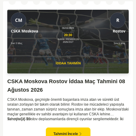
CSKA Moskova Rostov İddaa Maç Tahmini 08
Ağustos 2026
CSKA Moskova, geçmişte önemli başarılara imza atan ve sürekli üst
sıraları zorlayan bir takım olarak bilinir. Rostov ise mücadeleci yapısıyla
tanınan, zaman zaman sürpriz sonuçlara imza atan bir ekip. Moskova'daki
maçlar genellikle ev sahibi avantajını iyi kullanan CSKA lehine
sonuçlanır. Rostov deplasmanlarda dirençli oyunlar sergilemektedir. İki
Tahmin ÇŞ 10
takım arasındaki genel denge, CSKA'nın az farkla da olsa üstün olduğunu
göstermektedir. CSKA'nın evinde oynayacak olması ve genel istatistikler
göz önüne alındığında, CSKA'nın sahasında kolay kolay puan
Tahmini İncele