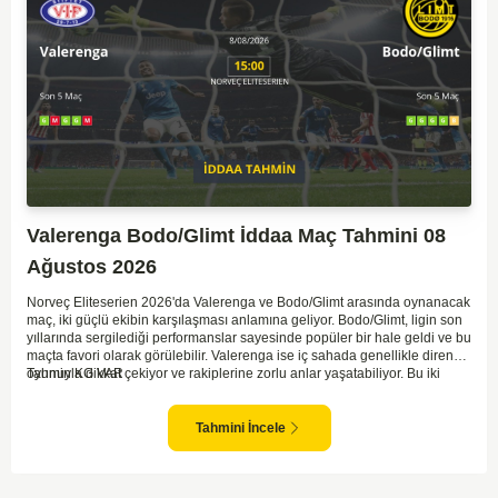
Valerenga Bodo/Glimt İddaa Maç Tahmini 08
Ağustos 2026
Norveç Eliteserien 2026'da Valerenga ve Bodo/Glimt arasında oynanacak
maç, iki güçlü ekibin karşılaşması anlamına geliyor. Bodo/Glimt, ligin son
yıllarında sergilediği performanslar sayesinde popüler bir hale geldi ve bu
maçta favori olarak görülebilir. Valerenga ise iç sahada genellikle dirençli
oyunuyla dikkat çekiyor ve rakiplerine zorlu anlar yaşatabiliyor. Bu iki
Tahmin KG VAR
takım arasındaki maçlar genellikle çekişmeli geçiyor ve bol gollü
karşılaşmalara tanık olabiliyoruz. Taraftar desteğini arkasına alarak
sahasında etkili performans sergileyen Valerenga, Bodo/Glimt karşısında
Tahmini İncele
gol bulmakta zorlanmayabilir. Aynı şekilde, Bodo/Glimt'in de hücum gücü
düşünüldüğünde karşılıklı goller izleyeceğimiz bir maç olması muhtemel
görünüyor.