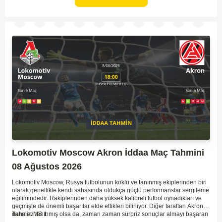
kaybetmeyeceğini söyleyebiliriz.
Lokomotiv Moscow Akron İddaa Maç Tahmini
08 Ağustos 2026
Lokomotiv Moscow, Rusya futbolunun köklü ve tanınmış ekiplerinden biri
olarak genellikle kendi sahasında oldukça güçlü performanslar sergileme
eğilimindedir. Rakiplerinden daha yüksek kalibreli futbol oynadıkları ve
geçmişte de önemli başarılar elde ettikleri biliniyor. Diğer taraftan Akron,
daha az tanınmış olsa da, zaman zaman sürpriz sonuçlar almayı başaran
Tahmin MS 1