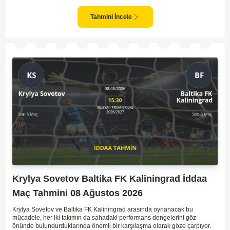
bir takım olarak dikkat çekmektedir. Ancak genellikle Lokomotiv gibi köklü
ve güçlü ekipler karşısında istikrarlı bir performans sergilemekte
zorlanabilirler. Lokomotiv Moscow'un mevcut form durumunun ve evinde
Tahmini İncele
oynama avantajının, bu karşılaşmada belirleyici olması muhtemel
gözüküyor. Bu sebeple, maç sonucu olarak Lokomotiv’in galibiyetle
ayrılması daha yüksek ihtimal taşımaktadır.
Krylya Sovetov Baltika FK Kaliningrad İddaa
Maç Tahmini 08 Ağustos 2026
Krylya Sovetov ve Baltika FK Kaliningrad arasında oynanacak bu
mücadele, her iki takımın da sahadaki performans dengelerini göz
önünde bulundurduklarında önemli bir karşılaşma olarak göze çarpıyor.