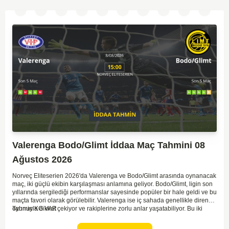
Valerenga Bodo/Glimt İddaa Maç Tahmini 08
Ağustos 2026
Norveç Eliteserien 2026'da Valerenga ve Bodo/Glimt arasında oynanacak
maç, iki güçlü ekibin karşılaşması anlamına geliyor. Bodo/Glimt, ligin son
yıllarında sergilediği performanslar sayesinde popüler bir hale geldi ve bu
maçta favori olarak görülebilir. Valerenga ise iç sahada genellikle dirençli
oyunuyla dikkat çekiyor ve rakiplerine zorlu anlar yaşatabiliyor. Bu iki
Tahmin KG VAR
takım arasındaki maçlar genellikle çekişmeli geçiyor ve bol gollü
karşılaşmalara tanık olabiliyoruz. Taraftar desteğini arkasına alarak