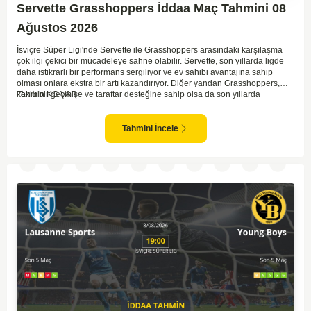
Servette Grasshoppers İddaa Maç Tahmini 08
Ağustos 2026
İsviçre Süper Ligi'nde Servette ile Grasshoppers arasındaki karşılaşma
çok ilgi çekici bir mücadeleye sahne olabilir. Servette, son yıllarda ligde
daha istikrarlı bir performans sergiliyor ve ev sahibi avantajına sahip
olması onlara ekstra bir artı kazandırıyor. Diğer yandan Grasshoppers,
köklü bir geçmişe ve taraftar desteğine sahip olsa da son yıllarda
Tahmin KG VAR
beklenilen istikrarı yakalayabilmiş değil. Servette'nin hücum hattı,
genellikle maçlarda gol yollarında etkili olurken, Grasshoppers savunma
anlamında zaman zaman sorunlar yaşayabiliyor. Bu durumda,
Tahmini İncele
karşılaşmanın gollü geçmesi muhtemel gözüküyor. İki takımın oyun tarzını
ve genel performanslarını göz önüne alırsak, karşılıklı gollerin izleneceği
bir maç olabilir.