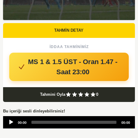
TAHMİN DETAY
İDDAA TAHMINIMIZ
MS 1 & 1.5 ÜST - Oran 1.47 -
Saat 23:00
Tahmini Oyla
0
Bu içeriği sesli dinleyebilirsiniz!
Audio
00:00
00:00
Player