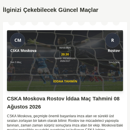
İlginizi Çekebilecek Güncel Maçlar
CSKA Moskova Rostov İddaa Maç Tahmini 08
Ağustos 2026
CSKA Moskova, geçmişte önemli başarılara imza atan ve sürekli üst
sıraları zorlayan bir takım olarak bilinir. Rostov ise mücadeleci yapısıyla
tanınan, zaman zaman sürpriz sonuçlara imza atan bir ekip. Moskova'daki
maçlar genellikle ev sahibi avantajını iyi kullanan CSKA lehine