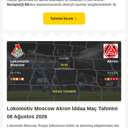
sonuçlanır. Rostov deplasmanlarda dirençli oyunlar sergilemektedir. İki
Tahmin ÇŞ 10
takım arasındaki genel denge, CSKA'nın az farkla da olsa üstün olduğunu
göstermektedir. CSKA'nın evinde oynayacak olması ve genel istatistikler
göz önüne alındığında, CSKA'nın sahasında kolay kolay puan
Tahmini İncele
kaybetmeyeceğini söyleyebiliriz.
Lokomotiv Moscow Akron İddaa Maç Tahmini
08 Ağustos 2026
Lokomotiv Moscow, Rusya futbolunun köklü ve tanınmış ekiplerinden biri