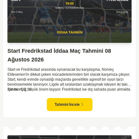
Start Fredrikstad İddaa Maç Tahmini 08
Ağustos 2026
Start ve Fredrikstad arasında oynanacak bu karşılaşma, Norveç
Eliteserien'in dikkat çeken mücadelelerinden biri olarak karşımıza çıkıyor.
Start, kendi evinde oynadığı maçlarda genellikle agresif bir oyun tarzı
benimsemekle tanınıyor. Ligde alt sıralardan uzaklaşmak isteyen iki takım
için bu maç büyük önem taşıyor. Fredrikstad ise dış sahada puan almakta
Tahmin ÇŞ 10
zorlanan bir ekip olarak biliniyor. Bu durum, ev sahibi Start'a karşı
mücadelede zorluk çıkartabilir. Maçın temposunun yüksek olacağını ve
her iki takımın da sonuca gitmeye odaklanacağını düşünüyorum.
Tahmini İncele