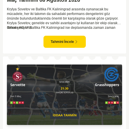
Krylya Sovetov ve Baltika FK Kaliningrad arasında oynanacak bu
mücadele, her iki takımın da sahadaki performans dengelerini göz
önünde bulundurduklarında önemli bir karşılaşma olarak göze çarpıyor.
Krylya Sovetov, genelde ev sahibi avantajını iyi kullanan bir ekip olarak
dikkat çekiyor. Baltika FK Kaliningrad ise deplasmanda zaman zaman
Tahmin KG VAR
sürpriz sonuçlar elde eden bir takım olarak bilinir. Krylya Sovetov'un saha
ve seyirci desteğini arkasına alarak gol yollarında etkili olması, maçın
seyrini değiştirebilecek bir faktör olarak değerlendiriliyor. Bununla birlikte,
Tahmini İncele
Baltika'nın savunma direncini kırabilmesi, maçı daha heyecanlı hale
getirebilir. İki takımın da skor üretme potansiyeline sahip olması göz
önünde bulundurularak, karşılıklı gol olası bir sonuç gibi duruyor.