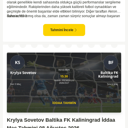
olarak genellikle kendi sahasında oldukça güçlü performanslar sergileme
eğilimindedir. Rakiplerinden daha yüksek kalibreli futbol oynadıkları ve
geçmişte de önemli başarılar elde ettikleri biliniyor. Diğer taraftan Akron,
daha az tanınmış olsa da, zaman zaman sürpriz sonuçlar almayı başaran
Tahmin MS 1
bir takım olarak dikkat çekmektedir. Ancak genellikle Lokomotiv gibi köklü
ve güçlü ekipler karşısında istikrarlı bir performans sergilemekte
zorlanabilirler. Lokomotiv Moscow'un mevcut form durumunun ve evinde
Tahmini İncele
oynama avantajının, bu karşılaşmada belirleyici olması muhtemel
gözüküyor. Bu sebeple, maç sonucu olarak Lokomotiv’in galibiyetle
ayrılması daha yüksek ihtimal taşımaktadır.
Krylya Sovetov Baltika FK Kaliningrad İddaa
Maç Tahmini 08 Ağustos 2026