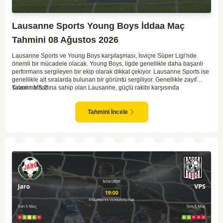
Lausanne Sports Young Boys İddaa Maç
Tahmini 08 Ağustos 2026
Lausanne Sports ve Young Boys karşılaşması, İsviçre Süper Ligi'nde
önemli bir mücadele olacak. Young Boys, ligde genellikle daha başarılı
performans sergileyen bir ekip olarak dikkat çekiyor. Lausanne Sports ise
genellikle alt sıralarda bulunan bir görüntü sergiliyor. Genellikle zayıf
savunma hattına sahip olan Lausanne, güçlü rakibi karşısında
Tahmin MS 2
zorlanabilir. Young Boys'un hücum hattı rakibine göre daha etkili olabilir.
Maçın sonucunda Young Boys'un galip gelme olasılığı yüksek görünüyor.
Tahmini İncele