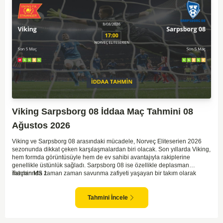
Viking Sarpsborg 08 İddaa Maç Tahmini 08
Ağustos 2026
Viking ve Sarpsborg 08 arasındaki mücadele, Norveç Eliteserien 2026
sezonunda dikkat çeken karşılaşmalardan biri olacak. Son yıllarda Viking,
hem formda görüntüsüyle hem de ev sahibi avantajıyla rakiplerine
genellikle üstünlük sağladı. Sarpsborg 08 ise özellikle deplasman
maçlarında zaman zaman savunma zafiyeti yaşayan bir takım olarak
Tahmin MS 1
dikkat çekiyor. Viking'in sahasında kontrollü oynaması, onları favori
yapıyor. Sarpsborg'un ise sürpriz yapabilme potansiyeli olsa da,
genellikle güçlü rakipler karşısında tutunmakta zorlandıkları biliniyor. Bu
Tahmini İncele
doğrultuda, Viking'in galibiyete yakın olabileceği bir maç beklenebilir.