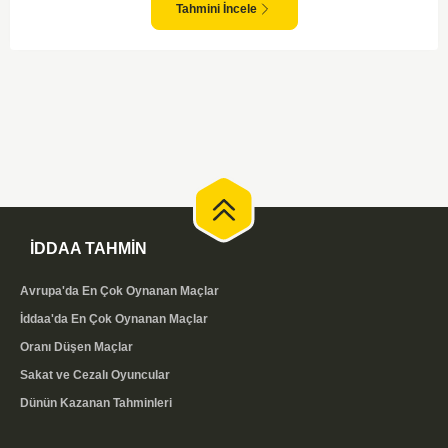
sahasında etkili performans sergileyen Valerenga, Bodo/Glimt karşısında
Tahmini İncele
gol bulmakta zorlanmayabilir. Aynı şekilde, Bodo/Glimt'in de hücum gücü
düşünüldüğünde karşılıklı goller izleyeceğimiz bir maç olması muhtemel
görünüyor.
İDDAA TAHMİN
Avrupa'da En Çok Oynanan Maçlar
İddaa'da En Çok Oynanan Maçlar
Oranı Düşen Maçlar
Sakat ve Cezalı Oyuncular
Dünün Kazanan Tahminleri