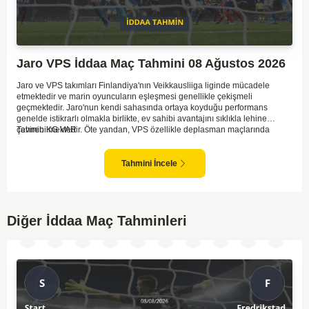
Jaro VPS İddaa Maç Tahmini 08 Ağustos 2026
Jaro ve VPS takımları Finlandiya'nın Veikkausliiga liginde mücadele
etmektedir ve marin oyuncuların eşleşmesi genellikle çekişmeli
geçmektedir. Jaro'nun kendi sahasında ortaya koyduğu performans
genelde istikrarlı olmakla birlikte, ev sahibi avantajını sıklıkla lehine
çevirebilmektedir. Öte yandan, VPS özellikle deplasman maçlarında
Tahmin KG VAR
zaman zaman zorluk yaşayabilmektedir ancak hücum anlamında etkili
anlar yakalayabilmektedir. İki takım arasındaki tarihsel rekabet dikkate
alındığında, maçın dengede geçmesi olasıdır ve her iki tarafın da gol
Tahmini İncele
şansı bulunmaktadır. Özellikle Jaro'nun savunma zaafları ve VPS'nin hızlı
hücum gücü göz önüne alındığında, her iki takımın da fileleri
havalandırması muhtemeldir. Bu bağlamda, maçın hem mücadeleci hem
de gollü geçeceği öngörülmektedir.
Diğer İddaa Maç Tahminleri