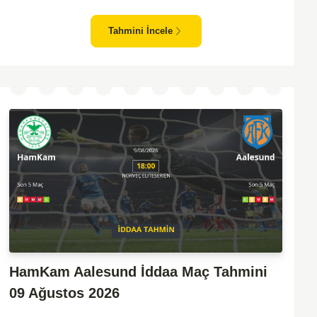
sonuçlarla taraftarlarını sevindirebilen bir ekip. Kristiansund'un
sahasında oynayacak olması, saha avantajını kullanma
Tahmini İncele
olasılıklarını artırıyor. Ancak Molde'nin tecrübe ve kadro kalitesi
faktörleri dikkate alındığında, deplasmanda da etkili bir performans
sergilemesi beklenebilir. İki takımın son dönem form durumları ve
genel konumları düşünüldüğünde, dengeli bir mücadele izleme
olasılığı yüksek. Maçın gol pozisyonları açısından zengin
geçmesi ve her iki takımın da sahada etkili olması muhtemel.
HamKam Aalesund İddaa Maç Tahmini
09 Ağustos 2026