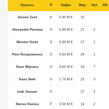
Oyuncu
P
Değer
Maç
Gol
KK
Jeroen Zoet
K
0,45 M €
10
Alexandre Penetra
D
5,00 M €
27
2
Wouter Goes
D
5,00 M €
27
1
Peer Koopmeiners
O
4,50 M €
26
1
Sven Mijnans
O
5,50 M €
24
7
Kees Smit
O
1,75 M €
22
3
Isak Jensen
O
27
2
Denso Kasius
F
3,50 M €
14
2