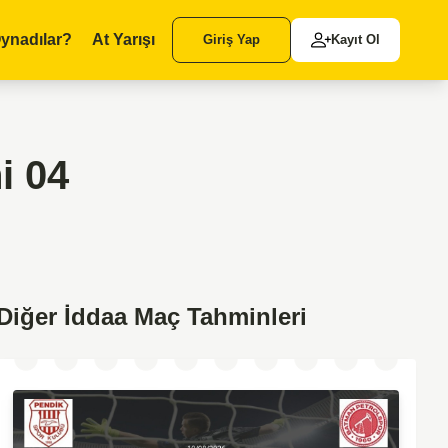
ynadılar?
At Yarışı
Giriş Yap
Kayıt Ol
i 04
Diğer İddaa Maç Tahminleri