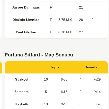
Jasper Dahlhaus
F
21
Dimitris Limnios
F
3,75 M €
28
2
Paul Gladon
F
0,70 M €
27
5
Fortuna Sittard - Maç Sonucu
Toplam
Dışarda
Galibiyet
10
%36
4
%29
Berabere
5
%18
2
%14
Kaybetti
13
%46
8
%57