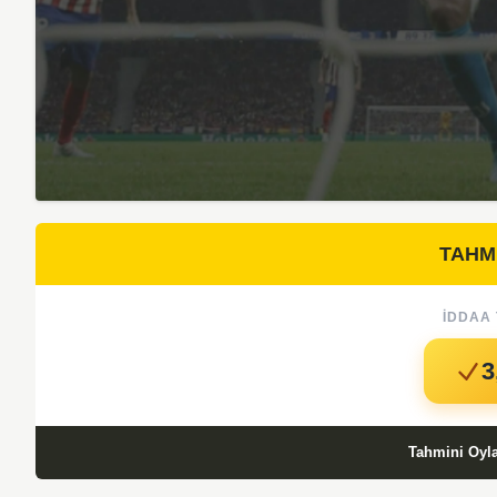
TAHM
İDDAA 
3
Tahmini Oyl