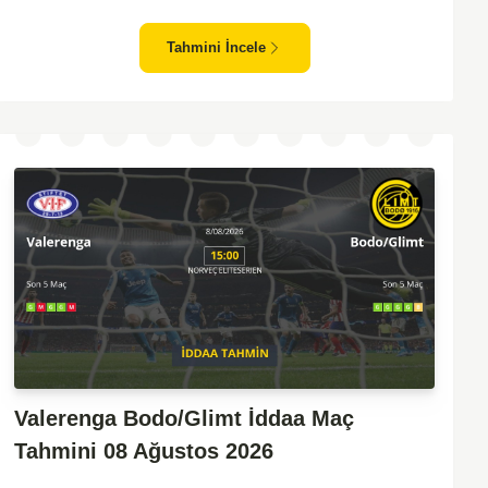
zafiyeti yaşayan bir takım olarak dikkat çekiyor. Viking'in
sahasında kontrollü oynaması, onları favori yapıyor. Sarpsborg'un
Tahmini İncele
ise sürpriz yapabilme potansiyeli olsa da, genellikle güçlü rakipler
karşısında tutunmakta zorlandıkları biliniyor. Bu doğrultuda,
Viking'in galibiyete yakın olabileceği bir maç beklenebilir.
Valerenga Bodo/Glimt İddaa Maç
Tahmini 08 Ağustos 2026