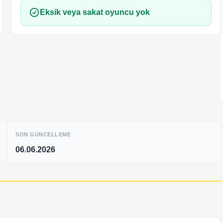
Eksik veya sakat oyuncu yok
SON GÜNCELLEME
06.06.2026