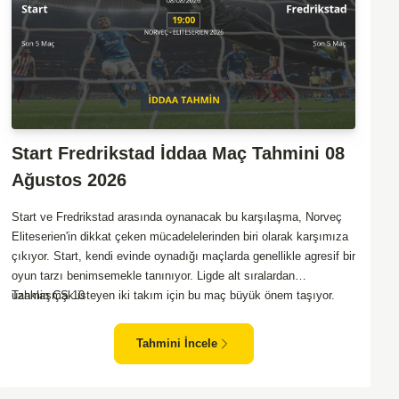
Start Fredrikstad İddaa Maç Tahmini 08
Ağustos 2026
Start ve Fredrikstad arasında oynanacak bu karşılaşma, Norveç
Eliteserien'in dikkat çeken mücadelelerinden biri olarak karşımıza
çıkıyor. Start, kendi evinde oynadığı maçlarda genellikle agresif bir
oyun tarzı benimsemekle tanınıyor. Ligde alt sıralardan
uzaklaşmak isteyen iki takım için bu maç büyük önem taşıyor.
Tahmin ÇŞ 10
Fredrikstad ise dış sahada puan almakta zorlanan bir ekip olarak
biliniyor. Bu durum, ev sahibi Start'a karşı mücadelede zorluk
Tahmini İncele
çıkartabilir. Maçın temposunun yüksek olacağını ve her iki takımın
da sonuca gitmeye odaklanacağını düşünüyorum.