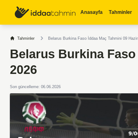
Anasayfa
Tahminler
Tahminler
Belarus Burkina Faso İddaa Maç Tahmini 09 Hazi
Belarus Burkina Faso
2026
Son güncelleme: 06.06.2026