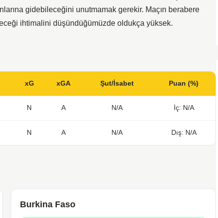
nlarına gidebileceğini unutmamak gerekir. Maçın berabere
yabileceği ihtimalini düşündüğümüzde oldukça yüksek.
xG
xGA
Şut/İsabet
Puan (%)
N
A
N/A
İç: N/A
N
A
N/A
Dış: N/A
Burkina Faso