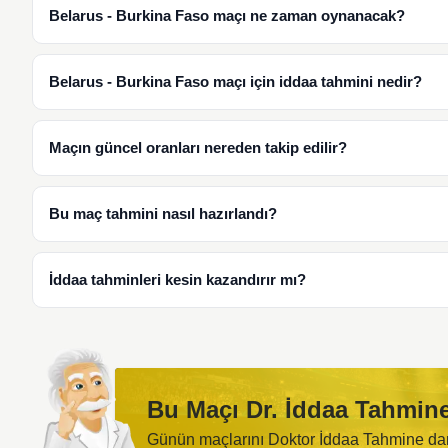
Belarus - Burkina Faso maçı ne zaman oynanacak?
Belarus - Burkina Faso maçı için iddaa tahmini nedir?
Maçın güncel oranları nereden takip edilir?
Bu maç tahmini nasıl hazırlandı?
İddaa tahminleri kesin kazandırır mı?
Bu Maçı Dr. İddaa Tahmine
Günün maçlarını Doktor İddaa Tahmine d