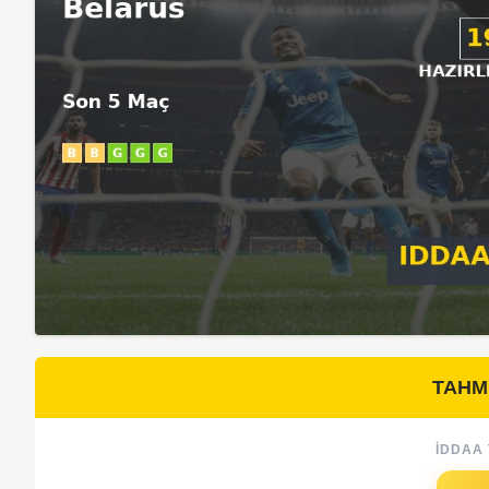
TAHM
İDDAA 