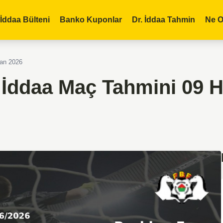
İddaa Bülteni
Banko Kuponlar
Dr. İddaa Tahmin
Ne O
ran 2026
 İddaa Maç Tahmini 09 H