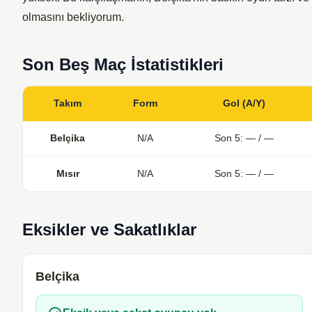
olmasını bekliyorum.
Son Beş Maç İstatistikleri
Takım
Form
Gol (A/Y)
Belçika
N/A
Son 5: — / —
Mısır
N/A
Son 5: — / —
Eksikler ve Sakatlıklar
Belçika