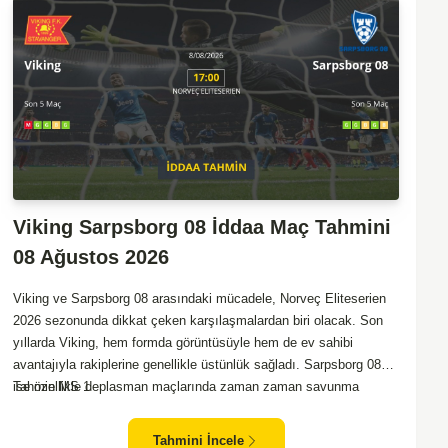
Viking Sarpsborg 08 İddaa Maç Tahmini
08 Ağustos 2026
Viking ve Sarpsborg 08 arasındaki mücadele, Norveç Eliteserien
2026 sezonunda dikkat çeken karşılaşmalardan biri olacak. Son
yıllarda Viking, hem formda görüntüsüyle hem de ev sahibi
avantajıyla rakiplerine genellikle üstünlük sağladı. Sarpsborg 08
ise özellikle deplasman maçlarında zaman zaman savunma
Tahmin MS 1
zafiyeti yaşayan bir takım olarak dikkat çekiyor. Viking'in
sahasında kontrollü oynaması, onları favori yapıyor. Sarpsborg'un
Tahmini İncele