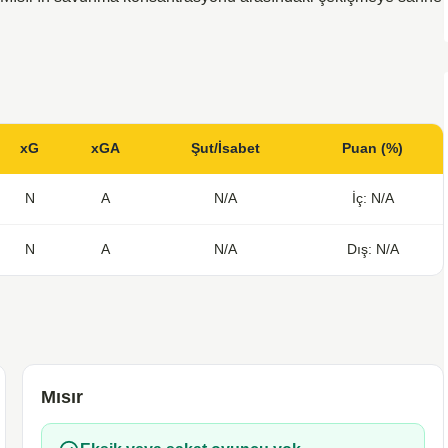
xG
xGA
Şut/İsabet
Puan (%)
N
A
N/A
İç: N/A
N
A
N/A
Dış: N/A
Mısır