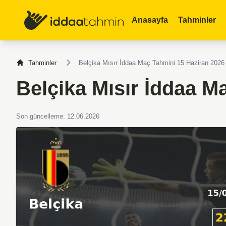
Anasayfa
Tahminler
Tahminler
Belçika Mısır İddaa Maç Tahmini 15 Haziran 2026
Belçika Mısır İddaa M
Son güncelleme: 12.06.2026