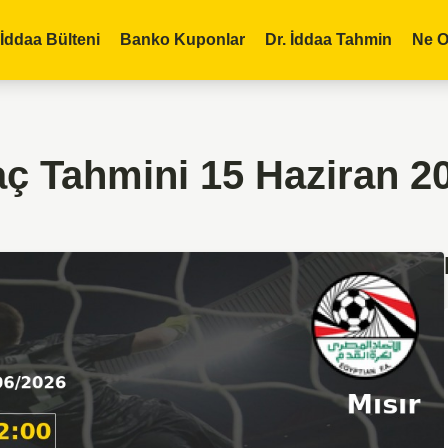
İddaa Bülteni
Banko Kuponlar
Dr. İddaa Tahmin
Ne O
aç Tahmini 15 Haziran 2