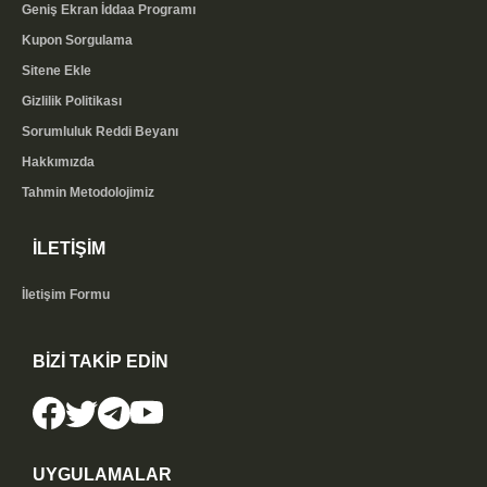
Geniş Ekran İddaa Programı
Kupon Sorgulama
Sitene Ekle
Gizlilik Politikası
Sorumluluk Reddi Beyanı
Hakkımızda
Tahmin Metodolojimiz
İLETİŞİM
İletişim Formu
BİZİ TAKİP EDİN
UYGULAMALAR