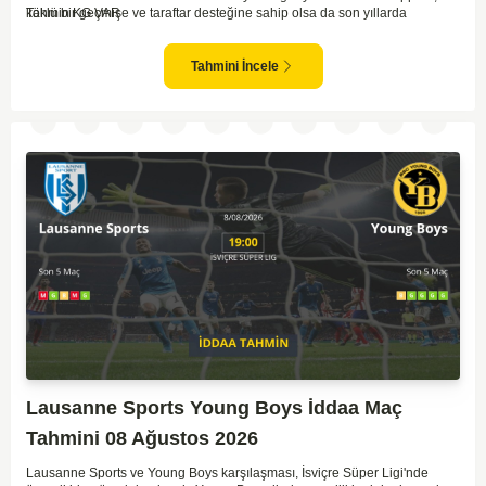
köklü bir geçmişe ve taraftar desteğine sahip olsa da son yıllarda
Tahmin KG VAR
beklenilen istikrarı yakalayabilmiş değil. Servette'nin hücum hattı,
genellikle maçlarda gol yollarında etkili olurken, Grasshoppers savunma
anlamında zaman zaman sorunlar yaşayabiliyor. Bu durumda,
Tahmini İncele
karşılaşmanın gollü geçmesi muhtemel gözüküyor. İki takımın oyun tarzını
ve genel performanslarını göz önüne alırsak, karşılıklı gollerin izleneceği
bir maç olabilir.
Lausanne Sports Young Boys İddaa Maç
Tahmini 08 Ağustos 2026
Lausanne Sports ve Young Boys karşılaşması, İsviçre Süper Ligi'nde