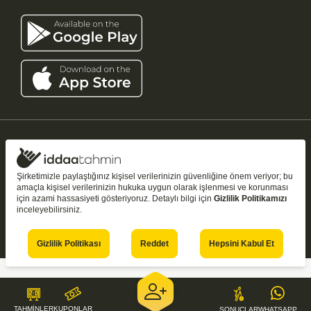
iddaatahmin11.com
-
Copyright © 2005-2026
Tüm Hakları Saklıdır
Şirketimizle paylaştığınız kişisel verilerinizin güvenliğine önem veriyor; bu
amaçla kişisel verilerinizin hukuka uygun olarak işlenmesi ve korunması
Bu sitedeki tahmin ve analizler yalnızca
bilgilendirme amaçlıdır
;
18+
için azami hassasiyeti gösteriyoruz. Detaylı bilgi için
Gizlilik Politikamızı
kazanç garantisi vermez. Şans oyunları bağımlılık yapabilir — bilinçli ve
inceleyebilirsiniz.
kontrollü oynayın.
18 yaşından küçüklerin şans oyunu oynaması yasaktır.
Gizlilik Politikası
Reddet
Hepsini Kabul Et
TAHMİNLER
KUPONLAR
SONUÇLAR
WHATSAPP