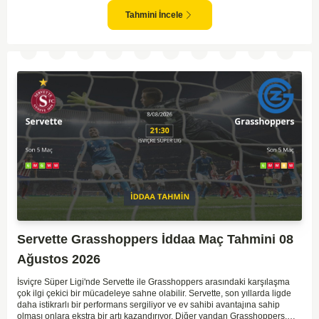
ve seyirci desteğini arkasına alarak gol yollarında etkili olması, maçın
seyrini değiştirebilecek bir faktör olarak değerlendiriliyor. Bununla birlikte,
Tahmini İncele
Baltika'nın savunma direncini kırabilmesi, maçı daha heyecanlı hale
getirebilir. İki takımın da skor üretme potansiyeline sahip olması göz
önünde bulundurularak, karşılıklı gol olası bir sonuç gibi duruyor.
Servette Grasshoppers İddaa Maç Tahmini 08
Ağustos 2026
İsviçre Süper Ligi'nde Servette ile Grasshoppers arasındaki karşılaşma
çok ilgi çekici bir mücadeleye sahne olabilir. Servette, son yıllarda ligde
daha istikrarlı bir performans sergiliyor ve ev sahibi avantajına sahip
olması onlara ekstra bir artı kazandırıyor. Diğer yandan Grasshoppers,