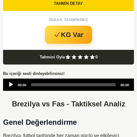
TAHMİN DETAY
İDDAA TAHMINIMIZ
KG Var
Tahmini Oyla
0
Bu içeriği sesli dinleyebilirsiniz!
Audio
00:00
00:00
Player
Brezilya vs Fas - Taktiksel Analiz
Genel Değerlendirme
Brezilya, futbol tarihinde her zaman güçlü ve etkileyici