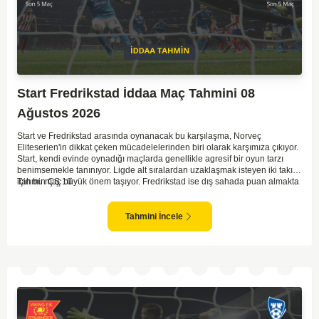
Start Fredrikstad İddaa Maç Tahmini 08
Ağustos 2026
Start ve Fredrikstad arasında oynanacak bu karşılaşma, Norveç
Eliteserien'in dikkat çeken mücadelelerinden biri olarak karşımıza çıkıyor.
Start, kendi evinde oynadığı maçlarda genellikle agresif bir oyun tarzı
benimsemekle tanınıyor. Ligde alt sıralardan uzaklaşmak isteyen iki takım
için bu maç büyük önem taşıyor. Fredrikstad ise dış sahada puan almakta
Tahmin ÇŞ 10
zorlanan bir ekip olarak biliniyor. Bu durum, ev sahibi Start'a karşı
mücadelede zorluk çıkartabilir. Maçın temposunun yüksek olacağını ve
her iki takımın da sonuca gitmeye odaklanacağını düşünüyorum.
Tahmini İncele