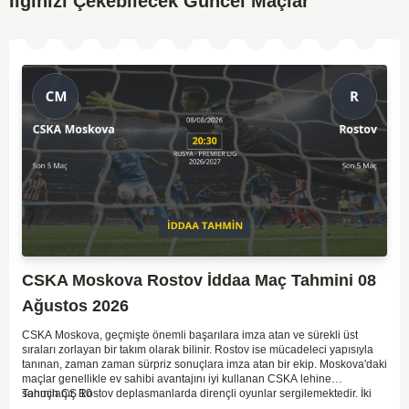
İlginizi Çekebilecek Güncel Maçlar
CSKA Moskova Rostov İddaa Maç Tahmini 08
Ağustos 2026
CSKA Moskova, geçmişte önemli başarılara imza atan ve sürekli üst
sıraları zorlayan bir takım olarak bilinir. Rostov ise mücadeleci yapısıyla
tanınan, zaman zaman sürpriz sonuçlara imza atan bir ekip. Moskova'daki
maçlar genellikle ev sahibi avantajını iyi kullanan CSKA lehine
sonuçlanır. Rostov deplasmanlarda dirençli oyunlar sergilemektedir. İki
Tahmin ÇŞ 10
takım arasındaki genel denge, CSKA'nın az farkla da olsa üstün olduğunu