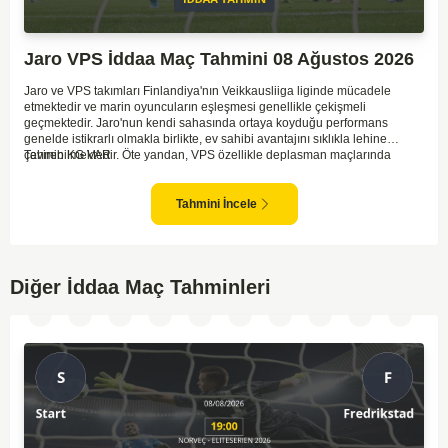
Jaro VPS İddaa Maç Tahmini 08 Ağustos 2026
Jaro ve VPS takımları Finlandiya'nın Veikkausliiga liginde mücadele
etmektedir ve marin oyuncuların eşleşmesi genellikle çekişmeli
geçmektedir. Jaro'nun kendi sahasında ortaya koyduğu performans
genelde istikrarlı olmakla birlikte, ev sahibi avantajını sıklıkla lehine
çevirebilmektedir. Öte yandan, VPS özellikle deplasman maçlarında
Tahmin KG VAR
zaman zaman zorluk yaşayabilmektedir ancak hücum anlamında etkili
anlar yakalayabilmektedir. İki takım arasındaki tarihsel rekabet dikkate
alındığında, maçın dengede geçmesi olasıdır ve her iki tarafın da gol
Tahmini İncele
şansı bulunmaktadır. Özellikle Jaro'nun savunma zaafları ve VPS'nin hızlı
hücum gücü göz önüne alındığında, her iki takımın da fileleri
havalandırması muhtemeldir. Bu bağlamda, maçın hem mücadeleci hem
de gollü geçeceği öngörülmektedir.
Diğer İddaa Maç Tahminleri