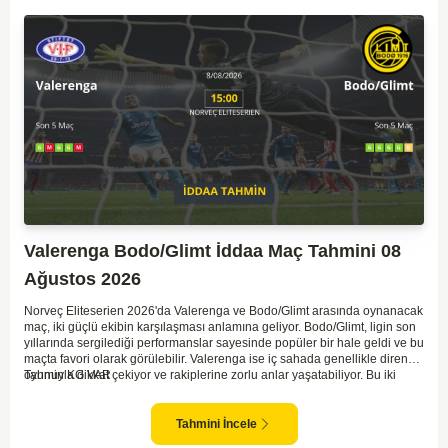
Valerenga Bodo/Glimt İddaa Maç Tahmini 08
Ağustos 2026
Norveç Eliteserien 2026'da Valerenga ve Bodo/Glimt arasında oynanacak
maç, iki güçlü ekibin karşılaşması anlamına geliyor. Bodo/Glimt, ligin son
yıllarında sergilediği performanslar sayesinde popüler bir hale geldi ve bu
maçta favori olarak görülebilir. Valerenga ise iç sahada genellikle dirençli
oyunuyla dikkat çekiyor ve rakiplerine zorlu anlar yaşatabiliyor. Bu iki
Tahmin KG VAR
takım arasındaki maçlar genellikle çekişmeli geçiyor ve bol gollü
karşılaşmalara tanık olabiliyoruz. Taraftar desteğini arkasına alarak
sahasında etkili performans sergileyen Valerenga, Bodo/Glimt karşısında
Tahmini İncele
gol bulmakta zorlanmayabilir. Aynı şekilde, Bodo/Glimt'in de hücum gücü