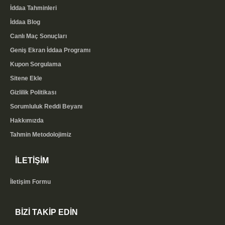
İddaa Tahminleri
İddaa Blog
Canlı Maç Sonuçları
Geniş Ekran İddaa Programı
Kupon Sorgulama
Sitene Ekle
Gizlilik Politikası
Sorumluluk Reddi Beyanı
Hakkımızda
Tahmin Metodolojimiz
İLETİŞİM
İletişim Formu
BİZİ TAKİP EDİN