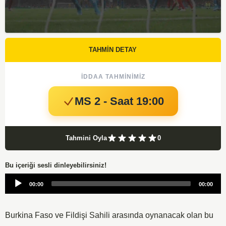
TAHMİN DETAY
İDDAA TAHMINIMIZ
MS 2 - Saat 19:00
Tahmini Oyla
0
Bu içeriği sesli dinleyebilirsiniz!
Audio
00:00
00:00
Player
Burkina Faso ve Fildişi Sahili arasında oynanacak olan bu