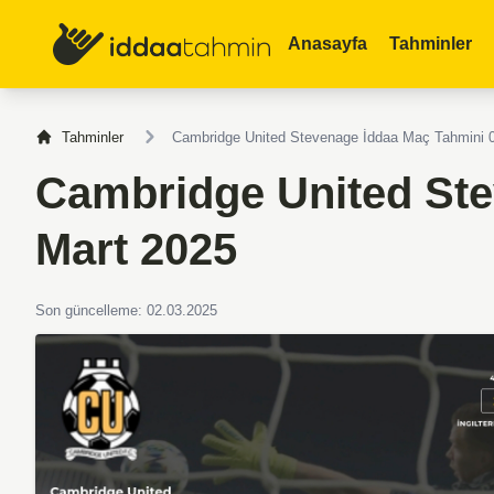
Anasayfa
Tahminler
Tahminler
Cambridge United Stevenage İddaa Maç Tahmini 
Cambridge United Ste
Mart 2025
Son güncelleme: 02.03.2025