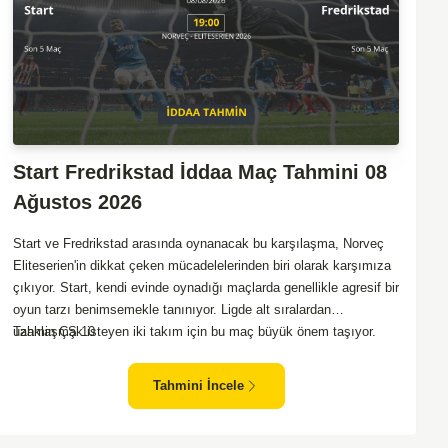
Start Fredrikstad İddaa Maç Tahmini 08
Ağustos 2026
Start ve Fredrikstad arasında oynanacak bu karşılaşma, Norveç
Eliteserien'in dikkat çeken mücadelelerinden biri olarak karşımıza
çıkıyor. Start, kendi evinde oynadığı maçlarda genellikle agresif bir
oyun tarzı benimsemekle tanınıyor. Ligde alt sıralardan
uzaklaşmak isteyen iki takım için bu maç büyük önem taşıyor.
Tahmin ÇŞ 10
Fredrikstad ise dış sahada puan almakta zorlanan bir ekip olarak
biliniyor. Bu durum, ev sahibi Start'a karşı mücadelede zorluk
Tahmini İncele
çıkartabilir. Maçın temposunun yüksek olacağını ve her iki takımın
da sonuca gitmeye odaklanacağını düşünüyorum.