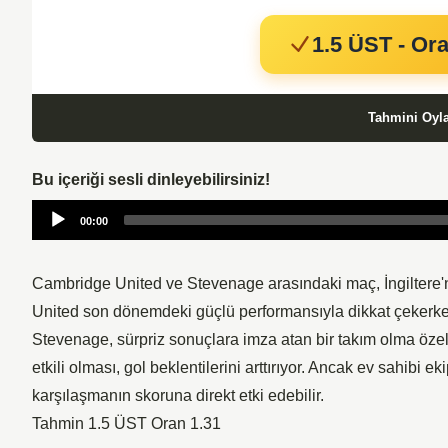
1.5 ÜST - Ora
Tahmini Oyl
Bu içeriği sesli dinleyebilirsiniz!
Audio
00:00
Player
Cambridge United ve Stevenage arasındaki maç, İngiltere'ni
United son dönemdeki güçlü performansıyla dikkat çekerke
Stevenage, sürpriz sonuçlara imza atan bir takım olma özel
etkili olması, gol beklentilerini arttırıyor. Ancak ev sahibi
karşılaşmanın skoruna direkt etki edebilir.
Tahmin 1.5 ÜST Oran 1.31