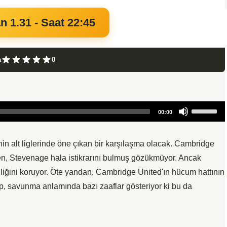
n 1.31 - Saat 22:45
a
0
Use
00:00
Up/Down
Arrow
keys
n alt liglerinde öne çıkan bir karşılaşma olacak. Cambridge
to
n, Stevenage hala istikrarını bulmuş gözükmüyor. Ancak
increase
liğini koruyor. Öte yandan, Cambridge United'ın hücum hattının
or
 ekip, savunma anlamında bazı zaaflar gösteriyor ki bu da
decrease
volume.