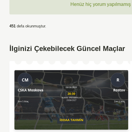
Henüz hiç yorum yapılmamış ,
451
defa okunmuştur.
İlginizi Çekebilecek Güncel Maçlar