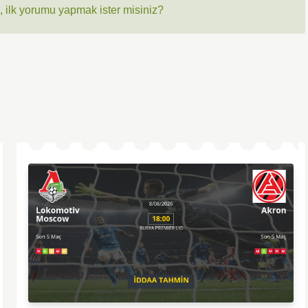
 ilk yorumu yapmak ister misiniz?