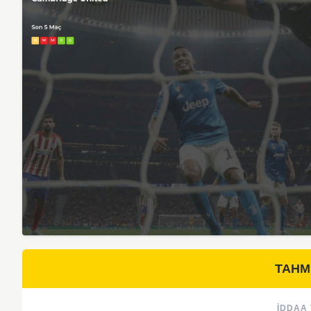
TAHM
İDDAA 