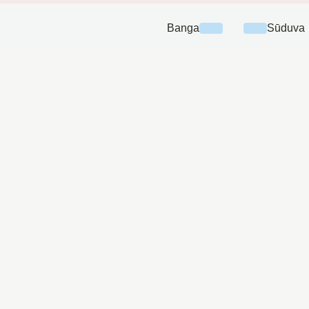
Banga
Sūduva