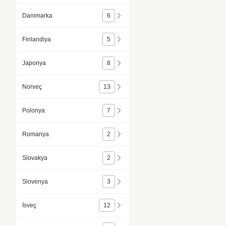
Danimarka
6
Finlandiya
5
Japonya
8
Norveç
13
Polonya
7
Romanya
2
Slovakya
2
Slovenya
3
İsveç
12