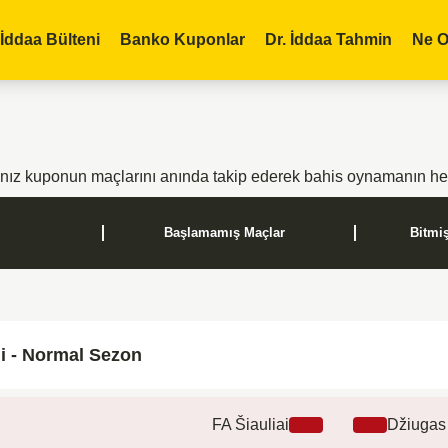
İddaa Bülteni
Banko Kuponlar
Dr. İddaa Tahmin
Ne O
ınız kuponun maçlarını anında takip ederek bahis oynamanın hey
Başlamamış Maçlar
Bitmi
gi - Normal Sezon
FA Šiauliai
Džiugas 