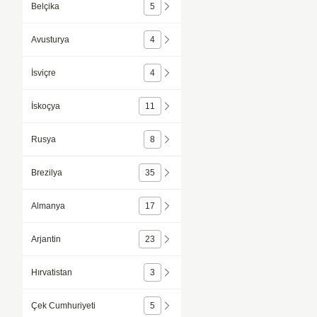
Belçika
5
Avusturya
4
İsviçre
4
İskoçya
11
Rusya
8
Brezilya
35
Almanya
17
Arjantin
23
Hırvatistan
3
Çek Cumhuriyeti
5