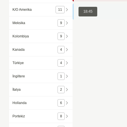
K/O Amerika
11
18:45
Meksika
9
Kolombiya
9
Kanada
4
Türkiye
4
İngiltere
1
İtalya
2
Hollanda
6
Portekiz
8