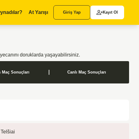
ynadılar?
At Yarışı
Giriş Yap
Kayıt Ol
ecanını doruklarda yaşayabilirsiniz.
ş Maç Sonuçları
Canlı Maç Sonuçları
Telšiai