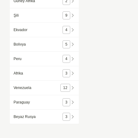
Güney Afrika
2
Şili
9
Ekvador
4
Bolivya
5
Peru
4
Afrika
3
Venezuela
12
Paraguay
3
Beyaz Rusya
3