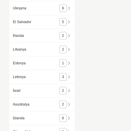
Ukrayna
6
El Salvador
5
İrlanda
2
Litvanya
2
Estonya
1
Letonya
3
İsrail
2
Avustralya
2
İzlanda
6