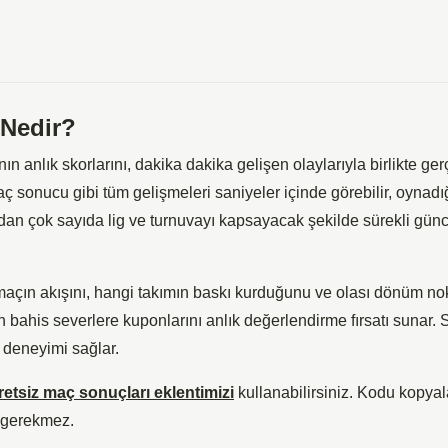
 Nedir?
ın anlık skorlarını, dakika dakika gelişen olaylarıyla birlikte g
ç sonucu gibi tüm gelişmeleri saniyeler içinde görebilir, oynadığ
ından çok sayıda lig ve turnuvayı kapsayacak şekilde sürekli gün
maçın akışını, hangi takımın baskı kurduğunu ve olası dönüm no
 bahis severlere kuponlarını anlık değerlendirme fırsatı sunar. S
 deneyimi sağlar.
retsiz maç sonuçları eklentimizi
kullanabilirsiniz. Kodu kopyala
z gerekmez.