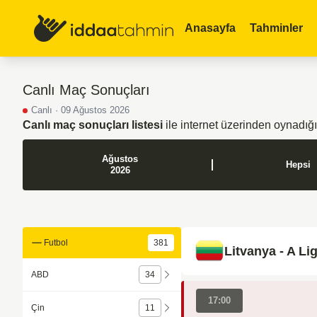
Anasayfa
Tahminler
Canlı Maç Sonuçları
Canlı · 09 Ağustos 2026
Canlı maç sonuçları listesi
ile internet üzerinden oynadığ
Ağustos
Hepsi
2026
Futbol
381
Litvanya - A Li
ABD
34
17:00
Çin
11