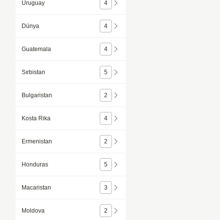
Uruguay
4
Dünya
4
Guatemala
4
Sırbistan
5
Bulgaristan
2
Kosta Rika
4
Ermenistan
2
Honduras
5
Macaristan
3
Moldova
2