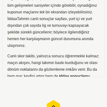
tüm gelişmeleri saniyeler içinde görebilir, oynadığınız
kuponun maçlarını tek bir ekrandan izleyebilirsiniz.
İddaaTahmin canlı sonuçlar sayfası, yurt içi ve yurt
dışından çok sayıda lig ve turnuvayı kapsayacak
şekilde sürekli güncellenir; böylece ilgilendiğiniz
hemen her karşılaşmanın güncel durumuna anında
ulaşırsınız.
Canlı skor takibi, yalnızca sonucu öğrenmekle kalmaz;
maçın akışını, hangi takımın baskı kurduğunu ve olası
dönüm noktalarını da gözlemleme imkânı verir. Bu da
hem maç keyfini artırır hem de
iddaa sonuçları
nı
yakından izleyen bahis severlere kuponlarını anlık
değerlendirme fırsatı sunar. Sayfamızdaki canlı
sonuçlar listesi sade ve hızlı arayüzüyle, masaüstü ve
mobil cihazlarda akıcı bir takip deneyimi sağlar.