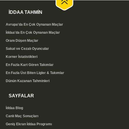
Bu skorları kendi sitenizde de yayınlamak isterseniz,
İDDAA TAHMİN
ücretsiz maç sonuçları eklentimizi
kullanabilirsiniz.
Kodu kopyalayıp sitenize yapıştırmanız yeterlidir;
Avrupa'da En Çok Oynanan Maçlar
skorlar bizim tarafımızda güncellendiği için ayrıca bir
İddaa'da En Çok Oynanan Maçlar
işlem yapmanız gerekmez.
Oranı Düşen Maçlar
Sakat ve Cezalı Oyuncular
Canlı Skor Takibinin Avantajları
Korner İstatistikleri
Anlık skor takibi, hem maç keyfi hem de bilinçli
En Fazla Kart Gören Takımlar
değerlendirme açısından önemli avantajlar sunar.
En Fazla Üst Biten Ligler & Takımlar
Canlı maç sonuçları ekranıyla:
Dünün Kazanan Tahminleri
Tüm maçların skorunu
tek ekrandan, gerçek zamanlı
SAYFALAR
takip edebilirsiniz
Gol, kart ve devre bilgilerini anlık olarak görürsünüz
İddaa Blog
Kuponunuzdaki maçların durumunu kolayca izlersiniz
Canlı Maç Sonuçları
Lig ve tarih filtreleriyle istediğiniz karşılaşmaya hızlıca
ulaşırsınız
Geniş Ekran İddaa Programı