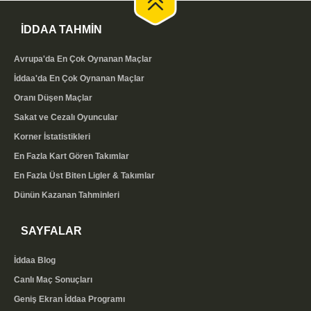
Bu skorları kendi sitenizde de yayınlamak isterseniz,
İDDAA TAHMİN
ücretsiz maç sonuçları eklentimizi
kullanabilirsiniz.
Kodu kopyalayıp sitenize yapıştırmanız yeterlidir;
Avrupa'da En Çok Oynanan Maçlar
skorlar bizim tarafımızda güncellendiği için ayrıca bir
İddaa'da En Çok Oynanan Maçlar
işlem yapmanız gerekmez.
Oranı Düşen Maçlar
Sakat ve Cezalı Oyuncular
Canlı Skor Takibinin Avantajları
Korner İstatistikleri
Anlık skor takibi, hem maç keyfi hem de bilinçli
En Fazla Kart Gören Takımlar
değerlendirme açısından önemli avantajlar sunar.
En Fazla Üst Biten Ligler & Takımlar
Canlı maç sonuçları ekranıyla:
Dünün Kazanan Tahminleri
Tüm maçların skorunu
tek ekrandan, gerçek zamanlı
SAYFALAR
takip edebilirsiniz
Gol, kart ve devre bilgilerini anlık olarak görürsünüz
İddaa Blog
Kuponunuzdaki maçların durumunu kolayca izlersiniz
Canlı Maç Sonuçları
Lig ve tarih filtreleriyle istediğiniz karşılaşmaya hızlıca
ulaşırsınız
Geniş Ekran İddaa Programı