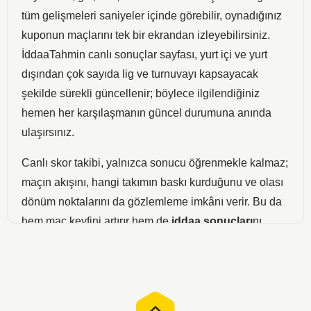
tüm gelişmeleri saniyeler içinde görebilir, oynadığınız
kuponun maçlarını tek bir ekrandan izleyebilirsiniz.
İddaaTahmin canlı sonuçlar sayfası, yurt içi ve yurt
dışından çok sayıda lig ve turnuvayı kapsayacak
şekilde sürekli güncellenir; böylece ilgilendiğiniz
hemen her karşılaşmanın güncel durumuna anında
ulaşırsınız.
Canlı skor takibi, yalnızca sonucu öğrenmekle kalmaz;
maçın akışını, hangi takımın baskı kurduğunu ve olası
dönüm noktalarını da gözlemleme imkânı verir. Bu da
hem maç keyfini artırır hem de
iddaa sonuçları
nı
yakından izleyen bahis severlere kuponlarını anlık
değerlendirme fırsatı sunar. Sayfamızdaki canlı
sonuçlar listesi sade ve hızlı arayüzüyle, masaüstü ve
mobil cihazlarda akıcı bir takip deneyimi sağlar.