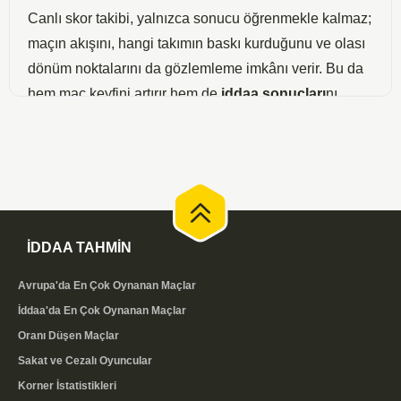
Canlı skor takibi, yalnızca sonucu öğrenmekle kalmaz;
maçın akışını, hangi takımın baskı kurduğunu ve olası
dönüm noktalarını da gözlemleme imkânı verir. Bu da
hem maç keyfini artırır hem de
iddaa sonuçları
nı
yakından izleyen bahis severlere kuponlarını anlık
değerlendirme fırsatı sunar. Sayfamızdaki canlı
sonuçlar listesi sade ve hızlı arayüzüyle, masaüstü ve
mobil cihazlarda akıcı bir takip deneyimi sağlar.
Bu skorları kendi sitenizde de yayınlamak isterseniz,
İDDAA TAHMİN
ücretsiz maç sonuçları eklentimizi
kullanabilirsiniz.
Kodu kopyalayıp sitenize yapıştırmanız yeterlidir;
Avrupa'da En Çok Oynanan Maçlar
skorlar bizim tarafımızda güncellendiği için ayrıca bir
İddaa'da En Çok Oynanan Maçlar
işlem yapmanız gerekmez.
Oranı Düşen Maçlar
Sakat ve Cezalı Oyuncular
Canlı Skor Takibinin Avantajları
Korner İstatistikleri