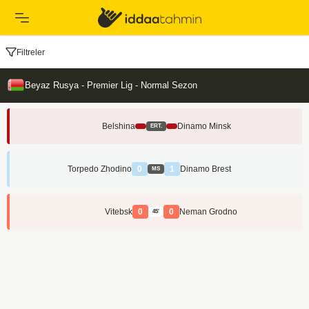
Filtreler
Beyaz Rusya - Premier Lig - Normal Sezon
Belshina
Dinamo Minsk
ERT.
Torpedo Zhodino
0
1
Dinamo Brest
MS
Vitebsk
0
0
Neman Grodno
45'