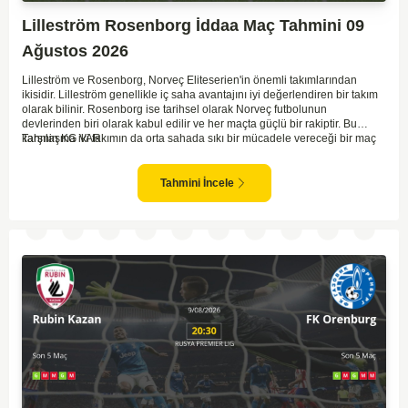
Lilleström Rosenborg İddaa Maç Tahmini 09
Ağustos 2026
Lilleström ve Rosenborg, Norveç Eliteserien'in önemli takımlarından
ikisidir. Lilleström genellikle iç saha avantajını iyi değerlendiren bir takım
olarak bilinir. Rosenborg ise tarihsel olarak Norveç futbolunun
devlerinden biri olarak kabul edilir ve her maçta güçlü bir rakiptir. Bu
karşılaşma iki takımın da orta sahada sıkı bir mücadele vereceği bir maç
Tahmin KG VAR
olacaktır. Lilleström'ün iç saha performansı ve Rosenborg'un deplasman
oyunundaki etkisi birlikte düşünüldüğünde, maçın dengede geçmesi
olasıdır. İki takımın da gol atma potansiyeli yüksek olduğu için karşılıklı
Tahmini İncele
goller izlenebilir.