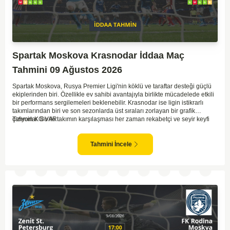
Spartak Moskova Krasnodar İddaa Maç
Tahmini 09 Ağustos 2026
Spartak Moskova, Rusya Premier Ligi'nin köklü ve taraftar desteği güçlü
ekiplerinden biri. Özellikle ev sahibi avantajıyla birlikte mücadelede etkili
bir performans sergilemeleri beklenebilir. Krasnodar ise ligin istikrarlı
takımlarından biri ve son sezonlarda üst sıraları zorlayan bir grafik
çiziyorlar. Bu iki takımın karşılaşması her zaman rekabetçi ve seyir keyfi
Tahmin KG VAR
yüksek oluyor. Spartak Moskova'nın ev sahibi olması, maçı kendi lehlerine
çevirebilecek unsurlar barındırıyor. İki takımın geçmiş karşılaşmalarında
gol bulmakta zorlanmadıkları düşünülürse, bu maçta da her iki ekip gol
Tahmini İncele
atabilir.