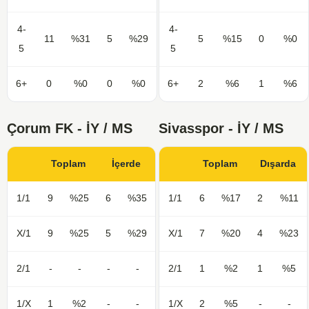
4-
4-
11
%31
5
%29
5
%15
0
%0
5
5
6+
0
%0
0
%0
6+
2
%6
1
%6
Çorum FK - İY / MS
Sivasspor - İY / MS
Toplam
İçerde
Toplam
Dışarda
1/1
9
%25
6
%35
1/1
6
%17
2
%11
X/1
9
%25
5
%29
X/1
7
%20
4
%23
2/1
-
-
-
-
2/1
1
%2
1
%5
1/X
1
%2
-
-
1/X
2
%5
-
-