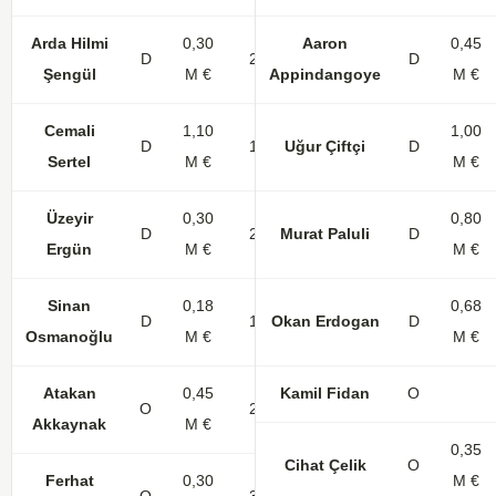
Arda Hilmi
0,30
Aaron
0,45
D
23
D
Şengül
M €
Appindangoye
M €
Cemali
1,10
1,00
D
16
Uğur Çiftçi
D
Sertel
M €
M €
Üzeyir
0,30
0,80
D
27
Murat Paluli
D
Ergün
M €
M €
Sinan
0,18
0,68
D
15
Okan Erdogan
1
D
Osmanoğlu
M €
M €
Atakan
0,45
Kamil Fidan
O
O
22
4
1
Akkaynak
M €
0,35
Cihat Çelik
O
Ferhat
0,30
M €