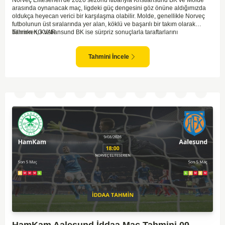
arasında oynanacak maç, ligdeki güç dengesini göz önüne aldığımızda
oldukça heyecan verici bir karşılaşma olabilir. Molde, genellikle Norveç
futbolunun üst sıralarında yer alan, köklü ve başarılı bir takım olarak
bilinirken, Kristiansund BK ise sürpriz sonuçlarla taraftarlarını
Tahmin KG VAR
sevindirebilen bir ekip. Kristiansund'un sahasında oynayacak olması,
saha avantajını kullanma olasılıklarını artırıyor. Ancak Molde'nin tecrübe
ve kadro kalitesi faktörleri dikkate alındığında, deplasmanda da etkili bir
Tahmini İncele
performans sergilemesi beklenebilir. İki takımın son dönem form durumları
ve genel konumları düşünüldüğünde, dengeli bir mücadele izleme
olasılığı yüksek. Maçın gol pozisyonları açısından zengin geçmesi ve her
iki takımın da sahada etkili olması muhtemel.
HamKam Aalesund İddaa Maç Tahmini 09