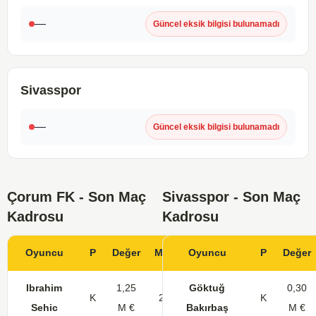
—
Güncel eksik bilgisi bulunamadı
Sivasspor
—
Güncel eksik bilgisi bulunamadı
Çorum FK - Son Maç
Sivasspor - Son Maç
Kadrosu
Kadrosu
Oyuncu
P
Değer
Maç
Oyuncu
Gol
KK
P
Değer
Ibrahim
1,25
Göktuğ
0,30
K
28
1
K
Sehic
M €
Bakırbaş
M €