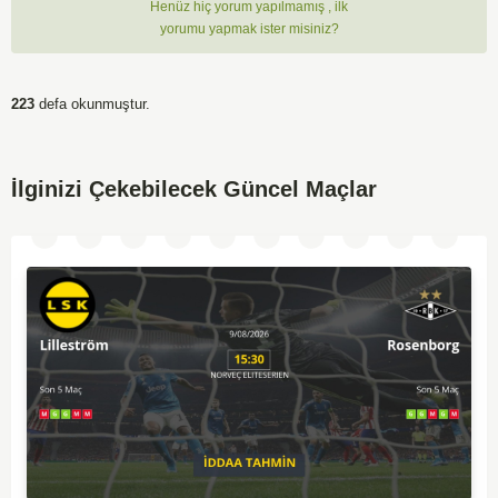
Henüz hiç yorum yapılmamış , ilk
yorumu yapmak ister misiniz?
223
defa okunmuştur.
İlginizi Çekebilecek Güncel Maçlar