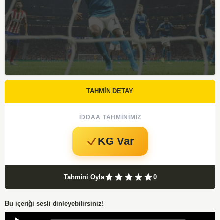
TAHMİN DETAY
İDDAA TAHMINIMIZ
KG Var
Tahmini Oyla
0
Bu içeriği sesli dinleyebilirsiniz!
Audio