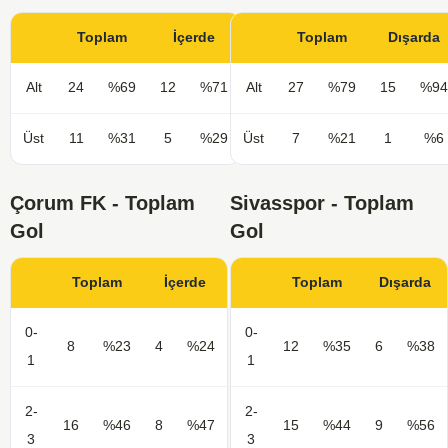
Toplam
İçerde
Toplam
Dışarda
Alt
24
%69
12
%71
Alt
27
%79
15
%94
Üst
11
%31
5
%29
Üst
7
%21
1
%6
Çorum FK - Toplam
Sivasspor - Toplam
Gol
Gol
Toplam
İçerde
Toplam
Dışarda
0-
0-
8
%23
4
%24
12
%35
6
%38
1
1
2-
2-
16
%46
8
%47
15
%44
9
%56
3
3