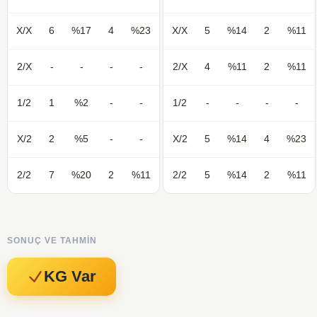
X/X
6
%17
4
%23
X/X
5
%14
2
%11
2/X
-
-
-
-
2/X
4
%11
2
%11
1/2
1
%2
-
-
1/2
-
-
-
-
X/2
2
%5
-
-
X/2
5
%14
4
%23
2/2
7
%20
2
%11
2/2
5
%14
2
%11
SONUÇ VE TAHMIN
KG Var