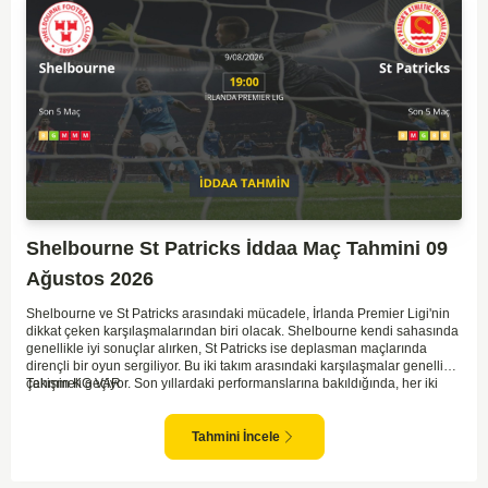
Shelbourne St Patricks İddaa Maç Tahmini 09
Ağustos 2026
Shelbourne ve St Patricks arasındaki mücadele, İrlanda Premier Ligi'nin
dikkat çeken karşılaşmalarından biri olacak. Shelbourne kendi sahasında
genellikle iyi sonuçlar alırken, St Patricks ise deplasman maçlarında
dirençli bir oyun sergiliyor. Bu iki takım arasındaki karşılaşmalar genellikle
çekişmeli geçiyor. Son yıllardaki performanslarına bakıldığında, her iki
Tahmin KG VAR
takımın da gol potansiyeli bulunduğu görülüyor. İlk yarıda denge
bozulmayabilir ancak her iki takım da gol atmak için fırsatlar arayacaktır.
İki tarafın da savunmada dikkatli olması maçın sonucunu belirleyecek.
Tahmini İncele