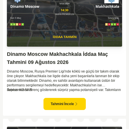
Dinamo Moscow Makhachkala İddaa Maç
Tahmini 09 Ağustos 2026
Dinamo Moscow, Rusya Premier Ligi'nde köklü ve güçlü bir takım olarak
öne çıkıyor. Makhachkala ise ligde daha yeni başarılarla tanınan bir ekip
olarak bilinmektedir. Dinamo, ev sahibi avantajını kullanarak üstün bir
performans sergilemeyi hedefleyecektir. Makhachkala'nın ise
deplasmanda direnç göstererek sürpriz yapma potansiyeli var. Takımların
Tahmin KG VAR
genel form durumları ve önceki maçlardaki performanslarına bakıldığında,
karşılıklı goller izleyebileceğimiz bir mücadele olası görünüyor. Taktiksel
açıdan dengeli bir maç olması beklenirken, seyir zevki yüksek bir
Tahmini İncele
karşılaşma bizleri bekliyor.