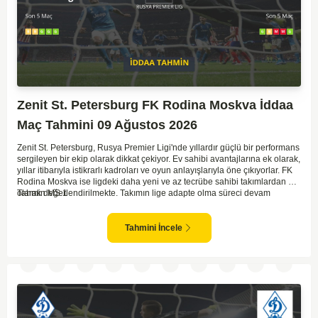
Zenit St. Petersburg FK Rodina Moskva İddaa
Maç Tahmini 09 Ağustos 2026
Zenit St. Petersburg, Rusya Premier Ligi'nde yıllardır güçlü bir performans
sergileyen bir ekip olarak dikkat çekiyor. Ev sahibi avantajlarına ek olarak,
yıllar itibarıyla istikrarlı kadroları ve oyun anlayışlarıyla öne çıkıyorlar. FK
Rodina Moskva ise ligdeki daha yeni ve az tecrübe sahibi takımlardan biri
olarak değerlendirilmekte. Takımın lige adapte olma süreci devam
Tahmin MS 1
ederken, Zenit karşısında özellikle deplasmanda zorlanmaları muhtemel.
Zenit'in ev sahibi avantajı ve daha tecrübeli kadrosu göz önüne
alındığında, maçın genel seyri Zenit'in kontrolünde geçebilir. Bu faktörlerle
Tahmini İncele
birlikte, Zenit'in net bir galibiyete ulaşması olası görünüyor.