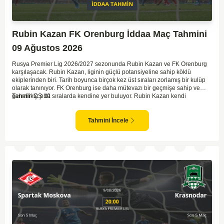
Rubin Kazan FK Orenburg İddaa Maç Tahmini
09 Ağustos 2026
Rusya Premier Lig 2026/2027 sezonunda Rubin Kazan ve FK Orenburg
karşılaşacak. Rubin Kazan, liginin güçlü potansiyeline sahip köklü
ekiplerinden biri. Tarih boyunca birçok kez üst sıraları zorlamış bir kulüp
olarak tanınıyor. FK Orenburg ise daha mütevazı bir geçmişe sahip ve
genellikle orta sıralarda kendine yer buluyor. Rubin Kazan kendi
Tahmin ÇŞ 10
sahasında oynadığı maçlarda rakiplerine karşı daha etkili bir performans
gösteriyor. Toparlayacak olursak bu maçta ev sahibi ekibin bir adım önde
olduğunu düşünüyorum.
Tahmini İncele