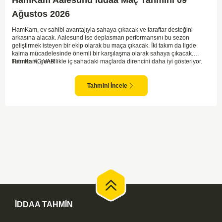
Ağustos 2026
HamKam, ev sahibi avantajıyla sahaya çıkacak ve taraftar desteğini
arkasına alacak. Aalesund ise deplasman performansını bu sezon
geliştirmek isteyen bir ekip olarak bu maça çıkacak. İki takım da ligde
kalma mücadelesinde önemli bir karşılaşma olarak sahaya çıkacak.
HamKam, genellikle iç sahadaki maçlarda direncini daha iyi gösteriyor.
Tahmin KG VAR
Aalesund'un dış saha formu ise bu maçta belirleyici unsurlardan biri
olabilir. Hücum anlamında her iki takım da zaman zaman sıkıntı yaşasa da
gol bulma ihtimalleri yüksek.
Tahmini İncele
İDDAA TAHMİN