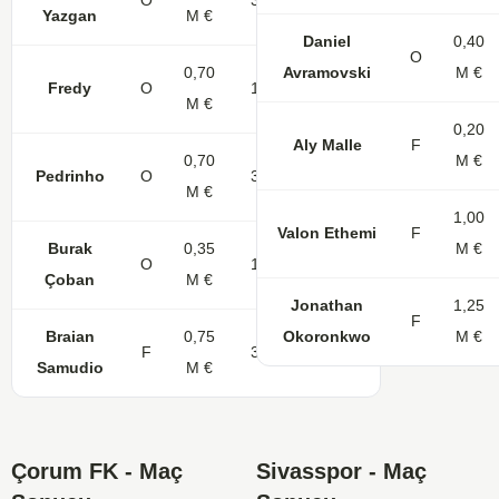
O
32
3
Yazgan
M €
Daniel
0,40
O
0,70
Avramovski
M €
Fredy
O
13
2
M €
0,20
Aly Malle
F
0,70
M €
Pedrinho
O
33
1
M €
1,00
Valon Ethemi
F
Burak
0,35
M €
O
15
6
Çoban
M €
Jonathan
1,25
F
Braian
0,75
Okoronkwo
M €
F
34
6
Samudio
M €
Çorum FK - Maç
Sivasspor - Maç