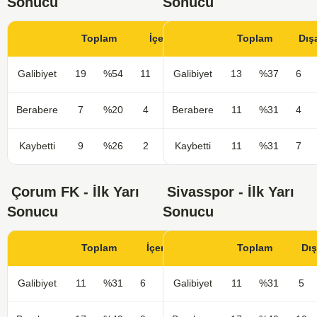
Sonucu
Sonucu
Toplam
İçerde
Toplam
Dış
Galibiyet
19
%54
11
%65
Galibiyet
13
%37
6
Berabere
7
%20
4
%24
Berabere
11
%31
4
Kaybetti
9
%26
2
%12
Kaybetti
11
%31
7
Çorum FK - İlk Yarı
Sivasspor - İlk Yarı
Sonucu
Sonucu
Toplam
İçerde
Toplam
Dı
Galibiyet
11
%31
6
%35
Galibiyet
11
%31
5