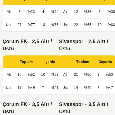
Alt
8
%23
4
%24
Alt
12
%35
6
%38
Üst
27
%77
13
%76
Üst
22
%65
10
%63
Çorum FK - 2,5 Altı /
Sivasspor - 2,5 Altı /
Üstü
Üstü
Toplam
İçerde
Toplam
Dışarda
Alt
18
%51
10
%59
Alt
21
%60
9
%53
Üst
17
%49
7
%41
Üst
14
%40
8
%47
Çorum FK - 3,5 Altı /
Sivasspor - 3,5 Altı /
Üstü
Üstü