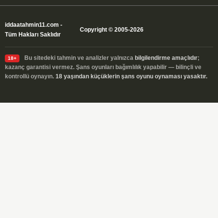
iddaatahmin11.com
-
Copyright © 2005-2026
Tüm Hakları Saklıdır
Bu sitedeki tahmin ve analizler yalnızca
bilgilendirme amaçlıdır
;
18+
kazanç garantisi vermez. Şans oyunları bağımlılık yapabilir — bilinçli ve
kontrollü oynayın.
18 yaşından küçüklerin şans oyunu oynaması yasaktır.