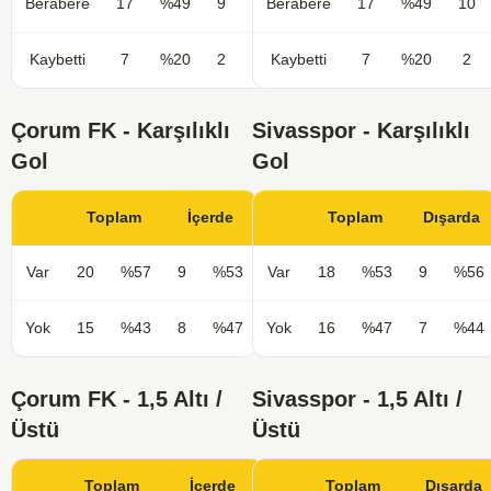
Berabere
17
%49
9
%53
Berabere
17
%49
10
Kaybetti
7
%20
2
%12
Kaybetti
7
%20
2
Çorum FK - Karşılıklı
Sivasspor - Karşılıklı
Gol
Gol
Toplam
İçerde
Toplam
Dışarda
Var
20
%57
9
%53
Var
18
%53
9
%56
Yok
15
%43
8
%47
Yok
16
%47
7
%44
Çorum FK - 1,5 Altı /
Sivasspor - 1,5 Altı /
Üstü
Üstü
Toplam
İçerde
Toplam
Dışarda