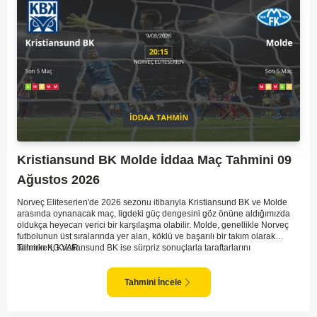
Kristiansund BK Molde İddaa Maç Tahmini 09
Ağustos 2026
Norveç Eliteserien'de 2026 sezonu itibarıyla Kristiansund BK ve Molde
arasında oynanacak maç, ligdeki güç dengesini göz önüne aldığımızda
oldukça heyecan verici bir karşılaşma olabilir. Molde, genellikle Norveç
futbolunun üst sıralarında yer alan, köklü ve başarılı bir takım olarak
bilinirken, Kristiansund BK ise sürpriz sonuçlarla taraftarlarını
Tahmin KG VAR
sevindirebilen bir ekip. Kristiansund'un sahasında oynayacak olması,
saha avantajını kullanma olasılıklarını artırıyor. Ancak Molde'nin tecrübe
ve kadro kalitesi faktörleri dikkate alındığında, deplasmanda da etkili bir
Tahmini İncele
performans sergilemesi beklenebilir. İki takımın son dönem form durumları
ve genel konumları düşünüldüğünde, dengeli bir mücadele izleme
olasılığı yüksek. Maçın gol pozisyonları açısından zengin geçmesi ve her