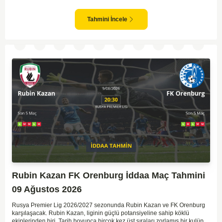
olacaktır. Lilleström'ün iç saha performansı ve Rosenborg'un deplasman
oyunundaki etkisi birlikte düşünüldüğünde, maçın dengede geçmesi
olasıdır. İki takımın da gol atma potansiyeli yüksek olduğu için karşılıklı
Tahmini İncele
goller izlenebilir.
Rubin Kazan FK Orenburg İddaa Maç Tahmini
09 Ağustos 2026
Rusya Premier Lig 2026/2027 sezonunda Rubin Kazan ve FK Orenburg
karşılaşacak. Rubin Kazan, liginin güçlü potansiyeline sahip köklü
ekiplerinden biri. Tarih boyunca birçok kez üst sıraları zorlamış bir kulüp