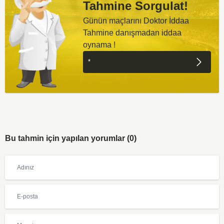
Tahmine Sorgulat!
Günün maçlarını Doktor İddaa
Tahmine danışmadan iddaa
oynama !
Bu tahmin için yapılan yorumlar (0)