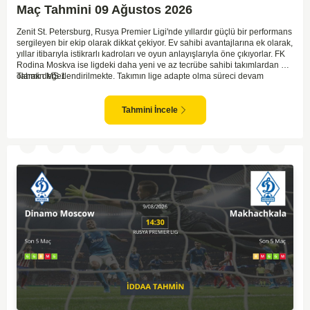
Maç Tahmini 09 Ağustos 2026
Zenit St. Petersburg, Rusya Premier Ligi'nde yıllardır güçlü bir performans
sergileyen bir ekip olarak dikkat çekiyor. Ev sahibi avantajlarına ek olarak,
yıllar itibarıyla istikrarlı kadroları ve oyun anlayışlarıyla öne çıkıyorlar. FK
Rodina Moskva ise ligdeki daha yeni ve az tecrübe sahibi takımlardan biri
olarak değerlendirilmekte. Takımın lige adapte olma süreci devam
Tahmin MS 1
ederken, Zenit karşısında özellikle deplasmanda zorlanmaları muhtemel.
Zenit'in ev sahibi avantajı ve daha tecrübeli kadrosu göz önüne
alındığında, maçın genel seyri Zenit'in kontrolünde geçebilir. Bu faktörlerle
Tahmini İncele
birlikte, Zenit'in net bir galibiyete ulaşması olası görünüyor.