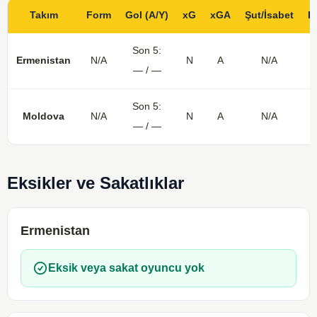
Takım
Form
Gol (A/Y)
xG
xGA
Şut/İsabet
P
Son 5:
Ermenistan
N/A
N
A
N/A
— / —
Son 5:
Moldova
N/A
N
A
N/A
D
— / —
Eksikler ve Sakatlıklar
Ermenistan
Eksik veya sakat oyuncu yok