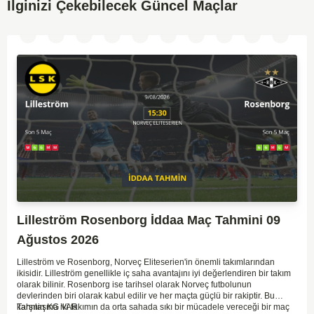
İlginizi Çekebilecek Güncel Maçlar
Lilleström Rosenborg İddaa Maç Tahmini 09
Ağustos 2026
Lilleström ve Rosenborg, Norveç Eliteserien'in önemli takımlarından
ikisidir. Lilleström genellikle iç saha avantajını iyi değerlendiren bir takım
olarak bilinir. Rosenborg ise tarihsel olarak Norveç futbolunun
devlerinden biri olarak kabul edilir ve her maçta güçlü bir rakiptir. Bu
karşılaşma iki takımın da orta sahada sıkı bir mücadele vereceği bir maç
Tahmin KG VAR