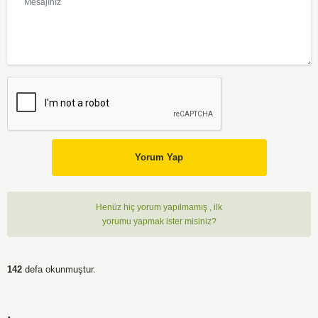
Yorum Yap
Henüz hiç yorum yapılmamış , ilk
yorumu yapmak ister misiniz?
142
defa okunmuştur.