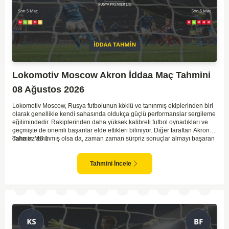
Lokomotiv Moscow Akron İddaa Maç Tahmini
08 Ağustos 2026
Lokomotiv Moscow, Rusya futbolunun köklü ve tanınmış ekiplerinden biri
olarak genellikle kendi sahasında oldukça güçlü performanslar sergileme
eğilimindedir. Rakiplerinden daha yüksek kalibreli futbol oynadıkları ve
geçmişte de önemli başarılar elde ettikleri biliniyor. Diğer taraftan Akron,
daha az tanınmış olsa da, zaman zaman sürpriz sonuçlar almayı başaran
Tahmin MS 1
bir takım olarak dikkat çekmektedir. Ancak genellikle Lokomotiv gibi köklü
ve güçlü ekipler karşısında istikrarlı bir performans sergilemekte
zorlanabilirler. Lokomotiv Moscow'un mevcut form durumunun ve evinde
Tahmini İncele
oynama avantajının, bu karşılaşmada belirleyici olması muhtemel
gözüküyor. Bu sebeple, maç sonucu olarak Lokomotiv’in galibiyetle
ayrılması daha yüksek ihtimal taşımaktadır.