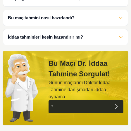
Bu maç tahmini nasıl hazırlandı?
İddaa tahminleri kesin kazandırır mı?
Bu Maçı Dr. İddaa
Tahmine Sorgulat!
Günün maçlarını Doktor İddaa
Tahmine danışmadan iddaa
oynama !