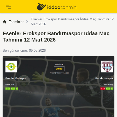
Esenler Erokspor Bandırmaspor İddaa Maç Tahmini 12
Tahminler
Mart 2026
Esenler Erokspor Bandırmaspor İddaa Maç
Tahmini 12 Mart 2026
Son güncelleme: 09.03.2026