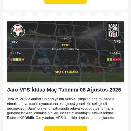
Jaro VPS İddaa Maç Tahmini 08 Ağustos 2026
Jaro ve VPS takımları Finlandiya'nın Veikkausliiga liginde mücadele
etmektedir ve marin oyuncuların eşleşmesi genellikle çekişmeli
geçmektedir. Jaro'nun kendi sahasında ortaya koyduğu performans
genelde istikrarlı olmakla birlikte, ev sahibi avantajını sıklıkla lehine
çevirebilmektedir. Öte yandan, VPS özellikle deplasman maçlarında
Tahmin KG VAR
zaman zaman zorluk yaşayabilmektedir ancak hücum anlamında etkili
anlar yakalayabilmektedir. İki takım arasındaki tarihsel rekabet dikkate