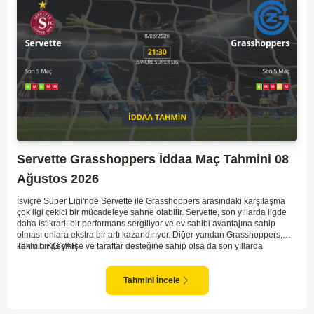
Servette Grasshoppers İddaa Maç Tahmini 08
Ağustos 2026
İsviçre Süper Ligi'nde Servette ile Grasshoppers arasındaki karşılaşma
çok ilgi çekici bir mücadeleye sahne olabilir. Servette, son yıllarda ligde
daha istikrarlı bir performans sergiliyor ve ev sahibi avantajına sahip
olması onlara ekstra bir artı kazandırıyor. Diğer yandan Grasshoppers,
köklü bir geçmişe ve taraftar desteğine sahip olsa da son yıllarda
Tahmin KG VAR
beklenilen istikrarı yakalayabilmiş değil. Servette'nin hücum hattı,
genellikle maçlarda gol yollarında etkili olurken, Grasshoppers savunma
anlamında zaman zaman sorunlar yaşayabiliyor. Bu durumda,
Tahmini İncele
karşılaşmanın gollü geçmesi muhtemel gözüküyor. İki takımın oyun tarzını
ve genel performanslarını göz önüne alırsak, karşılıklı gollerin izleneceği
bir maç olabilir.