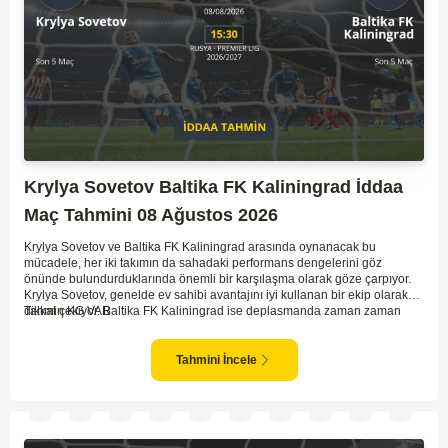
Krylya Sovetov Baltika FK Kaliningrad İddaa
Maç Tahmini 08 Ağustos 2026
Krylya Sovetov ve Baltika FK Kaliningrad arasında oynanacak bu
mücadele, her iki takımın da sahadaki performans dengelerini göz
önünde bulundurduklarında önemli bir karşılaşma olarak göze çarpıyor.
Krylya Sovetov, genelde ev sahibi avantajını iyi kullanan bir ekip olarak
dikkat çekiyor. Baltika FK Kaliningrad ise deplasmanda zaman zaman
Tahmin KG VAR
sürpriz sonuçlar elde eden bir takım olarak bilinir. Krylya Sovetov'un saha
ve seyirci desteğini arkasına alarak gol yollarında etkili olması, maçın
seyrini değiştirebilecek bir faktör olarak değerlendiriliyor. Bununla birlikte,
Tahmini İncele
Baltika'nın savunma direncini kırabilmesi, maçı daha heyecanlı hale
getirebilir. İki takımın da skor üretme potansiyeline sahip olması göz
önünde bulundurularak, karşılıklı gol olası bir sonuç gibi duruyor.