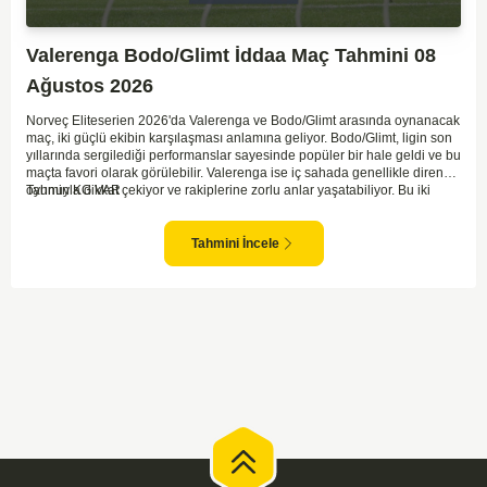
Valerenga Bodo/Glimt İddaa Maç Tahmini 08
Ağustos 2026
Norveç Eliteserien 2026'da Valerenga ve Bodo/Glimt arasında oynanacak
maç, iki güçlü ekibin karşılaşması anlamına geliyor. Bodo/Glimt, ligin son
yıllarında sergilediği performanslar sayesinde popüler bir hale geldi ve bu
maçta favori olarak görülebilir. Valerenga ise iç sahada genellikle dirençli
oyunuyla dikkat çekiyor ve rakiplerine zorlu anlar yaşatabiliyor. Bu iki
Tahmin KG VAR
takım arasındaki maçlar genellikle çekişmeli geçiyor ve bol gollü
karşılaşmalara tanık olabiliyoruz. Taraftar desteğini arkasına alarak
sahasında etkili performans sergileyen Valerenga, Bodo/Glimt karşısında
Tahmini İncele
gol bulmakta zorlanmayabilir. Aynı şekilde, Bodo/Glimt'in de hücum gücü
düşünüldüğünde karşılıklı goller izleyeceğimiz bir maç olması muhtemel
görünüyor.