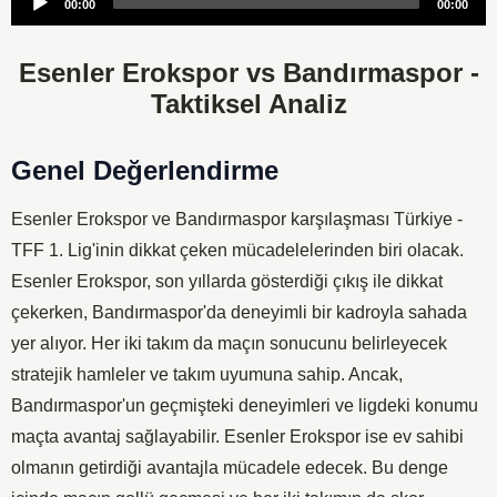
00:00
00:00
Player
Esenler Erokspor vs Bandırmaspor -
Taktiksel Analiz
Genel Değerlendirme
Esenler Erokspor ve Bandırmaspor karşılaşması Türkiye -
TFF 1. Lig'inin dikkat çeken mücadelelerinden biri olacak.
Esenler Erokspor, son yıllarda gösterdiği çıkış ile dikkat
çekerken, Bandırmaspor'da deneyimli bir kadroyla sahada
yer alıyor. Her iki takım da maçın sonucunu belirleyecek
stratejik hamleler ve takım uyumuna sahip. Ancak,
Bandırmaspor'un geçmişteki deneyimleri ve ligdeki konumu
maçta avantaj sağlayabilir. Esenler Erokspor ise ev sahibi
olmanın getirdiği avantajla mücadele edecek. Bu denge