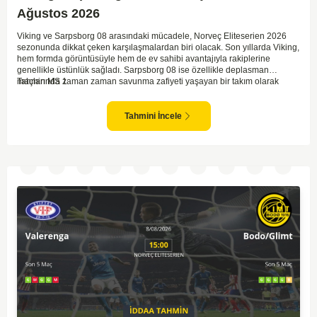
Ağustos 2026
Viking ve Sarpsborg 08 arasındaki mücadele, Norveç Eliteserien 2026
sezonunda dikkat çeken karşılaşmalardan biri olacak. Son yıllarda Viking,
hem formda görüntüsüyle hem de ev sahibi avantajıyla rakiplerine
genellikle üstünlük sağladı. Sarpsborg 08 ise özellikle deplasman
maçlarında zaman zaman savunma zafiyeti yaşayan bir takım olarak
Tahmin MS 1
dikkat çekiyor. Viking'in sahasında kontrollü oynaması, onları favori
yapıyor. Sarpsborg'un ise sürpriz yapabilme potansiyeli olsa da,
genellikle güçlü rakipler karşısında tutunmakta zorlandıkları biliniyor. Bu
Tahmini İncele
doğrultuda, Viking'in galibiyete yakın olabileceği bir maç beklenebilir.