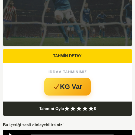
TAHMİN DETAY
İDDAA TAHMINIMIZ
KG Var
Tahmini Oyla
0
Bu içeriği sesli dinleyebilirsiniz!
Audio