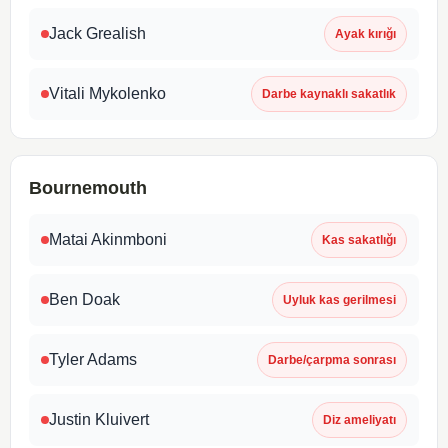
Jack Grealish
Ayak kırığı
Vitali Mykolenko
Darbe kaynaklı sakatlık
Bournemouth
Matai Akinmboni
Kas sakatlığı
Ben Doak
Uyluk kas gerilmesi
Tyler Adams
Darbe/çarpma sonrası
Justin Kluivert
Diz ameliyatı