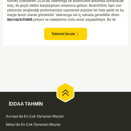
Norveç Eliteserien 2026'da Valerenga ve Bodo/Glimt arasında oynanacak
maç, iki güçlü ekibin karşılaşması anlamına geliyor. Bodo/Glimt, ligin son
yıllarında sergilediği performanslar sayesinde popüler bir hale geldi ve bu
maçta favori olarak görülebilir. Valerenga ise iç sahada genellikle dirençli
oyunuyla dikkat çekiyor ve rakiplerine zorlu anlar yaşatabiliyor. Bu iki
Tahmin KG VAR
takım arasındaki maçlar genellikle çekişmeli geçiyor ve bol gollü
karşılaşmalara tanık olabiliyoruz. Taraftar desteğini arkasına alarak
sahasında etkili performans sergileyen Valerenga, Bodo/Glimt karşısında
Tahmini İncele
gol bulmakta zorlanmayabilir. Aynı şekilde, Bodo/Glimt'in de hücum gücü
düşünüldüğünde karşılıklı goller izleyeceğimiz bir maç olması muhtemel
görünüyor.
İDDAA TAHMİN
Avrupa'da En Çok Oynanan Maçlar
İddaa'da En Çok Oynanan Maçlar