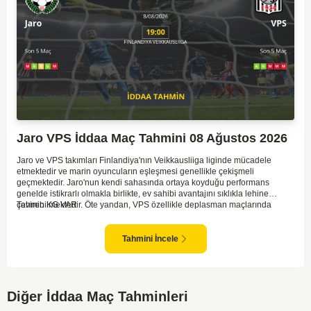
Jaro VPS İddaa Maç Tahmini 08 Ağustos 2026
Jaro ve VPS takımları Finlandiya'nın Veikkausliiga liginde mücadele
etmektedir ve marin oyuncuların eşleşmesi genellikle çekişmeli
geçmektedir. Jaro'nun kendi sahasında ortaya koyduğu performans
genelde istikrarlı olmakla birlikte, ev sahibi avantajını sıklıkla lehine
çevirebilmektedir. Öte yandan, VPS özellikle deplasman maçlarında
Tahmin KG VAR
zaman zaman zorluk yaşayabilmektedir ancak hücum anlamında etkili
anlar yakalayabilmektedir. İki takım arasındaki tarihsel rekabet dikkate
alındığında, maçın dengede geçmesi olasıdır ve her iki tarafın da gol
Tahmini İncele
şansı bulunmaktadır. Özellikle Jaro'nun savunma zaafları ve VPS'nin hızlı
hücum gücü göz önüne alındığında, her iki takımın da fileleri
havalandırması muhtemeldir. Bu bağlamda, maçın hem mücadeleci hem
de gollü geçeceği öngörülmektedir.
Diğer İddaa Maç Tahminleri