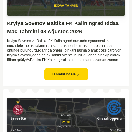
Krylya Sovetov Baltika FK Kaliningrad İddaa
Maç Tahmini 08 Ağustos 2026
Krylya Sovetov ve Baltika FK Kaliningrad arasında oynanacak bu
mücadele, her iki takımın da sahadaki performans dengelerini göz
önünde bulundurduklarında önemli bir karşılaşma olarak göze çarpıyor.
Krylya Sovetov, genelde ev sahibi avantajını iyi kullanan bir ekip olarak
dikkat çekiyor. Baltika FK Kaliningrad ise deplasmanda zaman zaman
Tahmin KG VAR
sürpriz sonuçlar elde eden bir takım olarak bilinir. Krylya Sovetov'un saha
ve seyirci desteğini arkasına alarak gol yollarında etkili olması, maçın
seyrini değiştirebilecek bir faktör olarak değerlendiriliyor. Bununla birlikte,
Tahmini İncele
Baltika'nın savunma direncini kırabilmesi, maçı daha heyecanlı hale
getirebilir. İki takımın da skor üretme potansiyeline sahip olması göz
önünde bulundurularak, karşılıklı gol olası bir sonuç gibi duruyor.