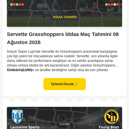
Servette Grasshoppers İddaa Maç Tahmini 08
Ağustos 2026
İsviçre Süper Ligi'nde Servette ile Grasshoppers arasındaki karşılaşma
çok ilgi çekici bir mücadeleye sahne olabilir. Servette, son yıllarda ligde
daha istikrarlı bir performans sergiliyor ve ev sahibi avantajına sahip
olması onlara ekstra bir artı kazandırıyor. Diğer yandan Grasshoppers,
köklü bir geçmişe ve taraftar desteğine sahip olsa da son yıllarda
Tahmin KG VAR
beklenilen istikrarı yakalayabilmiş değil. Servette'nin hücum hattı,
genellikle maçlarda gol yollarında etkili olurken, Grasshoppers savunma
anlamında zaman zaman sorunlar yaşayabiliyor. Bu durumda,
Tahmini İncele
karşılaşmanın gollü geçmesi muhtemel gözüküyor. İki takımın oyun tarzını
ve genel performanslarını göz önüne alırsak, karşılıklı gollerin izleneceği
bir maç olabilir.