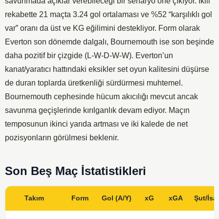
savunmada açıklar verebileceği bir senaryo öne çıkıyor. İkili
rekabette 21 maçta 3.24 gol ortalaması ve %52 “karşılıklı gol
var” oranı da üst ve KG eğilimini destekliyor. Form olarak
Everton son dönemde dalgalı, Bournemouth ise son beşinde
daha pozitif bir çizgide (L-W-D-W-W). Everton’un
kanat/yaratıcı hattındaki eksikler set oyun kalitesini düşürse
de duran toplarda üretkenliği sürdürmesi muhtemel.
Bournemouth cephesinde hücum akıcılığı mevcut ancak
savunma geçişlerinde kırılganlık devam ediyor. Maçın
temposunun ikinci yarıda artması ve iki kalede de net
pozisyonların görülmesi beklenir.
Son Beş Maç İstatistikleri
Takım
Form
Gol (A/Y)
xG
xGA
Şut/İsa