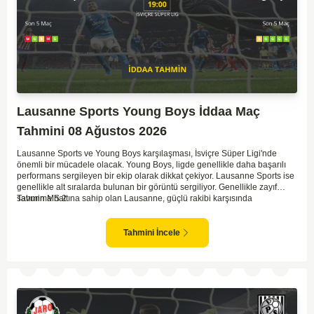
Lausanne Sports Young Boys İddaa Maç
Tahmini 08 Ağustos 2026
Lausanne Sports ve Young Boys karşılaşması, İsviçre Süper Ligi'nde
önemli bir mücadele olacak. Young Boys, ligde genellikle daha başarılı
performans sergileyen bir ekip olarak dikkat çekiyor. Lausanne Sports ise
genellikle alt sıralarda bulunan bir görüntü sergiliyor. Genellikle zayıf
savunma hattına sahip olan Lausanne, güçlü rakibi karşısında
Tahmin MS 2
zorlanabilir. Young Boys'un hücum hattı rakibine göre daha etkili olabilir.
Maçın sonucunda Young Boys'un galip gelme olasılığı yüksek görünüyor.
Tahmini İncele