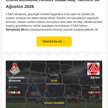
Ağustos 2026
CSKA Moskova, geçmişte önemli başarılara imza atan ve sürekli üst
sıraları zorlayan bir takım olarak bilinir. Rostov ise mücadeleci yapısıyla
tanınan, zaman zaman sürpriz sonuçlara imza atan bir ekip. Moskova'daki
maçlar genellikle ev sahibi avantajını iyi kullanan CSKA lehine
sonuçlanır. Rostov deplasmanlarda dirençli oyunlar sergilemektedir. İki
Tahmin ÇŞ 10
takım arasındaki genel denge, CSKA'nın az farkla da olsa üstün olduğunu
göstermektedir. CSKA'nın evinde oynayacak olması ve genel istatistikler
göz önüne alındığında, CSKA'nın sahasında kolay kolay puan
Tahmini İncele
kaybetmeyeceğini söyleyebiliriz.