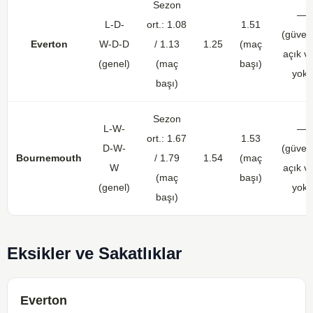
Sezon
—
L-D-
ort.: 1.08
1.51
(güveni
Everton
W-D-D
/ 1.13
1.25
(maç
açık ve
(genel)
(maç
başı)
yok)
başı)
Sezon
L-W-
—
ort.: 1.67
1.53
D-W-
(güveni
Bournemouth
/ 1.79
1.54
(maç
W
açık ve
(maç
başı)
(genel)
yok)
başı)
Eksikler ve Sakatlıklar
Everton