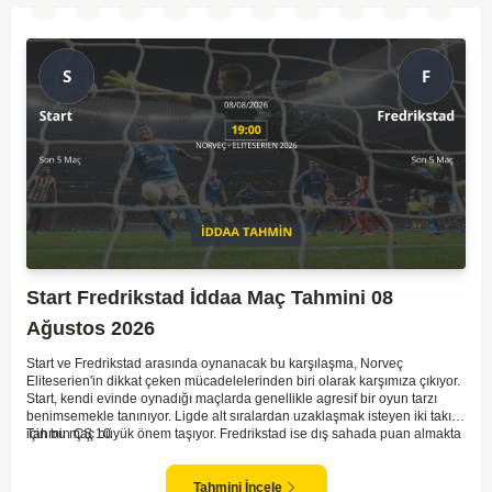
Start Fredrikstad İddaa Maç Tahmini 08
Ağustos 2026
Start ve Fredrikstad arasında oynanacak bu karşılaşma, Norveç
Eliteserien'in dikkat çeken mücadelelerinden biri olarak karşımıza çıkıyor.
Start, kendi evinde oynadığı maçlarda genellikle agresif bir oyun tarzı
benimsemekle tanınıyor. Ligde alt sıralardan uzaklaşmak isteyen iki takım
için bu maç büyük önem taşıyor. Fredrikstad ise dış sahada puan almakta
Tahmin ÇŞ 10
zorlanan bir ekip olarak biliniyor. Bu durum, ev sahibi Start'a karşı
mücadelede zorluk çıkartabilir. Maçın temposunun yüksek olacağını ve
her iki takımın da sonuca gitmeye odaklanacağını düşünüyorum.
Tahmini İncele