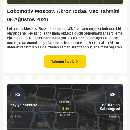
Lokomotiv Moscow Akron İddaa Maç Tahmini
08 Ağustos 2026
Lokomotiv Moscow, Rusya futbolunun köklü ve tanınmış ekiplerinden biri
olarak genellikle kendi sahasında oldukça güçlü performanslar sergileme
eğilimindedir. Rakiplerinden daha yüksek kalibreli futbol oynadıkları ve
geçmişte de önemli başarılar elde ettikleri biliniyor. Diğer taraftan Akron,
daha az tanınmış olsa da, zaman zaman sürpriz sonuçlar almayı başaran
Tahmin MS 1
bir takım olarak dikkat çekmektedir. Ancak genellikle Lokomotiv gibi köklü
ve güçlü ekipler karşısında istikrarlı bir performans sergilemekte
zorlanabilirler. Lokomotiv Moscow'un mevcut form durumunun ve evinde
Tahmini İncele
oynama avantajının, bu karşılaşmada belirleyici olması muhtemel
gözüküyor. Bu sebeple, maç sonucu olarak Lokomotiv’in galibiyetle
ayrılması daha yüksek ihtimal taşımaktadır.