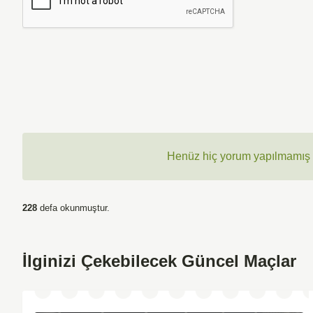
Henüz hiç yorum yapılmamış ,
228
defa okunmuştur.
İlginizi Çekebilecek Güncel Maçlar