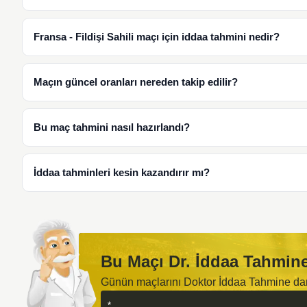
Fransa - Fildişi Sahili maçı için iddaa tahmini nedir?
Maçın güncel oranları nereden takip edilir?
Bu maç tahmini nasıl hazırlandı?
İddaa tahminleri kesin kazandırır mı?
Bu Maçı Dr. İddaa Tahmine
Günün maçlarını Doktor İddaa Tahmine d