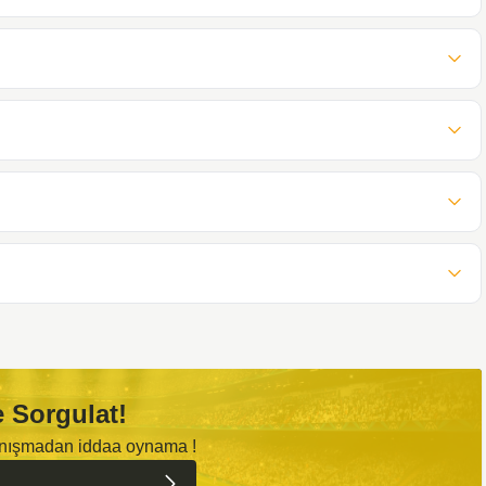
 Sorgulat!
anışmadan iddaa oynama !