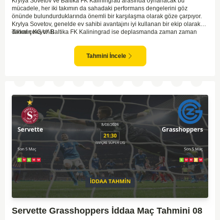
Krylya Sovetov ve Baltika FK Kaliningrad arasında oynanacak bu
mücadele, her iki takımın da sahadaki performans dengelerini göz
önünde bulundurduklarında önemli bir karşılaşma olarak göze çarpıyor.
Krylya Sovetov, genelde ev sahibi avantajını iyi kullanan bir ekip olarak
dikkat çekiyor. Baltika FK Kaliningrad ise deplasmanda zaman zaman
Tahmin KG VAR
sürpriz sonuçlar elde eden bir takım olarak bilinir. Krylya Sovetov'un saha
ve seyirci desteğini arkasına alarak gol yollarında etkili olması, maçın
seyrini değiştirebilecek bir faktör olarak değerlendiriliyor. Bununla birlikte,
Tahmini İncele
Baltika'nın savunma direncini kırabilmesi, maçı daha heyecanlı hale
getirebilir. İki takımın da skor üretme potansiyeline sahip olması göz
önünde bulundurularak, karşılıklı gol olası bir sonuç gibi duruyor.
Servette Grasshoppers İddaa Maç Tahmini 08