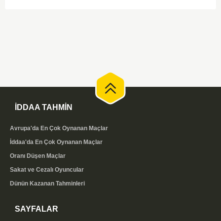
düşünüldüğünde karşılıklı goller izleyeceğimiz bir maç olması muhtemel
görünüyor.
İDDAA TAHMİN
Avrupa'da En Çok Oynanan Maçlar
İddaa'da En Çok Oynanan Maçlar
Oranı Düşen Maçlar
Sakat ve Cezalı Oyuncular
Dünün Kazanan Tahminleri
SAYFALAR