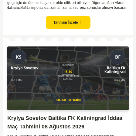
geçmişte de önemli başarılar elde ettikleri biliniyor. Diğer taraftan Akron,
daha az tanınmış olsa da, zaman zaman sürpriz sonuçlar almayı başaran
Tahmin MS 1
bir takım olarak dikkat çekmektedir. Ancak genellikle Lokomotiv gibi köklü
ve güçlü ekipler karşısında istikrarlı bir performans sergilemekte
zorlanabilirler. Lokomotiv Moscow'un mevcut form durumunun ve evinde
Tahmini İncele
oynama avantajının, bu karşılaşmada belirleyici olması muhtemel
gözüküyor. Bu sebeple, maç sonucu olarak Lokomotiv’in galibiyetle
ayrılması daha yüksek ihtimal taşımaktadır.
Krylya Sovetov Baltika FK Kaliningrad İddaa
Maç Tahmini 08 Ağustos 2026