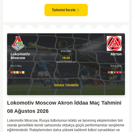
takım arasındaki genel denge, CSKA'nın az farkla da olsa üstün olduğunu
göstermektedir. CSKA'nın evinde oynayacak olması ve genel istatistikler
göz önüne alındığında, CSKA'nın sahasında kolay kolay puan
Tahmini İncele
kaybetmeyeceğini söyleyebiliriz.
Lokomotiv Moscow Akron İddaa Maç Tahmini
08 Ağustos 2026
Lokomotiv Moscow, Rusya futbolunun köklü ve tanınmış ekiplerinden biri
olarak genellikle kendi sahasında oldukça güçlü performanslar sergileme
eğilimindedir. Rakiplerinden daha yüksek kalibreli futbol oynadıkları ve