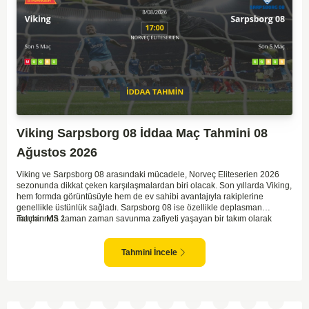
Viking Sarpsborg 08 İddaa Maç Tahmini 08
Ağustos 2026
Viking ve Sarpsborg 08 arasındaki mücadele, Norveç Eliteserien 2026
sezonunda dikkat çeken karşılaşmalardan biri olacak. Son yıllarda Viking,
hem formda görüntüsüyle hem de ev sahibi avantajıyla rakiplerine
genellikle üstünlük sağladı. Sarpsborg 08 ise özellikle deplasman
maçlarında zaman zaman savunma zafiyeti yaşayan bir takım olarak
Tahmin MS 1
dikkat çekiyor. Viking'in sahasında kontrollü oynaması, onları favori
yapıyor. Sarpsborg'un ise sürpriz yapabilme potansiyeli olsa da,
genellikle güçlü rakipler karşısında tutunmakta zorlandıkları biliniyor. Bu
Tahmini İncele
doğrultuda, Viking'in galibiyete yakın olabileceği bir maç beklenebilir.