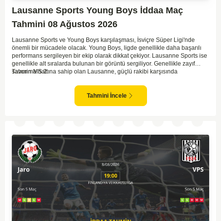
Lausanne Sports Young Boys İddaa Maç
Tahmini 08 Ağustos 2026
Lausanne Sports ve Young Boys karşılaşması, İsviçre Süper Ligi'nde
önemli bir mücadele olacak. Young Boys, ligde genellikle daha başarılı
performans sergileyen bir ekip olarak dikkat çekiyor. Lausanne Sports ise
genellikle alt sıralarda bulunan bir görüntü sergiliyor. Genellikle zayıf
savunma hattına sahip olan Lausanne, güçlü rakibi karşısında
Tahmin MS 2
zorlanabilir. Young Boys'un hücum hattı rakibine göre daha etkili olabilir.
Maçın sonucunda Young Boys'un galip gelme olasılığı yüksek görünüyor.
Tahmini İncele