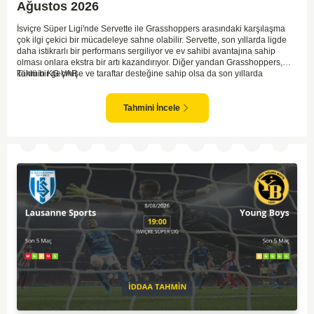
Ağustos 2026
İsviçre Süper Ligi'nde Servette ile Grasshoppers arasındaki karşılaşma
çok ilgi çekici bir mücadeleye sahne olabilir. Servette, son yıllarda ligde
daha istikrarlı bir performans sergiliyor ve ev sahibi avantajına sahip
olması onlara ekstra bir artı kazandırıyor. Diğer yandan Grasshoppers,
köklü bir geçmişe ve taraftar desteğine sahip olsa da son yıllarda
Tahmin KG VAR
beklenilen istikrarı yakalayabilmiş değil. Servette'nin hücum hattı,
genellikle maçlarda gol yollarında etkili olurken, Grasshoppers savunma
anlamında zaman zaman sorunlar yaşayabiliyor. Bu durumda,
Tahmini İncele
karşılaşmanın gollü geçmesi muhtemel gözüküyor. İki takımın oyun tarzını
ve genel performanslarını göz önüne alırsak, karşılıklı gollerin izleneceği
bir maç olabilir.