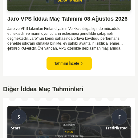
Jaro VPS İddaa Maç Tahmini 08 Ağustos 2026
Jaro ve VPS takımları Finlandiya'nın Veikkausliiga liginde mücadele
etmektedir ve marin oyuncuların eşleşmesi genellikle çekişmeli
geçmektedir. Jaro'nun kendi sahasında ortaya koyduğu performans
genelde istikrarlı olmakla birlikte, ev sahibi avantajını sıklıkla lehine
çevirebilmektedir. Öte yandan, VPS özellikle deplasman maçlarında
Tahmin KG VAR
zaman zaman zorluk yaşayabilmektedir ancak hücum anlamında etkili
anlar yakalayabilmektedir. İki takım arasındaki tarihsel rekabet dikkate
alındığında, maçın dengede geçmesi olasıdır ve her iki tarafın da gol
Tahmini İncele
şansı bulunmaktadır. Özellikle Jaro'nun savunma zaafları ve VPS'nin hızlı
hücum gücü göz önüne alındığında, her iki takımın da fileleri
havalandırması muhtemeldir. Bu bağlamda, maçın hem mücadeleci hem
de gollü geçeceği öngörülmektedir.
Diğer İddaa Maç Tahminleri