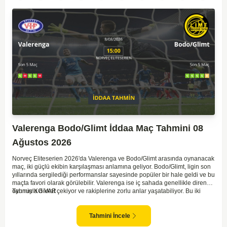
Valerenga Bodo/Glimt İddaa Maç Tahmini 08
Ağustos 2026
Norveç Eliteserien 2026'da Valerenga ve Bodo/Glimt arasında oynanacak
maç, iki güçlü ekibin karşılaşması anlamına geliyor. Bodo/Glimt, ligin son
yıllarında sergilediği performanslar sayesinde popüler bir hale geldi ve bu
maçta favori olarak görülebilir. Valerenga ise iç sahada genellikle dirençli
oyunuyla dikkat çekiyor ve rakiplerine zorlu anlar yaşatabiliyor. Bu iki
Tahmin KG VAR
takım arasındaki maçlar genellikle çekişmeli geçiyor ve bol gollü
karşılaşmalara tanık olabiliyoruz. Taraftar desteğini arkasına alarak
sahasında etkili performans sergileyen Valerenga, Bodo/Glimt karşısında
Tahmini İncele
gol bulmakta zorlanmayabilir. Aynı şekilde, Bodo/Glimt'in de hücum gücü