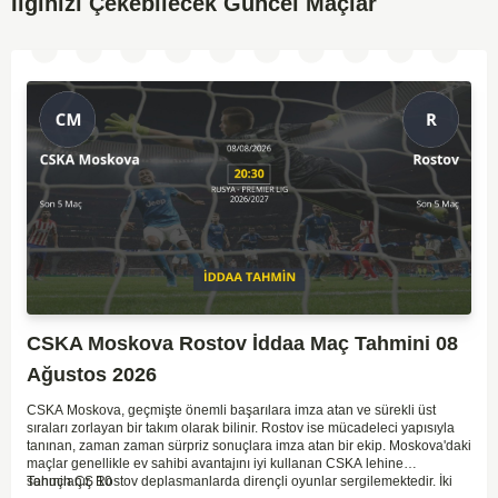
İlginizi Çekebilecek Güncel Maçlar
CSKA Moskova Rostov İddaa Maç Tahmini 08
Ağustos 2026
CSKA Moskova, geçmişte önemli başarılara imza atan ve sürekli üst
sıraları zorlayan bir takım olarak bilinir. Rostov ise mücadeleci yapısıyla
tanınan, zaman zaman sürpriz sonuçlara imza atan bir ekip. Moskova'daki
maçlar genellikle ev sahibi avantajını iyi kullanan CSKA lehine
sonuçlanır. Rostov deplasmanlarda dirençli oyunlar sergilemektedir. İki
Tahmin ÇŞ 10