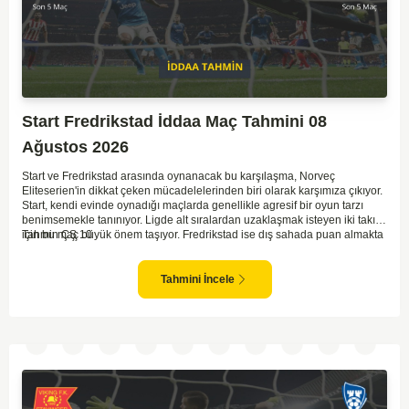
Start Fredrikstad İddaa Maç Tahmini 08
Ağustos 2026
Start ve Fredrikstad arasında oynanacak bu karşılaşma, Norveç
Eliteserien'in dikkat çeken mücadelelerinden biri olarak karşımıza çıkıyor.
Start, kendi evinde oynadığı maçlarda genellikle agresif bir oyun tarzı
benimsemekle tanınıyor. Ligde alt sıralardan uzaklaşmak isteyen iki takım
için bu maç büyük önem taşıyor. Fredrikstad ise dış sahada puan almakta
Tahmin ÇŞ 10
zorlanan bir ekip olarak biliniyor. Bu durum, ev sahibi Start'a karşı
mücadelede zorluk çıkartabilir. Maçın temposunun yüksek olacağını ve
her iki takımın da sonuca gitmeye odaklanacağını düşünüyorum.
Tahmini İncele