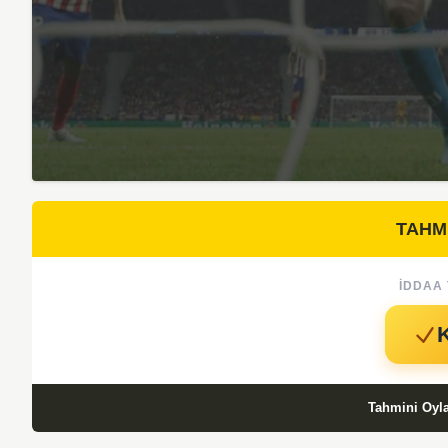
TAHM
İDDAA 
Tahmini Oyl