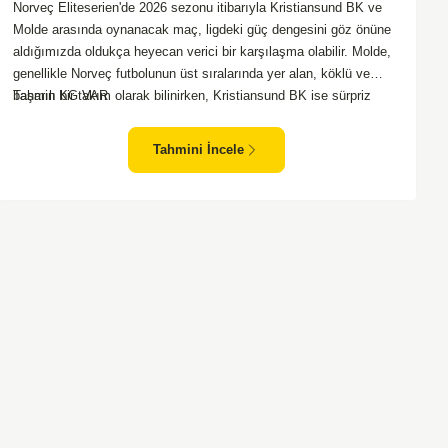
Norveç Eliteserien'de 2026 sezonu itibarıyla Kristiansund BK ve
Molde arasında oynanacak maç, ligdeki güç dengesini göz önüne
aldığımızda oldukça heyecan verici bir karşılaşma olabilir. Molde,
genellikle Norveç futbolunun üst sıralarında yer alan, köklü ve
başarılı bir takım olarak bilinirken, Kristiansund BK ise sürpriz
Tahmin KG VAR
sonuçlarla taraftarlarını sevindirebilen bir ekip. Kristiansund'un
sahasında oynayacak olması, saha avantajını kullanma
Tahmini İncele
olasılıklarını artırıyor. Ancak Molde'nin tecrübe ve kadro kalitesi
faktörleri dikkate alındığında, deplasmanda da etkili bir performans
sergilemesi beklenebilir. İki takımın son dönem form durumları ve
genel konumları düşünüldüğünde, dengeli bir mücadele izleme
olasılığı yüksek. Maçın gol pozisyonları açısından zengin
geçmesi ve her iki takımın da sahada etkili olması muhtemel.