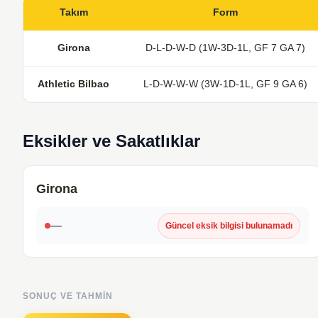
Takım
Form
Girona
D-L-D-W-D (1W-3D-1L, GF 7 GA 7)
Athletic Bilbao
L-D-W-W-W (3W-1D-1L, GF 9 GA 6)
Eksikler ve Sakatlıklar
Girona
—
Güncel eksik bilgisi bulunamadı
SONUÇ VE TAHMIN