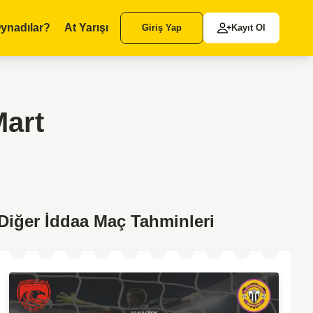
ynadılar?
At Yarışı
Giriş Yap
Kayıt Ol
Mart
Diğer İddaa Maç Tahminleri