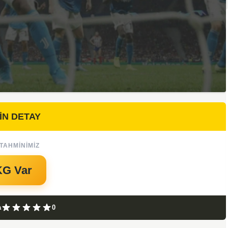
İN DETAY
TAHMINIMIZ
KG Var
a
0