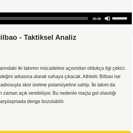
Use
00:00
Up/Down
Arrow
ilbao - Taktiksel Analiz
keys
to
increase
or
decrease
larındaki iki takımın mücadelesi açısından oldukça ilgi çekici.
volume.
steğini arkasına alarak sahaya çıkacak. Athletic Bilbao ise
rosuyla skor üretme potansiyeline sahip. İki takım da
zaman açık verebiliyor. Bu nedenle maçta gol olasılığı
arşılaşmada denge bozulabilir.