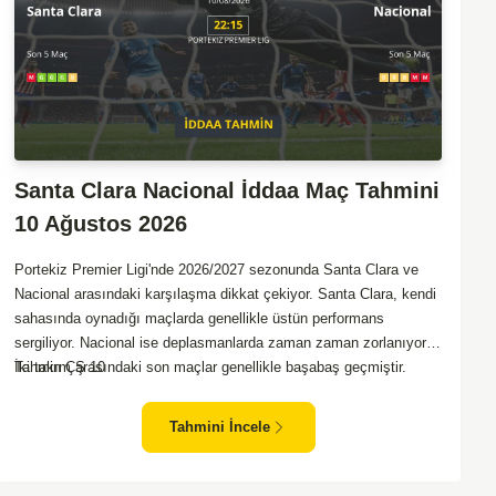
Santa Clara Nacional İddaa Maç Tahmini
10 Ağustos 2026
Portekiz Premier Ligi'nde 2026/2027 sezonunda Santa Clara ve
Nacional arasındaki karşılaşma dikkat çekiyor. Santa Clara, kendi
sahasında oynadığı maçlarda genellikle üstün performans
sergiliyor. Nacional ise deplasmanlarda zaman zaman zorlanıyor.
İki takım arasındaki son maçlar genellikle başabaş geçmiştir.
Tahmin ÇŞ 10
Santa Clara'nın iç saha avantajı göz önüne alınarak, bu maçta
daha baskın olabileceği düşünülüyor. Ancak, Nacional'in mücadele
Tahmini İncele
gücü ve sürpriz yapabilme potansiyeli de göz ardı edilmemeli.