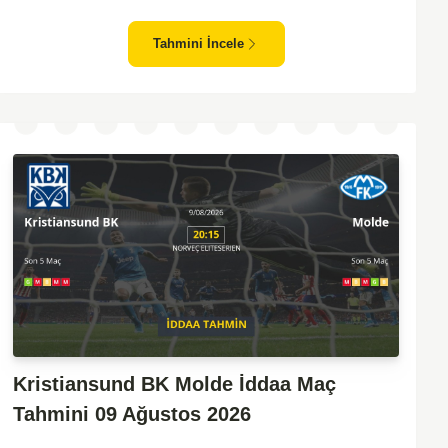
Petrolspor, deplasmanda özellikle zorluk yaşayan bir ekip olarak
dikkat çekiyor. Bu bağlamda, Pendikspor'un maçın kontrolünü
Tahmini İncele
elinde tutma olasılığı daha yüksek. Takımların mevcut form
durumları ve geçmiş performanslarına bakıldığında ev sahibi
ekibin galibiyeti daha yüksek bir ihtimal sunuyor.
Kristiansund BK Molde İddaa Maç
Tahmini 09 Ağustos 2026