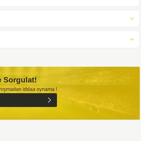
 Sorgulat!
anışmadan iddaa oynama !