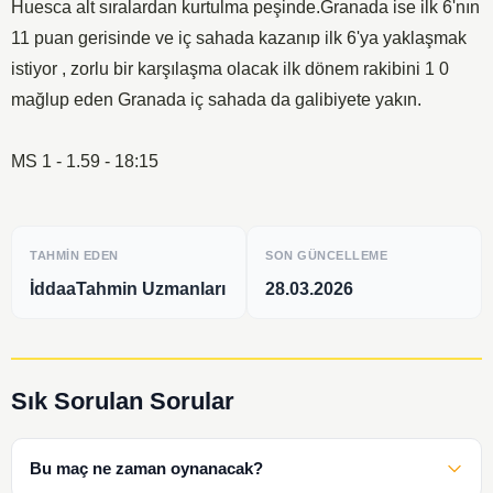
Huesca alt sıralardan kurtulma peşinde.Granada ise ilk 6'nın
11 puan gerisinde ve iç sahada kazanıp ilk 6'ya yaklaşmak
istiyor , zorlu bir karşılaşma olacak ilk dönem rakibini 1 0
mağlup eden Granada iç sahada da galibiyete yakın.
MS 1 - 1.59 - 18:15
TAHMIN EDEN
SON GÜNCELLEME
İddaaTahmin Uzmanları
28.03.2026
Sık Sorulan Sorular
Bu maç ne zaman oynanacak?