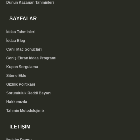
Dünün Kazanan Tahminleri
SAYFALAR
İddaa Tahminleri
İddaa Blog
Canlı Maç Sonuçları
Geniş Ekran İddaa Programı
Kupon Sorgulama
Sitene Ekle
Gizlilik Politikası
Sorumluluk Reddi Beyanı
Hakkımızda
Tahmin Metodolojimiz
İLETİŞİM