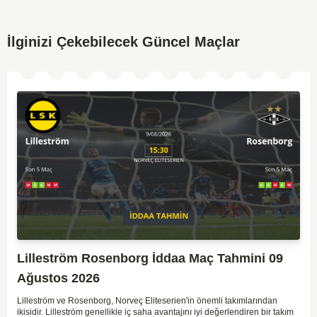
İlginizi Çekebilecek Güncel Maçlar
Lilleström Rosenborg İddaa Maç Tahmini 09
Ağustos 2026
Lilleström ve Rosenborg, Norveç Eliteserien'in önemli takımlarından
ikisidir. Lilleström genellikle iç saha avantajını iyi değerlendiren bir takım