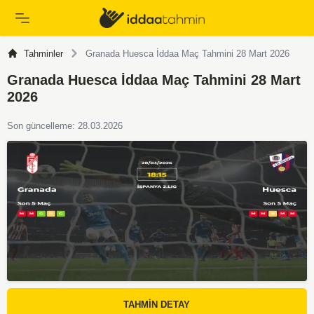
Tahminler
Granada Huesca İddaa Maç Tahmini 28 Mart 2026
Granada Huesca İddaa Maç Tahmini 28 Mart
2026
Son güncelleme: 28.03.2026
TAHMİN DETAY