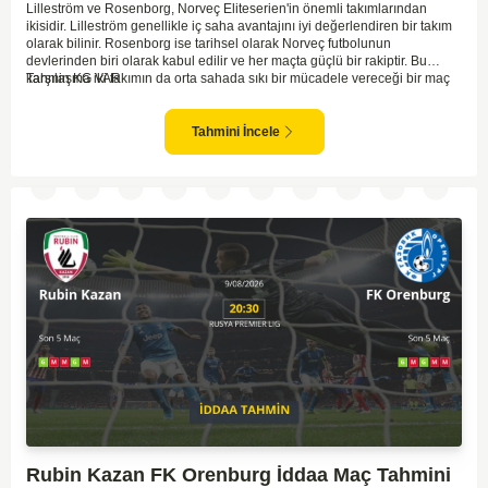
Lilleström ve Rosenborg, Norveç Eliteserien'in önemli takımlarından
ikisidir. Lilleström genellikle iç saha avantajını iyi değerlendiren bir takım
olarak bilinir. Rosenborg ise tarihsel olarak Norveç futbolunun
devlerinden biri olarak kabul edilir ve her maçta güçlü bir rakiptir. Bu
karşılaşma iki takımın da orta sahada sıkı bir mücadele vereceği bir maç
Tahmin KG VAR
olacaktır. Lilleström'ün iç saha performansı ve Rosenborg'un deplasman
oyunundaki etkisi birlikte düşünüldüğünde, maçın dengede geçmesi
olasıdır. İki takımın da gol atma potansiyeli yüksek olduğu için karşılıklı
Tahmini İncele
goller izlenebilir.
Rubin Kazan FK Orenburg İddaa Maç Tahmini