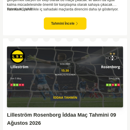
geliştirmek isteyen bir ekip olarak bu maça çıkacak. İki takım da ligde
kalma mücadelesinde önemli bir karşılaşma olarak sahaya çıkacak.
HamKam, genellikle iç sahadaki maçlarda direncini daha iyi gösteriyor.
Tahmin KG VAR
Aalesund'un dış saha formu ise bu maçta belirleyici unsurlardan biri
olabilir. Hücum anlamında her iki takım da zaman zaman sıkıntı yaşasa da
gol bulma ihtimalleri yüksek.
Tahmini İncele
Lilleström Rosenborg İddaa Maç Tahmini 09
Ağustos 2026