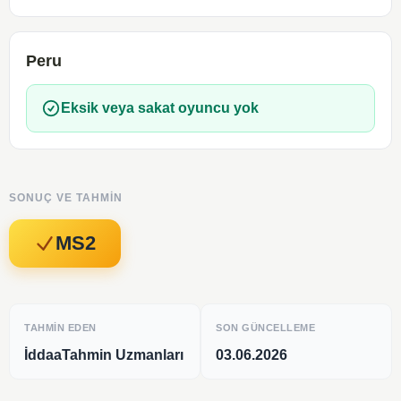
Peru
Eksik veya sakat oyuncu yok
SONUÇ VE TAHMIN
MS2
TAHMIN EDEN
SON GÜNCELLEME
İddaaTahmin Uzmanları
03.06.2026