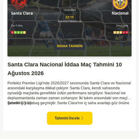
Santa Clara Nacional İddaa Maç Tahmini 10
Ağustos 2026
Portekiz Premier Ligi'nde 2026/2027 sezonunda Santa Clara ve Nacional
arasındaki karşılaşma dikkat çekiyor. Santa Clara, kendi sahasında
oynadığı maçlarda genellikle üstün performans sergiliyor. Nacional ise
deplasmanlarda zaman zaman zorlanıyor. İki takım arasındaki son maçlar
genellikle başabaş geçmiştir. Santa Clara'nın iç saha avantajı göz önüne
Tahmin ÇŞ 10
alınarak, bu maçta daha baskın olabileceği düşünülüyor. Ancak,
Nacional'in mücadele gücü ve sürpriz yapabilme potansiyeli de göz ardı
edilmemeli.
Tahmini İncele