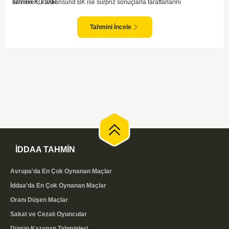
bilinirken, Kristiansund BK ise sürpriz sonuçlarla taraftarlarını
Tahmin KG VAR
sevindirebilen bir ekip. Kristiansund'un sahasında oynayacak olması,
saha avantajını kullanma olasılıklarını artırıyor. Ancak Molde'nin tecrübe
ve kadro kalitesi faktörleri dikkate alındığında, deplasmanda da etkili bir
Tahmini İncele
performans sergilemesi beklenebilir. İki takımın son dönem form durumları
ve genel konumları düşünüldüğünde, dengeli bir mücadele izleme
olasılığı yüksek. Maçın gol pozisyonları açısından zengin geçmesi ve her
iki takımın da sahada etkili olması muhtemel.
İDDAA TAHMİN
Avrupa'da En Çok Oynanan Maçlar
İddaa'da En Çok Oynanan Maçlar
Oranı Düşen Maçlar
Sakat ve Cezalı Oyuncular
Dünün Kazanan Tahminleri