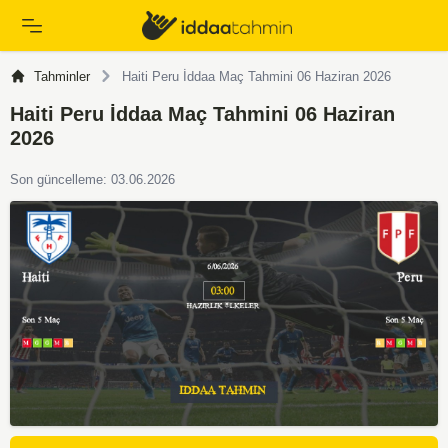
Tahminler
Haiti Peru İddaa Maç Tahmini 06 Haziran 2026
Haiti Peru İddaa Maç Tahmini 06 Haziran
2026
Son güncelleme: 03.06.2026