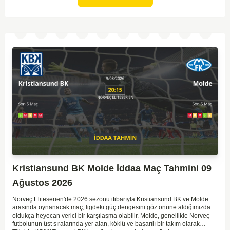
bakıldığında ev sahibi ekibin galibiyeti daha yüksek bir ihtimal sunuyor.
Kristiansund BK Molde İddaa Maç Tahmini 09
Ağustos 2026
Norveç Eliteserien'de 2026 sezonu itibarıyla Kristiansund BK ve Molde
arasında oynanacak maç, ligdeki güç dengesini göz önüne aldığımızda
oldukça heyecan verici bir karşılaşma olabilir. Molde, genellikle Norveç
futbolunun üst sıralarında yer alan, köklü ve başarılı bir takım olarak