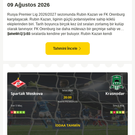
09 Ağustos 2026
Rusya Premier Lig 2026/2027 sezonunda Rubin Kazan ve FK Orenburg
karşılaşacak. Rubin Kazan, liginin güçlü potansiyeline sahip köklü
ekiplerinden biri. Tarih boyunca birçok kez üst sıraları zorlamış bir kulüp
olarak tanınıyor. FK Orenburg ise daha mütevazı bir geçmişe sahip ve
genellikle orta sıralarda kendine yer buluyor. Rubin Kazan kendi
Tahmin ÇŞ 10
sahasında oynadığı maçlarda rakiplerine karşı daha etkili bir performans
gösteriyor. Toparlayacak olursak bu maçta ev sahibi ekibin bir adım önde
olduğunu düşünüyorum.
Tahmini İncele