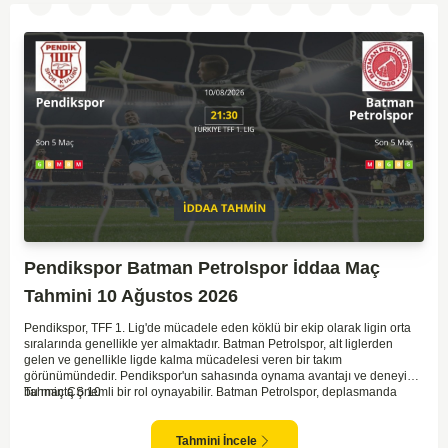
Pendikspor Batman Petrolspor İddaa Maç
Tahmini 10 Ağustos 2026
Pendikspor, TFF 1. Lig'de mücadele eden köklü bir ekip olarak ligin orta
sıralarında genellikle yer almaktadır. Batman Petrolspor, alt liglerden
gelen ve genellikle ligde kalma mücadelesi veren bir takım
görünümündedir. Pendikspor'un sahasında oynama avantajı ve deneyimi,
bu maçta önemli bir rol oynayabilir. Batman Petrolspor, deplasmanda
Tahmin ÇŞ 10
özellikle zorluk yaşayan bir ekip olarak dikkat çekiyor. Bu bağlamda,
Pendikspor'un maçın kontrolünü elinde tutma olasılığı daha yüksek.
Takımların mevcut form durumları ve geçmiş performanslarına
Tahmini İncele