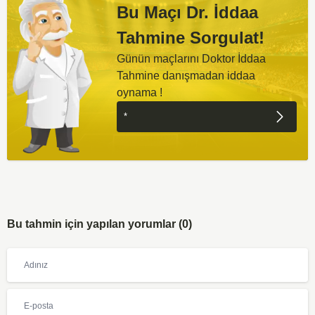
Bu Maçı Dr. İddaa
Tahmine Sorgulat!
Günün maçlarını Doktor İddaa
Tahmine danışmadan iddaa
oynama !
Bu tahmin için yapılan yorumlar (0)