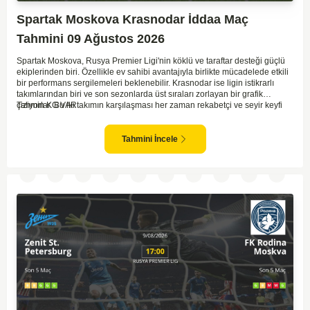
Spartak Moskova Krasnodar İddaa Maç
Tahmini 09 Ağustos 2026
Spartak Moskova, Rusya Premier Ligi'nin köklü ve taraftar desteği güçlü
ekiplerinden biri. Özellikle ev sahibi avantajıyla birlikte mücadelede etkili
bir performans sergilemeleri beklenebilir. Krasnodar ise ligin istikrarlı
takımlarından biri ve son sezonlarda üst sıraları zorlayan bir grafik
çiziyorlar. Bu iki takımın karşılaşması her zaman rekabetçi ve seyir keyfi
Tahmin KG VAR
yüksek oluyor. Spartak Moskova'nın ev sahibi olması, maçı kendi lehlerine
çevirebilecek unsurlar barındırıyor. İki takımın geçmiş karşılaşmalarında
gol bulmakta zorlanmadıkları düşünülürse, bu maçta da her iki ekip gol
Tahmini İncele
atabilir.