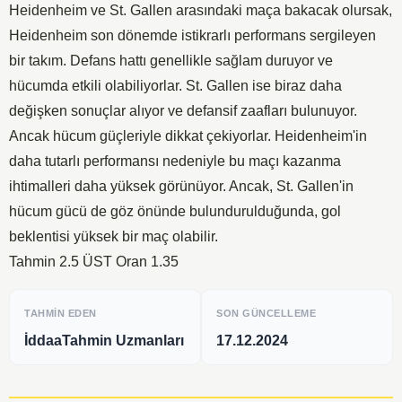
Heidenheim ve St. Gallen arasındaki maça bakacak olursak,
Heidenheim son dönemde istikrarlı performans sergileyen
bir takım. Defans hattı genellikle sağlam duruyor ve
hücumda etkili olabiliyorlar. St. Gallen ise biraz daha
değişken sonuçlar alıyor ve defansif zaafları bulunuyor.
Ancak hücum güçleriyle dikkat çekiyorlar. Heidenheim'in
daha tutarlı performansı nedeniyle bu maçı kazanma
ihtimalleri daha yüksek görünüyor. Ancak, St. Gallen'in
hücum gücü de göz önünde bulundurulduğunda, gol
beklentisi yüksek bir maç olabilir.
Tahmin 2.5 ÜST Oran 1.35
TAHMIN EDEN
SON GÜNCELLEME
İddaaTahmin Uzmanları
17.12.2024