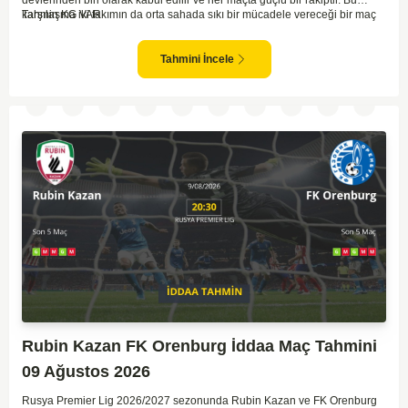
karşılaşma iki takımın da orta sahada sıkı bir mücadele vereceği bir maç
Tahmin KG VAR
olacaktır. Lilleström'ün iç saha performansı ve Rosenborg'un deplasman
oyunundaki etkisi birlikte düşünüldüğünde, maçın dengede geçmesi
olasıdır. İki takımın da gol atma potansiyeli yüksek olduğu için karşılıklı
Tahmini İncele
goller izlenebilir.
Rubin Kazan FK Orenburg İddaa Maç Tahmini
09 Ağustos 2026
Rusya Premier Lig 2026/2027 sezonunda Rubin Kazan ve FK Orenburg