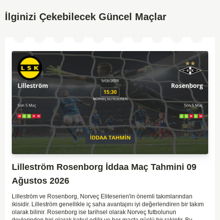
İlginizi Çekebilecek Güncel Maçlar
Lilleström Rosenborg İddaa Maç Tahmini 09
Ağustos 2026
Lilleström ve Rosenborg, Norveç Eliteserien'in önemli takımlarından
ikisidir. Lilleström genellikle iç saha avantajını iyi değerlendiren bir takım
olarak bilinir. Rosenborg ise tarihsel olarak Norveç futbolunun
devlerinden biri olarak kabul edilir ve her maçta güçlü bir rakiptir. Bu