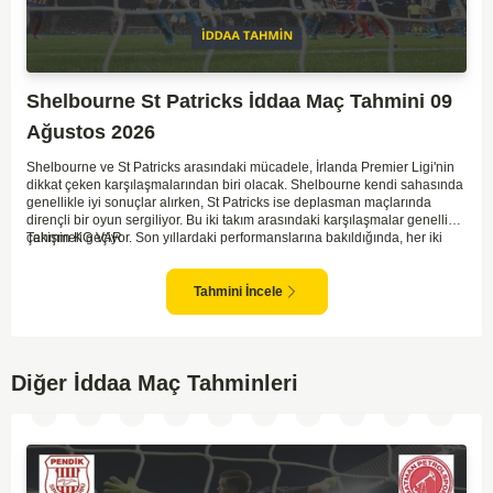
Shelbourne St Patricks İddaa Maç Tahmini 09
Ağustos 2026
Shelbourne ve St Patricks arasındaki mücadele, İrlanda Premier Ligi'nin
dikkat çeken karşılaşmalarından biri olacak. Shelbourne kendi sahasında
genellikle iyi sonuçlar alırken, St Patricks ise deplasman maçlarında
dirençli bir oyun sergiliyor. Bu iki takım arasındaki karşılaşmalar genellikle
çekişmeli geçiyor. Son yıllardaki performanslarına bakıldığında, her iki
Tahmin KG VAR
takımın da gol potansiyeli bulunduğu görülüyor. İlk yarıda denge
bozulmayabilir ancak her iki takım da gol atmak için fırsatlar arayacaktır.
İki tarafın da savunmada dikkatli olması maçın sonucunu belirleyecek.
Tahmini İncele
Diğer İddaa Maç Tahminleri