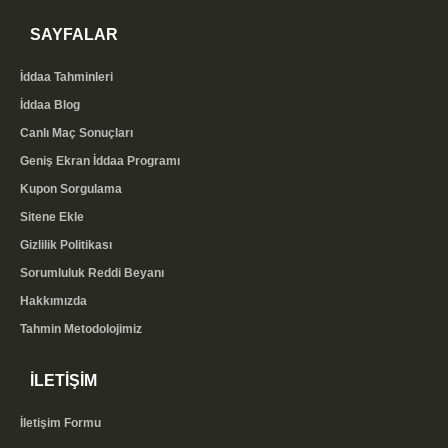
SAYFALAR
İddaa Tahminleri
İddaa Blog
Canlı Maç Sonuçları
Geniş Ekran İddaa Programı
Kupon Sorgulama
Sitene Ekle
Gizlilik Politikası
Sorumluluk Reddi Beyanı
Hakkımızda
Tahmin Metodolojimiz
İLETİŞİM
İletişim Formu