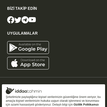
BİZİ TAKİP EDİN
UYGULAMALAR
iddaatahmin11.com
-
Copyright © 2005-2026
Tüm Hakları Saklıdır
Şirketimizle paylaştığınız kişisel verilerinizin güvenliğine önem veriyor; bu
amaçla kişisel verilerinizin hukuka uygun olarak işlenmesi ve korunması
Bu sitedeki tahmin ve analizler yalnızca
bilgilendirme amaçlıdır
;
18+
için azami hassasiyeti gösteriyoruz. Detaylı bilgi için
Gizlilik Politikamızı