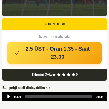
TAHMİN DETAY
İDDAA TAHMINIMIZ
2.5 ÜST - Oran 1.35 - Saat
23:00
Tahmini Oyla
0
Bu içeriği sesli dinleyebilirsiniz!
Audio
00:00
00:00
Player