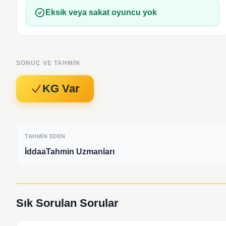
Eksik veya sakat oyuncu yok
SONUÇ VE TAHMIN
KG Var
TAHMIN EDEN
İddaaTahmin Uzmanları
Sık Sorulan Sorular