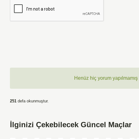
Henüz hiç yorum yapılmamış ,
251
defa okunmuştur.
İlginizi Çekebilecek Güncel Maçlar