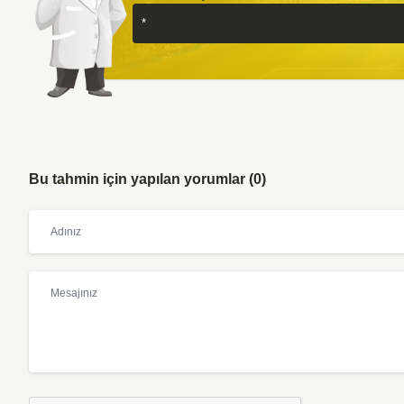
Bu tahmin için yapılan yorumlar (0)