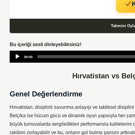
Tahmini Oyl
Bu içeriği sesli dinleyebilirsiniz!
Audio
00:00
Player
Hırvatistan vs Belç
Genel Değerlendirme
Hırvatistan, disiplinli savunma anlayışı ve taktiksel disiplin
Belçika ise hücum gücü ve dinamik oyun yapısıyla her zaman t
büyük turnuvalarda sergiledikleri performansla kalitelerini
rakibini zorlayabilir ve bu, onların gol bulma şansını arttırab