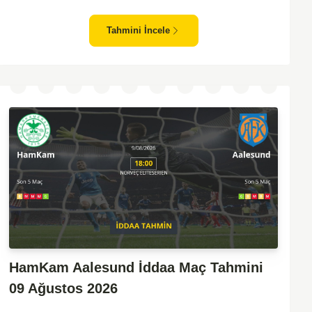
sonuçlarla taraftarlarını sevindirebilen bir ekip. Kristiansund'un
sahasında oynayacak olması, saha avantajını kullanma
Tahmini İncele
olasılıklarını artırıyor. Ancak Molde'nin tecrübe ve kadro kalitesi
faktörleri dikkate alındığında, deplasmanda da etkili bir performans
sergilemesi beklenebilir. İki takımın son dönem form durumları ve
genel konumları düşünüldüğünde, dengeli bir mücadele izleme
olasılığı yüksek. Maçın gol pozisyonları açısından zengin
geçmesi ve her iki takımın da sahada etkili olması muhtemel.
HamKam Aalesund İddaa Maç Tahmini
09 Ağustos 2026