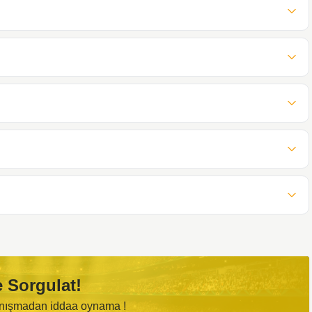
 Sorgulat!
anışmadan iddaa oynama !