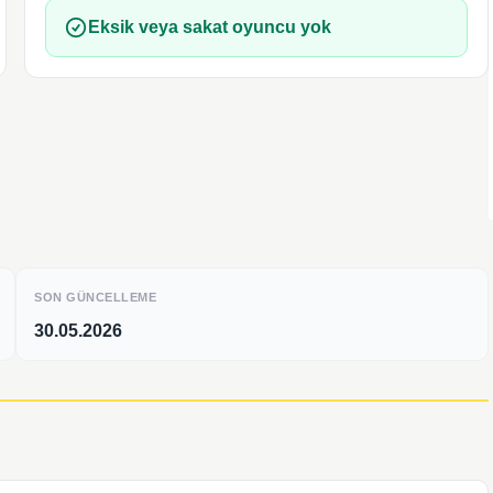
Eksik veya sakat oyuncu yok
SON GÜNCELLEME
30.05.2026