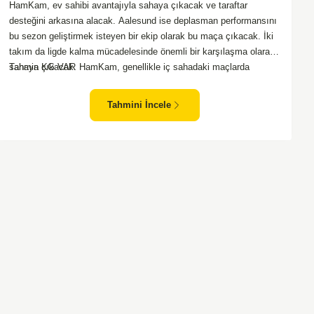
HamKam, ev sahibi avantajıyla sahaya çıkacak ve taraftar
desteğini arkasına alacak. Aalesund ise deplasman performansını
bu sezon geliştirmek isteyen bir ekip olarak bu maça çıkacak. İki
takım da ligde kalma mücadelesinde önemli bir karşılaşma olarak
sahaya çıkacak. HamKam, genellikle iç sahadaki maçlarda
Tahmin KG VAR
direncini daha iyi gösteriyor. Aalesund'un dış saha formu ise bu
maçta belirleyici unsurlardan biri olabilir. Hücum anlamında her iki
Tahmini İncele
takım da zaman zaman sıkıntı yaşasa da gol bulma ihtimalleri
yüksek.