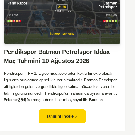
Pendikspor Batman Petrolspor İddaa
Maç Tahmini 10 Ağustos 2026
Pendikspor, TFF 1. Lig'de mücadele eden köklü bir ekip olarak
ligin orta sıralarında genellikle yer almaktadır. Batman Petrolspor,
alt liglerden gelen ve genellikle ligde kalma mücadelesi veren bir
takım görünümündedir. Pendikspor'un sahasında oynama avantajı
ve deneyimi, bu maçta önemli bir rol oynayabilir. Batman
Tahmin ÇŞ 10
Petrolspor, deplasmanda özellikle zorluk yaşayan bir ekip olarak
dikkat çekiyor. Bu bağlamda, Pendikspor'un maçın kontrolünü
Tahmini İncele
elinde tutma olasılığı daha yüksek. Takımların mevcut form
durumları ve geçmiş performanslarına bakıldığında ev sahibi
ekibin galibiyeti daha yüksek bir ihtimal sunuyor.