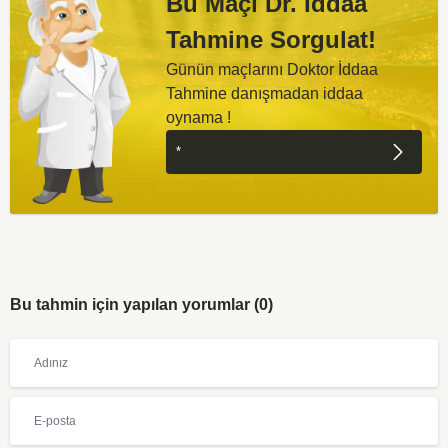
Bu Maçı Dr. İddaa
Tahmine Sorgulat!
Günün maçlarını Doktor İddaa
Tahmine danışmadan iddaa
oynama !
Bu tahmin için yapılan yorumlar (0)