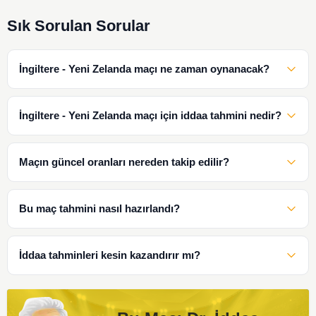
Sık Sorulan Sorular
İngiltere - Yeni Zelanda maçı ne zaman oynanacak?
İngiltere - Yeni Zelanda maçı için iddaa tahmini nedir?
Maçın güncel oranları nereden takip edilir?
Bu maç tahmini nasıl hazırlandı?
İddaa tahminleri kesin kazandırır mı?