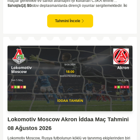
maçlar genellikle ev sahibi avantajını iyi kullanan CSKA lehine
sonuçlanır. Rostov deplasmanlarda dirençli oyunlar sergilemektedir. İki
Tahmin ÇŞ 10
takım arasındaki genel denge, CSKA'nın az farkla da olsa üstün olduğunu
göstermektedir. CSKA'nın evinde oynayacak olması ve genel istatistikler
göz önüne alındığında, CSKA'nın sahasında kolay kolay puan
Tahmini İncele
kaybetmeyeceğini söyleyebiliriz.
Lokomotiv Moscow Akron İddaa Maç Tahmini
08 Ağustos 2026
Lokomotiv Moscow, Rusya futbolunun köklü ve tanınmış ekiplerinden biri