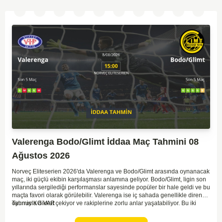
Valerenga Bodo/Glimt İddaa Maç Tahmini 08
Ağustos 2026
Norveç Eliteserien 2026'da Valerenga ve Bodo/Glimt arasında oynanacak
maç, iki güçlü ekibin karşılaşması anlamına geliyor. Bodo/Glimt, ligin son
yıllarında sergilediği performanslar sayesinde popüler bir hale geldi ve bu
maçta favori olarak görülebilir. Valerenga ise iç sahada genellikle dirençli
oyunuyla dikkat çekiyor ve rakiplerine zorlu anlar yaşatabiliyor. Bu iki
Tahmin KG VAR
takım arasındaki maçlar genellikle çekişmeli geçiyor ve bol gollü
karşılaşmalara tanık olabiliyoruz. Taraftar desteğini arkasına alarak