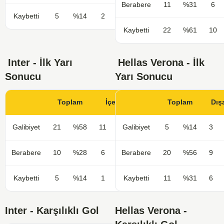
Berabere
11
%31
6
Kaybetti
5
%14
2
%11
Kaybetti
22
%61
10
Inter - İlk Yarı
Hellas Verona - İlk
Sonucu
Yarı Sonucu
Toplam
İçerde
Toplam
Dış
Galibiyet
21
%58
11
%61
Galibiyet
5
%14
3
Berabere
10
%28
6
%33
Berabere
20
%56
9
Kaybetti
5
%14
1
%6
Kaybetti
11
%31
6
Inter - Karşılıklı Gol
Hellas Verona -