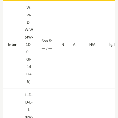
W-
W-
D-
W-W
(4W-
Son 5:
Inter
1D-
N
A
N/A
İç: N
— / —
0L,
GF
14
GA
5)
L-D-
D-L-
L
(0W-