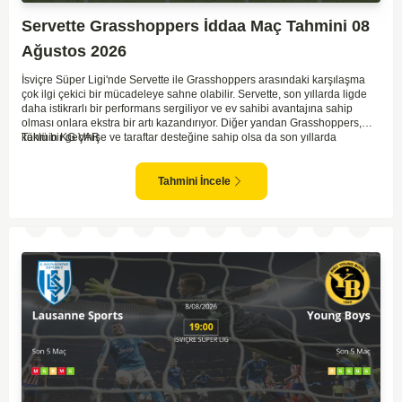
Servette Grasshoppers İddaa Maç Tahmini 08
Ağustos 2026
İsviçre Süper Ligi'nde Servette ile Grasshoppers arasındaki karşılaşma
çok ilgi çekici bir mücadeleye sahne olabilir. Servette, son yıllarda ligde
daha istikrarlı bir performans sergiliyor ve ev sahibi avantajına sahip
olması onlara ekstra bir artı kazandırıyor. Diğer yandan Grasshoppers,
köklü bir geçmişe ve taraftar desteğine sahip olsa da son yıllarda
Tahmin KG VAR
beklenilen istikrarı yakalayabilmiş değil. Servette'nin hücum hattı,
genellikle maçlarda gol yollarında etkili olurken, Grasshoppers savunma
anlamında zaman zaman sorunlar yaşayabiliyor. Bu durumda,
Tahmini İncele
karşılaşmanın gollü geçmesi muhtemel gözüküyor. İki takımın oyun tarzını
ve genel performanslarını göz önüne alırsak, karşılıklı gollerin izleneceği
bir maç olabilir.