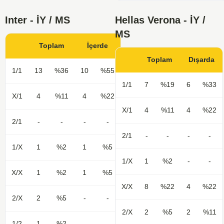
Inter - İY / MS
Hellas Verona - İY /
MS
Toplam
İçerde
Toplam
Dışarda
1/1
13
%36
10
%55
1/1
7
%19
6
%33
X/1
4
%11
4
%22
X/1
4
%11
4
%22
2/1
-
-
-
-
2/1
-
-
-
-
1/X
1
%2
1
%5
1/X
1
%2
-
-
X/X
1
%2
1
%5
X/X
8
%22
4
%22
2/X
2
%5
-
-
2/X
2
%5
2
%11
1/2
1
%2
-
-