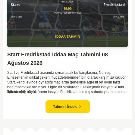
Start Fredrikstad İddaa Maç Tahmini 08
Ağustos 2026
Start ve Fredrikstad arasında oynanacak bu karşılaşma, Norveç
Eliteserien'in dikkat çeken mücadelelerinden biri olarak karşımıza çıkıyor.
Start, kendi evinde oynadığı maçlarda genellikle agresif bir oyun tarzı
benimsemekle tanınıyor. Ligde alt sıralardan uzaklaşmak isteyen iki takım
için bu maç büyük önem taşıyor. Fredrikstad ise dış sahada puan almakta
Tahmin ÇŞ 10
zorlanan bir ekip olarak biliniyor. Bu durum, ev sahibi Start'a karşı
mücadelede zorluk çıkartabilir. Maçın temposunun yüksek olacağını ve
her iki takımın da sonuca gitmeye odaklanacağını düşünüyorum.
Tahmini İncele