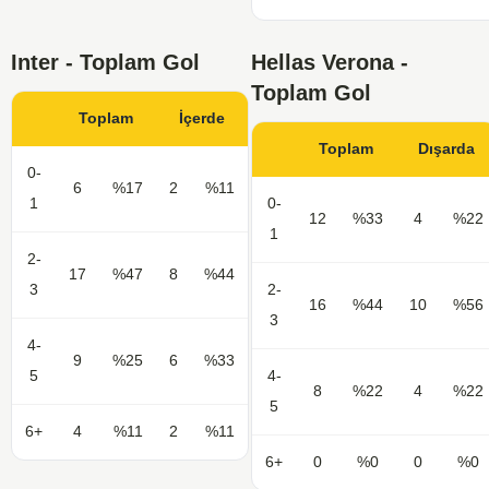
Inter - Toplam Gol
Hellas Verona -
Toplam Gol
Toplam
İçerde
Toplam
Dışarda
0-
6
%17
2
%11
1
0-
12
%33
4
%22
1
2-
17
%47
8
%44
3
2-
16
%44
10
%56
3
4-
9
%25
6
%33
5
4-
8
%22
4
%22
5
6+
4
%11
2
%11
6+
0
%0
0
%0