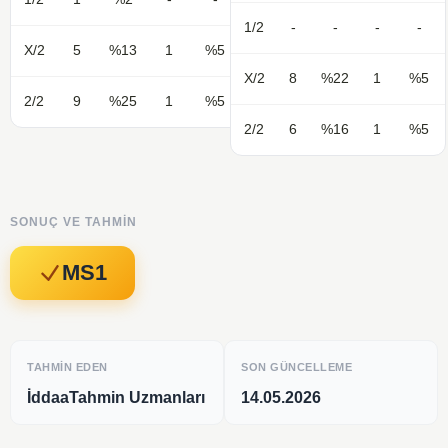
1/2
-
-
-
-
X/2
5
%13
1
%5
X/2
8
%22
1
%5
2/2
9
%25
1
%5
2/2
6
%16
1
%5
SONUÇ VE TAHMIN
MS1
TAHMIN EDEN
SON GÜNCELLEME
İddaaTahmin Uzmanları
14.05.2026