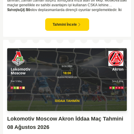
tanınan, zaman zaman sürpriz sonuçlara imza atan bir ekip. Moskova'daki
maçlar genellikle ev sahibi avantajını iyi kullanan CSKA lehine
sonuçlanır. Rostov deplasmanlarda dirençli oyunlar sergilemektedir. İki
Tahmin ÇŞ 10
takım arasındaki genel denge, CSKA'nın az farkla da olsa üstün olduğunu
göstermektedir. CSKA'nın evinde oynayacak olması ve genel istatistikler
göz önüne alındığında, CSKA'nın sahasında kolay kolay puan
Tahmini İncele
kaybetmeyeceğini söyleyebiliriz.
Lokomotiv Moscow Akron İddaa Maç Tahmini
08 Ağustos 2026