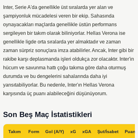
Inter, Serie A'da genellikle üst sıralarda yer alan ve
şampiyonluk mücadelesi veren bir ekip. Sahasında
oynayacakları maçlarda genellikle üstün performans
sergileyen bir takım olarak biliniyorlar. Hellas Verona ise
genellikle ligde orta sıralarda yer almaktadır ve zaman
zaman sürpriz sonuçlara imza atabilirler. Ancak, Inter gibi bir
rakibe karşı deplasmanda işleri oldukça zor olacaktır. Inter'in
hücum ve savunma hattı çoğu takıma göre daha oturmuş
durumda ve bu dengelerini sahalarında daha iyi
yansıtabiliyorlar. Bu nedenle, Inter'ın Hellas Verona
karşısında üç puanı alabileceğini düşünüyorum.
Son Beş Maç İstatistikleri
Takım
Form
Gol (A/Y)
xG
xGA
Şut/İsabet
Puan 