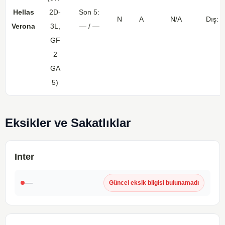
Hellas
2D-
Son 5:
N
A
N/A
Dış: 
Verona
3L,
— / —
GF
2
GA
5)
Eksikler ve Sakatlıklar
Inter
—
Güncel eksik bilgisi bulunamadı