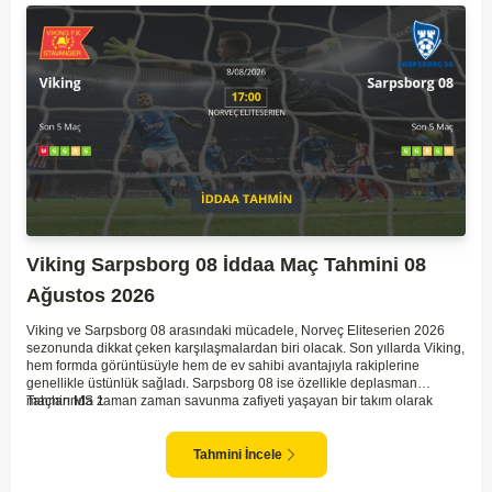
Viking Sarpsborg 08 İddaa Maç Tahmini 08
Ağustos 2026
Viking ve Sarpsborg 08 arasındaki mücadele, Norveç Eliteserien 2026
sezonunda dikkat çeken karşılaşmalardan biri olacak. Son yıllarda Viking,
hem formda görüntüsüyle hem de ev sahibi avantajıyla rakiplerine
genellikle üstünlük sağladı. Sarpsborg 08 ise özellikle deplasman
maçlarında zaman zaman savunma zafiyeti yaşayan bir takım olarak
Tahmin MS 1
dikkat çekiyor. Viking'in sahasında kontrollü oynaması, onları favori
yapıyor. Sarpsborg'un ise sürpriz yapabilme potansiyeli olsa da,
genellikle güçlü rakipler karşısında tutunmakta zorlandıkları biliniyor. Bu
Tahmini İncele
doğrultuda, Viking'in galibiyete yakın olabileceği bir maç beklenebilir.