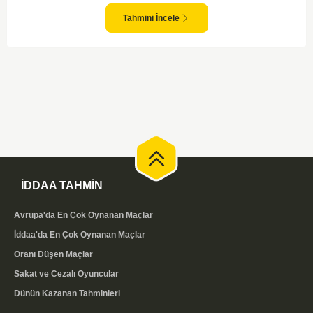
karşılaşmalara tanık olabiliyoruz. Taraftar desteğini arkasına alarak
sahasında etkili performans sergileyen Valerenga, Bodo/Glimt karşısında
Tahmini İncele
gol bulmakta zorlanmayabilir. Aynı şekilde, Bodo/Glimt'in de hücum gücü
düşünüldüğünde karşılıklı goller izleyeceğimiz bir maç olması muhtemel
görünüyor.
İDDAA TAHMİN
Avrupa'da En Çok Oynanan Maçlar
İddaa'da En Çok Oynanan Maçlar
Oranı Düşen Maçlar
Sakat ve Cezalı Oyuncular
Dünün Kazanan Tahminleri