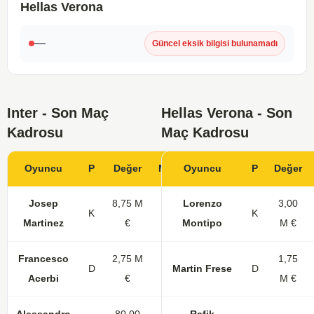
Hellas Verona
—
Güncel eksik bilgisi bulunamadı
Inter - Son Maç
Hellas Verona - Son
Kadrosu
Maç Kadrosu
Oyuncu
P
Değer
Maç
Oyuncu
Gol
KK
P
Değer
Josep
8,75 M
Lorenzo
3,00
K
4
K
Martinez
€
Montipo
M €
Francesco
2,75 M
1,75
D
17
Martin Frese
D
Acerbi
€
M €