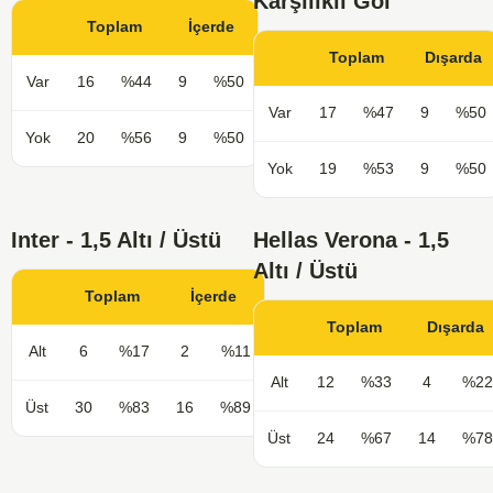
Karşılıklı Gol
Toplam
İçerde
Toplam
Dışarda
Var
16
%44
9
%50
Var
17
%47
9
%50
Yok
20
%56
9
%50
Yok
19
%53
9
%50
Inter - 1,5 Altı / Üstü
Hellas Verona - 1,5
Altı / Üstü
Toplam
İçerde
Toplam
Dışarda
Alt
6
%17
2
%11
Alt
12
%33
4
%22
Üst
30
%83
16
%89
Üst
24
%67
14
%78