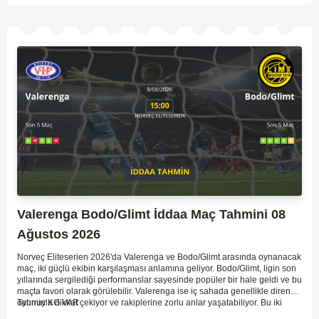
Valerenga Bodo/Glimt İddaa Maç Tahmini 08
Ağustos 2026
Norveç Eliteserien 2026'da Valerenga ve Bodo/Glimt arasında oynanacak
maç, iki güçlü ekibin karşılaşması anlamına geliyor. Bodo/Glimt, ligin son
yıllarında sergilediği performanslar sayesinde popüler bir hale geldi ve bu
maçta favori olarak görülebilir. Valerenga ise iç sahada genellikle dirençli
oyunuyla dikkat çekiyor ve rakiplerine zorlu anlar yaşatabiliyor. Bu iki
Tahmin KG VAR
takım arasındaki maçlar genellikle çekişmeli geçiyor ve bol gollü