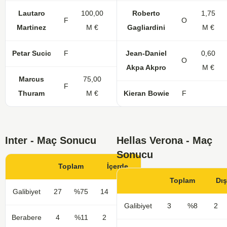
Lautaro
100,00
Roberto
1,75
F
28
17
O
Martinez
M €
Gagliardini
M €
Petar Sucic
F
32
Jean-Daniel
2
0,60
O
Akpa Akpro
M €
Marcus
75,00
F
29
13
Thuram
M €
Kieran Bowie
F
Inter - Maç Sonucu
Hellas Verona - Maç
Sonucu
Toplam
İçerde
Toplam
Dı
Galibiyet
27
%75
14
%78
Galibiyet
3
%8
2
Berabere
4
%11
2
%11