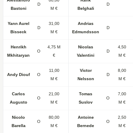
Alessandro
80,00
Rafik
D
28
1
D
Bastoni
M €
Belghali
Yann Aurel
31,00
Andrias
D
22
3
D
Bisseck
M €
Edmundsson
Henrikh
4,75 M
Nicolas
4,50
O
28
4
D
Mkhitaryan
€
Valentini
M €
11,00
Victor
8,00
Andy Diouf
O
17
D
M €
Nelsson
M €
Carlos
21,00
Tomas
7,00
O
32
1
O
Augusto
M €
Suslov
M €
Nicolo
80,00
Antoine
2,50
O
33
3
O
Barella
M €
Bernede
M €