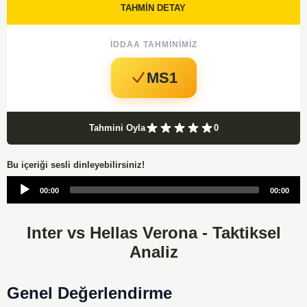
TAHMİN DETAY
İDDAA TAHMINIMIZ
MS1
Tahmini Oyla
0
Bu içeriği sesli dinleyebilirsiniz!
Audio
00:00
00:00
Player
Inter vs Hellas Verona - Taktiksel
Analiz
Genel Değerlendirme