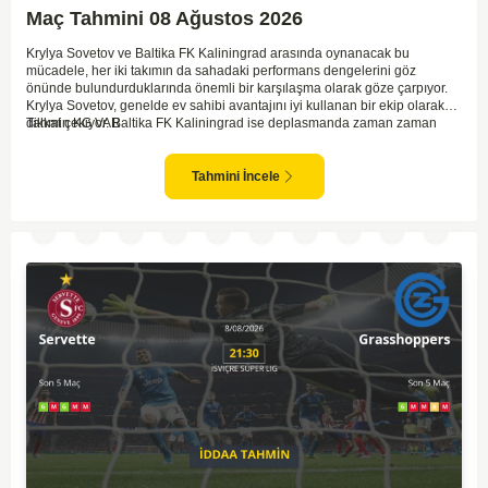
Maç Tahmini 08 Ağustos 2026
Krylya Sovetov ve Baltika FK Kaliningrad arasında oynanacak bu
mücadele, her iki takımın da sahadaki performans dengelerini göz
önünde bulundurduklarında önemli bir karşılaşma olarak göze çarpıyor.
Krylya Sovetov, genelde ev sahibi avantajını iyi kullanan bir ekip olarak
dikkat çekiyor. Baltika FK Kaliningrad ise deplasmanda zaman zaman
Tahmin KG VAR
sürpriz sonuçlar elde eden bir takım olarak bilinir. Krylya Sovetov'un saha
ve seyirci desteğini arkasına alarak gol yollarında etkili olması, maçın
seyrini değiştirebilecek bir faktör olarak değerlendiriliyor. Bununla birlikte,
Tahmini İncele
Baltika'nın savunma direncini kırabilmesi, maçı daha heyecanlı hale
getirebilir. İki takımın da skor üretme potansiyeline sahip olması göz
önünde bulundurularak, karşılıklı gol olası bir sonuç gibi duruyor.