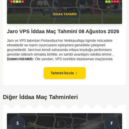
Jaro VPS İddaa Maç Tahmini 08 Ağustos 2026
Jaro ve VPS takımları Finlandiya'nın Veikkausliiga liginde mücadele
etmektedir ve marin oyuncuların eşleşmesi genellikle çekişmeli
geçmektedir. Jaro'nun kendi sahasında ortaya koyduğu performans
genelde istikrarlı olmakla birlikte, ev sahibi avantajını sıklıkla lehine
çevirebilmektedir. Öte yandan, VPS özellikle deplasman maçlarında
Tahmin KG VAR
zaman zaman zorluk yaşayabilmektedir ancak hücum anlamında etkili
anlar yakalayabilmektedir. İki takım arasındaki tarihsel rekabet dikkate
alındığında, maçın dengede geçmesi olasıdır ve her iki tarafın da gol
Tahmini İncele
şansı bulunmaktadır. Özellikle Jaro'nun savunma zaafları ve VPS'nin hızlı
hücum gücü göz önüne alındığında, her iki takımın da fileleri
havalandırması muhtemeldir. Bu bağlamda, maçın hem mücadeleci hem
de gollü geçeceği öngörülmektedir.
Diğer İddaa Maç Tahminleri