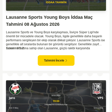
Lausanne Sports Young Boys İddaa Maç
Tahmini 08 Ağustos 2026
Lausanne Sports ve Young Boys karşılaşması, İsviçre Süper Ligi'nde
önemli bir mücadele olacak. Young Boys, ligde genellikle daha başarılı
performans sergileyen bir ekip olarak dikkat çekiyor. Lausanne Sports ise
genellikle alt sıralarda bulunan bir görüntü sergiliyor. Genellikle zayıf
savunma hattına sahip olan Lausanne, güçlü rakibi karşısında
Tahmin MS 2
zorlanabilir. Young Boys'un hücum hattı rakibine göre daha etkili olabilir.
Maçın sonucunda Young Boys'un galip gelme olasılığı yüksek görünüyor.
Tahmini İncele