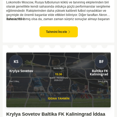
Lokomotiv Moscow, Rusya futbolunun köklü ve tanınmış ekiplerinden biri
olarak genellikle kendi sahasında oldukça güçlü performanslar sergileme
eğilimindedir. Rakiplerinden daha yüksek kalibreli futbol oynadıkları ve
geçmişte de önemli başarılar elde ettikleri biliniyor. Diğer taraftan Akron,
daha az tanınmış olsa da, zaman zaman sürpriz sonuçlar almayı başaran
Tahmin MS 1
bir takım olarak dikkat çekmektedir. Ancak genellikle Lokomotiv gibi köklü
ve güçlü ekipler karşısında istikrarlı bir performans sergilemekte
zorlanabilirler. Lokomotiv Moscow'un mevcut form durumunun ve evinde
Tahmini İncele
oynama avantajının, bu karşılaşmada belirleyici olması muhtemel
gözüküyor. Bu sebeple, maç sonucu olarak Lokomotiv’in galibiyetle
ayrılması daha yüksek ihtimal taşımaktadır.
Krylya Sovetov Baltika FK Kaliningrad İddaa