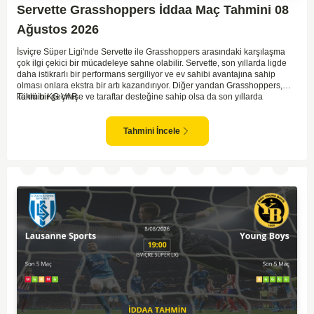
Servette Grasshoppers İddaa Maç Tahmini 08
Ağustos 2026
İsviçre Süper Ligi'nde Servette ile Grasshoppers arasındaki karşılaşma
çok ilgi çekici bir mücadeleye sahne olabilir. Servette, son yıllarda ligde
daha istikrarlı bir performans sergiliyor ve ev sahibi avantajına sahip
olması onlara ekstra bir artı kazandırıyor. Diğer yandan Grasshoppers,
köklü bir geçmişe ve taraftar desteğine sahip olsa da son yıllarda
Tahmin KG VAR
beklenilen istikrarı yakalayabilmiş değil. Servette'nin hücum hattı,
genellikle maçlarda gol yollarında etkili olurken, Grasshoppers savunma
anlamında zaman zaman sorunlar yaşayabiliyor. Bu durumda,
Tahmini İncele
karşılaşmanın gollü geçmesi muhtemel gözüküyor. İki takımın oyun tarzını
ve genel performanslarını göz önüne alırsak, karşılıklı gollerin izleneceği
bir maç olabilir.