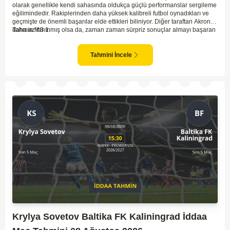
olarak genellikle kendi sahasında oldukça güçlü performanslar sergileme
eğilimindedir. Rakiplerinden daha yüksek kalibreli futbol oynadıkları ve
geçmişte de önemli başarılar elde ettikleri biliniyor. Diğer taraftan Akron,
daha az tanınmış olsa da, zaman zaman sürpriz sonuçlar almayı başaran
Tahmin MS 1
bir takım olarak dikkat çekmektedir. Ancak genellikle Lokomotiv gibi köklü
ve güçlü ekipler karşısında istikrarlı bir performans sergilemekte
zorlanabilirler. Lokomotiv Moscow'un mevcut form durumunun ve evinde
Tahmini İncele
oynama avantajının, bu karşılaşmada belirleyici olması muhtemel
gözüküyor. Bu sebeple, maç sonucu olarak Lokomotiv’in galibiyetle
ayrılması daha yüksek ihtimal taşımaktadır.
Krylya Sovetov Baltika FK Kaliningrad İddaa