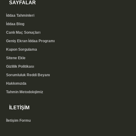
SAYFALAR
İddaa Tahminleri
İddaa Blog
Canlı Maç Sonuçları
Geniş Ekran İddaa Programı
Kupon Sorgulama
Sitene Ekle
Gizlilik Politikası
Sorumluluk Reddi Beyanı
Hakkımızda
Tahmin Metodolojimiz
İLETİŞİM
İletişim Formu