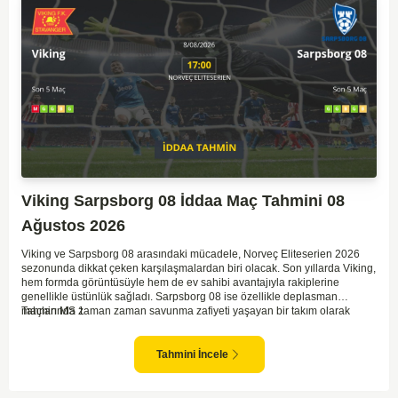
Viking Sarpsborg 08 İddaa Maç Tahmini 08
Ağustos 2026
Viking ve Sarpsborg 08 arasındaki mücadele, Norveç Eliteserien 2026
sezonunda dikkat çeken karşılaşmalardan biri olacak. Son yıllarda Viking,
hem formda görüntüsüyle hem de ev sahibi avantajıyla rakiplerine
genellikle üstünlük sağladı. Sarpsborg 08 ise özellikle deplasman
maçlarında zaman zaman savunma zafiyeti yaşayan bir takım olarak
Tahmin MS 1
dikkat çekiyor. Viking'in sahasında kontrollü oynaması, onları favori
yapıyor. Sarpsborg'un ise sürpriz yapabilme potansiyeli olsa da,
genellikle güçlü rakipler karşısında tutunmakta zorlandıkları biliniyor. Bu
Tahmini İncele
doğrultuda, Viking'in galibiyete yakın olabileceği bir maç beklenebilir.