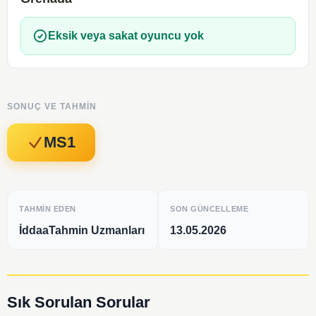
Eksik veya sakat oyuncu yok
SONUÇ VE TAHMIN
MS1
TAHMIN EDEN
SON GÜNCELLEME
İddaaTahmin Uzmanları
13.05.2026
Sık Sorulan Sorular