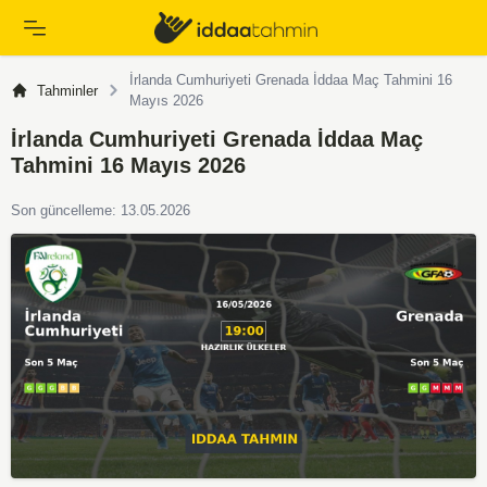
İrlanda Cumhuriyeti Grenada İddaa Maç Tahmini 16
Tahminler
Mayıs 2026
İrlanda Cumhuriyeti Grenada İddaa Maç
Tahmini 16 Mayıs 2026
Son güncelleme: 13.05.2026