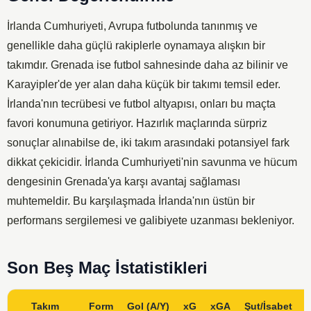
İrlanda Cumhuriyeti, Avrupa futbolunda tanınmış ve
genellikle daha güçlü rakiplerle oynamaya alışkın bir
takımdır. Grenada ise futbol sahnesinde daha az bilinir ve
Karayipler'de yer alan daha küçük bir takımı temsil eder.
İrlanda'nın tecrübesi ve futbol altyapısı, onları bu maçta
favori konumuna getiriyor. Hazırlık maçlarında sürpriz
sonuçlar alınabilse de, iki takım arasındaki potansiyel fark
dikkat çekicidir. İrlanda Cumhuriyeti'nin savunma ve hücum
dengesinin Grenada'ya karşı avantaj sağlaması
muhtemeldir. Bu karşılaşmada İrlanda'nın üstün bir
performans sergilemesi ve galibiyete uzanması bekleniyor.
Son Beş Maç İstatistikleri
Takım
Form
Gol (A/Y)
xG
xGA
Şut/İsabet