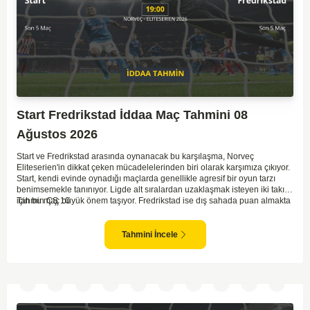
Start Fredrikstad İddaa Maç Tahmini 08
Ağustos 2026
Start ve Fredrikstad arasında oynanacak bu karşılaşma, Norveç
Eliteserien'in dikkat çeken mücadelelerinden biri olarak karşımıza çıkıyor.
Start, kendi evinde oynadığı maçlarda genellikle agresif bir oyun tarzı
benimsemekle tanınıyor. Ligde alt sıralardan uzaklaşmak isteyen iki takım
için bu maç büyük önem taşıyor. Fredrikstad ise dış sahada puan almakta
Tahmin ÇŞ 10
zorlanan bir ekip olarak biliniyor. Bu durum, ev sahibi Start'a karşı
mücadelede zorluk çıkartabilir. Maçın temposunun yüksek olacağını ve
her iki takımın da sonuca gitmeye odaklanacağını düşünüyorum.
Tahmini İncele