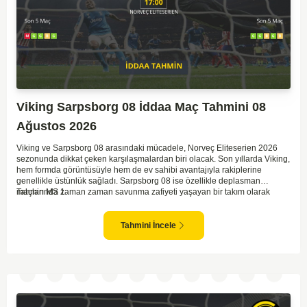
Viking Sarpsborg 08 İddaa Maç Tahmini 08
Ağustos 2026
Viking ve Sarpsborg 08 arasındaki mücadele, Norveç Eliteserien 2026
sezonunda dikkat çeken karşılaşmalardan biri olacak. Son yıllarda Viking,
hem formda görüntüsüyle hem de ev sahibi avantajıyla rakiplerine
genellikle üstünlük sağladı. Sarpsborg 08 ise özellikle deplasman
maçlarında zaman zaman savunma zafiyeti yaşayan bir takım olarak
Tahmin MS 1
dikkat çekiyor. Viking'in sahasında kontrollü oynaması, onları favori
yapıyor. Sarpsborg'un ise sürpriz yapabilme potansiyeli olsa da,
genellikle güçlü rakipler karşısında tutunmakta zorlandıkları biliniyor. Bu
Tahmini İncele
doğrultuda, Viking'in galibiyete yakın olabileceği bir maç beklenebilir.