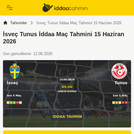
Tahminler
İsveç Tunus İddaa Maç Tahmini 15 Haziran 2026
İsveç Tunus İddaa Maç Tahmini 15 Haziran
2026
Son güncelleme: 12.06.2026