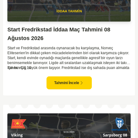
Start Fredrikstad İddaa Maç Tahmini 08
Ağustos 2026
Start ve Fredrikstad arasında oynanacak bu karşılaşma, Norveç
Eliteserien'in dikkat çeken mücadelelerinden biri olarak karşımıza çıkıyor.
Start, kendi evinde oynadığı maçlarda genellikle agresif bir oyun tarzı
benimsemekle tanınıyor. Ligde alt sıralardan uzaklaşmak isteyen iki takım
için bu maç büyük önem taşıyor. Fredrikstad ise dış sahada puan almakta
Tahmin ÇŞ 10
zorlanan bir ekip olarak biliniyor. Bu durum, ev sahibi Start'a karşı
mücadelede zorluk çıkartabilir. Maçın temposunun yüksek olacağını ve
her iki takımın da sonuca gitmeye odaklanacağını düşünüyorum.
Tahmini İncele