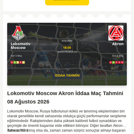
kaybetmeyeceğini söyleyebiliriz.
Lokomotiv Moscow Akron İddaa Maç Tahmini
08 Ağustos 2026
Lokomotiv Moscow, Rusya futbolunun köklü ve tanınmış ekiplerinden biri
olarak genellikle kendi sahasında oldukça güçlü performanslar sergileme
eğilimindedir. Rakiplerinden daha yüksek kalibreli futbol oynadıkları ve
geçmişte de önemli başarılar elde ettikleri biliniyor. Diğer taraftan Akron,
daha az tanınmış olsa da, zaman zaman sürpriz sonuçlar almayı başaran
Tahmin MS 1