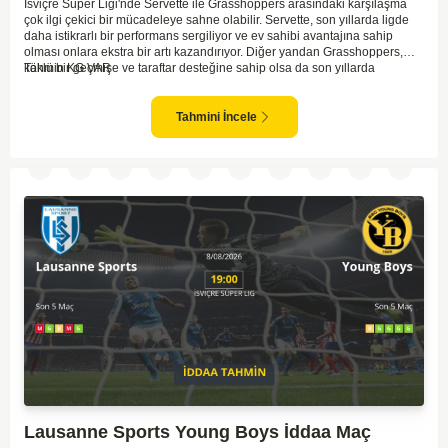
İsviçre Süper Ligi'nde Servette ile Grasshoppers arasındaki karşılaşma
çok ilgi çekici bir mücadeleye sahne olabilir. Servette, son yıllarda ligde
daha istikrarlı bir performans sergiliyor ve ev sahibi avantajına sahip
olması onlara ekstra bir artı kazandırıyor. Diğer yandan Grasshoppers,
köklü bir geçmişe ve taraftar desteğine sahip olsa da son yıllarda
Tahmin KG VAR
beklenilen istikrarı yakalayabilmiş değil. Servette'nin hücum hattı,
genellikle maçlarda gol yollarında etkili olurken, Grasshoppers savunma
anlamında zaman zaman sorunlar yaşayabiliyor. Bu durumda,
Tahmini İncele
karşılaşmanın gollü geçmesi muhtemel gözüküyor. İki takımın oyun tarzını
ve genel performanslarını göz önüne alırsak, karşılıklı gollerin izleneceği
bir maç olabilir.
Lausanne Sports Young Boys İddaa Maç