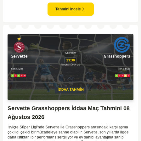
ve seyirci desteğini arkasına alarak gol yollarında etkili olması, maçın
seyrini değiştirebilecek bir faktör olarak değerlendiriliyor. Bununla birlikte,
Tahmini İncele
Baltika'nın savunma direncini kırabilmesi, maçı daha heyecanlı hale
getirebilir. İki takımın da skor üretme potansiyeline sahip olması göz
önünde bulundurularak, karşılıklı gol olası bir sonuç gibi duruyor.
Servette Grasshoppers İddaa Maç Tahmini 08
Ağustos 2026
İsviçre Süper Ligi'nde Servette ile Grasshoppers arasındaki karşılaşma
çok ilgi çekici bir mücadeleye sahne olabilir. Servette, son yıllarda ligde
daha istikrarlı bir performans sergiliyor ve ev sahibi avantajına sahip