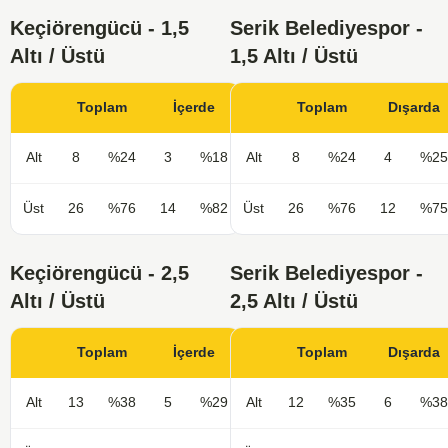
Keçiörengücü - 1,5
Serik Belediyespor -
Altı / Üstü
1,5 Altı / Üstü
Toplam
İçerde
Toplam
Dışarda
Alt
8
%24
3
%18
Alt
8
%24
4
%25
Üst
26
%76
14
%82
Üst
26
%76
12
%75
Keçiörengücü - 2,5
Serik Belediyespor -
Altı / Üstü
2,5 Altı / Üstü
Toplam
İçerde
Toplam
Dışarda
Alt
13
%38
5
%29
Alt
12
%35
6
%38