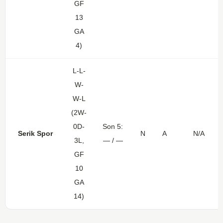
GF
13
GA
4)
L-L-
W-
W-L
(2W-
0D-
Son 5:
Serik Spor
N
A
N/A
3L,
— / —
GF
10
GA
14)