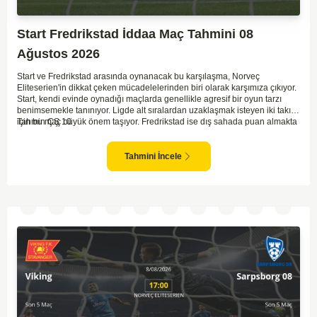
Start Fredrikstad İddaa Maç Tahmini 08
Ağustos 2026
Start ve Fredrikstad arasında oynanacak bu karşılaşma, Norveç
Eliteserien'in dikkat çeken mücadelelerinden biri olarak karşımıza çıkıyor.
Start, kendi evinde oynadığı maçlarda genellikle agresif bir oyun tarzı
benimsemekle tanınıyor. Ligde alt sıralardan uzaklaşmak isteyen iki takım
için bu maç büyük önem taşıyor. Fredrikstad ise dış sahada puan almakta
Tahmin ÇŞ 10
zorlanan bir ekip olarak biliniyor. Bu durum, ev sahibi Start'a karşı
mücadelede zorluk çıkartabilir. Maçın temposunun yüksek olacağını ve
her iki takımın da sonuca gitmeye odaklanacağını düşünüyorum.
Tahmini İncele