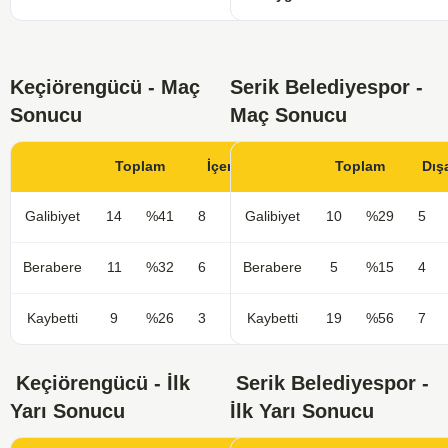
Keçiörengücü - Maç
Serik Belediyespor -
Sonucu
Maç Sonucu
Toplam
İçerde
Toplam
Dış
Galibiyet
14
%41
8
%47
Galibiyet
10
%29
5
Berabere
11
%32
6
%35
Berabere
5
%15
4
Kaybetti
9
%26
3
%18
Kaybetti
19
%56
7
Keçiörengücü - İlk
Serik Belediyespor -
Yarı Sonucu
İlk Yarı Sonucu