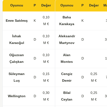
Oyuncu
P
Değer
Maç
Oyuncu
Gol
KK
P
Değer
M
0,10
Baha
Emre Satılmış
K
16
K
M €
Karakaya
İshak
0,10
Aleksandr
D
31
3
D
3
Karaoğul
M €
Martynov
Oğuzcan
0,10
Alan
D
32
4
D
1
Çalışkan
M €
Montes
Süleyman
0,15
Cengiz
0,25
D
15
D
Luş
M €
Demir
M €
0,30
Bilal
0,25
Wellington
D
14
2
1
D
3
M €
Ceylan
M €