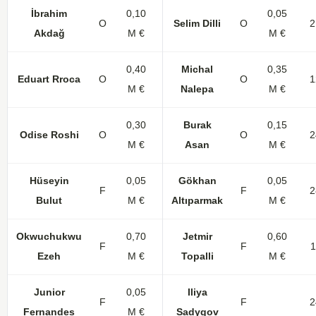
İbrahim
0,10
0,05
O
30
Selim Dilli
1
1
O
2
Akdağ
M €
M €
0,40
Michal
0,35
Eduart Rroca
O
16
1
O
1
M €
Nalepa
M €
0,30
Burak
0,15
Odise Roshi
O
32
7
O
2
M €
Asan
M €
Hüseyin
0,05
Gökhan
0,05
F
24
4
F
2
Bulut
M €
Altıparmak
M €
Okwuchukwu
0,70
Jetmir
0,60
F
32
11
F
1
Ezeh
M €
Topalli
M €
Junior
0,05
Iliya
F
31
9
F
2
Fernandes
M €
Sadygov