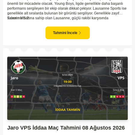
önemli bir mücadele olacak. Young Boys, ligde genellikle daha başarılı
performans sergileyen bir ekip olarak dikkat çekiyor. Lausanne Sports ise
genellikle alt sıralarda bulunan bir görüntü sergiliyor. Genellikle zayıf
savunma hattına sahip olan Lausanne, güçlü rakibi karşısında
Tahmin MS 2
zorlanabilir. Young Boys'un hücum hattı rakibine göre daha etkili olabilir.
Maçın sonucunda Young Boys'un galip gelme olasılığı yüksek görünüyor.
Tahmini İncele
Jaro VPS İddaa Maç Tahmini 08 Ağustos 2026