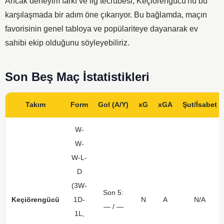
Ancak deneyim farkı ve lig tecrübesi, Keçiörengücü'nü bu
karşılaşmada bir adım öne çıkarıyor. Bu bağlamda, maçın
favorisinin genel tabloya ve popülariteye dayanarak ev
sahibi ekip olduğunu söyleyebiliriz.
Son Beş Maç İstatistikleri
Takım
Form
Gol (A/Y)
xG
xGA
Şut/İsabet
W-
W-
W-L-
D
(3W-
Son 5:
Keçiörengücü
1D-
N
A
N/A
— / —
1L,