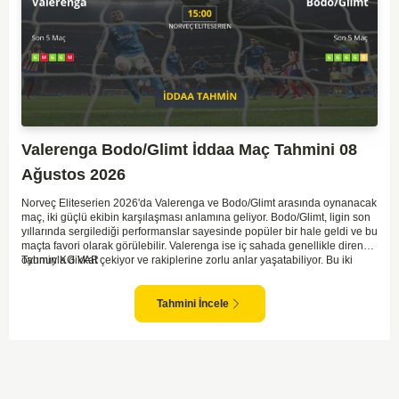
Valerenga Bodo/Glimt İddaa Maç Tahmini 08
Ağustos 2026
Norveç Eliteserien 2026'da Valerenga ve Bodo/Glimt arasında oynanacak
maç, iki güçlü ekibin karşılaşması anlamına geliyor. Bodo/Glimt, ligin son
yıllarında sergilediği performanslar sayesinde popüler bir hale geldi ve bu
maçta favori olarak görülebilir. Valerenga ise iç sahada genellikle dirençli
oyunuyla dikkat çekiyor ve rakiplerine zorlu anlar yaşatabiliyor. Bu iki
Tahmin KG VAR
takım arasındaki maçlar genellikle çekişmeli geçiyor ve bol gollü
karşılaşmalara tanık olabiliyoruz. Taraftar desteğini arkasına alarak
sahasında etkili performans sergileyen Valerenga, Bodo/Glimt karşısında
Tahmini İncele
gol bulmakta zorlanmayabilir. Aynı şekilde, Bodo/Glimt'in de hücum gücü
düşünüldüğünde karşılıklı goller izleyeceğimiz bir maç olması muhtemel
görünüyor.