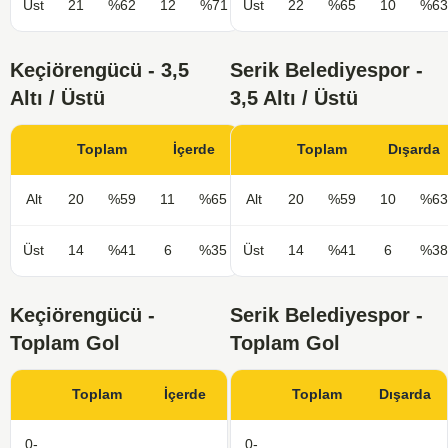
Üst
21
%62
12
%71
Üst
22
%65
10
%63
Keçiörengücü - 3,5
Serik Belediyespor -
Altı / Üstü
3,5 Altı / Üstü
Toplam
İçerde
Toplam
Dışarda
Alt
20
%59
11
%65
Alt
20
%59
10
%63
Üst
14
%41
6
%35
Üst
14
%41
6
%38
Keçiörengücü -
Serik Belediyespor -
Toplam Gol
Toplam Gol
Toplam
İçerde
Toplam
Dışarda
0-
0-