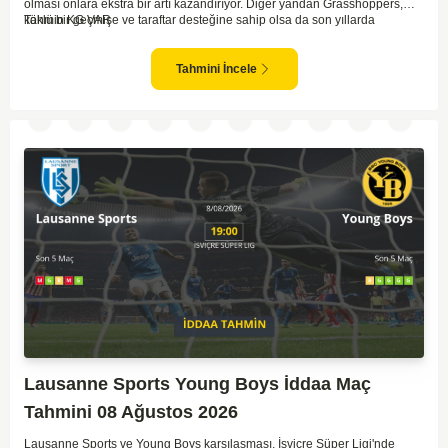
olması onlara ekstra bir artı kazandırıyor. Diğer yandan Grasshoppers,
köklü bir geçmişe ve taraftar desteğine sahip olsa da son yıllarda
Tahmin KG VAR
beklenilen istikrarı yakalayabilmiş değil. Servette'nin hücum hattı,
genellikle maçlarda gol yollarında etkili olurken, Grasshoppers savunma
anlamında zaman zaman sorunlar yaşayabiliyor. Bu durumda,
Tahmini İncele
karşılaşmanın gollü geçmesi muhtemel gözüküyor. İki takımın oyun tarzını
ve genel performanslarını göz önüne alırsak, karşılıklı gollerin izleneceği
bir maç olabilir.
Lausanne Sports Young Boys İddaa Maç
Tahmini 08 Ağustos 2026
Lausanne Sports ve Young Boys karşılaşması, İsviçre Süper Ligi'nde