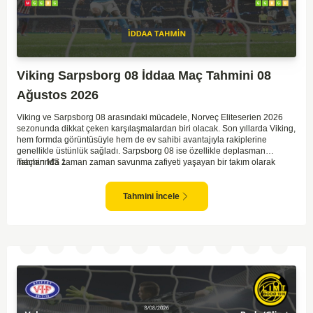
Viking Sarpsborg 08 İddaa Maç Tahmini 08
Ağustos 2026
Viking ve Sarpsborg 08 arasındaki mücadele, Norveç Eliteserien 2026
sezonunda dikkat çeken karşılaşmalardan biri olacak. Son yıllarda Viking,
hem formda görüntüsüyle hem de ev sahibi avantajıyla rakiplerine
genellikle üstünlük sağladı. Sarpsborg 08 ise özellikle deplasman
maçlarında zaman zaman savunma zafiyeti yaşayan bir takım olarak
Tahmin MS 1
dikkat çekiyor. Viking'in sahasında kontrollü oynaması, onları favori
yapıyor. Sarpsborg'un ise sürpriz yapabilme potansiyeli olsa da,
genellikle güçlü rakipler karşısında tutunmakta zorlandıkları biliniyor. Bu
Tahmini İncele
doğrultuda, Viking'in galibiyete yakın olabileceği bir maç beklenebilir.