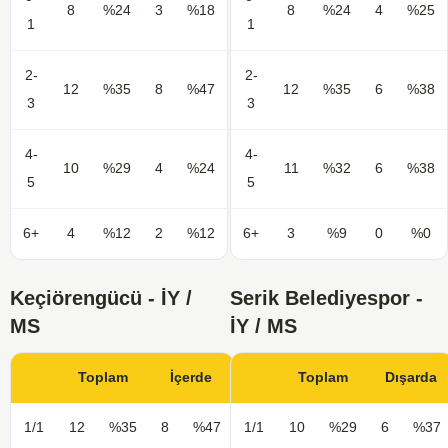
8
%24
3
%18
8
%24
4
%25
1
1
2-
2-
12
%35
8
%47
12
%35
6
%38
3
3
4-
4-
10
%29
4
%24
11
%32
6
%38
5
5
6+
4
%12
2
%12
6+
3
%9
0
%0
Keçiörengücü - İY /
Serik Belediyespor -
MS
İY / MS
Toplam
İçerde
Toplam
Dışarda
1/1
12
%35
8
%47
1/1
10
%29
6
%37