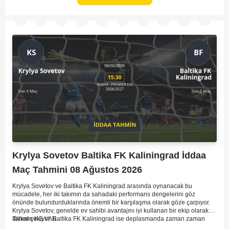
oynama avantajının, bu karşılaşmada belirleyici olması muhtemel
gözüküyor. Bu sebeple, maç sonucu olarak Lokomotiv’in galibiyetle
ayrılması daha yüksek ihtimal taşımaktadır.
Krylya Sovetov Baltika FK Kaliningrad İddaa
Maç Tahmini 08 Ağustos 2026
Krylya Sovetov ve Baltika FK Kaliningrad arasında oynanacak bu
mücadele, her iki takımın da sahadaki performans dengelerini göz
önünde bulundurduklarında önemli bir karşılaşma olarak göze çarpıyor.
Krylya Sovetov, genelde ev sahibi avantajını iyi kullanan bir ekip olarak
dikkat çekiyor. Baltika FK Kaliningrad ise deplasmanda zaman zaman
Tahmin KG VAR
sürpriz sonuçlar elde eden bir takım olarak bilinir. Krylya Sovetov'un saha