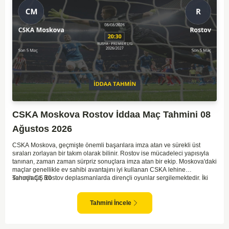
CSKA Moskova Rostov İddaa Maç Tahmini 08
Ağustos 2026
CSKA Moskova, geçmişte önemli başarılara imza atan ve sürekli üst
sıraları zorlayan bir takım olarak bilinir. Rostov ise mücadeleci yapısıyla
tanınan, zaman zaman sürpriz sonuçlara imza atan bir ekip. Moskova'daki
maçlar genellikle ev sahibi avantajını iyi kullanan CSKA lehine
sonuçlanır. Rostov deplasmanlarda dirençli oyunlar sergilemektedir. İki
Tahmin ÇŞ 10
takım arasındaki genel denge, CSKA'nın az farkla da olsa üstün olduğunu
göstermektedir. CSKA'nın evinde oynayacak olması ve genel istatistikler
göz önüne alındığında, CSKA'nın sahasında kolay kolay puan
Tahmini İncele
kaybetmeyeceğini söyleyebiliriz.