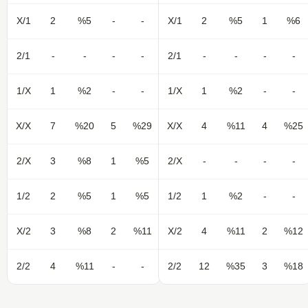
X/1
2
%5
-
-
X/1
2
%5
1
%6
2/1
-
-
-
-
2/1
-
-
-
-
1/X
1
%2
-
-
1/X
1
%2
-
-
X/X
7
%20
5
%29
X/X
4
%11
4
%25
2/X
3
%8
1
%5
2/X
-
-
-
-
1/2
2
%5
1
%5
1/2
1
%2
-
-
X/2
3
%8
2
%11
X/2
4
%11
2
%12
2/2
4
%11
-
-
2/2
12
%35
3
%18