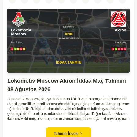
Lokomotiv Moscow Akron İddaa Maç Tahmini
08 Ağustos 2026
Lokomotiv Moscow, Rusya futbolunun köklü ve tanınmış ekiplerinden biri
olarak genellikle kendi sahasında oldukça güçlü performanslar sergileme
eğilimindedir. Rakiplerinden daha yüksek kalibreli futbol oynadıkları ve
geçmişte de önemli başarılar elde ettikleri biliniyor. Diğer taraftan Akron,
daha az tanınmış olsa da, zaman zaman sürpriz sonuçlar almayı başaran
Tahmin MS 1
bir takım olarak dikkat çekmektedir. Ancak genellikle Lokomotiv gibi köklü
ve güçlü ekipler karşısında istikrarlı bir performans sergilemekte
zorlanabilirler. Lokomotiv Moscow'un mevcut form durumunun ve evinde
Tahmini İncele