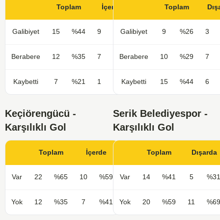
Toplam
İçerde
Toplam
Dış
Galibiyet
15
%44
9
%53
Galibiyet
9
%26
3
Berabere
12
%35
7
%41
Berabere
10
%29
7
Kaybetti
7
%21
1
%6
Kaybetti
15
%44
6
Keçiörengücü -
Serik Belediyespor -
Karşılıklı Gol
Karşılıklı Gol
Toplam
İçerde
Toplam
Dışarda
Var
22
%65
10
%59
Var
14
%41
5
%3
Yok
12
%35
7
%41
Yok
20
%59
11
%6