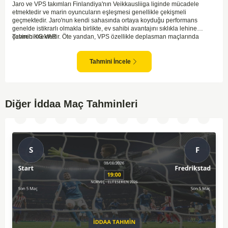
Jaro ve VPS takımları Finlandiya'nın Veikkausliiga liginde mücadele
etmektedir ve marin oyuncuların eşleşmesi genellikle çekişmeli
geçmektedir. Jaro'nun kendi sahasında ortaya koyduğu performans
genelde istikrarlı olmakla birlikte, ev sahibi avantajını sıklıkla lehine
çevirebilmektedir. Öte yandan, VPS özellikle deplasman maçlarında
Tahmin KG VAR
zaman zaman zorluk yaşayabilmektedir ancak hücum anlamında etkili
anlar yakalayabilmektedir. İki takım arasındaki tarihsel rekabet dikkate
alındığında, maçın dengede geçmesi olasıdır ve her iki tarafın da gol
Tahmini İncele
şansı bulunmaktadır. Özellikle Jaro'nun savunma zaafları ve VPS'nin hızlı
hücum gücü göz önüne alındığında, her iki takımın da fileleri
havalandırması muhtemeldir. Bu bağlamda, maçın hem mücadeleci hem
de gollü geçeceği öngörülmektedir.
Diğer İddaa Maç Tahminleri