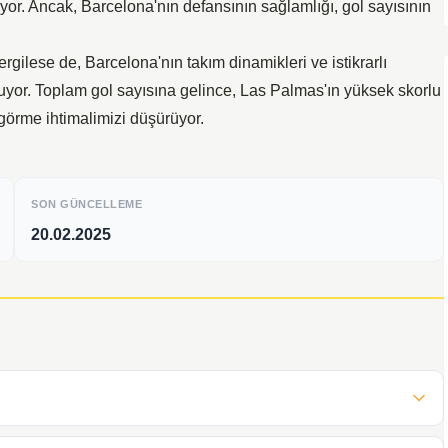
iyor. Ancak, Barcelona'nın defansının sağlamlığı, gol sayısının
or
decrease
gilese de, Barcelona'nın takım dinamikleri ve istikrarlı
volume.
uyor. Toplam gol sayısına gelince, Las Palmas'ın yüksek skorlu
i görme ihtimalimizi düşürüyor.
SON GÜNCELLEME
20.02.2025