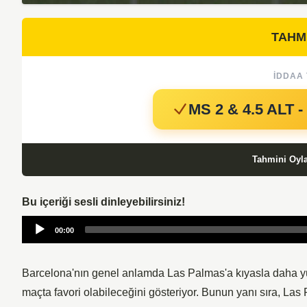
TAHM
İDDAA 
MS 2 & 4.5 ALT -
Tahmini Oyl
Bu içeriği sesli dinleyebilirsiniz!
Audio
00:00
Player
Barcelona'nın genel anlamda Las Palmas'a kıyasla daha yük
maçta favori olabileceğini gösteriyor. Bunun yanı sıra, La