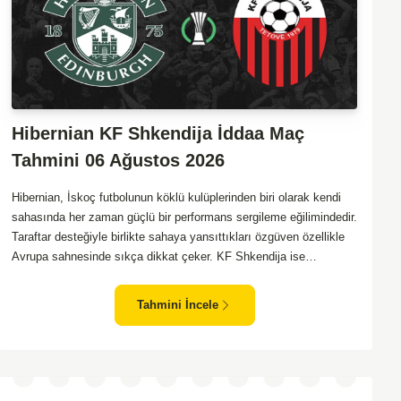
Hibernian KF Shkendija İddaa Maç
Tahmini 06 Ağustos 2026
Hibernian, İskoç futbolunun köklü kulüplerinden biri olarak kendi
sahasında her zaman güçlü bir performans sergileme eğilimindedir.
Taraftar desteğiyle birlikte sahaya yansıttıkları özgüven özellikle
Avrupa sahnesinde sıkça dikkat çeker. KF Shkendija ise
Makedonya'nın önemli temsilcilerinden biri olarak son yıllarda
Avrupa maceralarında tecrübe biriktirmektedir. Ancak deplasman
Tahmini İncele
maçlarında zaman zaman istikrarsız sonuçlar alabilmekteler.
Hibernian'ın genel olarak daha organize oynayan bir ekip olması,
maçın favorisi olmalarını sağlıyor. İki takımın da hücuma dayalı
futbol oynama eğilimleri göz önüne alındığında maçın gollü geçme
ihtimali yüksek.