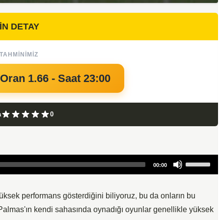
İN DETAY
TAHMINIMIZ
 Oran 1.66 - Saat 23:00
a
0
Use
00:00
Up/Down
Arrow
keys
sek performans gösterdiğini biliyoruz, bu da onların bu
to
s Palmas'ın kendi sahasında oynadığı oyunlar genellikle yüksek
increase