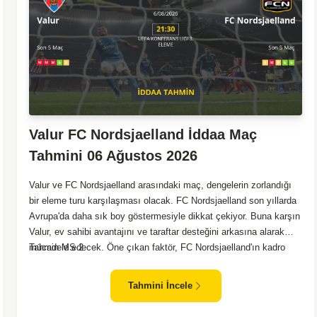
Valur FC Nordsjaelland İddaa Maç
Tahmini 06 Ağustos 2026
Valur ve FC Nordsjaelland arasındaki maç, dengelerin zorlandığı
bir eleme turu karşılaşması olacak. FC Nordsjaelland son yıllarda
Avrupa'da daha sık boy göstermesiyle dikkat çekiyor. Buna karşın
Valur, ev sahibi avantajını ve taraftar desteğini arkasına alarak
mücadele edecek. Öne çıkan faktör, FC Nordsjaelland'ın kadro
Tahmin MS 2
derinliği ve tecrübeli oyuncularından güç alarak maça çıkacak
olması. Valur için zorlu bir görev olsa da, sahalarında oynamaları
Tahmini İncele
bir avantaj yaratıyor. Toplamda daha fazla deneyime sahip olan
konuk takımın üstün gelmesi olası duruyor.