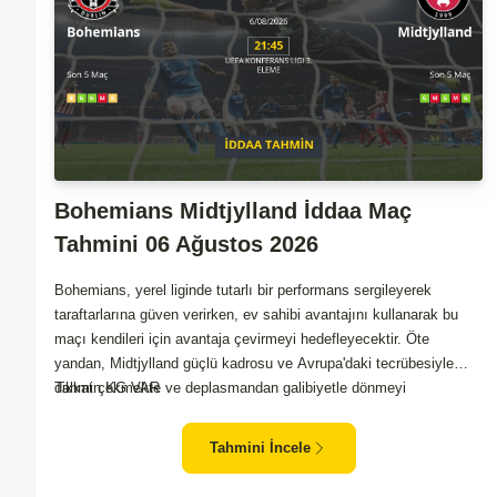
Bohemians Midtjylland İddaa Maç
Tahmini 06 Ağustos 2026
Bohemians, yerel liginde tutarlı bir performans sergileyerek
taraftarlarına güven verirken, ev sahibi avantajını kullanarak bu
maçı kendileri için avantaja çevirmeyi hedefleyecektir. Öte
yandan, Midtjylland güçlü kadrosu ve Avrupa'daki tecrübesiyle
dikkat çekmekte ve deplasmandan galibiyetle dönmeyi
Tahmin KG VAR
amaçlamaktadır. Bohemians'ın savunması, etkili Midtjylland
hücumlarına karşı dirençli bir performans göstermek zorunda
Tahmini İncele
kalacak. Midtjylland ise, Bohemians'ın agresif oyun tarzıyla başa
çıkmak için stratejik hamleler geliştirmeli. Maçta her iki takımın da