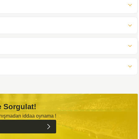
 Sorgulat!
anışmadan iddaa oynama !