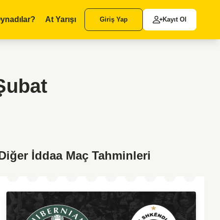
ynadılar?
At Yarışı
Giriş Yap
Kayıt Ol
Şubat
Diğer İddaa Maç Tahminleri