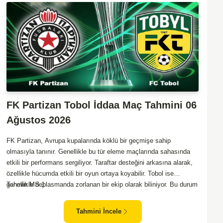
FK Partizan Tobol İddaa Maç Tahmini 06
Ağustos 2026
FK Partizan, Avrupa kupalarında köklü bir geçmişe sahip
olmasıyla tanınır. Genellikle bu tür eleme maçlarında sahasında
etkili bir performans sergiliyor. Taraftar desteğini arkasına alarak,
özellikle hücumda etkili bir oyun ortaya koyabilir. Tobol ise
genellikle deplasmanda zorlanan bir ekip olarak biliniyor. Bu durum
Tahmin MS 1
Partizan'ın avantajını artırabilir. Partizan'ın maçı kazanma olasılığı
yüksek görünüyor.
Tahmini İncele