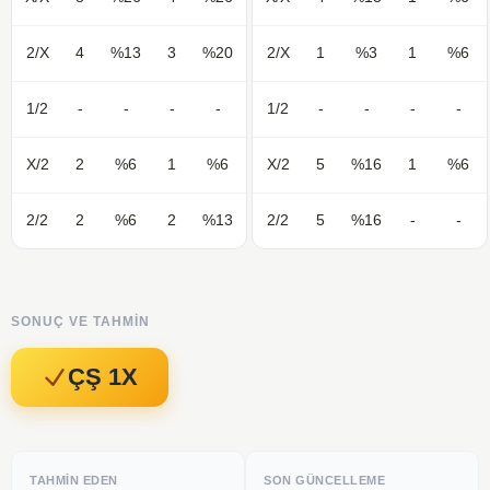
2/X
4
%13
3
%20
2/X
1
%3
1
%6
1/2
-
-
-
-
1/2
-
-
-
-
X/2
2
%6
1
%6
X/2
5
%16
1
%6
2/2
2
%6
2
%13
2/2
5
%16
-
-
SONUÇ VE TAHMIN
ÇŞ 1X
TAHMIN EDEN
SON GÜNCELLEME