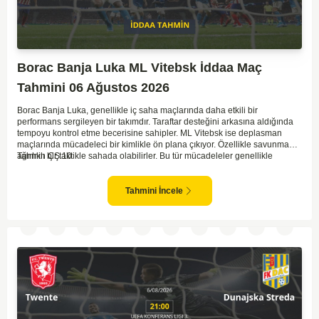
Borac Banja Luka ML Vitebsk İddaa Maç
Tahmini 06 Ağustos 2026
Borac Banja Luka, genellikle iç saha maçlarında daha etkili bir
performans sergileyen bir takımdır. Taraftar desteğini arkasına aldığında
tempoyu kontrol etme becerisine sahipler. ML Vitebsk ise deplasman
maçlarında mücadeleci bir kimlikle ön plana çıkıyor. Özellikle savunma
ağırlıklı bir taktikle sahada olabilirler. Bu tür mücadeleler genellikle
Tahmin ÇŞ 10
temkinli ve az gollü geçebilir. İki tarafın da tur atlama isteği dikkate
alındığında, dengeli bir oyun bekleniyor.
Tahmini İncele