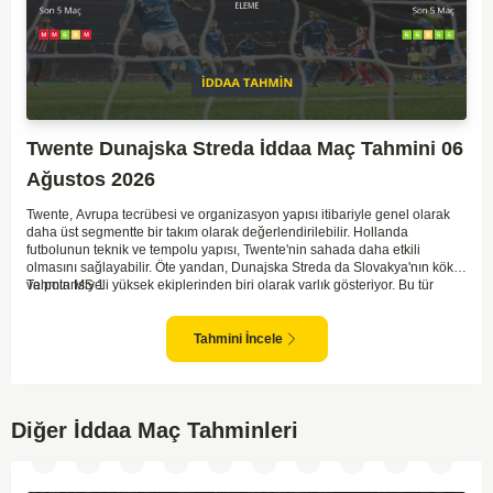
Twente Dunajska Streda İddaa Maç Tahmini 06
Ağustos 2026
Twente, Avrupa tecrübesi ve organizasyon yapısı itibariyle genel olarak
daha üst segmentte bir takım olarak değerlendirilebilir. Hollanda
futbolunun teknik ve tempolu yapısı, Twente'nin sahada daha etkili
olmasını sağlayabilir. Öte yandan, Dunajska Streda da Slovakya'nın köklü
ve potansiyeli yüksek ekiplerinden biri olarak varlık gösteriyor. Bu tür
Tahmin MS 1
eleme maçlarında ev sahibi avantajı önemli bir etken olabilir. Twente'nin
saha ve seyirci avantajını kullanarak maça daha baskın başlaması olası.
Ancak Dunajska Streda'nın mücadeleci yapısı ve sürpriz gol bulma
Tahmini İncele
yeteneği dengeleri bozabilir.
Diğer İddaa Maç Tahminleri