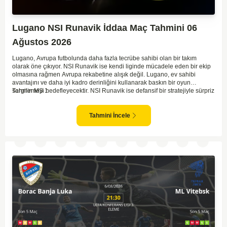
Lugano NSI Runavik İddaa Maç Tahmini 06
Ağustos 2026
Lugano, Avrupa futbolunda daha fazla tecrübe sahibi olan bir takım
olarak öne çıkıyor. NSI Runavik ise kendi liginde mücadele eden bir ekip
olmasına rağmen Avrupa rekabetine alışık değil. Lugano, ev sahibi
avantajını ve daha iyi kadro derinliğini kullanarak baskın bir oyun
sergilemeyi hedefleyecektir. NSI Runavik ise defansif bir stratejiyle sürpriz
Tahmin MS 1
peşinde koşabilir. Lugano'nun saha ve seyirci avantajıyla birlikte, maçı
kazanma ihtimali oldukça yüksek görünüyor. İki takım arasındaki kalite
farkı göz önüne alındığında, Lugano galibiyete yakın olan taraftır.
Tahmini İncele