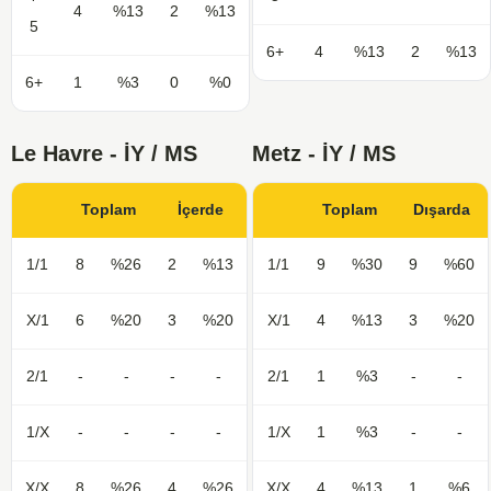
4
%13
2
%13
5
6+
4
%13
2
%13
6+
1
%3
0
%0
Le Havre - İY / MS
Metz - İY / MS
Toplam
İçerde
Toplam
Dışarda
1/1
8
%26
2
%13
1/1
9
%30
9
%60
X/1
6
%20
3
%20
X/1
4
%13
3
%20
2/1
-
-
-
-
2/1
1
%3
-
-
1/X
-
-
-
-
1/X
1
%3
-
-
X/X
8
%26
4
%26
X/X
4
%13
1
%6