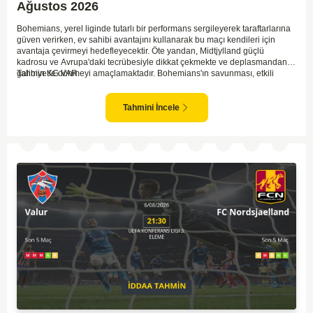
Ağustos 2026
Bohemians, yerel liginde tutarlı bir performans sergileyerek taraftarlarına
güven verirken, ev sahibi avantajını kullanarak bu maçı kendileri için
avantaja çevirmeyi hedefleyecektir. Öte yandan, Midtjylland güçlü
kadrosu ve Avrupa'daki tecrübesiyle dikkat çekmekte ve deplasmandan
galibiyetle dönmeyi amaçlamaktadır. Bohemians'ın savunması, etkili
Tahmin KG VAR
Midtjylland hücumlarına karşı dirençli bir performans göstermek zorunda
kalacak. Midtjylland ise, Bohemians'ın agresif oyun tarzıyla başa çıkmak
için stratejik hamleler geliştirmeli. Maçta her iki takımın da gol fırsatları
Tahmini İncele
bulabileceği açık; dolayısıyla tempolu ve çekişmeli bir karşılaşma olabilir.
Dengelerin çabuk değişebileceği bu tür eleme maçlarında dikkatli olmak
gerekli.