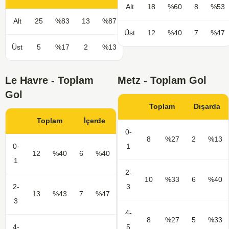
Alt
18
%60
8
%53
Alt
25
%83
13
%87
Üst
12
%40
7
%47
Üst
5
%17
2
%13
Le Havre - Toplam
Metz - Toplam Gol
Gol
Toplam
Dışarda
Toplam
İçerde
0-
8
%27
2
%13
0-
1
12
%40
6
%40
1
2-
10
%33
6
%40
2-
3
13
%43
7
%47
3
4-
8
%27
5
%33
4-
5