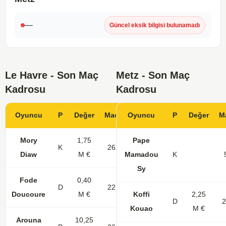
—
Güncel eksik bilgisi bulunamadı
Le Havre - Son Maç
Metz - Son Maç
Kadrosu
Kadrosu
Oyuncu
P
Değer
Maç
Oyuncu
Gol
KK
P
Değer
M
Mory
1,75
Pape
K
26
Diaw
M €
Mamadou
K
Sy
Fode
0,40
D
22
2
Doucoure
M €
Koffi
2,25
D
2
Kouao
M €
Arouna
10,25