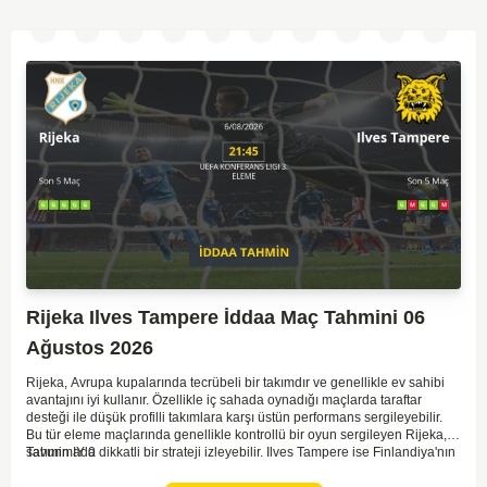
Rijeka Ilves Tampere İddaa Maç Tahmini 06
Ağustos 2026
Rijeka, Avrupa kupalarında tecrübeli bir takımdır ve genellikle ev sahibi
avantajını iyi kullanır. Özellikle iç sahada oynadığı maçlarda taraftar
desteği ile düşük profilli takımlara karşı üstün performans sergileyebilir.
Bu tür eleme maçlarında genellikle kontrollü bir oyun sergileyen Rijeka,
savunmada dikkatli bir strateji izleyebilir. Ilves Tampere ise Finlandiya'nın
Tahmin IY 0
köklü kulüplerinden biri olmasına rağmen Avrupa arenasında fazla