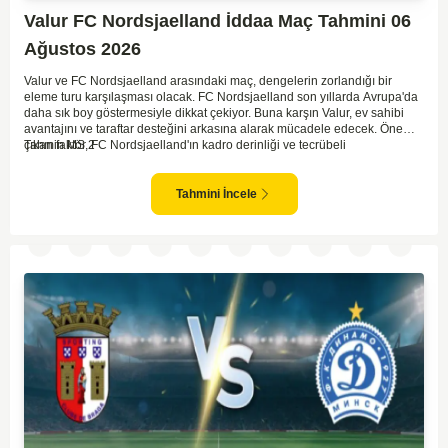
Valur FC Nordsjaelland İddaa Maç Tahmini 06
Ağustos 2026
Valur ve FC Nordsjaelland arasındaki maç, dengelerin zorlandığı bir
eleme turu karşılaşması olacak. FC Nordsjaelland son yıllarda Avrupa'da
daha sık boy göstermesiyle dikkat çekiyor. Buna karşın Valur, ev sahibi
avantajını ve taraftar desteğini arkasına alarak mücadele edecek. Öne
çıkan faktör, FC Nordsjaelland'ın kadro derinliği ve tecrübeli
Tahmin MS 2
oyuncularından güç alarak maça çıkacak olması. Valur için zorlu bir görev
olsa da, sahalarında oynamaları bir avantaj yaratıyor. Toplamda daha
fazla deneyime sahip olan konuk takımın üstün gelmesi olası duruyor.
Tahmini İncele