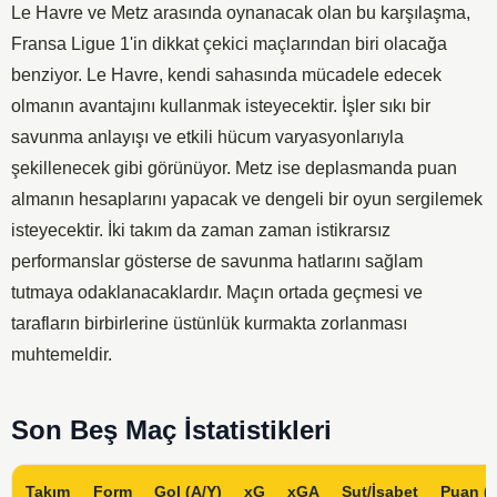
Le Havre ve Metz arasında oynanacak olan bu karşılaşma,
Fransa Ligue 1'in dikkat çekici maçlarından biri olacağa
benziyor. Le Havre, kendi sahasında mücadele edecek
olmanın avantajını kullanmak isteyecektir. İşler sıkı bir
savunma anlayışı ve etkili hücum varyasyonlarıyla
şekillenecek gibi görünüyor. Metz ise deplasmanda puan
almanın hesaplarını yapacak ve dengeli bir oyun sergilemek
isteyecektir. İki takım da zaman zaman istikrarsız
performanslar gösterse de savunma hatlarını sağlam
tutmaya odaklanacaklardır. Maçın ortada geçmesi ve
tarafların birbirlerine üstünlük kurmakta zorlanması
muhtemeldir.
Son Beş Maç İstatistikleri
Takım
Form
Gol (A/Y)
xG
xGA
Şut/İsabet
Puan (