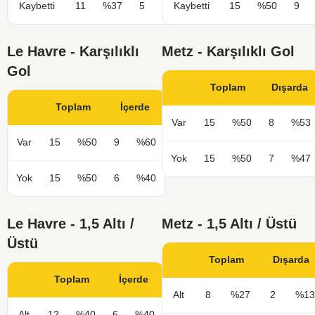
Kaybetti
11
%37
5
%33
Kaybetti
15
%50
9
Le Havre - Karşılıklı
Metz - Karşılıklı Gol
Gol
Toplam
Dışarda
Toplam
İçerde
Var
15
%50
8
%53
Var
15
%50
9
%60
Yok
15
%50
7
%47
Yok
15
%50
6
%40
Le Havre - 1,5 Altı /
Metz - 1,5 Altı / Üstü
Üstü
Toplam
Dışarda
Toplam
İçerde
Alt
8
%27
2
%13
Alt
12
%40
6
%40