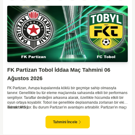
FK Partizan Tobol İddaa Maç Tahmini 06
Ağustos 2026
FK Partizan, Avrupa kupalarında köklü bir geçmişe sahip olmasıyla
tanınır. Genellikle bu tür eleme maçlarında sahasında etkili bir performans
sergiliyor. Taraftar desteğini arkasına alarak, özellikle hücumda etkili bir
oyun ortaya koyabilir. Tobol ise genellikle deplasmanda zorlanan bir ekip
olarak biliniyor. Bu durum Partizan'ın avantajını artırabilir. Partizan'ın maçı
Tahmin MS 1
kazanma olasılığı yüksek görünüyor.
Tahmini İncele