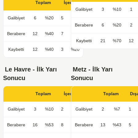
Toplam
İçerde
Galibiyet
3
%10
1
Galibiyet
6
%20
5
%33
Berabere
6
%20
2
Berabere
12
%40
7
%47
Kaybetti
21
%70
12
Kaybetti
12
%40
3
%20
Le Havre - İlk Yarı
Metz - İlk Yarı
Sonucu
Sonucu
Toplam
İçerde
Toplam
Dış
Galibiyet
3
%10
2
%13
Galibiyet
2
%7
1
Berabere
16
%53
8
%53
Berabere
13
%43
5