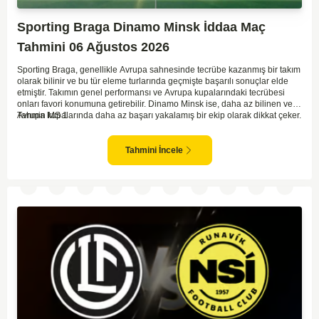
Sporting Braga Dinamo Minsk İddaa Maç
Tahmini 06 Ağustos 2026
Sporting Braga, genellikle Avrupa sahnesinde tecrübe kazanmış bir takım
olarak bilinir ve bu tür eleme turlarında geçmişte başarılı sonuçlar elde
etmiştir. Takımın genel performansı ve Avrupa kupalarındaki tecrübesi
onları favori konumuna getirebilir. Dinamo Minsk ise, daha az bilinen ve
Avrupa kupalarında daha az başarı yakalamış bir ekip olarak dikkat çeker.
Tahmin MS 1
Genel olarak, Sporting Braga'nın daha dominant ve oyun kontrolünü
elinde tutarak maçı geçirebileceği beklenebilir. İki takımın arasındaki
kalite farkı Braga'nın lehine görünüyor. Bu bağlamda, ev sahibi ekibin iyi
Tahmini İncele
bir sonuçla bu turu geçebileceği öngörülebilir.