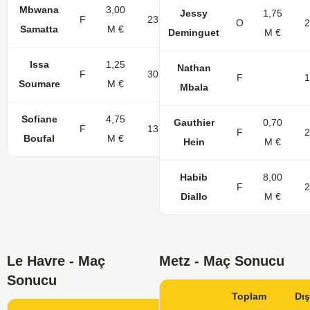
Mbwana
3,00
Jessy
1,75
F
23
1
O
2
Samatta
M €
Deminguet
M €
Issa
1,25
Nathan
F
30
6
F
1
Soumare
M €
Mbala
Sofiane
4,75
Gauthier
0,70
F
13
1
F
2
Boufal
M €
Hein
M €
Habib
8,00
F
2
Diallo
M €
Le Havre - Maç
Metz - Maç Sonucu
Sonucu
Toplam
Dı