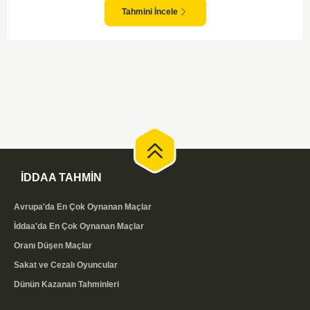
tecrübesi olmayan bir ekip. Ilves, deplasman maçlarında zaman zaman
zorluklar yaşayabilir ve bu, Rijeka karşısında daha defansif bir strateji
Tahmini İncele
izlemelerine sebep olabilir. Maç sonucunda ev sahibi ekibin avantajlı
olduğunu düşünmekle birlikte, oyun temposunun ilk yarıda düşük
seyredeceği görüşündeyim.
İDDAA TAHMİN
Avrupa'da En Çok Oynanan Maçlar
İddaa'da En Çok Oynanan Maçlar
Oranı Düşen Maçlar
Sakat ve Cezalı Oyuncular
Dünün Kazanan Tahminleri