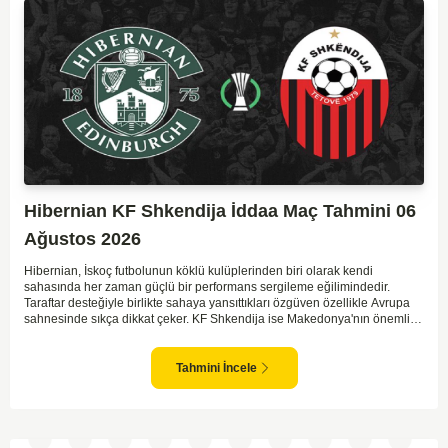
Hibernian KF Shkendija İddaa Maç Tahmini 06
Ağustos 2026
Hibernian, İskoç futbolunun köklü kulüplerinden biri olarak kendi
sahasında her zaman güçlü bir performans sergileme eğilimindedir.
Taraftar desteğiyle birlikte sahaya yansıttıkları özgüven özellikle Avrupa
sahnesinde sıkça dikkat çeker. KF Shkendija ise Makedonya'nın önemli
temsilcilerinden biri olarak son yıllarda Avrupa maceralarında tecrübe
biriktirmektedir. Ancak deplasman maçlarında zaman zaman istikrarsız
sonuçlar alabilmekteler. Hibernian'ın genel olarak daha organize
Tahmini İncele
oynayan bir ekip olması, maçın favorisi olmalarını sağlıyor. İki takımın da
hücuma dayalı futbol oynama eğilimleri göz önüne alındığında maçın
gollü geçme ihtimali yüksek.