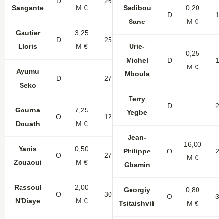
D
26
1
2
Sangante
M €
Sadibou
0,20
D
1
Sane
M €
Gautier
3,25
D
25
1
1
Lloris
M €
Urie-
0,25
Michel
D
1
M €
Ayumu
Mboula
D
27
Seko
Terry
D
2
Gourna
7,25
Yegbe
O
12
Douath
M €
Jean-
16,00
Yanis
0,50
Philippe
O
2
O
27
M €
Zouaoui
M €
Gbamin
Rassoul
2,00
Georgiy
0,80
O
30
4
O
3
N'Diaye
M €
Tsitaishvili
M €