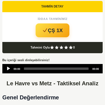
TAHMİN DETAY
İDDAA TAHMINIMIZ
ÇŞ 1X
Tahmini Oyla
0
Bu içeriği sesli dinleyebilirsiniz!
Audio
00:00
00:00
Player
Le Havre vs Metz - Taktiksel Analiz
Genel Değerlendirme