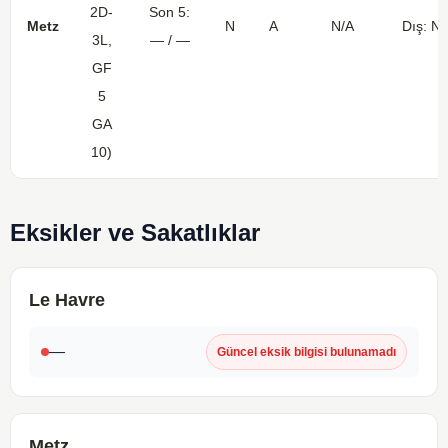
2D-
Son 5:
Metz
N
A
N/A
Dış: N/
3L,
— / —
GF
5
GA
10)
Eksikler ve Sakatlıklar
Le Havre
—
Güncel eksik bilgisi bulunamadı
Metz