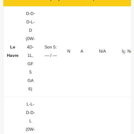
D-D-
D-L-
D
(0W-
Le
4D-
Son 5:
N
A
N/A
İç: N/
Havre
1L,
— / —
GF
5
GA
6)
L-L-
D-D-
L
(0W-