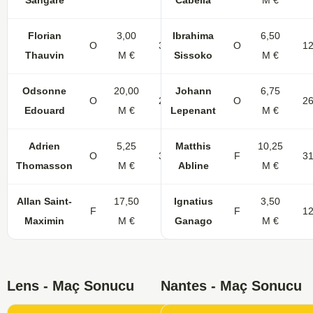
Sangare
Cabella
M €
Florian
3,00
Ibrahima
6,50
O
31
10
O
1
Thauvin
M €
Sissoko
M €
Odsonne
20,00
Johann
6,75
O
27
12
O
2
Edouard
M €
Lepenant
M €
Adrien
5,25
Matthis
10,25
O
30
3
F
3
Thomasson
M €
Abline
M €
Allan Saint-
17,50
Ignatius
3,50
F
9
3
F
1
Maximin
M €
Ganago
M €
Lens - Maç Sonucu
Nantes - Maç Sonucu