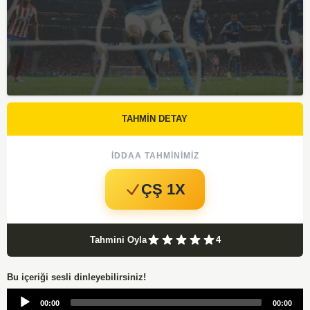
TAHMİN DETAY
İDDAA TAHMINIMIZ
ÇŞ 1X
Tahmini Oyla
4
Bu içeriği sesli dinleyebilirsiniz!
Audio
00:00
00:00