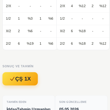
2/X
-
-
-
-
2/X
4
%12
2
%12
1/2
1
%3
1
%6
1/2
-
-
-
-
X/2
2
%6
-
-
X/2
6
%18
-
-
2/2
6
%19
1
%6
2/2
6
%18
2
%12
SONUÇ VE TAHMIN
ÇŞ 1X
TAHMIN EDEN
SON GÜNCELLEME
İddaaTahmin Uzmanları
05.05.2026