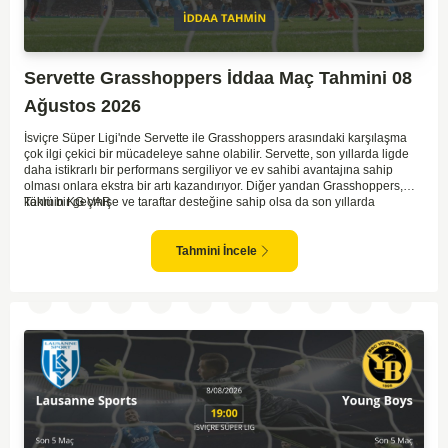
Servette Grasshoppers İddaa Maç Tahmini 08
Ağustos 2026
İsviçre Süper Ligi'nde Servette ile Grasshoppers arasındaki karşılaşma
çok ilgi çekici bir mücadeleye sahne olabilir. Servette, son yıllarda ligde
daha istikrarlı bir performans sergiliyor ve ev sahibi avantajına sahip
olması onlara ekstra bir artı kazandırıyor. Diğer yandan Grasshoppers,
köklü bir geçmişe ve taraftar desteğine sahip olsa da son yıllarda
Tahmin KG VAR
beklenilen istikrarı yakalayabilmiş değil. Servette'nin hücum hattı,
genellikle maçlarda gol yollarında etkili olurken, Grasshoppers savunma
anlamında zaman zaman sorunlar yaşayabiliyor. Bu durumda,
Tahmini İncele
karşılaşmanın gollü geçmesi muhtemel gözüküyor. İki takımın oyun tarzını
ve genel performanslarını göz önüne alırsak, karşılıklı gollerin izleneceği
bir maç olabilir.