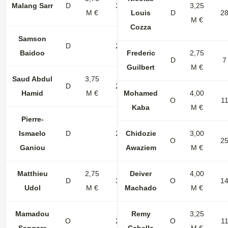
Malang Sarr
D
30
3,25
M €
Louis
D
2
M €
Cozza
Samson
D
21
2
Baidoo
Frederic
2,75
D
7
Guilbert
M €
Saud Abdul
3,75
D
24
2
1
Hamid
M €
Mohamed
4,00
O
1
Kaba
M €
Pierre-
Ismaelo
D
20
Chidozie
3
1
3,00
O
2
Ganiou
Awaziem
M €
Matthieu
2,75
Deiver
4,00
D
31
1
O
1
Udol
M €
Machado
M €
Mamadou
Remy
3,25
O
28
3
O
1