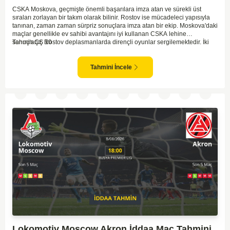
CSKA Moskova, geçmişte önemli başarılara imza atan ve sürekli üst
sıraları zorlayan bir takım olarak bilinir. Rostov ise mücadeleci yapısıyla
tanınan, zaman zaman sürpriz sonuçlara imza atan bir ekip. Moskova'daki
maçlar genellikle ev sahibi avantajını iyi kullanan CSKA lehine
sonuçlanır. Rostov deplasmanlarda dirençli oyunlar sergilemektedir. İki
Tahmin ÇŞ 10
takım arasındaki genel denge, CSKA'nın az farkla da olsa üstün olduğunu
göstermektedir. CSKA'nın evinde oynayacak olması ve genel istatistikler
göz önüne alındığında, CSKA'nın sahasında kolay kolay puan
Tahmini İncele
kaybetmeyeceğini söyleyebiliriz.
Lokomotiv Moscow Akron İddaa Maç Tahmini