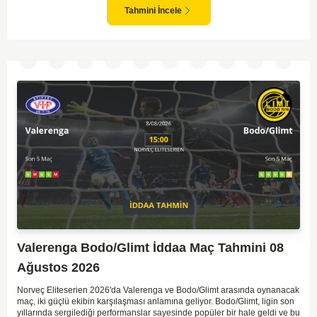
genellikle güçlü rakipler karşısında tutunmakta zorlandıkları biliniyor. Bu
Tahmini İncele
doğrultuda, Viking'in galibiyete yakın olabileceği bir maç beklenebilir.
Valerenga Bodo/Glimt İddaa Maç Tahmini 08
Ağustos 2026
Norveç Eliteserien 2026'da Valerenga ve Bodo/Glimt arasında oynanacak
maç, iki güçlü ekibin karşılaşması anlamına geliyor. Bodo/Glimt, ligin son
yıllarında sergilediği performanslar sayesinde popüler bir hale geldi ve bu