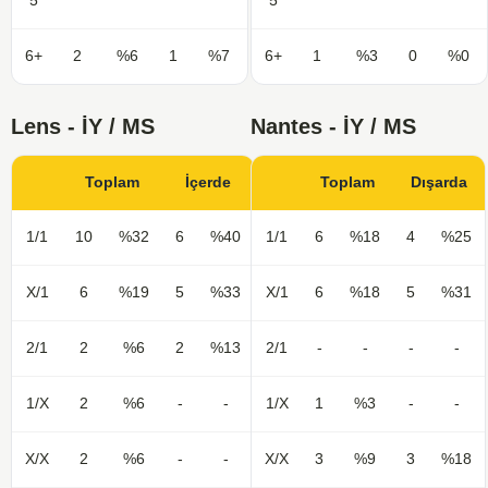
5
5
6+
2
%6
1
%7
6+
1
%3
0
%0
Lens - İY / MS
Nantes - İY / MS
Toplam
İçerde
Toplam
Dışarda
1/1
10
%32
6
%40
1/1
6
%18
4
%25
X/1
6
%19
5
%33
X/1
6
%18
5
%31
2/1
2
%6
2
%13
2/1
-
-
-
-
1/X
2
%6
-
-
1/X
1
%3
-
-
X/X
2
%6
-
-
X/X
3
%9
3
%18