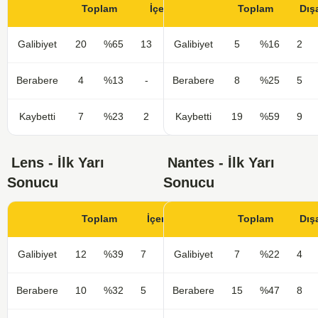
Toplam
İçerde
Toplam
Dış
Galibiyet
20
%65
13
%87
Galibiyet
5
%16
2
Berabere
4
%13
-
%0
Berabere
8
%25
5
Kaybetti
7
%23
2
%13
Kaybetti
19
%59
9
Lens - İlk Yarı
Nantes - İlk Yarı
Sonucu
Sonucu
Toplam
İçerde
Toplam
Dış
Galibiyet
12
%39
7
%47
Galibiyet
7
%22
4
Berabere
10
%32
5
%33
Berabere
15
%47
8