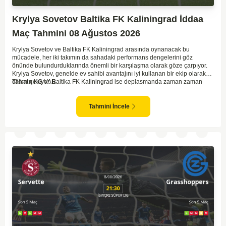
Krylya Sovetov Baltika FK Kaliningrad İddaa
Maç Tahmini 08 Ağustos 2026
Krylya Sovetov ve Baltika FK Kaliningrad arasında oynanacak bu
mücadele, her iki takımın da sahadaki performans dengelerini göz
önünde bulundurduklarında önemli bir karşılaşma olarak göze çarpıyor.
Krylya Sovetov, genelde ev sahibi avantajını iyi kullanan bir ekip olarak
dikkat çekiyor. Baltika FK Kaliningrad ise deplasmanda zaman zaman
Tahmin KG VAR
sürpriz sonuçlar elde eden bir takım olarak bilinir. Krylya Sovetov'un saha
ve seyirci desteğini arkasına alarak gol yollarında etkili olması, maçın
seyrini değiştirebilecek bir faktör olarak değerlendiriliyor. Bununla birlikte,
Tahmini İncele
Baltika'nın savunma direncini kırabilmesi, maçı daha heyecanlı hale
getirebilir. İki takımın da skor üretme potansiyeline sahip olması göz
önünde bulundurularak, karşılıklı gol olası bir sonuç gibi duruyor.