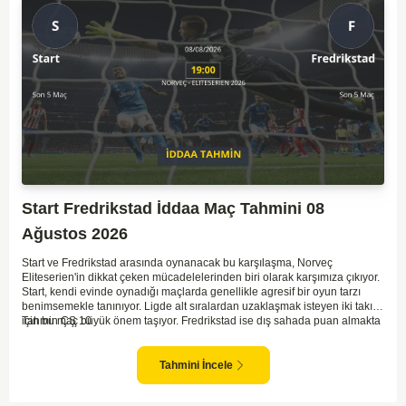
Start Fredrikstad İddaa Maç Tahmini 08
Ağustos 2026
Start ve Fredrikstad arasında oynanacak bu karşılaşma, Norveç
Eliteserien'in dikkat çeken mücadelelerinden biri olarak karşımıza çıkıyor.
Start, kendi evinde oynadığı maçlarda genellikle agresif bir oyun tarzı
benimsemekle tanınıyor. Ligde alt sıralardan uzaklaşmak isteyen iki takım
için bu maç büyük önem taşıyor. Fredrikstad ise dış sahada puan almakta
Tahmin ÇŞ 10
zorlanan bir ekip olarak biliniyor. Bu durum, ev sahibi Start'a karşı
mücadelede zorluk çıkartabilir. Maçın temposunun yüksek olacağını ve
her iki takımın da sonuca gitmeye odaklanacağını düşünüyorum.
Tahmini İncele