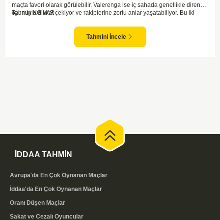
maçta favori olarak görülebilir. Valerenga ise iç sahada genellikle dirençli
oyunuyla dikkat çekiyor ve rakiplerine zorlu anlar yaşatabiliyor. Bu iki
Tahmin KG VAR
takım arasındaki maçlar genellikle çekişmeli geçiyor ve bol gollü
karşılaşmalara tanık olabiliyoruz. Taraftar desteğini arkasına alarak
sahasında etkili performans sergileyen Valerenga, Bodo/Glimt karşısında
Tahmini İncele
gol bulmakta zorlanmayabilir. Aynı şekilde, Bodo/Glimt'in de hücum gücü
düşünüldüğünde karşılıklı goller izleyeceğimiz bir maç olması muhtemel
görünüyor.
İDDAA TAHMİN
Avrupa'da En Çok Oynanan Maçlar
İddaa'da En Çok Oynanan Maçlar
Oranı Düşen Maçlar
Sakat ve Cezalı Oyuncular