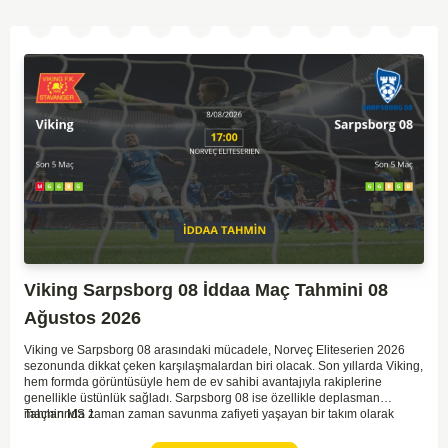
Viking Sarpsborg 08 İddaa Maç Tahmini 08
Ağustos 2026
Viking ve Sarpsborg 08 arasındaki mücadele, Norveç Eliteserien 2026
sezonunda dikkat çeken karşılaşmalardan biri olacak. Son yıllarda Viking,
hem formda görüntüsüyle hem de ev sahibi avantajıyla rakiplerine
genellikle üstünlük sağladı. Sarpsborg 08 ise özellikle deplasman
maçlarında zaman zaman savunma zafiyeti yaşayan bir takım olarak
Tahmin MS 1
dikkat çekiyor. Viking'in sahasında kontrollü oynaması, onları favori
yapıyor. Sarpsborg'un ise sürpriz yapabilme potansiyeli olsa da,