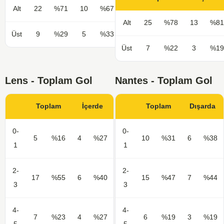
Alt
22
%71
10
%67
Alt
25
%78
13
%81
Üst
9
%29
5
%33
Üst
7
%22
3
%19
Lens - Toplam Gol
Nantes - Toplam Gol
Toplam
İçerde
Toplam
Dışarda
0-
0-
5
%16
4
%27
10
%31
6
%38
1
1
2-
2-
17
%55
6
%40
15
%47
7
%44
3
3
4-
4-
7
%23
4
%27
6
%19
3
%19