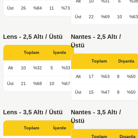
Alt
10
%31
6
%38
Üst
26
%84
11
%73
Üst
22
%69
10
%63
Lens - 2,5 Altı / Üstü
Nantes - 2,5 Altı /
Üstü
Toplam
İçerde
Toplam
Dışarda
Alt
10
%32
5
%33
Alt
17
%53
8
%50
Üst
21
%68
10
%67
Üst
15
%47
8
%50
Lens - 3,5 Altı / Üstü
Nantes - 3,5 Altı /
Üstü
Toplam
İçerde
Toplam
Dışarda