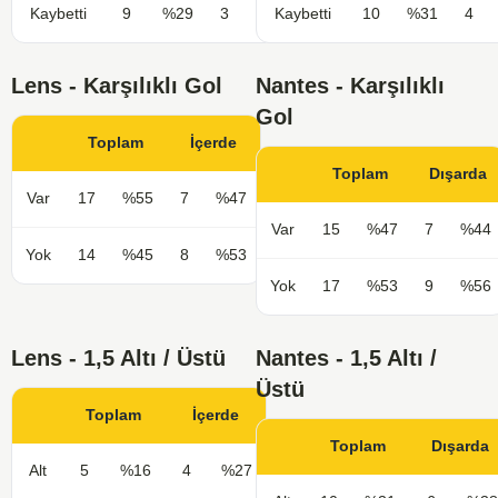
Kaybetti
9
%29
3
%20
Kaybetti
10
%31
4
Lens - Karşılıklı Gol
Nantes - Karşılıklı
Gol
Toplam
İçerde
Toplam
Dışarda
Var
17
%55
7
%47
Var
15
%47
7
%44
Yok
14
%45
8
%53
Yok
17
%53
9
%56
Lens - 1,5 Altı / Üstü
Nantes - 1,5 Altı /
Üstü
Toplam
İçerde
Toplam
Dışarda
Alt
5
%16
4
%27