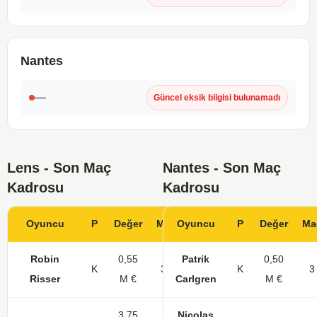
Nantes
—
Güncel eksik bilgisi bulunamadı
Lens - Son Maç
Nantes - Son Maç
Kadrosu
Kadrosu
Oyuncu
P
Değer
Maç
Oyuncu
Gol
KK
P
Değer
Ma
Robin
0,55
Patrik
0,50
K
31
K
3
Risser
M €
Carlgren
M €
3,75
Nicolas