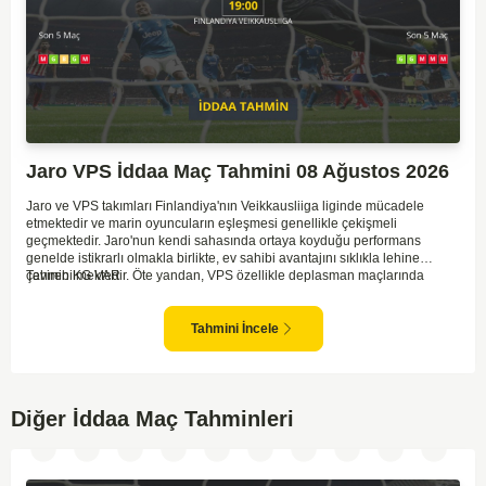
Jaro VPS İddaa Maç Tahmini 08 Ağustos 2026
Jaro ve VPS takımları Finlandiya'nın Veikkausliiga liginde mücadele
etmektedir ve marin oyuncuların eşleşmesi genellikle çekişmeli
geçmektedir. Jaro'nun kendi sahasında ortaya koyduğu performans
genelde istikrarlı olmakla birlikte, ev sahibi avantajını sıklıkla lehine
çevirebilmektedir. Öte yandan, VPS özellikle deplasman maçlarında
Tahmin KG VAR
zaman zaman zorluk yaşayabilmektedir ancak hücum anlamında etkili
anlar yakalayabilmektedir. İki takım arasındaki tarihsel rekabet dikkate
alındığında, maçın dengede geçmesi olasıdır ve her iki tarafın da gol
Tahmini İncele
şansı bulunmaktadır. Özellikle Jaro'nun savunma zaafları ve VPS'nin hızlı
hücum gücü göz önüne alındığında, her iki takımın da fileleri
havalandırması muhtemeldir. Bu bağlamda, maçın hem mücadeleci hem
de gollü geçeceği öngörülmektedir.
Diğer İddaa Maç Tahminleri