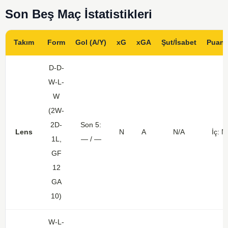
Son Beş Maç İstatistikleri
Takım
Form
Gol (A/Y)
xG
xGA
Şut/İsabet
Puan 
D-D-
W-L-
W
(2W-
2D-
Son 5:
Lens
N
A
N/A
İç: N
1L,
— / —
GF
12
GA
10)
W-L-