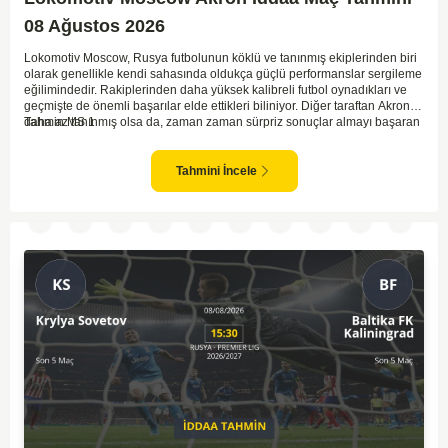
08 Ağustos 2026
Lokomotiv Moscow, Rusya futbolunun köklü ve tanınmış ekiplerinden biri
olarak genellikle kendi sahasında oldukça güçlü performanslar sergileme
eğilimindedir. Rakiplerinden daha yüksek kalibreli futbol oynadıkları ve
geçmişte de önemli başarılar elde ettikleri biliniyor. Diğer taraftan Akron,
daha az tanınmış olsa da, zaman zaman sürpriz sonuçlar almayı başaran
Tahmin MS 1
bir takım olarak dikkat çekmektedir. Ancak genellikle Lokomotiv gibi köklü
ve güçlü ekipler karşısında istikrarlı bir performans sergilemekte
zorlanabilirler. Lokomotiv Moscow'un mevcut form durumunun ve evinde
Tahmini İncele
oynama avantajının, bu karşılaşmada belirleyici olması muhtemel
gözüküyor. Bu sebeple, maç sonucu olarak Lokomotiv’in galibiyetle
ayrılması daha yüksek ihtimal taşımaktadır.