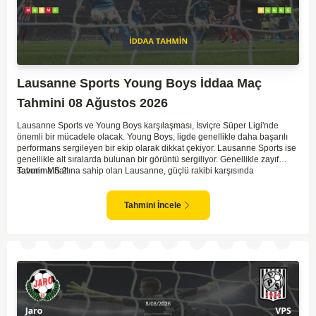
Lausanne Sports Young Boys İddaa Maç
Tahmini 08 Ağustos 2026
Lausanne Sports ve Young Boys karşılaşması, İsviçre Süper Ligi'nde
önemli bir mücadele olacak. Young Boys, ligde genellikle daha başarılı
performans sergileyen bir ekip olarak dikkat çekiyor. Lausanne Sports ise
genellikle alt sıralarda bulunan bir görüntü sergiliyor. Genellikle zayıf
savunma hattına sahip olan Lausanne, güçlü rakibi karşısında
Tahmin MS 2
zorlanabilir. Young Boys'un hücum hattı rakibine göre daha etkili olabilir.
Maçın sonucunda Young Boys'un galip gelme olasılığı yüksek görünüyor.
Tahmini İncele