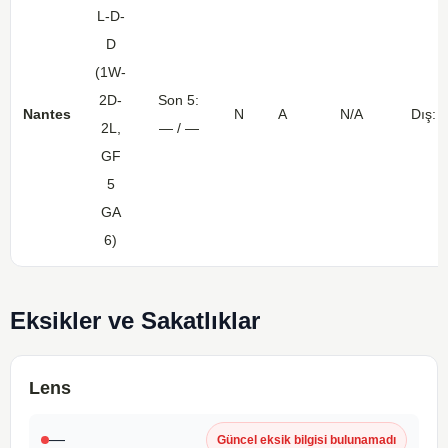
L-D-
D
(1W-
2D-
Son 5:
Nantes
N
A
N/A
Dış: 
2L,
— / —
GF
5
GA
6)
Eksikler ve Sakatlıklar
Lens
—
Güncel eksik bilgisi bulunamadı