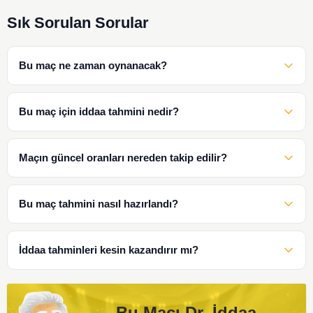
Sık Sorulan Sorular
Bu maç ne zaman oynanacak?
Bu maç için iddaa tahmini nedir?
Maçın güncel oranları nereden takip edilir?
Bu maç tahmini nasıl hazırlandı?
İddaa tahminleri kesin kazandırır mı?
Bu Maçı Dr. İddaa