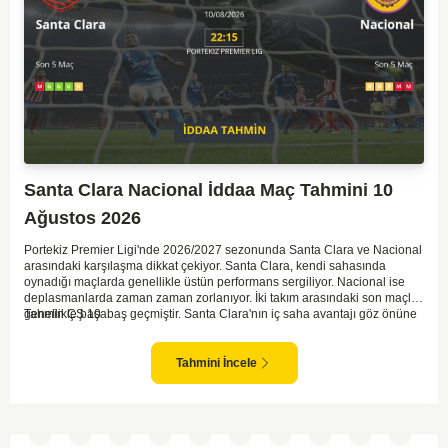
Santa Clara Nacional İddaa Maç Tahmini 10
Ağustos 2026
Portekiz Premier Ligi'nde 2026/2027 sezonunda Santa Clara ve Nacional
arasındaki karşılaşma dikkat çekiyor. Santa Clara, kendi sahasında
oynadığı maçlarda genellikle üstün performans sergiliyor. Nacional ise
deplasmanlarda zaman zaman zorlanıyor. İki takım arasındaki son maçlar
genellikle başabaş geçmiştir. Santa Clara'nın iç saha avantajı göz önüne
Tahmin ÇŞ 10
alınarak, bu maçta daha baskın olabileceği düşünülüyor. Ancak,
Nacional'in mücadele gücü ve sürpriz yapabilme potansiyeli de göz ardı
edilmemeli.
Tahmini İncele