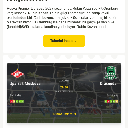
Rusya Premier Lig 2026/2027 sezonunda Rubin Kazan ve FK Orenburg
karşılaşacak. Rubin Kazan, liginin güçlü potansiyeline sahip köklü
ekiplerinden biri. Tarih boyunca birçok kez üst sıraları zorlamış bir kulüp
olarak tanınıyor. FK Orenburg ise daha mütevazı bir geçmişe sahip ve
genellikle orta sıralarda kendine yer buluyor. Rubin Kazan kendi
Tahmin ÇŞ 10
sahasında oynadığı maçlarda rakiplerine karşı daha etkili bir performans
gösteriyor. Toparlayacak olursak bu maçta ev sahibi ekibin bir adım önde
olduğunu düşünüyorum.
Tahmini İncele