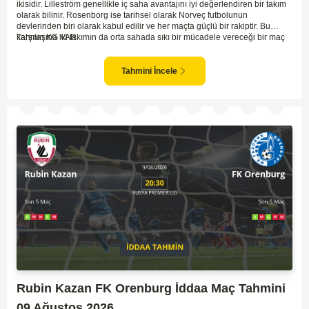
ikisidir. Lilleström genellikle iç saha avantajını iyi değerlendiren bir takım
olarak bilinir. Rosenborg ise tarihsel olarak Norveç futbolunun
devlerinden biri olarak kabul edilir ve her maçta güçlü bir rakiptir. Bu
karşılaşma iki takımın da orta sahada sıkı bir mücadele vereceği bir maç
Tahmin KG VAR
olacaktır. Lilleström'ün iç saha performansı ve Rosenborg'un deplasman
oyunundaki etkisi birlikte düşünüldüğünde, maçın dengede geçmesi
olasıdır. İki takımın da gol atma potansiyeli yüksek olduğu için karşılıklı
Tahmini İncele
goller izlenebilir.
Rubin Kazan FK Orenburg İddaa Maç Tahmini
09 Ağustos 2026