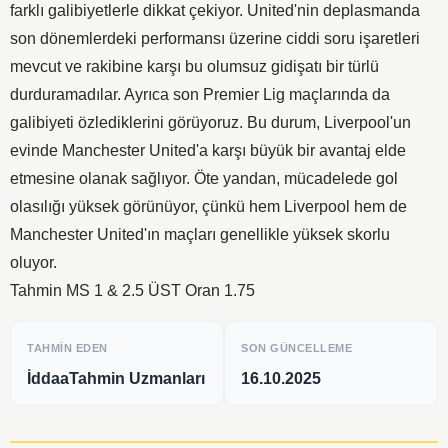
farklı galibiyetlerle dikkat çekiyor. United'nin deplasmanda
son dönemlerdeki performansı üzerine ciddi soru işaretleri
mevcut ve rakibine karşı bu olumsuz gidişatı bir türlü
durduramadılar. Ayrıca son Premier Lig maçlarında da
galibiyeti özlediklerini görüyoruz. Bu durum, Liverpool'un
evinde Manchester United'a karşı büyük bir avantaj elde
etmesine olanak sağlıyor. Öte yandan, mücadelede gol
olasılığı yüksek görünüyor, çünkü hem Liverpool hem de
Manchester United'ın maçları genellikle yüksek skorlu
oluyor.
Tahmin MS 1 & 2.5 ÜST Oran 1.75
TAHMIN EDEN
SON GÜNCELLEME
İddaaTahmin Uzmanları
16.10.2025