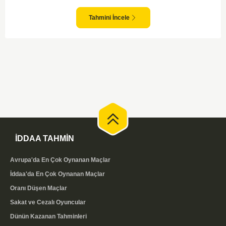
sevindirebilen bir ekip. Kristiansund'un sahasında oynayacak olması,
saha avantajını kullanma olasılıklarını artırıyor. Ancak Molde'nin tecrübe
ve kadro kalitesi faktörleri dikkate alındığında, deplasmanda da etkili bir
Tahmini İncele
performans sergilemesi beklenebilir. İki takımın son dönem form durumları
ve genel konumları düşünüldüğünde, dengeli bir mücadele izleme
olasılığı yüksek. Maçın gol pozisyonları açısından zengin geçmesi ve her
iki takımın da sahada etkili olması muhtemel.
İDDAA TAHMİN
Avrupa'da En Çok Oynanan Maçlar
İddaa'da En Çok Oynanan Maçlar
Oranı Düşen Maçlar
Sakat ve Cezalı Oyuncular
Dünün Kazanan Tahminleri