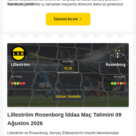
HamKam, genellikle iç sahadaki maçlarda direncini daha iyi gösteriyor.
Tahmin KG VAR
Aalesund'un dış saha formu ise bu maçta belirleyici unsurlardan biri
olabilir. Hücum anlamında her iki takım da zaman zaman sıkıntı yaşasa da
gol bulma ihtimalleri yüksek.
Tahmini İncele
Lilleström Rosenborg İddaa Maç Tahmini 09
Ağustos 2026
Lilleström ve Rosenborg, Norveç Eliteserien'in önemli takımlarından