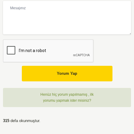
Yorum Yap
Henüz hiç yorum yapılmamış , ilk
yorumu yapmak ister misiniz?
315
defa okunmuştur.