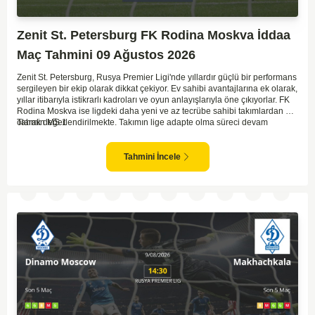
Zenit St. Petersburg FK Rodina Moskva İddaa
Maç Tahmini 09 Ağustos 2026
Zenit St. Petersburg, Rusya Premier Ligi'nde yıllardır güçlü bir performans
sergileyen bir ekip olarak dikkat çekiyor. Ev sahibi avantajlarına ek olarak,
yıllar itibarıyla istikrarlı kadroları ve oyun anlayışlarıyla öne çıkıyorlar. FK
Rodina Moskva ise ligdeki daha yeni ve az tecrübe sahibi takımlardan biri
olarak değerlendirilmekte. Takımın lige adapte olma süreci devam
Tahmin MS 1
ederken, Zenit karşısında özellikle deplasmanda zorlanmaları muhtemel.
Zenit'in ev sahibi avantajı ve daha tecrübeli kadrosu göz önüne
alındığında, maçın genel seyri Zenit'in kontrolünde geçebilir. Bu faktörlerle
Tahmini İncele
birlikte, Zenit'in net bir galibiyete ulaşması olası görünüyor.