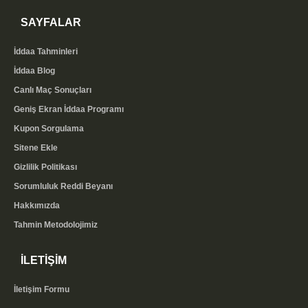
SAYFALAR
İddaa Tahminleri
İddaa Blog
Canlı Maç Sonuçları
Geniş Ekran İddaa Programı
Kupon Sorgulama
Sitene Ekle
Gizlilik Politikası
Sorumluluk Reddi Beyanı
Hakkımızda
Tahmin Metodolojimiz
İLETİŞİM
İletişim Formu