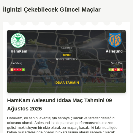
İlginizi Çekebilecek Güncel Maçlar
HamKam Aalesund İddaa Maç Tahmini 09
Ağustos 2026
HamKam, ev sahibi avantajıyla sahaya çıkacak ve taraftar desteğini
arkasına alacak. Aalesund ise deplasman performansını bu sezon
geliştirmek isteyen bir ekip olarak bu maça çıkacak. İki takım da ligde
kalma mücadelesinde önemli bir karşılaşma olarak sahaya çıkacak.