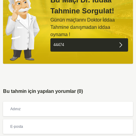
Tahmine Sorgulat!
Günün maçlarını Doktor İddaa
Tahmine danışmadan iddaa
oynama !
Bu tahmin için yapılan yorumlar (0)