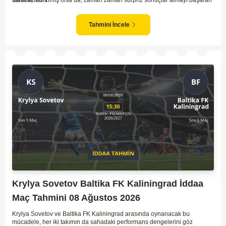
bir takım olarak dikkat çekmektedir. Ancak genellikle Lokomotiv gibi köklü
ve güçlü ekipler karşısında istikrarlı bir performans sergilemekte
zorlanabilirler. Lokomotiv Moscow'un mevcut form durumunun ve evinde
Tahmini İncele
oynama avantajının, bu karşılaşmada belirleyici olması muhtemel
gözüküyor. Bu sebeple, maç sonucu olarak Lokomotiv’in galibiyetle
ayrılması daha yüksek ihtimal taşımaktadır.
Krylya Sovetov Baltika FK Kaliningrad İddaa
Maç Tahmini 08 Ağustos 2026
Krylya Sovetov ve Baltika FK Kaliningrad arasında oynanacak bu
mücadele, her iki takımın da sahadaki performans dengelerini göz