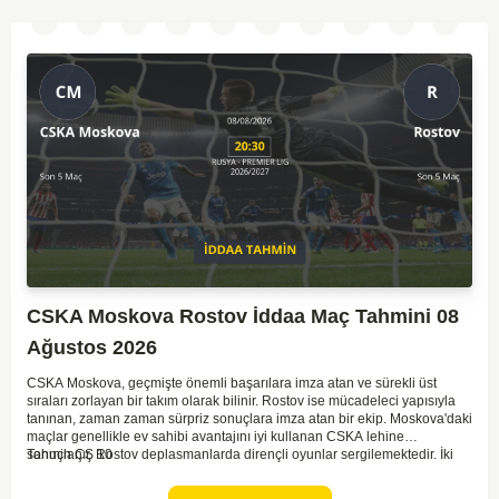
CSKA Moskova Rostov İddaa Maç Tahmini 08
Ağustos 2026
CSKA Moskova, geçmişte önemli başarılara imza atan ve sürekli üst
sıraları zorlayan bir takım olarak bilinir. Rostov ise mücadeleci yapısıyla
tanınan, zaman zaman sürpriz sonuçlara imza atan bir ekip. Moskova'daki
maçlar genellikle ev sahibi avantajını iyi kullanan CSKA lehine
sonuçlanır. Rostov deplasmanlarda dirençli oyunlar sergilemektedir. İki
Tahmin ÇŞ 10
takım arasındaki genel denge, CSKA'nın az farkla da olsa üstün olduğunu
göstermektedir. CSKA'nın evinde oynayacak olması ve genel istatistikler