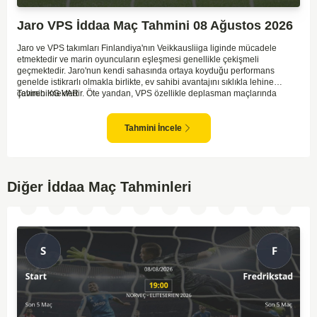
Jaro VPS İddaa Maç Tahmini 08 Ağustos 2026
Jaro ve VPS takımları Finlandiya'nın Veikkausliiga liginde mücadele
etmektedir ve marin oyuncuların eşleşmesi genellikle çekişmeli
geçmektedir. Jaro'nun kendi sahasında ortaya koyduğu performans
genelde istikrarlı olmakla birlikte, ev sahibi avantajını sıklıkla lehine
çevirebilmektedir. Öte yandan, VPS özellikle deplasman maçlarında
Tahmin KG VAR
zaman zaman zorluk yaşayabilmektedir ancak hücum anlamında etkili
anlar yakalayabilmektedir. İki takım arasındaki tarihsel rekabet dikkate
alındığında, maçın dengede geçmesi olasıdır ve her iki tarafın da gol
Tahmini İncele
şansı bulunmaktadır. Özellikle Jaro'nun savunma zaafları ve VPS'nin hızlı
hücum gücü göz önüne alındığında, her iki takımın da fileleri
havalandırması muhtemeldir. Bu bağlamda, maçın hem mücadeleci hem
de gollü geçeceği öngörülmektedir.
Diğer İddaa Maç Tahminleri