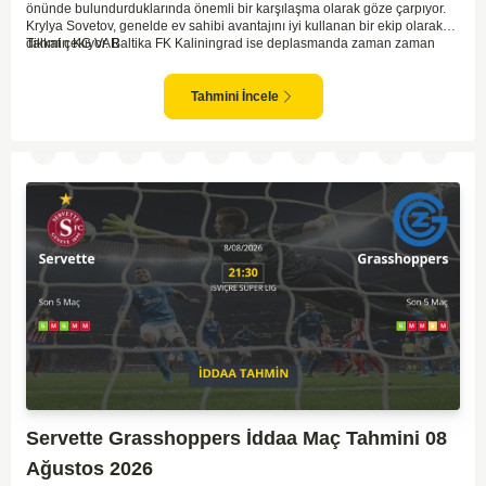
önünde bulundurduklarında önemli bir karşılaşma olarak göze çarpıyor.
Krylya Sovetov, genelde ev sahibi avantajını iyi kullanan bir ekip olarak
dikkat çekiyor. Baltika FK Kaliningrad ise deplasmanda zaman zaman
Tahmin KG VAR
sürpriz sonuçlar elde eden bir takım olarak bilinir. Krylya Sovetov'un saha
ve seyirci desteğini arkasına alarak gol yollarında etkili olması, maçın
seyrini değiştirebilecek bir faktör olarak değerlendiriliyor. Bununla birlikte,
Tahmini İncele
Baltika'nın savunma direncini kırabilmesi, maçı daha heyecanlı hale
getirebilir. İki takımın da skor üretme potansiyeline sahip olması göz
önünde bulundurularak, karşılıklı gol olası bir sonuç gibi duruyor.
Servette Grasshoppers İddaa Maç Tahmini 08
Ağustos 2026