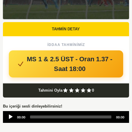
TAHMİN DETAY
İDDAA TAHMINIMIZ
MS 1 & 2.5 ÜST - Oran 1.37 -
Saat 18:00
Tahmini Oyla
0
Bu içeriği sesli dinleyebilirsiniz!
Audio
00:00
00:00
Player