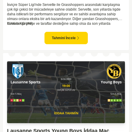
İsviçre Süper Ligi'nde Servette ile Grasshoppers arasındaki karşılaşma
çok ilgi çekici bir mücadeleye sahne olabilir. Servette, son yıllarda ligde
daha istikrarlı bir performans sergiliyor ve ev sahibi avantajına sahip
olması onlara ekstra bir artı kazandırıyor. Diğer yandan Grasshoppers,
köklü bir geçmişe ve taraftar desteğine sahip olsa da son yıllarda
Tahmin KG VAR
beklenilen istikrarı yakalayabilmiş değil. Servette'nin hücum hattı,
genellikle maçlarda gol yollarında etkili olurken, Grasshoppers savunma
anlamında zaman zaman sorunlar yaşayabiliyor. Bu durumda,
Tahmini İncele
karşılaşmanın gollü geçmesi muhtemel gözüküyor. İki takımın oyun tarzını
ve genel performanslarını göz önüne alırsak, karşılıklı gollerin izleneceği
bir maç olabilir.
Lausanne Sports Young Boys İddaa Maç