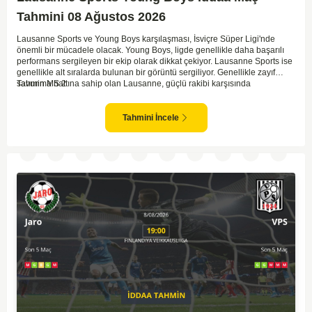
Tahmini 08 Ağustos 2026
Lausanne Sports ve Young Boys karşılaşması, İsviçre Süper Ligi'nde
önemli bir mücadele olacak. Young Boys, ligde genellikle daha başarılı
performans sergileyen bir ekip olarak dikkat çekiyor. Lausanne Sports ise
genellikle alt sıralarda bulunan bir görüntü sergiliyor. Genellikle zayıf
savunma hattına sahip olan Lausanne, güçlü rakibi karşısında
Tahmin MS 2
zorlanabilir. Young Boys'un hücum hattı rakibine göre daha etkili olabilir.
Maçın sonucunda Young Boys'un galip gelme olasılığı yüksek görünüyor.
Tahmini İncele