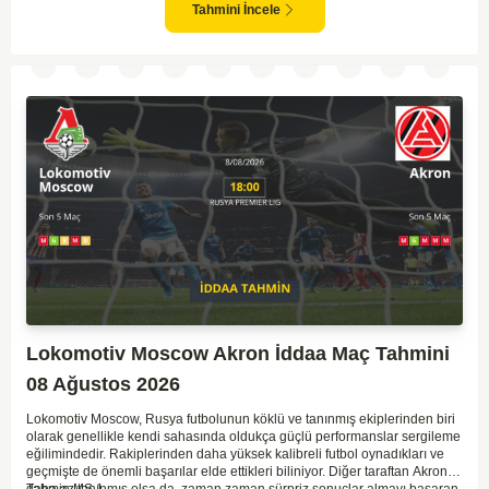
göz önüne alındığında, CSKA'nın sahasında kolay kolay puan
Tahmini İncele
kaybetmeyeceğini söyleyebiliriz.
Lokomotiv Moscow Akron İddaa Maç Tahmini
08 Ağustos 2026
Lokomotiv Moscow, Rusya futbolunun köklü ve tanınmış ekiplerinden biri
olarak genellikle kendi sahasında oldukça güçlü performanslar sergileme
eğilimindedir. Rakiplerinden daha yüksek kalibreli futbol oynadıkları ve
geçmişte de önemli başarılar elde ettikleri biliniyor. Diğer taraftan Akron,
daha az tanınmış olsa da, zaman zaman sürpriz sonuçlar almayı başaran
Tahmin MS 1