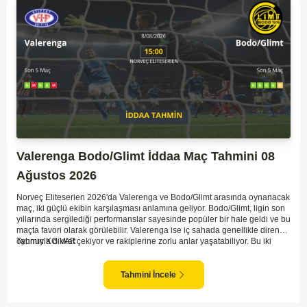
Valerenga Bodo/Glimt İddaa Maç Tahmini 08
Ağustos 2026
Norveç Eliteserien 2026'da Valerenga ve Bodo/Glimt arasında oynanacak
maç, iki güçlü ekibin karşılaşması anlamına geliyor. Bodo/Glimt, ligin son
yıllarında sergilediği performanslar sayesinde popüler bir hale geldi ve bu
maçta favori olarak görülebilir. Valerenga ise iç sahada genellikle dirençli
oyunuyla dikkat çekiyor ve rakiplerine zorlu anlar yaşatabiliyor. Bu iki
Tahmin KG VAR
takım arasındaki maçlar genellikle çekişmeli geçiyor ve bol gollü
karşılaşmalara tanık olabiliyoruz. Taraftar desteğini arkasına alarak
sahasında etkili performans sergileyen Valerenga, Bodo/Glimt karşısında
Tahmini İncele
gol bulmakta zorlanmayabilir. Aynı şekilde, Bodo/Glimt'in de hücum gücü
düşünüldüğünde karşılıklı goller izleyeceğimiz bir maç olması muhtemel
görünüyor.