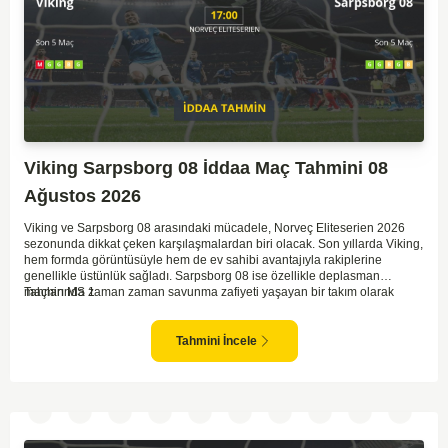
Viking Sarpsborg 08 İddaa Maç Tahmini 08
Ağustos 2026
Viking ve Sarpsborg 08 arasındaki mücadele, Norveç Eliteserien 2026
sezonunda dikkat çeken karşılaşmalardan biri olacak. Son yıllarda Viking,
hem formda görüntüsüyle hem de ev sahibi avantajıyla rakiplerine
genellikle üstünlük sağladı. Sarpsborg 08 ise özellikle deplasman
maçlarında zaman zaman savunma zafiyeti yaşayan bir takım olarak
Tahmin MS 1
dikkat çekiyor. Viking'in sahasında kontrollü oynaması, onları favori
yapıyor. Sarpsborg'un ise sürpriz yapabilme potansiyeli olsa da,
genellikle güçlü rakipler karşısında tutunmakta zorlandıkları biliniyor. Bu
Tahmini İncele
doğrultuda, Viking'in galibiyete yakın olabileceği bir maç beklenebilir.