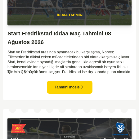
Start Fredrikstad İddaa Maç Tahmini 08
Ağustos 2026
Start ve Fredrikstad arasında oynanacak bu karşılaşma, Norveç
Eliteserien'in dikkat çeken mücadelelerinden biri olarak karşımıza çıkıyor.
Start, kendi evinde oynadığı maçlarda genellikle agresif bir oyun tarzı
benimsemekle tanınıyor. Ligde alt sıralardan uzaklaşmak isteyen iki takım
için bu maç büyük önem taşıyor. Fredrikstad ise dış sahada puan almakta
Tahmin ÇŞ 10
zorlanan bir ekip olarak biliniyor. Bu durum, ev sahibi Start'a karşı
mücadelede zorluk çıkartabilir. Maçın temposunun yüksek olacağını ve
her iki takımın da sonuca gitmeye odaklanacağını düşünüyorum.
Tahmini İncele