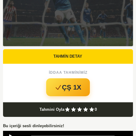
TAHMİN DETAY
İDDAA TAHMINIMIZ
ÇŞ 1X
Tahmini Oyla
0
Bu içeriği sesli dinleyebilirsiniz!
Audio