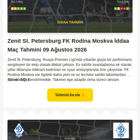
Zenit St. Petersburg FK Rodina Moskva İddaa
Maç Tahmini 09 Ağustos 2026
Zenit St. Petersburg, Rusya Premier Ligi'nde yıllardır güçlü bir performans
sergileyen bir ekip olarak dikkat çekiyor. Ev sahibi avantajlarına ek olarak,
yıllar itibarıyla istikrarlı kadroları ve oyun anlayışlarıyla öne çıkıyorlar. FK
Rodina Moskva ise ligdeki daha yeni ve az tecrübe sahibi takımlardan biri
olarak değerlendirilmekte. Takımın lige adapte olma süreci devam
Tahmin MS 1
ederken, Zenit karşısında özellikle deplasmanda zorlanmaları muhtemel.
Zenit'in ev sahibi avantajı ve daha tecrübeli kadrosu göz önüne
alındığında, maçın genel seyri Zenit'in kontrolünde geçebilir. Bu faktörlerle
Tahmini İncele
birlikte, Zenit'in net bir galibiyete ulaşması olası görünüyor.