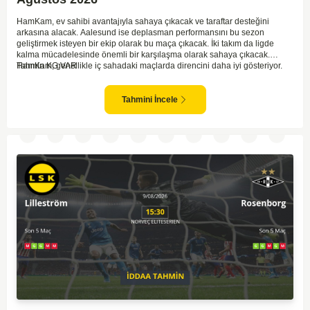
HamKam, ev sahibi avantajıyla sahaya çıkacak ve taraftar desteğini
arkasına alacak. Aalesund ise deplasman performansını bu sezon
geliştirmek isteyen bir ekip olarak bu maça çıkacak. İki takım da ligde
kalma mücadelesinde önemli bir karşılaşma olarak sahaya çıkacak.
HamKam, genellikle iç sahadaki maçlarda direncini daha iyi gösteriyor.
Tahmin KG VAR
Aalesund'un dış saha formu ise bu maçta belirleyici unsurlardan biri
olabilir. Hücum anlamında her iki takım da zaman zaman sıkıntı yaşasa da
gol bulma ihtimalleri yüksek.
Tahmini İncele