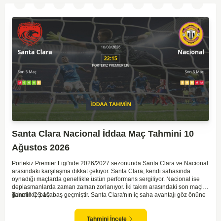
Santa Clara Nacional İddaa Maç Tahmini 10
Ağustos 2026
Portekiz Premier Ligi'nde 2026/2027 sezonunda Santa Clara ve Nacional
arasındaki karşılaşma dikkat çekiyor. Santa Clara, kendi sahasında
oynadığı maçlarda genellikle üstün performans sergiliyor. Nacional ise
deplasmanlarda zaman zaman zorlanıyor. İki takım arasındaki son maçlar
genellikle başabaş geçmiştir. Santa Clara'nın iç saha avantajı göz önüne
Tahmin ÇŞ 10
alınarak, bu maçta daha baskın olabileceği düşünülüyor. Ancak,
Nacional'in mücadele gücü ve sürpriz yapabilme potansiyeli de göz ardı
edilmemeli.
Tahmini İncele