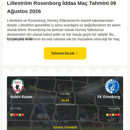
Lilleström Rosenborg İddaa Maç Tahmini 09
Ağustos 2026
Lilleström ve Rosenborg, Norveç Eliteserien'in önemli takımlarından
ikisidir. Lilleström genellikle iç saha avantajını iyi değerlendiren bir takım
olarak bilinir. Rosenborg ise tarihsel olarak Norveç futbolunun
devlerinden biri olarak kabul edilir ve her maçta güçlü bir rakiptir. Bu
karşılaşma iki takımın da orta sahada sıkı bir mücadele vereceği bir maç
Tahmin KG VAR
olacaktır. Lilleström'ün iç saha performansı ve Rosenborg'un deplasman
oyunundaki etkisi birlikte düşünüldüğünde, maçın dengede geçmesi
olasıdır. İki takımın da gol atma potansiyeli yüksek olduğu için karşılıklı
Tahmini İncele
goller izlenebilir.