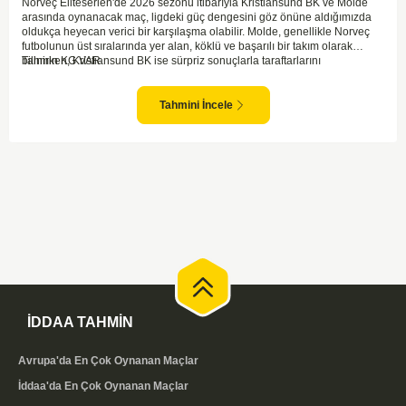
Norveç Eliteserien'de 2026 sezonu itibarıyla Kristiansund BK ve Molde
arasında oynanacak maç, ligdeki güç dengesini göz önüne aldığımızda
oldukça heyecan verici bir karşılaşma olabilir. Molde, genellikle Norveç
futbolunun üst sıralarında yer alan, köklü ve başarılı bir takım olarak
bilinirken, Kristiansund BK ise sürpriz sonuçlarla taraftarlarını
Tahmin KG VAR
sevindirebilen bir ekip. Kristiansund'un sahasında oynayacak olması,
saha avantajını kullanma olasılıklarını artırıyor. Ancak Molde'nin tecrübe
ve kadro kalitesi faktörleri dikkate alındığında, deplasmanda da etkili bir
Tahmini İncele
performans sergilemesi beklenebilir. İki takımın son dönem form durumları
ve genel konumları düşünüldüğünde, dengeli bir mücadele izleme
olasılığı yüksek. Maçın gol pozisyonları açısından zengin geçmesi ve her
iki takımın da sahada etkili olması muhtemel.
İDDAA TAHMİN
Avrupa'da En Çok Oynanan Maçlar
İddaa'da En Çok Oynanan Maçlar