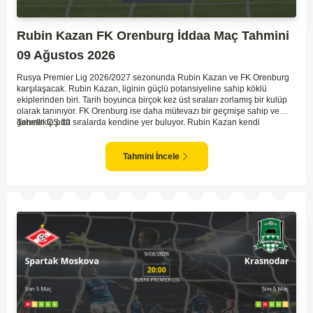
Rubin Kazan FK Orenburg İddaa Maç Tahmini
09 Ağustos 2026
Rusya Premier Lig 2026/2027 sezonunda Rubin Kazan ve FK Orenburg
karşılaşacak. Rubin Kazan, liginin güçlü potansiyeline sahip köklü
ekiplerinden biri. Tarih boyunca birçok kez üst sıraları zorlamış bir kulüp
olarak tanınıyor. FK Orenburg ise daha mütevazı bir geçmişe sahip ve
genellikle orta sıralarda kendine yer buluyor. Rubin Kazan kendi
Tahmin ÇŞ 10
sahasında oynadığı maçlarda rakiplerine karşı daha etkili bir performans
gösteriyor. Toparlayacak olursak bu maçta ev sahibi ekibin bir adım önde
olduğunu düşünüyorum.
Tahmini İncele