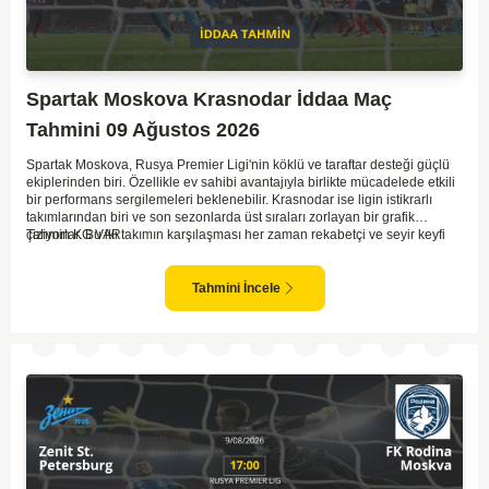
Spartak Moskova Krasnodar İddaa Maç
Tahmini 09 Ağustos 2026
Spartak Moskova, Rusya Premier Ligi'nin köklü ve taraftar desteği güçlü
ekiplerinden biri. Özellikle ev sahibi avantajıyla birlikte mücadelede etkili
bir performans sergilemeleri beklenebilir. Krasnodar ise ligin istikrarlı
takımlarından biri ve son sezonlarda üst sıraları zorlayan bir grafik
çiziyorlar. Bu iki takımın karşılaşması her zaman rekabetçi ve seyir keyfi
Tahmin KG VAR
yüksek oluyor. Spartak Moskova'nın ev sahibi olması, maçı kendi lehlerine
çevirebilecek unsurlar barındırıyor. İki takımın geçmiş karşılaşmalarında
gol bulmakta zorlanmadıkları düşünülürse, bu maçta da her iki ekip gol
Tahmini İncele
atabilir.