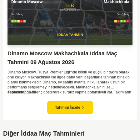
Dinamo Moscow Makhachkala İddaa Maç
Tahmini 09 Ağustos 2026
Dinamo Moscow, Rusya Premier Ligi'nde köklü ve güçlü bir takım olarak
öne çıkıyor. Makhachkala ise ligde daha yeni başarılarla tanınan bir ekip
olarak bilinmektedir. Dinamo, ev sahibi avantajını kullanarak üstün bir
performans sergilemeyi hedefleyecektir. Makhachkala'nın ise
deplasmanda direnç göstererek sürpriz yapma potansiyeli var. Takımların
Tahmin KG VAR
genel form durumları ve önceki maçlardaki performanslarına bakıldığında,
karşılıklı goller izleyebileceğimiz bir mücadele olası görünüyor. Taktiksel
açıdan dengeli bir maç olması beklenirken, seyir zevki yüksek bir
Tahmini İncele
karşılaşma bizleri bekliyor.
Diğer İddaa Maç Tahminleri