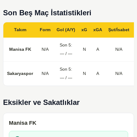
Son Beş Maç İstatistikleri
Takım
Form
Gol (A/Y)
xG
xGA
Şut/İsabet
Son 5:
Manisa FK
N/A
N
A
N/A
— / —
Son 5:
Sakaryaspor
N/A
N
A
N/A
— / —
Eksikler ve Sakatlıklar
Manisa FK