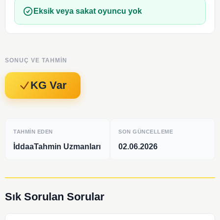
Eksik veya sakat oyuncu yok
SONUÇ VE TAHMIN
KG Var
TAHMIN EDEN
SON GÜNCELLEME
İddaaTahmin Uzmanları
02.06.2026
Sık Sorulan Sorular