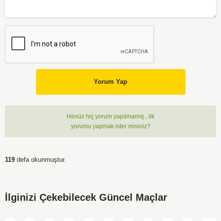
Yorum Yap
Henüz hiç yorum yapılmamış , ilk
yorumu yapmak ister misiniz?
119
defa okunmuştur.
İlginizi Çekebilecek Güncel Maçlar