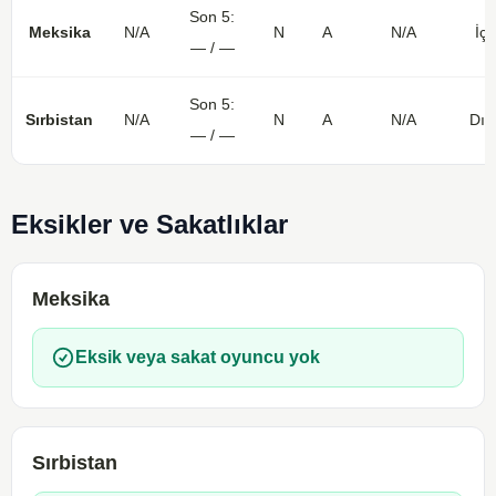
Son 5:
Meksika
N/A
N
A
N/A
İç:
— / —
Son 5:
Sırbistan
N/A
N
A
N/A
Dış
— / —
Eksikler ve Sakatlıklar
Meksika
Eksik veya sakat oyuncu yok
Sırbistan