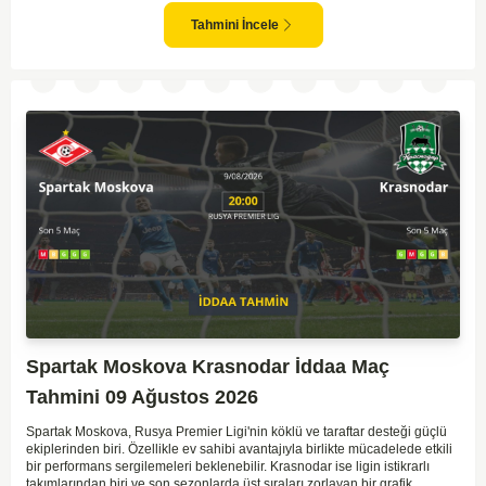
gösteriyor. Toparlayacak olursak bu maçta ev sahibi ekibin bir adım önde
olduğunu düşünüyorum.
Tahmini İncele
Spartak Moskova Krasnodar İddaa Maç
Tahmini 09 Ağustos 2026
Spartak Moskova, Rusya Premier Ligi'nin köklü ve taraftar desteği güçlü
ekiplerinden biri. Özellikle ev sahibi avantajıyla birlikte mücadelede etkili
bir performans sergilemeleri beklenebilir. Krasnodar ise ligin istikrarlı
takımlarından biri ve son sezonlarda üst sıraları zorlayan bir grafik