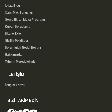
İddaa Blog
Canlı Maç Sonuçları
Geniş Ekran İddaa Programı
Kupon Sorgulama
Sitene Ekle
Gizlilik Politikası
Sorumluluk Reddi Beyanı
Hakkımızda
Tahmin Metodolojimiz
İLETİŞİM
İletişim Formu
BİZİ TAKİP EDİN