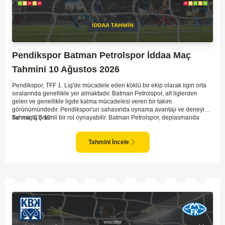
Pendikspor Batman Petrolspor İddaa Maç
Tahmini 10 Ağustos 2026
Pendikspor, TFF 1. Lig'de mücadele eden köklü bir ekip olarak ligin orta
sıralarında genellikle yer almaktadır. Batman Petrolspor, alt liglerden
gelen ve genellikle ligde kalma mücadelesi veren bir takım
görünümündedir. Pendikspor'un sahasında oynama avantajı ve deneyimi,
bu maçta önemli bir rol oynayabilir. Batman Petrolspor, deplasmanda
Tahmin ÇŞ 10
özellikle zorluk yaşayan bir ekip olarak dikkat çekiyor. Bu bağlamda,
Pendikspor'un maçın kontrolünü elinde tutma olasılığı daha yüksek.
Takımların mevcut form durumları ve geçmiş performanslarına
Tahmini İncele
bakıldığında ev sahibi ekibin galibiyeti daha yüksek bir ihtimal sunuyor.