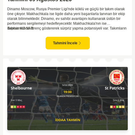
Dinamo Moscow, Rusya Premier Ligi'nde köklü ve güçlü bir takım olarak
öne çıkıyor. Makhachkala ise ligde daha yeni başarılarla tanınan bir ekip
olarak bilinmektedir. Dinamo, ev sahibi avantajını kullanarak üstün bir
performans sergilemeyi hedefleyecektir. Makhachkala'nın ise
deplasmanda direnç göstererek sürpriz yapma potansiyeli var. Takımların
Tahmin KG VAR
genel form durumları ve önceki maçlardaki performanslarına bakıldığında,
karşılıklı goller izleyebileceğimiz bir mücadele olası görünüyor. Taktiksel
açıdan dengeli bir maç olması beklenirken, seyir zevki yüksek bir
Tahmini İncele
karşılaşma bizleri bekliyor.