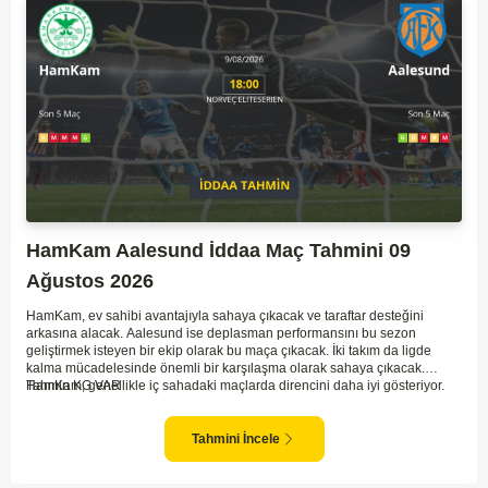
HamKam Aalesund İddaa Maç Tahmini 09
Ağustos 2026
HamKam, ev sahibi avantajıyla sahaya çıkacak ve taraftar desteğini
arkasına alacak. Aalesund ise deplasman performansını bu sezon
geliştirmek isteyen bir ekip olarak bu maça çıkacak. İki takım da ligde
kalma mücadelesinde önemli bir karşılaşma olarak sahaya çıkacak.
HamKam, genellikle iç sahadaki maçlarda direncini daha iyi gösteriyor.
Tahmin KG VAR
Aalesund'un dış saha formu ise bu maçta belirleyici unsurlardan biri
olabilir. Hücum anlamında her iki takım da zaman zaman sıkıntı yaşasa da
gol bulma ihtimalleri yüksek.
Tahmini İncele