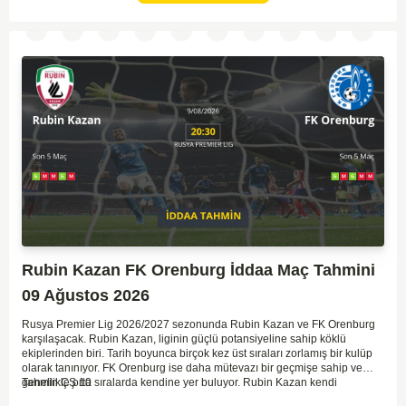
Rubin Kazan FK Orenburg İddaa Maç Tahmini
09 Ağustos 2026
Rusya Premier Lig 2026/2027 sezonunda Rubin Kazan ve FK Orenburg
karşılaşacak. Rubin Kazan, liginin güçlü potansiyeline sahip köklü
ekiplerinden biri. Tarih boyunca birçok kez üst sıraları zorlamış bir kulüp
olarak tanınıyor. FK Orenburg ise daha mütevazı bir geçmişe sahip ve
genellikle orta sıralarda kendine yer buluyor. Rubin Kazan kendi
Tahmin ÇŞ 10
sahasında oynadığı maçlarda rakiplerine karşı daha etkili bir performans