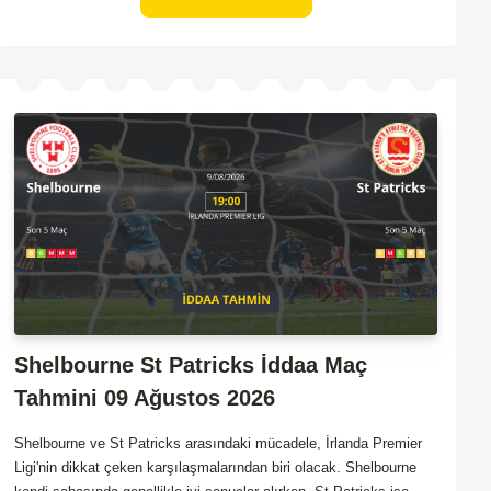
izleyebileceğimiz bir mücadele olası görünüyor. Taktiksel açıdan
dengeli bir maç olması beklenirken, seyir zevki yüksek bir
karşılaşma bizleri bekliyor.
Shelbourne St Patricks İddaa Maç
Tahmini 09 Ağustos 2026
Shelbourne ve St Patricks arasındaki mücadele, İrlanda Premier
Ligi'nin dikkat çeken karşılaşmalarından biri olacak. Shelbourne