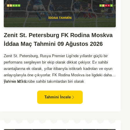
Zenit St. Petersburg FK Rodina Moskva
İddaa Maç Tahmini 09 Ağustos 2026
Zenit St. Petersburg, Rusya Premier Ligi'nde yıllardır güçlü bir
performans sergileyen bir ekip olarak dikkat çekiyor. Ev sahibi
avantajlarına ek olarak, yıllar itibarıyla istikrarlı kadroları ve oyun
anlayışlarıyla öne çıkıyorlar. FK Rodina Moskva ise ligdeki daha
yeni ve az tecrübe sahibi takımlardan biri olarak
Tahmin MS 1
değerlendirilmekte. Takımın lige adapte olma süreci devam
ederken, Zenit karşısında özellikle deplasmanda zorlanmaları
Tahmini İncele
muhtemel. Zenit'in ev sahibi avantajı ve daha tecrübeli kadrosu
göz önüne alındığında, maçın genel seyri Zenit'in kontrolünde
geçebilir. Bu faktörlerle birlikte, Zenit'in net bir galibiyete ulaşması
olası görünüyor.