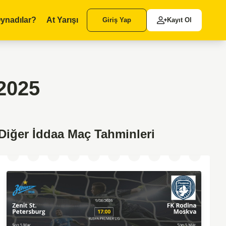
ynadılar?
At Yarışı
Giriş Yap
Kayıt Ol
2025
Diğer İddaa Maç Tahminleri