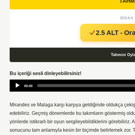
TAHM
İDDAA 
2.5 ALT - Or
Tahmini Oyl
Bu içeriği sesli dinleyebilirsiniz!
Audio
00:00
Player
Mirandes ve Malaga karşı karşıya geldiğinde oldukça çekişm
edebiliriz. Geçmiş dönemlerde bu takımların göstermiş old
yönlerde istikrarlı bir oyun sergileyebildiklerini görebiliri
sonucunu tam anlamıyla kesin bir biçimde belirlemek zor. T