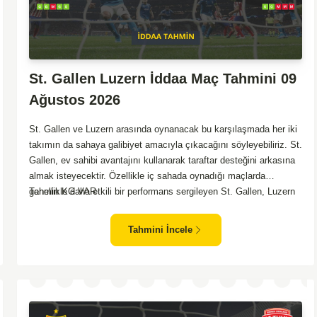
St. Gallen Luzern İddaa Maç Tahmini 09
Ağustos 2026
St. Gallen ve Luzern arasında oynanacak bu karşılaşmada her iki
takımın da sahaya galibiyet amacıyla çıkacağını söyleyebiliriz. St.
Gallen, ev sahibi avantajını kullanarak taraftar desteğini arkasına
almak isteyecektir. Özellikle iç sahada oynadığı maçlarda
genellikle daha etkili bir performans sergileyen St. Gallen, Luzern
Tahmin KG VAR
karşısında galibiyet arayacaktır. Öte yandan Luzern, son
deplasman performansları ile dikkat çekse de kadro derinliği
Tahmini İncele
konusunda zaman zaman sıkıntılar yaşayabiliyor. İki takımın da
hücum ağırlıklı oynama eğiliminde olduğu göz önünde
bulundurulduğunda, bol gollü bir maç izleme olasılığı yüksektir.
Her iki takımın da skor üreteceği bu maçta, gol yollarındaki
etkinlik belirleyici olacaktır.