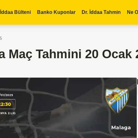
İddaa Bülteni
Banko Kuponlar
Dr. İddaa Tahmin
Ne O
5
a Maç Tahmini 20 Ocak 