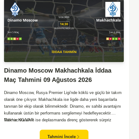
Dinamo Moscow Makhachkala İddaa
Maç Tahmini 09 Ağustos 2026
Dinamo Moscow, Rusya Premier Ligi'nde köklü ve güçlü bir takım
olarak öne çıkıyor. Makhachkala ise ligde daha yeni başarılarla
tanınan bir ekip olarak bilinmektedir. Dinamo, ev sahibi avantajını
kullanarak üstün bir performans sergilemeyi hedefleyecektir.
Makhachkala'nın ise deplasmanda direnç göstererek sürpriz
Tahmin KG VAR
yapma potansiyeli var. Takımların genel form durumları ve önceki
maçlardaki performanslarına bakıldığında, karşılıklı goller
Tahmini İncele