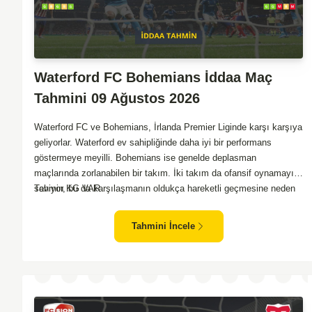
Waterford FC Bohemians İddaa Maç
Tahmini 09 Ağustos 2026
Waterford FC ve Bohemians, İrlanda Premier Liginde karşı karşıya
geliyorlar. Waterford ev sahipliğinde daha iyi bir performans
göstermeye meyilli. Bohemians ise genelde deplasman
maçlarında zorlanabilen bir takım. İki takım da ofansif oynamayı
seviyor, bu da karşılaşmanın oldukça hareketli geçmesine neden
Tahmin KG VAR
olabilir. Gol potansiyeli yüksek bir müsabaka izleyeceğiz gibi
gözüküyor. Karşılıklı goller izleyebiliriz.
Tahmini İncele