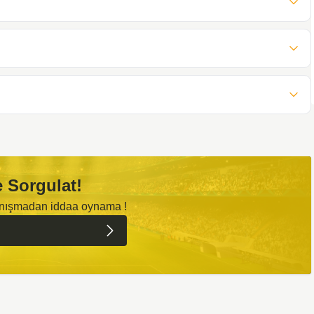
 Sorgulat!
anışmadan iddaa oynama !