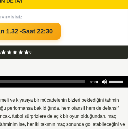
İN DETAY
TAHMINIMIZ
an 1.32 -Saat 22:30
a
0
Use
00:00
Up/Down
Arrow
keys
eli ve kıyasıya bir mücadelenin bizleri beklediğini tahmin
to
uğu performansa bakıldığında, hem ofansif hem de defansif
increase
z. Ancak, futbol sürprizlere de açık bir oyun olduğundan, maç
or
ahminim ise, her iki takımın maç sonunda gol atabileceğini ve
decrease