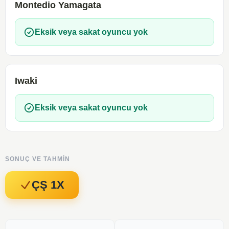
Montedio Yamagata
Eksik veya sakat oyuncu yok
Iwaki
Eksik veya sakat oyuncu yok
SONUÇ VE TAHMIN
ÇŞ 1X