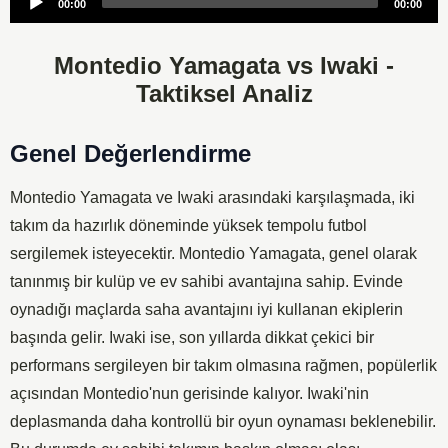
00:00
00:00
Player
Montedio Yamagata vs Iwaki -
Taktiksel Analiz
Genel Değerlendirme
Montedio Yamagata ve Iwaki arasındaki karşılaşmada, iki
takım da hazırlık döneminde yüksek tempolu futbol
sergilemek isteyecektir. Montedio Yamagata, genel olarak
tanınmış bir kulüp ve ev sahibi avantajına sahip. Evinde
oynadığı maçlarda saha avantajını iyi kullanan ekiplerin
başında gelir. Iwaki ise, son yıllarda dikkat çekici bir
performans sergileyen bir takım olmasına rağmen, popülerlik
açısından Montedio'nun gerisinde kalıyor. Iwaki'nin
deplasmanda daha kontrollü bir oyun oynaması beklenebilir.