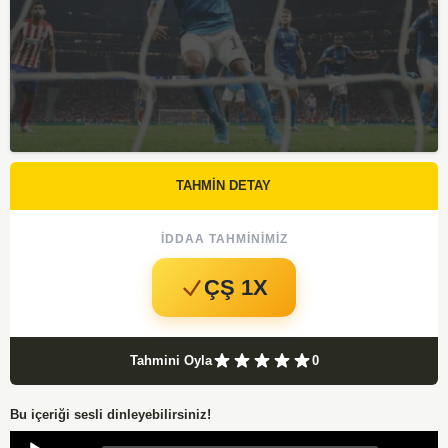
TAHMİN DETAY
İDDAA TAHMINIMIZ
ÇŞ 1X
Tahmini Oyla
0
Bu içeriği sesli dinleyebilirsiniz!
Audio