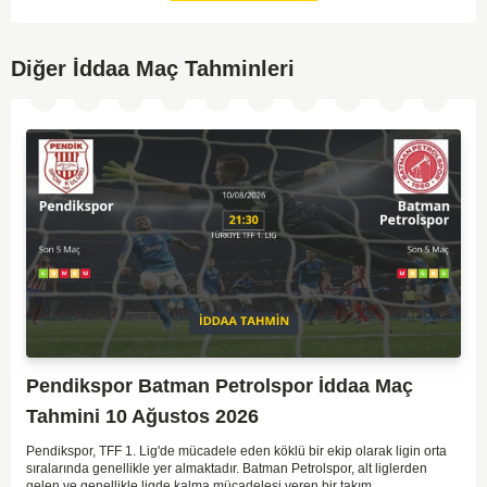
Diğer İddaa Maç Tahminleri
Pendikspor Batman Petrolspor İddaa Maç
Tahmini 10 Ağustos 2026
Pendikspor, TFF 1. Lig'de mücadele eden köklü bir ekip olarak ligin orta
sıralarında genellikle yer almaktadır. Batman Petrolspor, alt liglerden
gelen ve genellikle ligde kalma mücadelesi veren bir takım