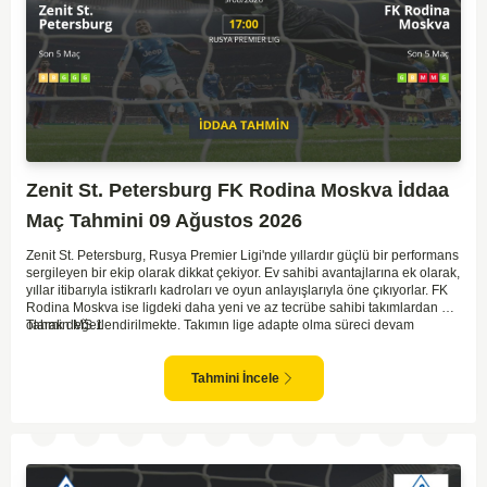
Zenit St. Petersburg FK Rodina Moskva İddaa
Maç Tahmini 09 Ağustos 2026
Zenit St. Petersburg, Rusya Premier Ligi'nde yıllardır güçlü bir performans
sergileyen bir ekip olarak dikkat çekiyor. Ev sahibi avantajlarına ek olarak,
yıllar itibarıyla istikrarlı kadroları ve oyun anlayışlarıyla öne çıkıyorlar. FK
Rodina Moskva ise ligdeki daha yeni ve az tecrübe sahibi takımlardan biri
olarak değerlendirilmekte. Takımın lige adapte olma süreci devam
Tahmin MS 1
ederken, Zenit karşısında özellikle deplasmanda zorlanmaları muhtemel.
Zenit'in ev sahibi avantajı ve daha tecrübeli kadrosu göz önüne
alındığında, maçın genel seyri Zenit'in kontrolünde geçebilir. Bu faktörlerle
Tahmini İncele
birlikte, Zenit'in net bir galibiyete ulaşması olası görünüyor.