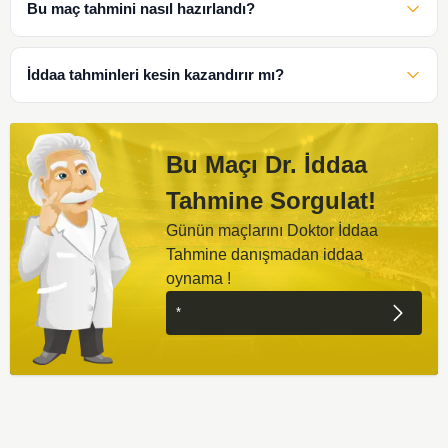
Bu maç tahmini nasıl hazırlandı?
İddaa tahminleri kesin kazandırır mı?
Bu Maçı Dr. İddaa
Tahmine Sorgulat!
Günün maçlarını Doktor İddaa
Tahmine danışmadan iddaa
oynama !