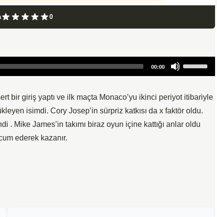
a
0
Use
00:00
Up/Down
Arrow
keys
 bir giriş yaptı ve ilk maçta Monaco’yu ikinci periyot itibariyle
to
leyen isimdi. Cory Josep’in sürpriz katkısı da x faktör oldu.
increase
i . Mike James’in takımı biraz oyun içine kattığı anlar oldu
or
ücum ederek kazanır.
decrease
volume.