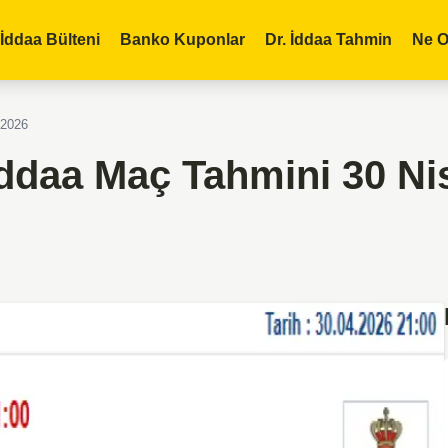
İddaa Bülteni
Banko Kuponlar
Dr. İddaa Tahmin
Ne O
 2026
ddaa Maç Tahmini 30 Ni