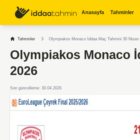
Anasayfa
Tahminler
Tahminler
Olympiakos Monaco İddaa Maç Tahmini 30 Nisan
Olympiakos Monaco İ
2026
Son güncelleme: 30.04.2026