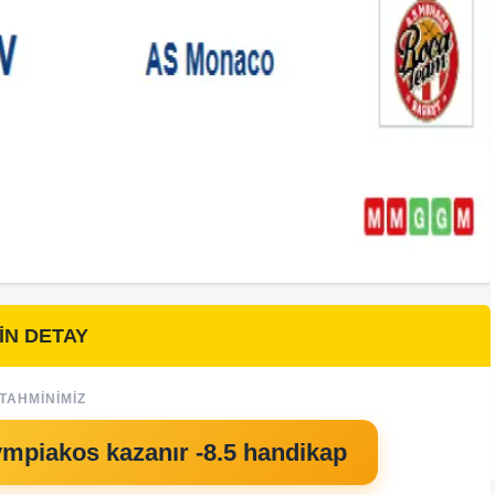
İN DETAY
TAHMINIMIZ
mpiakos kazanır -8.5 handikap