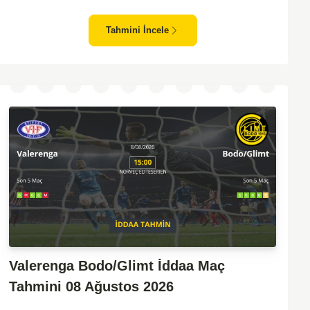
zafiyeti yaşayan bir takım olarak dikkat çekiyor. Viking'in
sahasında kontrollü oynaması, onları favori yapıyor. Sarpsborg'un
Tahmini İncele
ise sürpriz yapabilme potansiyeli olsa da, genellikle güçlü rakipler
karşısında tutunmakta zorlandıkları biliniyor. Bu doğrultuda,
Viking'in galibiyete yakın olabileceği bir maç beklenebilir.
Valerenga Bodo/Glimt İddaa Maç
Tahmini 08 Ağustos 2026