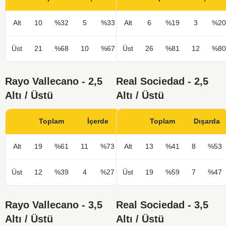
Alt
10
%32
5
%33
Alt
6
%19
3
%20
Üst
21
%68
10
%67
Üst
26
%81
12
%80
Rayo Vallecano - 2,5
Real Sociedad - 2,5
Altı / Üstü
Altı / Üstü
Toplam
İçerde
Toplam
Dışarda
Alt
19
%61
11
%73
Alt
13
%41
8
%53
Üst
12
%39
4
%27
Üst
19
%59
7
%47
Rayo Vallecano - 3,5
Real Sociedad - 3,5
Altı / Üstü
Altı / Üstü