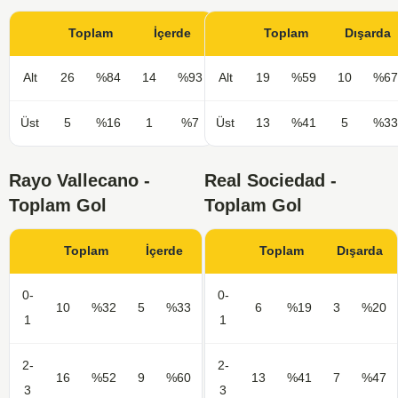
Toplam
İçerde
Toplam
Dışarda
Alt
26
%84
14
%93
Alt
19
%59
10
%67
Üst
5
%16
1
%7
Üst
13
%41
5
%33
Rayo Vallecano -
Real Sociedad -
Toplam Gol
Toplam Gol
Toplam
İçerde
Toplam
Dışarda
0-
0-
10
%32
5
%33
6
%19
3
%20
1
1
2-
2-
16
%52
9
%60
13
%41
7
%47
3
3