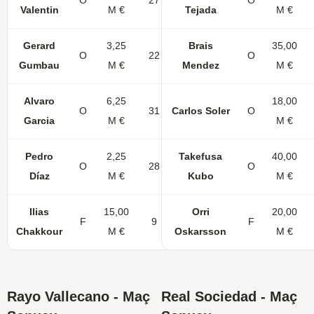
O
27
1
1
O
Valentin
M €
Tejada
M €
Gerard
3,25
Brais
35,00
O
22
O
Gumbau
M €
Mendez
M €
Alvaro
6,25
18,00
O
31
Carlos Soler
4
O
Garcia
M €
M €
Pedro
2,25
Takefusa
40,00
O
28
O
Díaz
M €
Kubo
M €
Ilias
15,00
Orri
20,00
F
9
F
Chakkour
M €
Oskarsson
M €
Rayo Vallecano - Maç
Real Sociedad - Maç