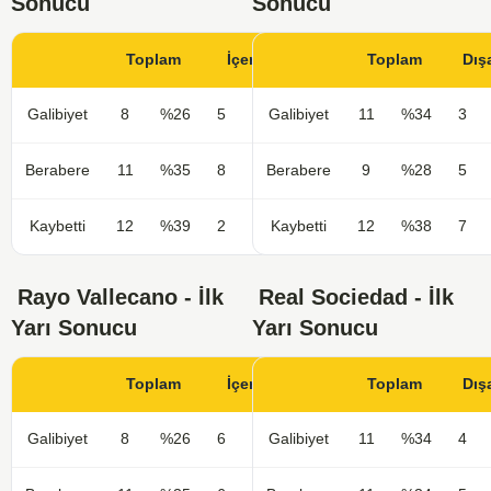
Sonucu
Sonucu
Toplam
İçerde
Toplam
Dış
Galibiyet
8
%26
5
%33
Galibiyet
11
%34
3
Berabere
11
%35
8
%53
Berabere
9
%28
5
Kaybetti
12
%39
2
%13
Kaybetti
12
%38
7
Rayo Vallecano - İlk
Real Sociedad - İlk
Yarı Sonucu
Yarı Sonucu
Toplam
İçerde
Toplam
Dış
Galibiyet
8
%26
6
%40
Galibiyet
11
%34
4