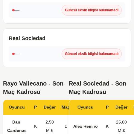
—
Güncel eksik bilgisi bulunamadı
Real Sociedad
—
Güncel eksik bilgisi bulunamadı
Rayo Vallecano - Son
Real Sociedad - Son
Maç Kadrosu
Maç Kadrosu
Oyuncu
P
Değer
Maç
Gol
Oyuncu
KK
P
Değer
Dani
2,50
25,00
K
1
Alex Remiro
K
Cardenas
M €
M €