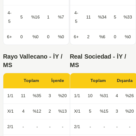
4-
4-
5
%16
1
%7
11
%34
5
%33
5
5
6+
0
%0
0
%0
6+
2
%6
0
%0
Rayo Vallecano - İY /
Real Sociedad - İY /
MS
MS
Toplam
İçerde
Toplam
Dışarda
1/1
11
%35
3
%20
1/1
10
%31
4
%26
X/1
4
%12
2
%13
X/1
5
%15
3
%20
2/1
-
-
-
-
2/1
-
-
-
-