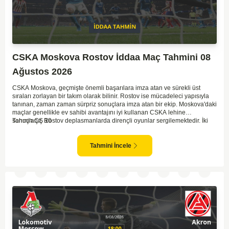
CSKA Moskova Rostov İddaa Maç Tahmini 08
Ağustos 2026
CSKA Moskova, geçmişte önemli başarılara imza atan ve sürekli üst
sıraları zorlayan bir takım olarak bilinir. Rostov ise mücadeleci yapısıyla
tanınan, zaman zaman sürpriz sonuçlara imza atan bir ekip. Moskova'daki
maçlar genellikle ev sahibi avantajını iyi kullanan CSKA lehine
sonuçlanır. Rostov deplasmanlarda dirençli oyunlar sergilemektedir. İki
Tahmin ÇŞ 10
takım arasındaki genel denge, CSKA'nın az farkla da olsa üstün olduğunu
göstermektedir. CSKA'nın evinde oynayacak olması ve genel istatistikler
göz önüne alındığında, CSKA'nın sahasında kolay kolay puan
Tahmini İncele
kaybetmeyeceğini söyleyebiliriz.