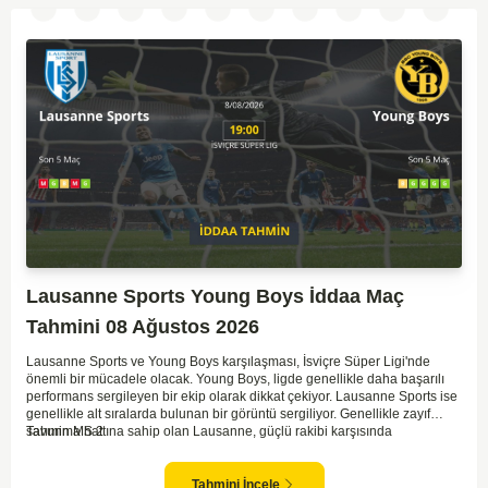
bir maç olabilir.
Lausanne Sports Young Boys İddaa Maç
Tahmini 08 Ağustos 2026
Lausanne Sports ve Young Boys karşılaşması, İsviçre Süper Ligi'nde
önemli bir mücadele olacak. Young Boys, ligde genellikle daha başarılı
performans sergileyen bir ekip olarak dikkat çekiyor. Lausanne Sports ise
genellikle alt sıralarda bulunan bir görüntü sergiliyor. Genellikle zayıf
savunma hattına sahip olan Lausanne, güçlü rakibi karşısında
Tahmin MS 2
zorlanabilir. Young Boys'un hücum hattı rakibine göre daha etkili olabilir.
Maçın sonucunda Young Boys'un galip gelme olasılığı yüksek görünüyor.
Tahmini İncele