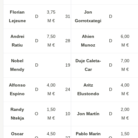
Florian
3,75
Jon
D
31
D
Lejeune
M €
Gorrotxategi
Andrei
7,50
Ahien
6,00
D
28
D
Ratiu
M €
Munoz
M €
Nobel
Duje Caleta-
7,00
D
19
2
2
D
Mendy
Car
M €
Alfonso
4,00
Aritz
4,00
D
24
2
D
Espino
M €
Elustondo
M €
Randy
1,50
2,00
O
10
Jon Martín
1
D
Ntekja
M €
M €
Oscar
4,50
Pablo Marin
1,50