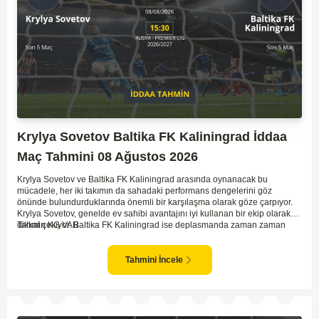
Krylya Sovetov Baltika FK Kaliningrad İddaa
Maç Tahmini 08 Ağustos 2026
Krylya Sovetov ve Baltika FK Kaliningrad arasında oynanacak bu
mücadele, her iki takımın da sahadaki performans dengelerini göz
önünde bulundurduklarında önemli bir karşılaşma olarak göze çarpıyor.
Krylya Sovetov, genelde ev sahibi avantajını iyi kullanan bir ekip olarak
dikkat çekiyor. Baltika FK Kaliningrad ise deplasmanda zaman zaman
Tahmin KG VAR
sürpriz sonuçlar elde eden bir takım olarak bilinir. Krylya Sovetov'un saha
ve seyirci desteğini arkasına alarak gol yollarında etkili olması, maçın
seyrini değiştirebilecek bir faktör olarak değerlendiriliyor. Bununla birlikte,
Tahmini İncele
Baltika'nın savunma direncini kırabilmesi, maçı daha heyecanlı hale
getirebilir. İki takımın da skor üretme potansiyeline sahip olması göz
önünde bulundurularak, karşılıklı gol olası bir sonuç gibi duruyor.