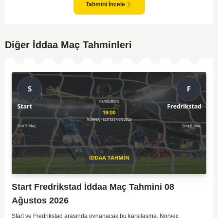
alındığında, maçın dengede geçmesi olasıdır ve her iki tarafın da gol
Tahmini İncele
şansı bulunmaktadır. Özellikle Jaro'nun savunma zaafları ve VPS'nin hızlı
hücum gücü göz önüne alındığında, her iki takımın da fileleri
havalandırması muhtemeldir. Bu bağlamda, maçın hem mücadeleci hem
de gollü geçeceği öngörülmektedir.
Diğer İddaa Maç Tahminleri
Start Fredrikstad İddaa Maç Tahmini 08
Ağustos 2026
Start ve Fredrikstad arasında oynanacak bu karşılaşma, Norveç