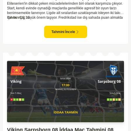
Eliteserien'in dikkat çeken mücadelelerinden biri olarak karşımıza çıkıyor.
Start, kendi evinde oynadığı maçlarda genellikle agresif bir oyun tarzı
benimsemekle tanınıyor. Ligde alt sıralardan uzaklaşmak isteyen iki takım
için bu maç büyük önem taşıyor. Fredrikstad ise dış sahada puan almakta
Tahmin ÇŞ 10
zorlanan bir ekip olarak biliniyor. Bu durum, ev sahibi Start'a karşı
mücadelede zorluk çıkartabilir. Maçın temposunun yüksek olacağını ve
her iki takımın da sonuca gitmeye odaklanacağını düşünüyorum.
Tahmini İncele
Viking Sarpsborg 08 İddaa Maç Tahmini 08