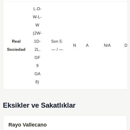
L-D-
W-L-
W
(2W-
Real
1D-
Son 5:
N
A
N/A
Dış
Sociedad
2L,
— / —
GF
9
GA
8)
Eksikler ve Sakatlıklar
Rayo Vallecano