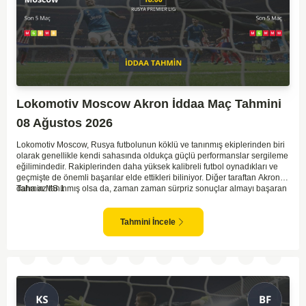
Lokomotiv Moscow Akron İddaa Maç Tahmini
08 Ağustos 2026
Lokomotiv Moscow, Rusya futbolunun köklü ve tanınmış ekiplerinden biri
olarak genellikle kendi sahasında oldukça güçlü performanslar sergileme
eğilimindedir. Rakiplerinden daha yüksek kalibreli futbol oynadıkları ve
geçmişte de önemli başarılar elde ettikleri biliniyor. Diğer taraftan Akron,
daha az tanınmış olsa da, zaman zaman sürpriz sonuçlar almayı başaran
Tahmin MS 1
bir takım olarak dikkat çekmektedir. Ancak genellikle Lokomotiv gibi köklü
ve güçlü ekipler karşısında istikrarlı bir performans sergilemekte
zorlanabilirler. Lokomotiv Moscow'un mevcut form durumunun ve evinde
Tahmini İncele
oynama avantajının, bu karşılaşmada belirleyici olması muhtemel
gözüküyor. Bu sebeple, maç sonucu olarak Lokomotiv’in galibiyetle
ayrılması daha yüksek ihtimal taşımaktadır.