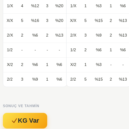
1/X
4
%12
3
%20
1/X
1
%3
1
%6
X/X
5
%16
3
%20
X/X
5
%15
2
%13
2/X
2
%6
2
%13
2/X
3
%9
2
%13
1/2
-
-
-
-
1/2
2
%6
1
%6
X/2
2
%6
1
%6
X/2
1
%3
-
-
2/2
3
%9
1
%6
2/2
5
%15
2
%13
SONUÇ VE TAHMIN
KG Var