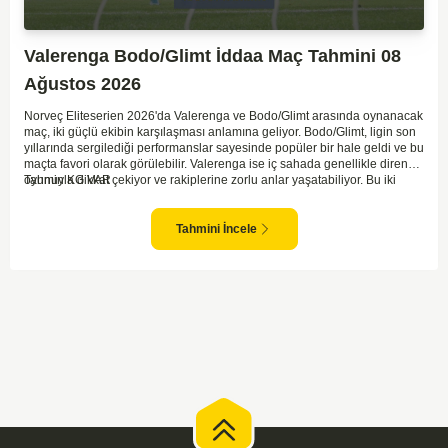
Valerenga Bodo/Glimt İddaa Maç Tahmini 08
Ağustos 2026
Norveç Eliteserien 2026'da Valerenga ve Bodo/Glimt arasında oynanacak
maç, iki güçlü ekibin karşılaşması anlamına geliyor. Bodo/Glimt, ligin son
yıllarında sergilediği performanslar sayesinde popüler bir hale geldi ve bu
maçta favori olarak görülebilir. Valerenga ise iç sahada genellikle dirençli
oyunuyla dikkat çekiyor ve rakiplerine zorlu anlar yaşatabiliyor. Bu iki
Tahmin KG VAR
takım arasındaki maçlar genellikle çekişmeli geçiyor ve bol gollü
karşılaşmalara tanık olabiliyoruz. Taraftar desteğini arkasına alarak
sahasında etkili performans sergileyen Valerenga, Bodo/Glimt karşısında
Tahmini İncele
gol bulmakta zorlanmayabilir. Aynı şekilde, Bodo/Glimt'in de hücum gücü
düşünüldüğünde karşılıklı goller izleyeceğimiz bir maç olması muhtemel
görünüyor.