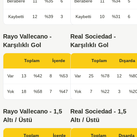
Berabere
11
%35
6
%40
Berabere
11
%34
5
Kaybetti
12
%39
3
%20
Kaybetti
10
%31
6
Rayo Vallecano -
Real Sociedad -
Karşılıklı Gol
Karşılıklı Gol
Toplam
İçerde
Toplam
Dışarda
Var
13
%42
8
%53
Var
25
%78
12
%8
Yok
18
%58
7
%47
Yok
7
%22
3
%2
Rayo Vallecano - 1,5
Real Sociedad - 1,5
Altı / Üstü
Altı / Üstü
Toplam
İçerde
Toplam
Dışarda