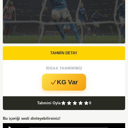
TAHMİN DETAY
İDDAA TAHMINIMIZ
KG Var
Tahmini Oyla
0
Bu içeriği sesli dinleyebilirsiniz!
Audio