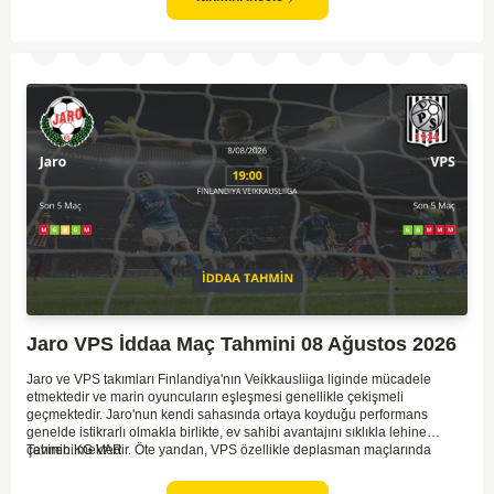
Jaro VPS İddaa Maç Tahmini 08 Ağustos 2026
Jaro ve VPS takımları Finlandiya'nın Veikkausliiga liginde mücadele
etmektedir ve marin oyuncuların eşleşmesi genellikle çekişmeli
geçmektedir. Jaro'nun kendi sahasında ortaya koyduğu performans
genelde istikrarlı olmakla birlikte, ev sahibi avantajını sıklıkla lehine
çevirebilmektedir. Öte yandan, VPS özellikle deplasman maçlarında
Tahmin KG VAR
zaman zaman zorluk yaşayabilmektedir ancak hücum anlamında etkili
anlar yakalayabilmektedir. İki takım arasındaki tarihsel rekabet dikkate