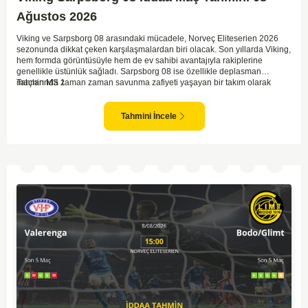
Ağustos 2026
Viking ve Sarpsborg 08 arasındaki mücadele, Norveç Eliteserien 2026
sezonunda dikkat çeken karşılaşmalardan biri olacak. Son yıllarda Viking,
hem formda görüntüsüyle hem de ev sahibi avantajıyla rakiplerine
genellikle üstünlük sağladı. Sarpsborg 08 ise özellikle deplasman
maçlarında zaman zaman savunma zafiyeti yaşayan bir takım olarak
Tahmin MS 1
dikkat çekiyor. Viking'in sahasında kontrollü oynaması, onları favori
yapıyor. Sarpsborg'un ise sürpriz yapabilme potansiyeli olsa da,
genellikle güçlü rakipler karşısında tutunmakta zorlandıkları biliniyor. Bu
Tahmini İncele
doğrultuda, Viking'in galibiyete yakın olabileceği bir maç beklenebilir.